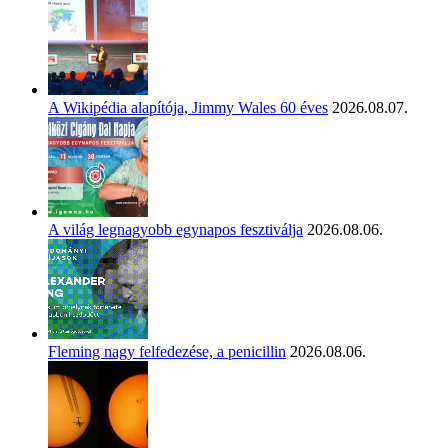
A Wikipédia alapítója, Jimmy Wales 60 éves
2026.08.07.
A világ legnagyobb egynapos fesztiválja
2026.08.06.
Fleming nagy felfedezése, a penicillin
2026.08.06.