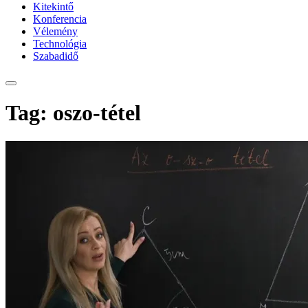
Kitekintő
Konferencia
Vélemény
Technológia
Szabadidő
Tag: oszo-tétel