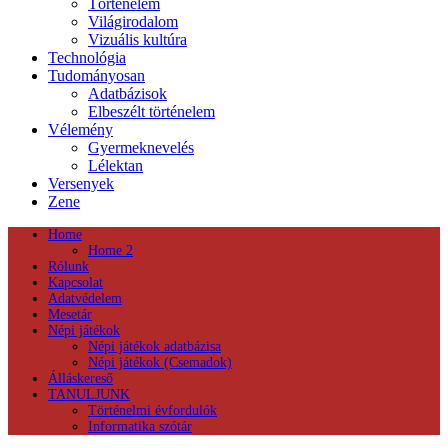
Történelem
Világirodalom
Vizuális kultúra
Technológia
Tudományosan
Adatbázisok
Elbeszélt történelem
Vélemény
Gyermeknevelés
Lélektan
Versenyek
Zene
Home
Home 2
Rólunk
Kapcsolat
Adatvédelem
Mesetár
Népi játékok
Népi játékok adatbázisa
Népi játékok (Csemadok)
Álláskereső
TANULJUNK
Történelmi évfordulók
Informatika szótár