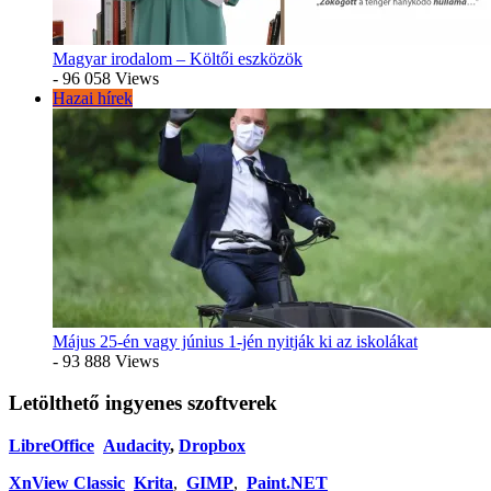
Magyar irodalom – Költői eszközök
- 96 058 Views
Hazai hírek
Május 25-én vagy június 1-jén nyitják ki az iskolákat
- 93 888 Views
Letölthető ingyenes szoftverek
LibreOffice
Audacity
,
Dropbox
XnView Classic
Krita
,
GIMP
,
Paint.NET