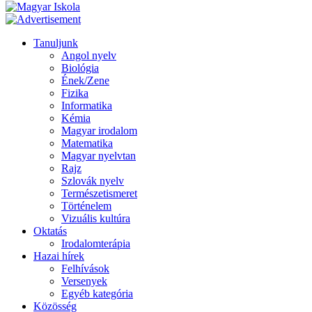
Tanuljunk
Angol nyelv
Biológia
Ének/Zene
Fizika
Informatika
Kémia
Magyar irodalom
Matematika
Magyar nyelvtan
Rajz
Szlovák nyelv
Természetismeret
Történelem
Vizuális kultúra
Oktatás
Irodalomterápia
Hazai hírek
Felhívások
Versenyek
Egyéb kategória
Közösség