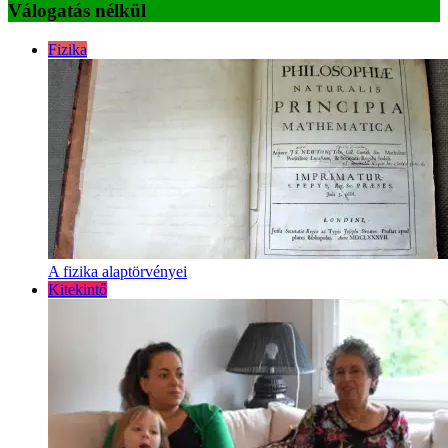
Válogatás nélkül
Fizika
A fizika alaptörvényei
Kitekintő