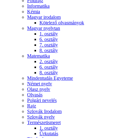
Földrajz
Informatika
Kémia
Magyar irodalom
Kötelező olvasmányok
Magyar nyelvtan
1. osztály
6. osztály
7. osztály
8. osztály
Matematika
2. osztály
6. osztály
8. osztály
Mindentudás Egyeteme
Német nyelv
Olasz nyelv
Olvasás
Polgári nevelés
Rajz
Szlovák Irodalom
Szlovák nyelv
Természetismeret
1. osztály
Űrkutatás