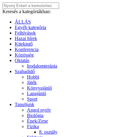
Keresés a kategóriákban:
ÁLLÁS
Egyéb kategória
Felhívások
Hazai hírek
Kitekintő
Konferencia
Közösség
Oktatás
Irodalomterápia
Szabadidő
Hobbi
Játék
Könyvajánló
Lapajánló
Sport
Tanuljunk
Angol nyelv
Biológia
Ének/Zene
Fizika
8. osztály