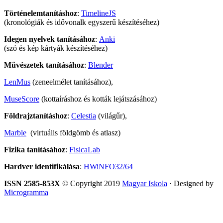
Történelemtanításhoz
:
TimelineJS
(kronológiák és idővonalk egyszerű készítéséhez)
Idegen nyelvek tanításához
:
Anki
(szó és kép kártyák készítéséhez)
Művészetek tanításához
:
Blender
LenMus
(zeneelmélet tanításához),
MuseScore
(kottaíráshoz és kották lejátszásához)
Földrajztanításhoz
:
Celestia
(világűr),
Marble
(virtuális földgömb és atlasz)
Fizika tanításához
:
FisicaLab
Hardver identifikálása
:
HWiNFO32/64
ISSN 2585-853X
© Copyright 2019
Magyar Iskola
· Designed by
Microgramma