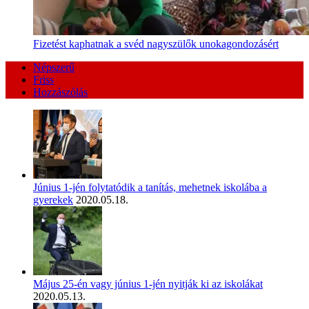
Fizetést kaphatnak a svéd nagyszülők unokagondozásért
Népszerű
Friss
Hozzászólás
Június 1-jén folytatódik a tanítás, mehetnek iskolába a
gyerekek
2020.05.18.
Május 25-én vagy június 1-jén nyitják ki az iskolákat
2020.05.13.