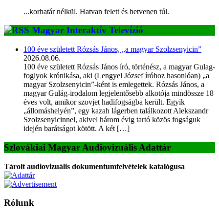
...korhatár nélkül. Hatvan felett és hetvenen túl.
Magyar Interaktív Televízió
100 éve született Rózsás János, „a magyar Szolzsenyicin”
2026.08.06.
100 éve született Rózsás János író, történész, a magyar Gulag-
foglyok krónikása, aki (Lengyel József íróhoz hasonlóan) „a
magyar Szolzsenyicin”-ként is emlegettek. Rózsás János, a
magyar Gulág-irodalom legjelentősebb alkotója mindössze 18
éves volt, amikor szovjet hadifogságba került. Egyik
„állomáshelyén”, egy kazah lágerben találkozott Alekszandr
Szolzsenyicinnel, akivel három évig tartó közös fogságuk
idején barátságot kötött. A két […]
Szlovákiai Magyar Audiovizuális Adattár
Tárolt audiovizuális dokumentumfelvételek katalógusa
Rólunk