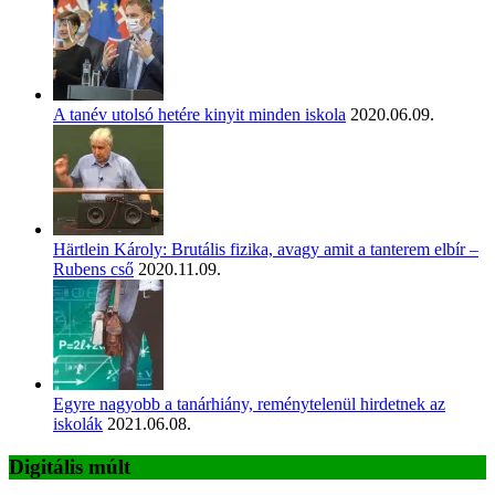
A tanév utolsó hetére kinyit minden iskola
2020.06.09.
Härtlein Károly: Brutális fizika, avagy amit a tanterem elbír –
Rubens cső
2020.11.09.
Egyre nagyobb a tanárhiány, reménytelenül hirdetnek az
iskolák
2021.06.08.
Digitális múlt