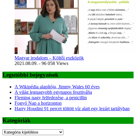
Magyar irodalom – Költői eszközök
2021.08.09.
- 96 058 Views
Legutóbbi bejegyzések
A Wikipédia alapítója, Jimmy Wales 60 éves
A világ legnagyobb egynapos fesztiválja
Fleming nagy felfedezése, a penicillin
Fogyó Nap a horizonton
Harry Houdini 91 percet töltött víz alatt egy lezárt tartályban
Kategóriák
Kategóriák