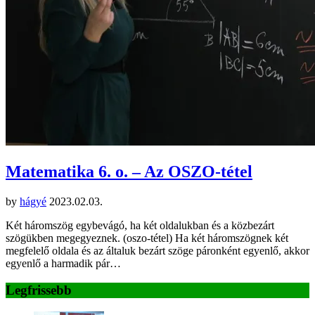
Matematika 6. o. – Az OSZO-tétel
by
hágyé
2023.02.03.
Két háromszög egybevágó, ha két oldalukban és a közbezárt
szögükben megegyeznek. (oszo-tétel) Ha két háromszögnek két
megfelelő oldala és az általuk bezárt szöge páronként egyenlő, akkor
egyenlő a harmadik pár…
Legfrissebb