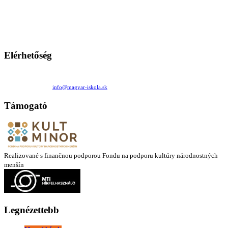
A Magyar Iskola a szlovákiai magyar iskolák, tanárok, szülők és
persze a diákok fóruma
Ezen az oldalon esetenként olyan írások jelennek meg, amelyek a hagyományos iskolafelfogástól eltérő
mintákat népszerűsítenek. Ennek következtében előfordulhat, hogy az idetévedő kiskorú felhasználók
látóköre gyorsabban szélesedik, mint azt a szülők esetleg szeretnék.
Elérhetőség
Családi Kör Egyesület/Združenie rod. kruhov
Medzilaborecká 17, 82101 Bratislava
+421 911 732 190 |
info@magyar-iskola.sk
Támogató
Realizované s finančnou podporou Fondu na podporu kultúry národnostných
menšín
Legnézettebb