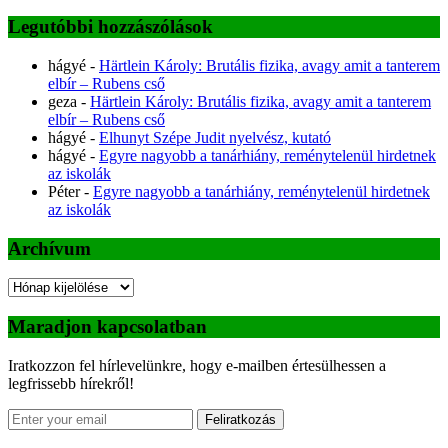
Legutóbbi hozzászólások
hágyé
-
Härtlein Károly: Brutális fizika, avagy amit a tanterem
elbír – Rubens cső
geza
-
Härtlein Károly: Brutális fizika, avagy amit a tanterem
elbír – Rubens cső
hágyé
-
Elhunyt Szépe Judit nyelvész, kutató
hágyé
-
Egyre nagyobb a tanárhiány, reménytelenül hirdetnek
az iskolák
Péter
-
Egyre nagyobb a tanárhiány, reménytelenül hirdetnek
az iskolák
Archívum
Archívum
Maradjon kapcsolatban
Iratkozzon fel hírlevelünkre, hogy e-mailben értesülhessen a
legfrissebb hírekről!
Feliratkozás