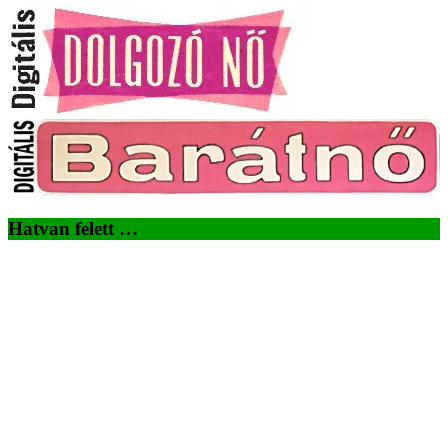
Hatvan felett …