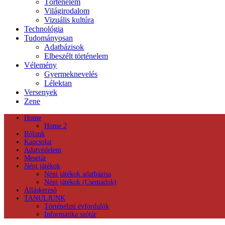
Történelem
Világirodalom
Vizuális kultúra
Technológia
Tudományosan
Adatbázisok
Elbeszélt történelem
Vélemény
Gyermeknevelés
Lélektan
Versenyek
Zene
Home
Home 2
Rólunk
Kapcsolat
Adatvédelem
Mesetár
Népi játékok
Népi játékok adatbázisa
Népi játékok (Csemadok)
Álláskereső
TANULJUNK
Történelmi évfordulók
Informatika szótár