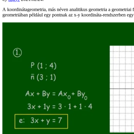
A koordinátageometria, más néven analitikus geometria a geometriai f
geometriában például egy pontnak az x-y koordináta-rendszerben eg