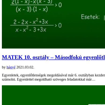
MATEK 10. osztály – Másodfokú egyenlőt
by
hágyé
2021.03.02.
Egyenletek, egyenlőtlenségek megoldásával már 6. osztályban kezdenek
számolni. Egyenlettel megoldható szöveges feladatokkal már…