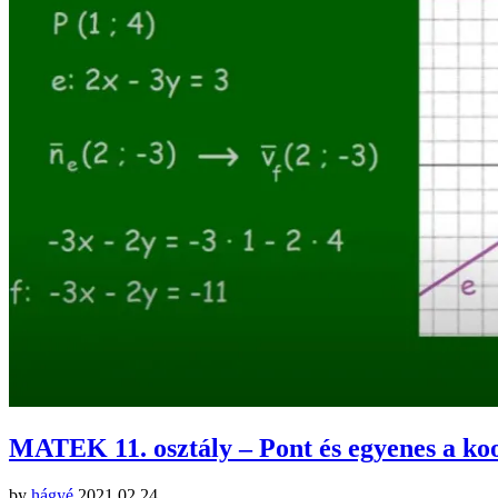
MATEK 11. osztály – Pont és egyenes a ko
by
hágyé
2021.02.24.