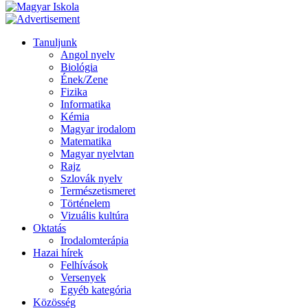
Tanuljunk
Angol nyelv
Biológia
Ének/Zene
Fizika
Informatika
Kémia
Magyar irodalom
Matematika
Magyar nyelvtan
Rajz
Szlovák nyelv
Természetismeret
Történelem
Vizuális kultúra
Oktatás
Irodalomterápia
Hazai hírek
Felhívások
Versenyek
Egyéb kategória
Közösség