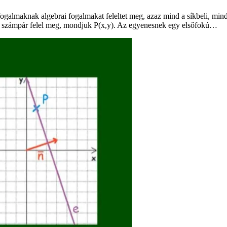
ogalmaknak algebrai fogalmakat feleltet meg, azaz mind a síkbeli, mind 
y számpár felel meg, mondjuk P(x,y). Az egyenesnek egy elsőfokú…