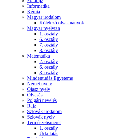
Földrajz
Informatika
Kémia
Magyar irodalom
Kötelező olvasmányok
Magyar nyelvtan
1. osztály
6. osztály
7. osztály
8. osztály
Matematika
2. osztály
6. osztály
8. osztály
Mindentudás Egyeteme
Német nyelv
Olasz nyelv
Olvasás
Polgári nevelés
Rajz
Szlovák Irodalom
Szlovák nyelv
Természetismeret
1. osztály
Űrkutatás