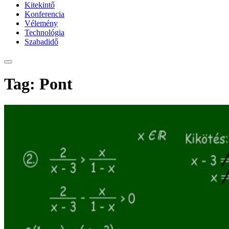
Kitekintő
Konferencia
Vélemény
Technológia
Szabadidő
Tag: Pont