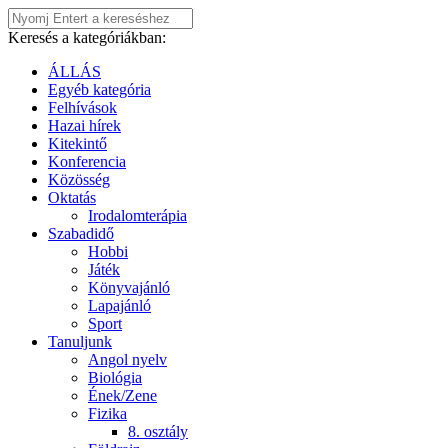
Keresés a kategóriákban:
ÁLLÁS
Egyéb kategória
Felhívások
Hazai hírek
Kitekintő
Konferencia
Közösség
Oktatás
Irodalomterápia
Szabadidő
Hobbi
Játék
Könyvajánló
Lapajánló
Sport
Tanuljunk
Angol nyelv
Biológia
Ének/Zene
Fizika
8. osztály