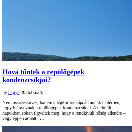
Hová tűntek a repülőgépek
kondenzcsíkjai?
by
hágyé
2026.06.28.
Nem összeesküvés, hanem a légkör fizikája áll annak háttérben,
hogy hiányoznak a repülőgépek kondenzcsíkjai. Az elmúlt
napokban sokan figyelték meg, hogy a rendkívüli hőség ellenére –
vagy éppen amiatt –…