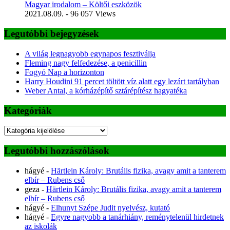
Magyar irodalom – Költői eszközök
2021.08.09.
- 96 057 Views
Legutóbbi bejegyzések
A világ legnagyobb egynapos fesztiválja
Fleming nagy felfedezése, a penicillin
Fogyó Nap a horizonton
Harry Houdini 91 percet töltött víz alatt egy lezárt tartályban
Weber Antal, a kórházépítő sztárépítész hagyatéka
Kategóriák
Kategóriák
Legutóbbi hozzászólások
hágyé
-
Härtlein Károly: Brutális fizika, avagy amit a tanterem
elbír – Rubens cső
geza
-
Härtlein Károly: Brutális fizika, avagy amit a tanterem
elbír – Rubens cső
hágyé
-
Elhunyt Szépe Judit nyelvész, kutató
hágyé
-
Egyre nagyobb a tanárhiány, reménytelenül hirdetnek
az iskolák