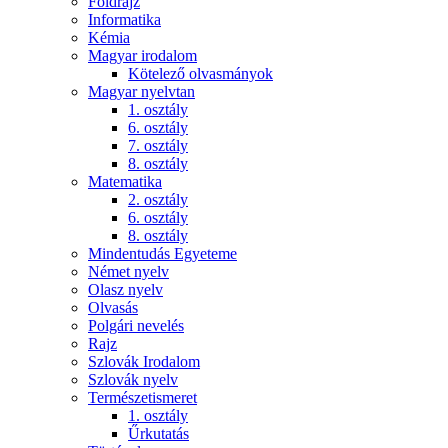
Földrajz
Informatika
Kémia
Magyar irodalom
Kötelező olvasmányok
Magyar nyelvtan
1. osztály
6. osztály
7. osztály
8. osztály
Matematika
2. osztály
6. osztály
8. osztály
Mindentudás Egyeteme
Német nyelv
Olasz nyelv
Olvasás
Polgári nevelés
Rajz
Szlovák Irodalom
Szlovák nyelv
Természetismeret
1. osztály
Űrkutatás