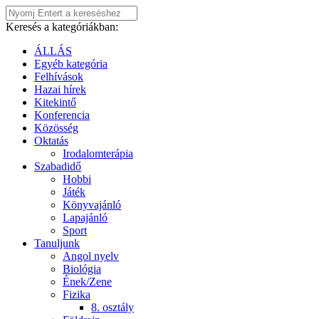
Keresés a kategóriákban:
ÁLLÁS
Egyéb kategória
Felhívások
Hazai hírek
Kitekintő
Konferencia
Közösség
Oktatás
Irodalomterápia
Szabadidő
Hobbi
Játék
Könyvajánló
Lapajánló
Sport
Tanuljunk
Angol nyelv
Biológia
Ének/Zene
Fizika
8. osztály