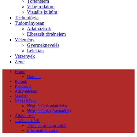
Történelem
Világirodalom
Vizuális kultúra
Technológia
Tudományosan
Adatbázisok
Elbeszélt történelem
Vélemény
Gyermeknevelés
Lélektan
Versenyek
Zene
Home
Home 2
Rólunk
Kapcsolat
Adatvédelem
Mesetár
Népi játékok
Népi játékok adatbázisa
Népi játékok (Csemadok)
Álláskereső
TANULJUNK
Történelmi évfordulók
Informatika szótár