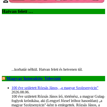
Hatvan felett …
...korhatár nélkül. Hatvan felett és hetvenen túl.
Magyar Interaktív Televízió
100 éve született Rózsás János, „a magyar Szolzsenyicin”
2026.08.06.
100 éve született Rózsás János író, történész, a magyar Gulag-
foglyok krónikása, aki (Lengyel József íróhoz hasonlóan) „a
magyar Szolzsenyicin”-ként is emlegettek. Rózsás János, a