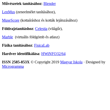
Művészetek tanításához
:
Blender
LenMus
(zeneelmélet tanításához),
MuseScore
(kottaíráshoz és kották lejátszásához)
Földrajztanításhoz
:
Celestia
(világűr),
Marble
(virtuális földgömb és atlasz)
Fizika tanításához
:
FisicaLab
Hardver identifikálása
:
HWiNFO32/64
ISSN 2585-853X
© Copyright 2019
Magyar Iskola
· Designed by
Microgramma