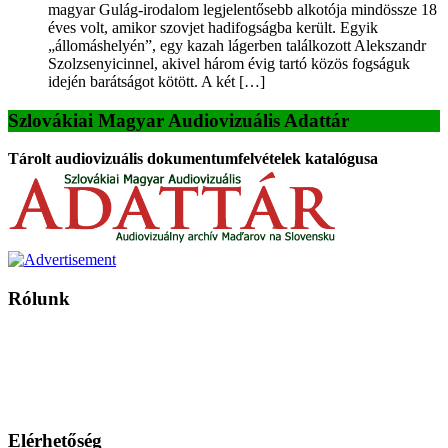
magyar Gulág-irodalom legjelentősebb alkotója mindössze 18
éves volt, amikor szovjet hadifogságba került. Egyik
„állomáshelyén”, egy kazah lágerben találkozott Alekszandr
Szolzsenyicinnel, akivel három évig tartó közös fogságuk
idején barátságot kötött. A két […]
Szlovákiai Magyar Audiovizuális Adattár
Tárolt audiovizuális dokumentumfelvételek katalógusa
Rólunk
A Magyar Iskola a szlovákiai magyar iskolák, tanárok, szülők és
persze a diákok fóruma
Ezen az oldalon esetenként olyan írások jelennek meg, amelyek a hagyományos iskolafelfogástól eltérő
mintákat népszerűsítenek. Ennek következtében előfordulhat, hogy az idetévedő kiskorú felhasználók
látóköre gyorsabban szélesedik, mint azt a szülők esetleg szeretnék.
Elérhetőség