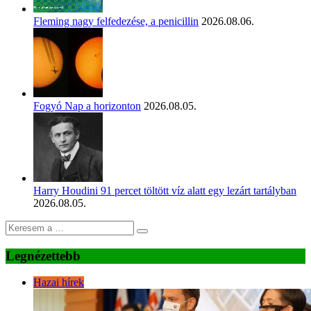
Fleming nagy felfedezése, a penicillin
2026.08.06.
Fogyó Nap a horizonton
2026.08.05.
Harry Houdini 91 percet töltött víz alatt egy lezárt tartályban
2026.08.05.
Legnézettebb
Hazai hírek