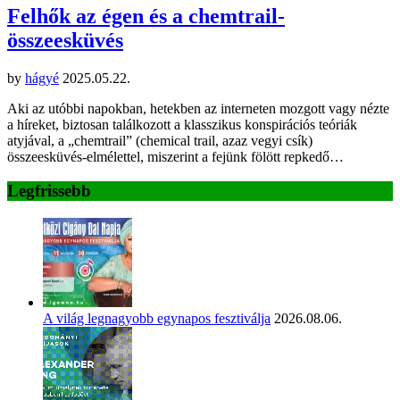
Felhők az égen és a chemtrail-
összeesküvés
by
hágyé
2025.05.22.
Aki az utóbbi napokban, hetekben az interneten mozgott vagy nézte
a híreket, biztosan találkozott a klasszikus konspirációs teóriák
atyjával, a „chemtrail” (chemical trail, azaz vegyi csík)
összeesküvés-elmélettel, miszerint a fejünk fölött repkedő…
Legfrissebb
A világ legnagyobb egynapos fesztiválja
2026.08.06.