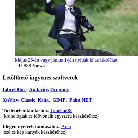
Május 25-én vagy június 1-jén nyitják ki az iskolákat
- 93 888 Views
Letölthető ingyenes szoftverek
LibreOffice
Audacity
,
Dropbox
XnView Classic
Krita
,
GIMP
,
Paint.NET
Történelemtanításhoz
:
TimelineJS
(kronológiák és idővonalk egyszerű készítéséhez)
Idegen nyelvek tanításához
:
Anki
(szó és kép kártyák készítéséhez)