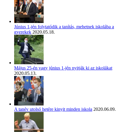
Június 1-jén folytatódik a tanítás, mehetnek iskolába a
gyerekek
2020.05.18.
Május 25-én vagy június 1-jén nyitják ki az iskolákat
2020.05.13.
A tanév utolsó hetére kinyit minden iskola
2020.06.09.