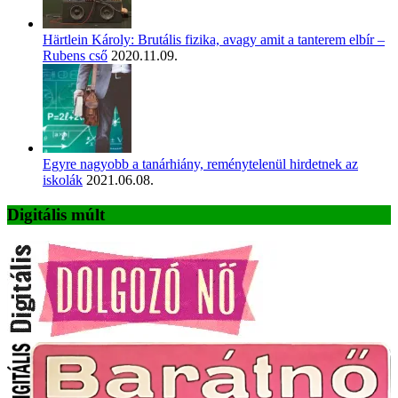
Härtlein Károly: Brutális fizika, avagy amit a tanterem elbír –
Rubens cső
2020.11.09.
Egyre nagyobb a tanárhiány, reménytelenül hirdetnek az
iskolák
2021.06.08.
Digitális múlt