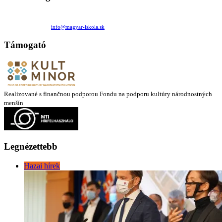
Családi Kör Egyesület/Združenie rod. kruhov
Medzilaborecká 17, 82101 Bratislava
+421 911 732 190 |
info@magyar-iskola.sk
Támogató
Realizované s finančnou podporou Fondu na podporu kultúry národnostných
menšín
Legnézettebb
Hazai hírek