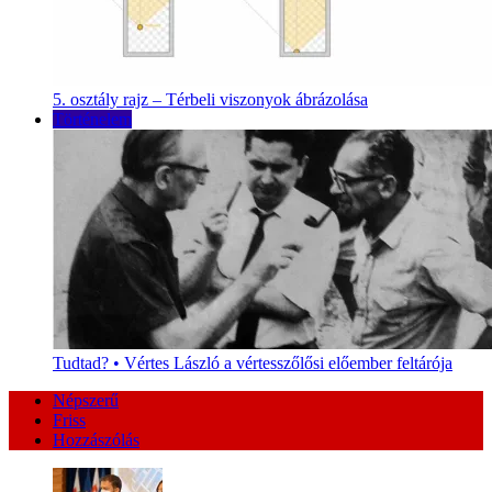
5. osztály rajz – Térbeli viszonyok ábrázolása
Történelem
Tudtad? • Vértes László a vértesszőlősi előember feltárója
Népszerű
Friss
Hozzászólás