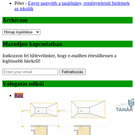
Péter
-
Egyre nagyobb a tanárhiány, reménytelenül hirdetnek
az iskolák
Archívum
Archívum
Maradjon kapcsolatban
Iratkozzon fel hírlevelünkre, hogy e-mailben értesülhessen a
legfrissebb hírekről!
Feliratkozás
Válogatás nélkül
Rajz