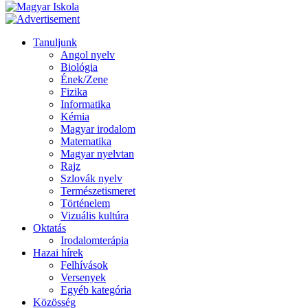
Tanuljunk
Angol nyelv
Biológia
Ének/Zene
Fizika
Informatika
Kémia
Magyar irodalom
Matematika
Magyar nyelvtan
Rajz
Szlovák nyelv
Természetismeret
Történelem
Vizuális kultúra
Oktatás
Irodalomterápia
Hazai hírek
Felhívások
Versenyek
Egyéb kategória
Közösség