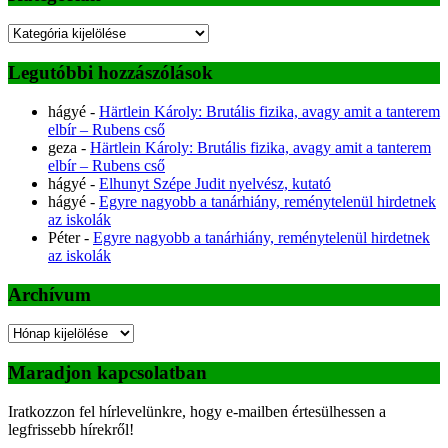
Kategóriák
Legutóbbi hozzászólások
hágyé
-
Härtlein Károly: Brutális fizika, avagy amit a tanterem
elbír – Rubens cső
geza
-
Härtlein Károly: Brutális fizika, avagy amit a tanterem
elbír – Rubens cső
hágyé
-
Elhunyt Szépe Judit nyelvész, kutató
hágyé
-
Egyre nagyobb a tanárhiány, reménytelenül hirdetnek
az iskolák
Péter
-
Egyre nagyobb a tanárhiány, reménytelenül hirdetnek
az iskolák
Archívum
Archívum
Maradjon kapcsolatban
Iratkozzon fel hírlevelünkre, hogy e-mailben értesülhessen a
legfrissebb hírekről!