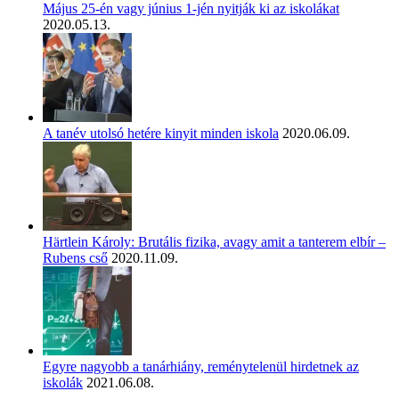
Május 25-én vagy június 1-jén nyitják ki az iskolákat
2020.05.13.
A tanév utolsó hetére kinyit minden iskola
2020.06.09.
Härtlein Károly: Brutális fizika, avagy amit a tanterem elbír –
Rubens cső
2020.11.09.
Egyre nagyobb a tanárhiány, reménytelenül hirdetnek az
iskolák
2021.06.08.