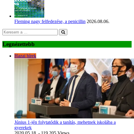
Fleming nagy felfedezése, a penicillin
2026.08.06.
Legnézettebb
Hazai hírek
Június 1-jén folytatódik a tanítás, mehetnek iskolába a
gyerekek
2020.05.18.
- 119 205 Views