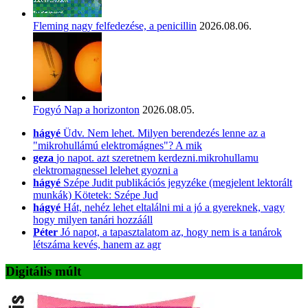
Fleming nagy felfedezése, a penicillin
2026.08.06.
Fogyó Nap a horizonton
2026.08.05.
hágyé
Üdv. Nem lehet. Milyen berendezés lenne az a
"mikrohullámú elektromágnes"? A mik
geza
jo napot. azt szeretnem kerdezni.mikrohullamu
elektromagnessel lelehet gyozni a
hágyé
Szépe Judit publikációs jegyzéke (megjelent lektorált
munkák) Kötetek: Szépe Jud
hágyé
Hát, nehéz lehet eltalálni mi a jó a gyereknek, vagy
hogy milyen tanári hozzááll
Péter
Jó napot, a tapasztalatom az, hogy nem is a tanárok
létszáma kevés, hanem az agr
Digitális múlt