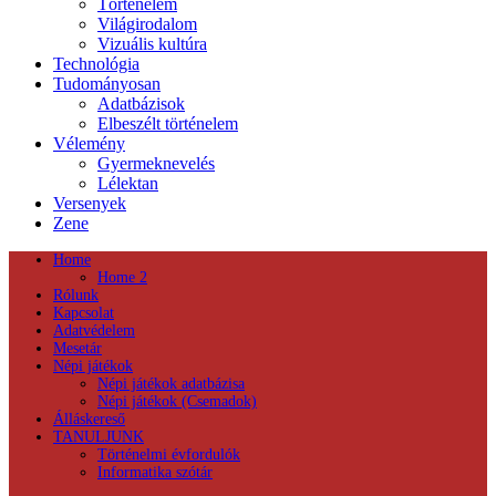
Történelem
Világirodalom
Vizuális kultúra
Technológia
Tudományosan
Adatbázisok
Elbeszélt történelem
Vélemény
Gyermeknevelés
Lélektan
Versenyek
Zene
Home
Home 2
Rólunk
Kapcsolat
Adatvédelem
Mesetár
Népi játékok
Népi játékok adatbázisa
Népi játékok (Csemadok)
Álláskereső
TANULJUNK
Történelmi évfordulók
Informatika szótár