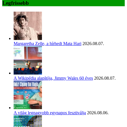
Legfrissebb
Margaretha Zelle, a hírhedt Mata Hari
2026.08.07.
A Wikipédia alapítója, Jimmy Wales 60 éves
2026.08.07.
A világ legnagyobb egynapos fesztiválja
2026.08.06.