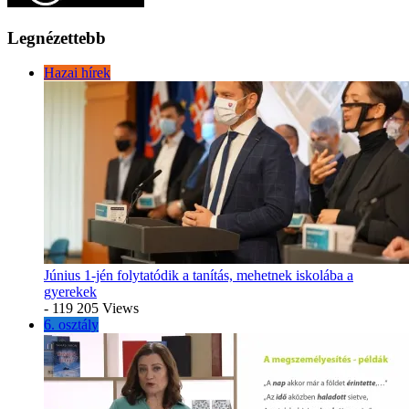
Legnézettebb
Hazai hírek
Június 1-jén folytatódik a tanítás, mehetnek iskolába a
gyerekek
- 119 205 Views
6. osztály