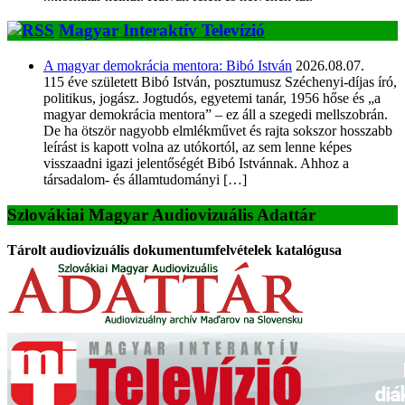
Magyar Interaktív Televízió
A magyar demokrácia mentora: Bibó István
2026.08.07.
115 éve született Bibó István, posztumusz Széchenyi-díjas író,
politikus, jogász. Jogtudós, egyetemi tanár, 1956 hőse és „a
magyar demokrácia mentora” – ez áll a szegedi mellszobrán.
De ha ötször nagyobb elmlékművet és rajta sokszor hosszabb
leírást is kapott volna az utókortól, az sem lenne képes
visszaadni igazi jelentőségét Bibó Istvánnak. Ahhoz a
társadalom- és államtudományi […]
Szlovákiai Magyar Audiovizuális Adattár
Tárolt audiovizuális dokumentumfelvételek katalógusa