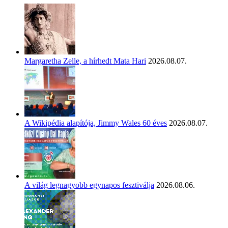
Margaretha Zelle, a hírhedt Mata Hari
2026.08.07.
A Wikipédia alapítója, Jimmy Wales 60 éves
2026.08.07.
A világ legnagyobb egynapos fesztiválja
2026.08.06.