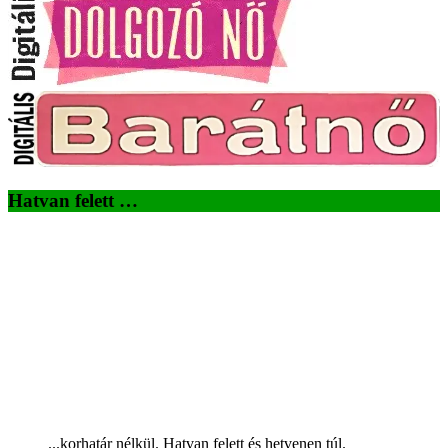
Hatvan felett …
...korhatár nélkül. Hatvan felett és hetvenen túl.