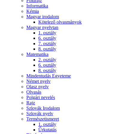
Földrajz
Informatika
Kémia
Magyar irodalom
Kötelező olvasmányok
Magyar nyelvtan
1. osztály
6. osztály
7. osztály
8. osztály
Matematika
2. osztály
6. osztály
8. osztály
Mindentudás Egyeteme
Német nyelv
Olasz nyelv
Olvasás
Polgári nevelés
Rajz
Szlovák Irodalom
Szlovák nyelv
Természetismeret
1. osztály
Űrkutatás