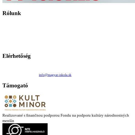
Rólunk
A Magyar Iskola a szlovákiai magyar iskolák, tanárok, szülők és
persze a diákok fóruma
Ezen az oldalon esetenként olyan írások jelennek meg, amelyek a hagyományos iskolafelfogástól eltérő
mintákat népszerűsítenek. Ennek következtében előfordulhat, hogy az idetévedő kiskorú felhasználók
látóköre gyorsabban szélesedik, mint azt a szülők esetleg szeretnék.
Elérhetőség
Családi Kör Egyesület/Združenie rod. kruhov
Medzilaborecká 17, 82101 Bratislava
+421 911 732 190 |
info@magyar-iskola.sk
Támogató
Realizované s finančnou podporou Fondu na podporu kultúry národnostných
menšín