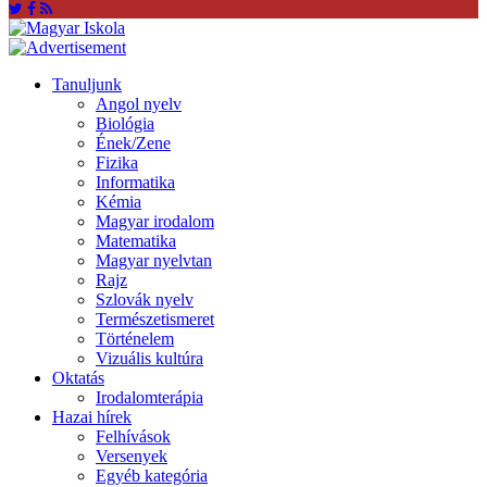
Tanuljunk
Angol nyelv
Biológia
Ének/Zene
Fizika
Informatika
Kémia
Magyar irodalom
Matematika
Magyar nyelvtan
Rajz
Szlovák nyelv
Természetismeret
Történelem
Vizuális kultúra
Oktatás
Irodalomterápia
Hazai hírek
Felhívások
Versenyek
Egyéb kategória