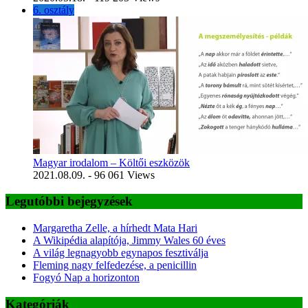
6. osztály
Magyar irodalom – Költői eszközök
2021.08.09.
- 96 061 Views
Legutóbbi bejegyzések
Margaretha Zelle, a hírhedt Mata Hari
A Wikipédia alapítója, Jimmy Wales 60 éves
A világ legnagyobb egynapos fesztiválja
Fleming nagy felfedezése, a penicillin
Fogyó Nap a horizonton
Kategóriák