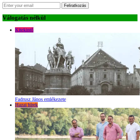
Feliratkozás
Válogatás nélkül
Kitekintő
Fadrusz János emlékezete
Hazai hírek