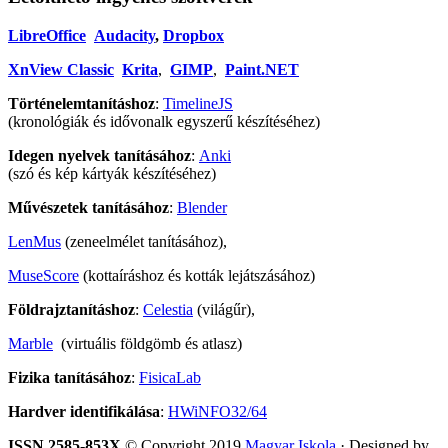
LibreOffice
Audacity
,
Dropbox
XnView Classic
Krita
,
GIMP
,
Paint.NET
Történelemtanításhoz
:
TimelineJS
(kronológiák és idővonalk egyszerű készítéséhez)
Idegen nyelvek tanításához
:
Anki
(szó és kép kártyák készítéséhez)
Művészetek tanításához
:
Blender
LenMus
(zeneelmélet tanításához),
MuseScore
(kottaíráshoz és kották lejátszásához)
Földrajztanításhoz
:
Celestia
(világűr),
Marble
(virtuális földgömb és atlasz)
Fizika tanításához
:
FisicaLab
Hardver identifikálása
:
HWiNFO32/64
ISSN 2585-853X
© Copyright 2019
Magyar Iskola
· Designed by