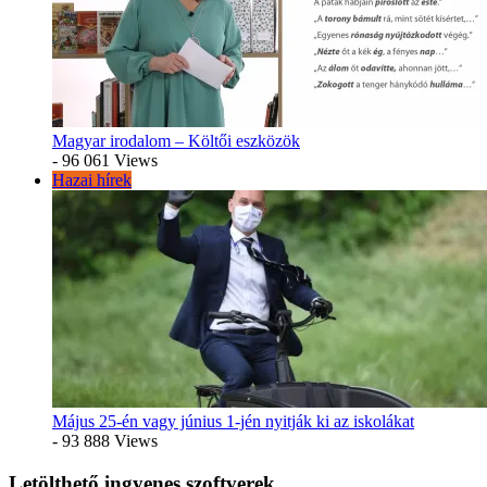
Magyar irodalom – Költői eszközök
- 96 061 Views
Hazai hírek
Május 25-én vagy június 1-jén nyitják ki az iskolákat
- 93 888 Views
Letölthető ingyenes szoftverek