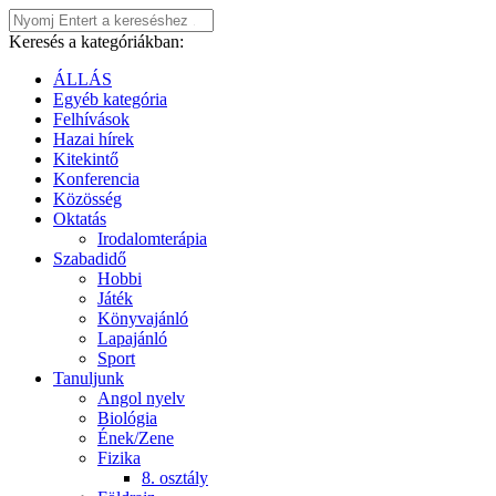
Keresés a kategóriákban:
ÁLLÁS
Egyéb kategória
Felhívások
Hazai hírek
Kitekintő
Konferencia
Közösség
Oktatás
Irodalomterápia
Szabadidő
Hobbi
Játék
Könyvajánló
Lapajánló
Sport
Tanuljunk
Angol nyelv
Biológia
Ének/Zene
Fizika
8. osztály