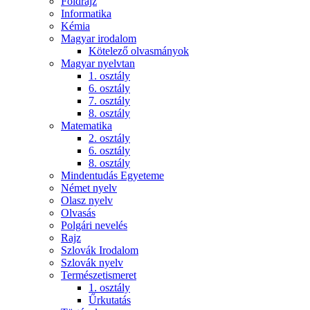
Földrajz
Informatika
Kémia
Magyar irodalom
Kötelező olvasmányok
Magyar nyelvtan
1. osztály
6. osztály
7. osztály
8. osztály
Matematika
2. osztály
6. osztály
8. osztály
Mindentudás Egyeteme
Német nyelv
Olasz nyelv
Olvasás
Polgári nevelés
Rajz
Szlovák Irodalom
Szlovák nyelv
Természetismeret
1. osztály
Űrkutatás