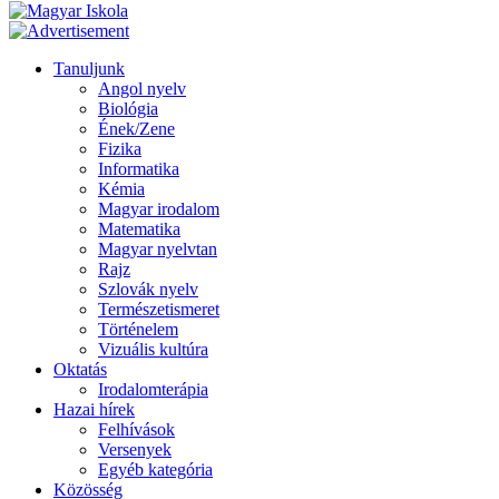
Tanuljunk
Angol nyelv
Biológia
Ének/Zene
Fizika
Informatika
Kémia
Magyar irodalom
Matematika
Magyar nyelvtan
Rajz
Szlovák nyelv
Természetismeret
Történelem
Vizuális kultúra
Oktatás
Irodalomterápia
Hazai hírek
Felhívások
Versenyek
Egyéb kategória
Közösség