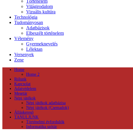
Történelem
Világirodalom
Vizuális kultúra
Technológia
Tudományosan
Adatbázisok
Elbeszélt történelem
Vélemény
Gyermeknevelés
Lélektan
Versenyek
Zene
Home
Home 2
Rólunk
Kapcsolat
Adatvédelem
Mesetár
Népi játékok
Népi játékok adatbázisa
Népi játékok (Csemadok)
Álláskereső
TANULJUNK
Történelmi évfordulók
Informatika szótár