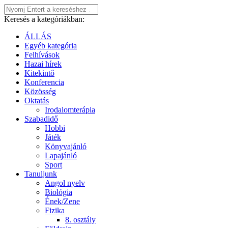
Keresés a kategóriákban:
ÁLLÁS
Egyéb kategória
Felhívások
Hazai hírek
Kitekintő
Konferencia
Közösség
Oktatás
Irodalomterápia
Szabadidő
Hobbi
Játék
Könyvajánló
Lapajánló
Sport
Tanuljunk
Angol nyelv
Biológia
Ének/Zene
Fizika
8. osztály