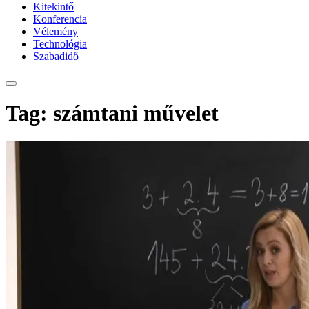
Kitekintő
Konferencia
Vélemény
Technológia
Szabadidő
Tag: számtani művelet