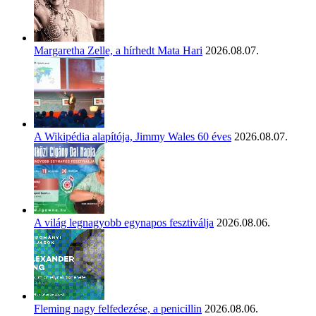
Margaretha Zelle, a hírhedt Mata Hari
2026.08.07.
A Wikipédia alapítója, Jimmy Wales 60 éves
2026.08.07.
A világ legnagyobb egynapos fesztiválja
2026.08.06.
Fleming nagy felfedezése, a penicillin
2026.08.06.