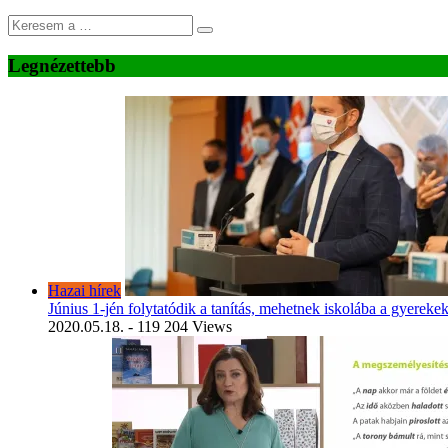
Legnézettebb
Hazai hírek
Június 1-jén folytatódik a tanítás, mehetnek iskolába a gyereke
2020.05.18.
- 119 204 Views