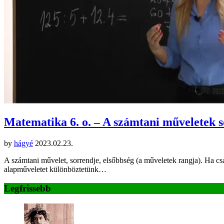
Matematika 6. o. – A számtani műveletek 
by
hágyé
2023.02.23.
A számtani művelet, sorrendje, elsőbbség (a műveletek rangja). Ha cs
alapműveletet különböztetünk…
Legfrissebb