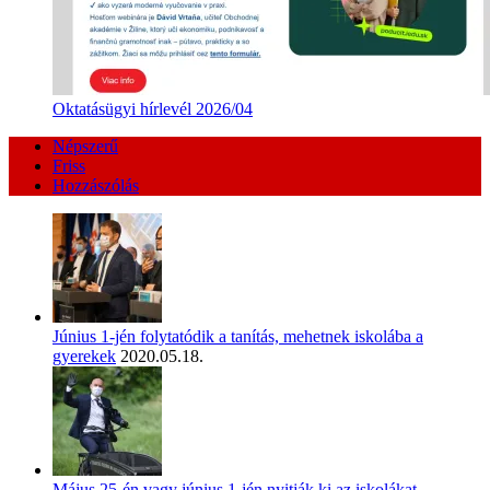
Oktatásügyi hírlevél 2026/04
Népszerű
Friss
Hozzászólás
Június 1-jén folytatódik a tanítás, mehetnek iskolába a
gyerekek
2020.05.18.
Május 25-én vagy június 1-jén nyitják ki az iskolákat