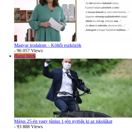
Magyar irodalom – Költői eszközök
- 96 057 Views
Hazai hírek
Május 25-én vagy június 1-jén nyitják ki az iskolákat
- 93 888 Views