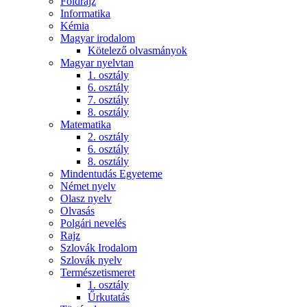
Földrajz
Informatika
Kémia
Magyar irodalom
Kötelező olvasmányok
Magyar nyelvtan
1. osztály
6. osztály
7. osztály
8. osztály
Matematika
2. osztály
6. osztály
8. osztály
Mindentudás Egyeteme
Német nyelv
Olasz nyelv
Olvasás
Polgári nevelés
Rajz
Szlovák Irodalom
Szlovák nyelv
Természetismeret
1. osztály
Űrkutatás