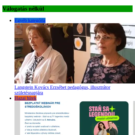
Válogatás nélkül
Egyéb kategória
Langstein Kovács Erzsébet pedagógus, illusztrátor
születésnapjára
Hazai hírek