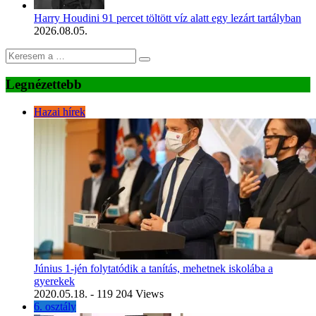
Harry Houdini 91 percet töltött víz alatt egy lezárt tartályban
2026.08.05.
Legnézettebb
Hazai hírek
Június 1-jén folytatódik a tanítás, mehetnek iskolába a
gyerekek
2020.05.18.
- 119 204 Views
6. osztály