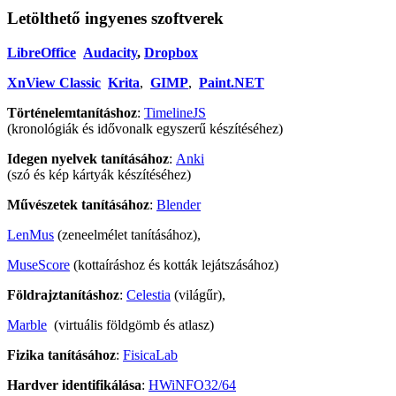
Letölthető ingyenes szoftverek
LibreOffice
Audacity
,
Dropbox
XnView Classic
Krita
,
GIMP
,
Paint.NET
Történelemtanításhoz
:
TimelineJS
(kronológiák és idővonalk egyszerű készítéséhez)
Idegen nyelvek tanításához
:
Anki
(szó és kép kártyák készítéséhez)
Művészetek tanításához
:
Blender
LenMus
(zeneelmélet tanításához),
MuseScore
(kottaíráshoz és kották lejátszásához)
Földrajztanításhoz
:
Celestia
(világűr),
Marble
(virtuális földgömb és atlasz)
Fizika tanításához
:
FisicaLab
Hardver identifikálása
:
HWiNFO32/64