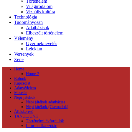
Történelem
Világirodalom
Vizuális kultúra
Technológia
Tudományosan
Adatbázisok
Elbeszélt történelem
Vélemény
Gyermeknevelés
Lélektan
Versenyek
Zene
Home
Home 2
Rólunk
Kapcsolat
Adatvédelem
Mesetár
Népi játékok
Népi játékok adatbázisa
Népi játékok (Csemadok)
Álláskereső
TANULJUNK
Történelmi évfordulók
Informatika szótár