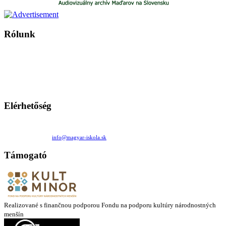
Rólunk
A Magyar Iskola a szlovákiai magyar iskolák, tanárok, szülők és
persze a diákok fóruma
Ezen az oldalon esetenként olyan írások jelennek meg, amelyek a hagyományos iskolafelfogástól eltérő
mintákat népszerűsítenek. Ennek következtében előfordulhat, hogy az idetévedő kiskorú felhasználók
látóköre gyorsabban szélesedik, mint azt a szülők esetleg szeretnék.
Elérhetőség
Családi Kör Egyesület/Združenie rod. kruhov
Medzilaborecká 17, 82101 Bratislava
+421 911 732 190 |
info@magyar-iskola.sk
Támogató
Realizované s finančnou podporou Fondu na podporu kultúry národnostných
menšín