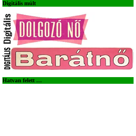
Digitális múlt
Hatvan felett …