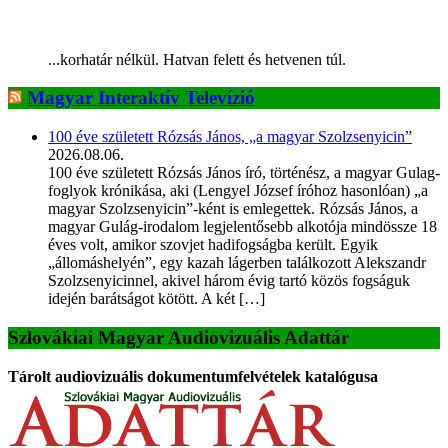
...korhatár nélkül. Hatvan felett és hetvenen túl.
Magyar Interaktív Televízió
100 éve született Rózsás János, „a magyar Szolzsenyicin”
2026.08.06.
100 éve született Rózsás János író, történész, a magyar Gulag-
foglyok krónikása, aki (Lengyel József íróhoz hasonlóan) „a
magyar Szolzsenyicin”-ként is emlegettek. Rózsás János, a
magyar Gulág-irodalom legjelentősebb alkotója mindössze 18
éves volt, amikor szovjet hadifogságba került. Egyik
„állomáshelyén”, egy kazah lágerben találkozott Alekszandr
Szolzsenyicinnel, akivel három évig tartó közös fogságuk
idején barátságot kötött. A két […]
Szlovákiai Magyar Audiovizuális Adattár
Tárolt audiovizuális dokumentumfelvételek katalógusa