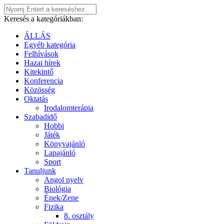
Keresés a kategóriákban:
ÁLLÁS
Egyéb kategória
Felhívások
Hazai hírek
Kitekintő
Konferencia
Közösség
Oktatás
Irodalomterápia
Szabadidő
Hobbi
Játék
Könyvajánló
Lapajánló
Sport
Tanuljunk
Angol nyelv
Biológia
Ének/Zene
Fizika
8. osztály