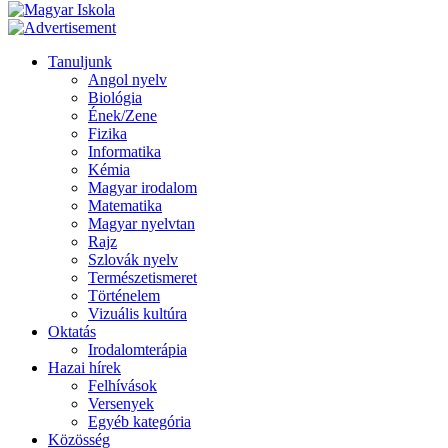
Tanuljunk
Angol nyelv
Biológia
Ének/Zene
Fizika
Informatika
Kémia
Magyar irodalom
Matematika
Magyar nyelvtan
Rajz
Szlovák nyelv
Természetismeret
Történelem
Vizuális kultúra
Oktatás
Irodalomterápia
Hazai hírek
Felhívások
Versenyek
Egyéb kategória
Közösség