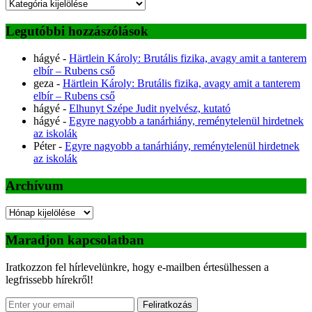
Kategóriák
Legutóbbi hozzászólások
hágyé
-
Härtlein Károly: Brutális fizika, avagy amit a tanterem
elbír – Rubens cső
geza
-
Härtlein Károly: Brutális fizika, avagy amit a tanterem
elbír – Rubens cső
hágyé
-
Elhunyt Szépe Judit nyelvész, kutató
hágyé
-
Egyre nagyobb a tanárhiány, reménytelenül hirdetnek
az iskolák
Péter
-
Egyre nagyobb a tanárhiány, reménytelenül hirdetnek
az iskolák
Archívum
Archívum
Maradjon kapcsolatban
Iratkozzon fel hírlevelünkre, hogy e-mailben értesülhessen a
legfrissebb hírekről!
Feliratkozás