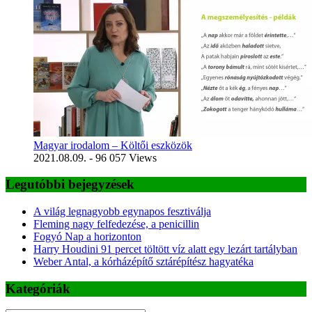
Magyar irodalom – Költői eszközök
2021.08.09.
- 96 057 Views
Legutóbbi bejegyzések
A világ legnagyobb egynapos fesztiválja
Fleming nagy felfedezése, a penicillin
Fogyó Nap a horizonton
Harry Houdini 91 percet töltött víz alatt egy lezárt tartályban
Weber Antal, a kórházépítő sztárépítész hagyatéka
Kategóriák