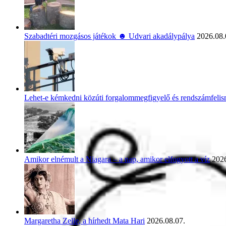
Szabadtéri mozgásos játékok ☻ Udvari akadálypálya
2026.08.
Lehet-e kémkedni közúti forgalommegfigyelő és rendszámfeli
Amikor elnémult a Niagara – a nap, amikor elfogyott a víz
2026
Margaretha Zelle, a hírhedt Mata Hari
2026.08.07.