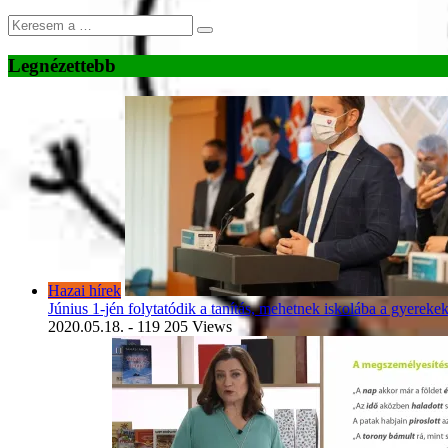
Legnézettebb
Hazai hírek
Június 1-jén folytatódik a tanítás, mehetnek iskolába a gyereke
2020.05.18.
- 119 205 Views