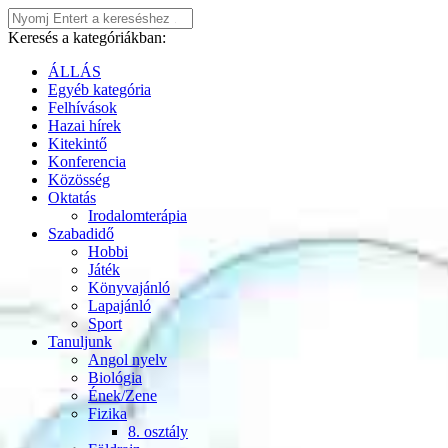
Keresés a kategóriákban:
ÁLLÁS
Egyéb kategória
Felhívások
Hazai hírek
Kitekintő
Konferencia
Közösség
Oktatás
Irodalomterápia
Szabadidő
Hobbi
Játék
Könyvajánló
Lapajánló
Sport
Tanuljunk
Angol nyelv
Biológia
Ének/Zene
Fizika
8. osztály