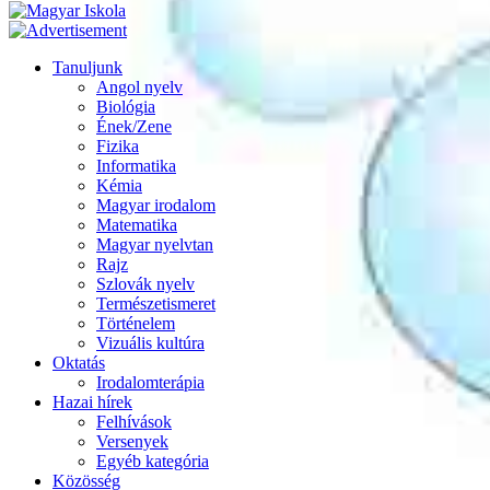
Tanuljunk
Angol nyelv
Biológia
Ének/Zene
Fizika
Informatika
Kémia
Magyar irodalom
Matematika
Magyar nyelvtan
Rajz
Szlovák nyelv
Természetismeret
Történelem
Vizuális kultúra
Oktatás
Irodalomterápia
Hazai hírek
Felhívások
Versenyek
Egyéb kategória
Közösség