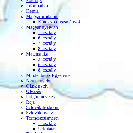
Földrajz
Informatika
Kémia
Magyar irodalom
Kötelező olvasmányok
Magyar nyelvtan
1. osztály
6. osztály
7. osztály
8. osztály
Matematika
2. osztály
6. osztály
8. osztály
Mindentudás Egyeteme
Német nyelv
Olasz nyelv
Olvasás
Polgári nevelés
Rajz
Szlovák Irodalom
Szlovák nyelv
Természetismeret
1. osztály
Űrkutatás