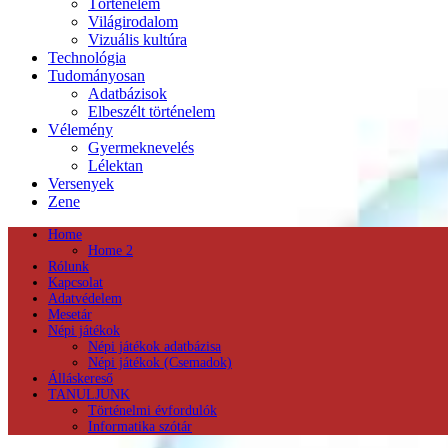
Történelem
Világirodalom
Vizuális kultúra
Technológia
Tudományosan
Adatbázisok
Elbeszélt történelem
Vélemény
Gyermeknevelés
Lélektan
Versenyek
Zene
Home
Home 2
Rólunk
Kapcsolat
Adatvédelem
Mesetár
Népi játékok
Népi játékok adatbázisa
Népi játékok (Csemadok)
Álláskereső
TANULJUNK
Történelmi évfordulók
Informatika szótár