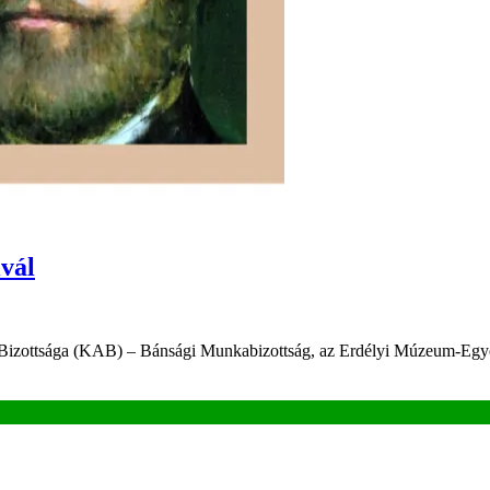
ivál
Bizottsága (KAB) – Bánsági Munkabizottság, az Erdélyi Múzeum-Egye