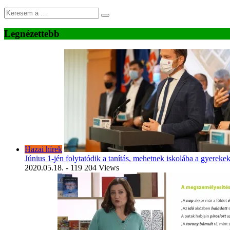
Legnézettebb
Hazai hírek
Június 1-jén folytatódik a tanítás, mehetnek iskolába a gyereke
2020.05.18.
- 119 204 Views