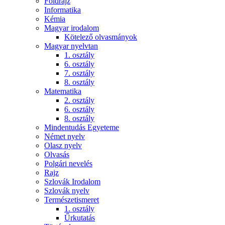
Földrajz
Informatika
Kémia
Magyar irodalom
Kötelező olvasmányok
Magyar nyelvtan
1. osztály
6. osztály
7. osztály
8. osztály
Matematika
2. osztály
6. osztály
8. osztály
Mindentudás Egyeteme
Német nyelv
Olasz nyelv
Olvasás
Polgári nevelés
Rajz
Szlovák Irodalom
Szlovák nyelv
Természetismeret
1. osztály
Űrkutatás