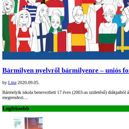
Bármilyen nyelvről bármilyenre – uniós fo
by
Lina
2020.09.05.
Bármelyik iskola benevezheti 17 éves (2003-as születésű) diákjaiból ál
megrendezi…
Legfrissebb