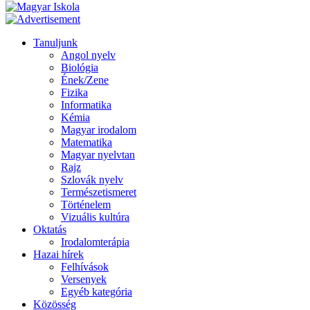
Tanuljunk
Angol nyelv
Biológia
Ének/Zene
Fizika
Informatika
Kémia
Magyar irodalom
Matematika
Magyar nyelvtan
Rajz
Szlovák nyelv
Természetismeret
Történelem
Vizuális kultúra
Oktatás
Irodalomterápia
Hazai hírek
Felhívások
Versenyek
Egyéb kategória
Közösség