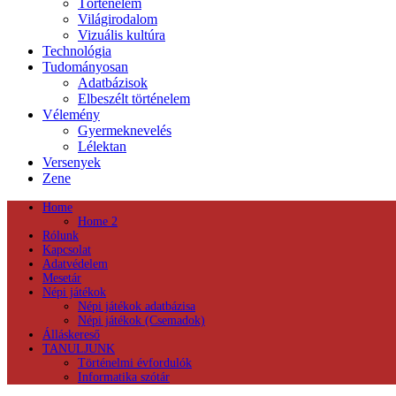
Történelem
Világirodalom
Vizuális kultúra
Technológia
Tudományosan
Adatbázisok
Elbeszélt történelem
Vélemény
Gyermeknevelés
Lélektan
Versenyek
Zene
Home
Home 2
Rólunk
Kapcsolat
Adatvédelem
Mesetár
Népi játékok
Népi játékok adatbázisa
Népi játékok (Csemadok)
Álláskereső
TANULJUNK
Történelmi évfordulók
Informatika szótár