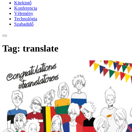
Kitekintő
Konferencia
Vélemény
Technológia
Szabadidő
Tag: translate