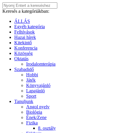
Keresés a kategóriákban:
ÁLLÁS
Egyéb kategória
Felhívások
Hazai hírek
Kitekintő
Konferencia
Közösség
Oktatás
Irodalomterápia
Szabadidő
Hobbi
Játék
Könyvajánló
Lapajánló
Sport
Tanuljunk
Angol nyelv
Biológia
Ének/Zene
Fizika
8. osztály