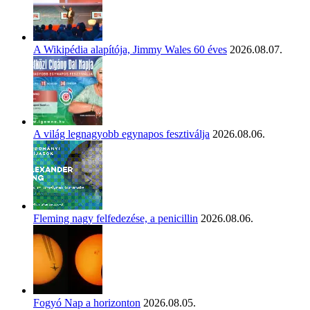
A Wikipédia alapítója, Jimmy Wales 60 éves
2026.08.07.
A világ legnagyobb egynapos fesztiválja
2026.08.06.
Fleming nagy felfedezése, a penicillin
2026.08.06.
Fogyó Nap a horizonton
2026.08.05.