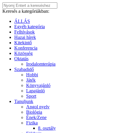
Keresés a kategóriákban:
ÁLLÁS
Egyéb kategória
Felhívások
Hazai hírek
Kitekintő
Konferencia
Közösség
Oktatás
Irodalomterápia
Szabadidő
Hobbi
Játék
Könyvajánló
Lapajánló
Sport
Tanuljunk
Angol nyelv
Biológia
Ének/Zene
Fizika
8. osztály