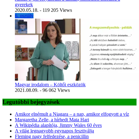
gyerekek
2020.05.18.
- 119 205 Views
6. osztály
Magyar irodalom – Költői eszközök
2021.08.09.
- 96 062 Views
Legutóbbi bejegyzések
Amikor elnémult a Niagara – a nap, amikor elfogyott a víz
Margaretha Zelle, a hírhedt Mata Hari
A Wikipédia alapítója, Jimmy Wales 60 éves
A világ legnagyobb egynapos fesztiválja
Fleming nagy felfedezése, a penicillin