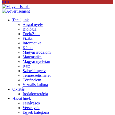
Tanuljunk
Angol nyelv
Biológia
Ének/Zene
Fizika
Informatika
Kémia
Magyar irodalom
Matematika
Magyar nyelvtan
Rajz
Szlovák nyelv
Természetismeret
Történelem
Vizuális kultúra
Oktatás
Irodalomterápia
Hazai hírek
Felhívások
Versenyek
Egyéb kategória