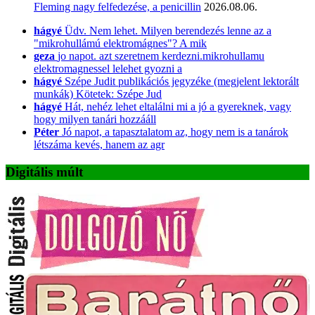
Fleming nagy felfedezése, a penicillin
2026.08.06.
hágyé
Üdv. Nem lehet. Milyen berendezés lenne az a
"mikrohullámú elektromágnes"? A mik
geza
jo napot. azt szeretnem kerdezni.mikrohullamu
elektromagnessel lelehet gyozni a
hágyé
Szépe Judit publikációs jegyzéke (megjelent lektorált
munkák) Kötetek: Szépe Jud
hágyé
Hát, nehéz lehet eltalálni mi a jó a gyereknek, vagy
hogy milyen tanári hozzááll
Péter
Jó napot, a tapasztalatom az, hogy nem is a tanárok
létszáma kevés, hanem az agr
Digitális múlt