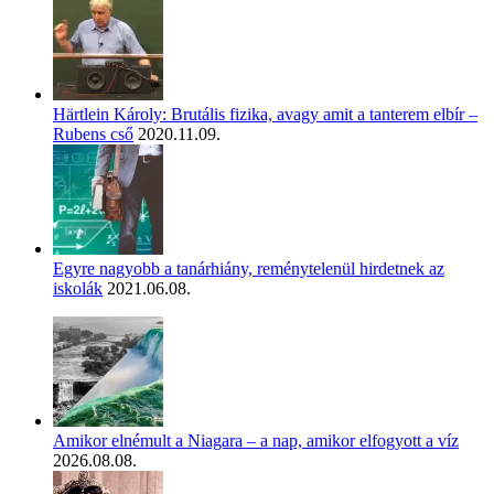
Härtlein Károly: Brutális fizika, avagy amit a tanterem elbír –
Rubens cső
2020.11.09.
Egyre nagyobb a tanárhiány, reménytelenül hirdetnek az
iskolák
2021.06.08.
Amikor elnémult a Niagara – a nap, amikor elfogyott a víz
2026.08.08.