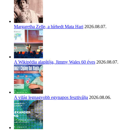
Margaretha Zelle, a hírhedt Mata Hari
2026.08.07.
A Wikipédia alapítója, Jimmy Wales 60 éves
2026.08.07.
A világ legnagyobb egynapos fesztiválja
2026.08.06.