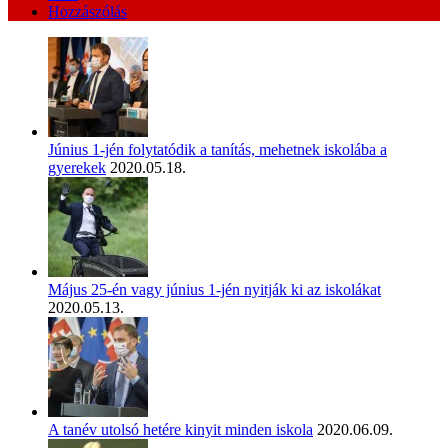
Hozzászólás
Június 1-jén folytatódik a tanítás, mehetnek iskolába a
gyerekek
2020.05.18.
Május 25-én vagy június 1-jén nyitják ki az iskolákat
2020.05.13.
A tanév utolsó hetére kinyit minden iskola
2020.06.09.