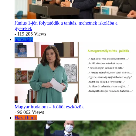
Június 1-jén folytatódik a tanítás, mehetnek iskolába a
gyerekek
- 119 205 Views
6. osztály
Magyar irodalom – Költői eszközök
- 96 062 Views
Hazai hírek