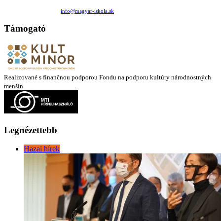
Medzilaborecká 17, 82101 Bratislava
+421 911 732 190 |
info@magyar-iskola.sk
Támogató
Realizované s finančnou podporou Fondu na podporu kultúry národnostných
menšín
Legnézettebb
Hazai hírek