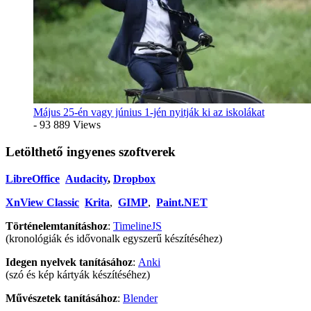
Május 25-én vagy június 1-jén nyitják ki az iskolákat
- 93 889 Views
Letölthető ingyenes szoftverek
LibreOffice
Audacity
,
Dropbox
XnView Classic
Krita
,
GIMP
,
Paint.NET
Történelemtanításhoz
:
TimelineJS
(kronológiák és idővonalk egyszerű készítéséhez)
Idegen nyelvek tanításához
:
Anki
(szó és kép kártyák készítéséhez)
Művészetek tanításához
:
Blender