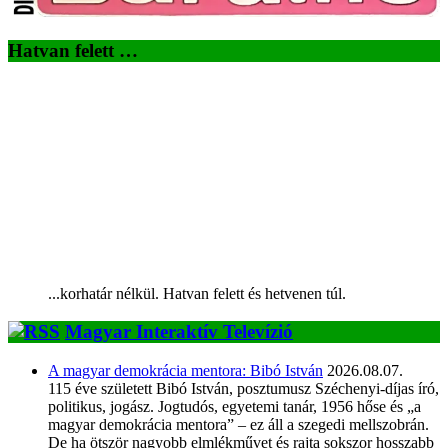
Hatvan felett …
...korhatár nélkül. Hatvan felett és hetvenen túl.
Magyar Interaktív Televízió
A magyar demokrácia mentora: Bibó István
2026.08.07.
115 éve született Bibó István, posztumusz Széchenyi-díjas író,
politikus, jogász. Jogtudós, egyetemi tanár, 1956 hőse és „a
magyar demokrácia mentora” – ez áll a szegedi mellszobrán.
De ha ötször nagyobb elmlékművet és rajta sokszor hosszabb