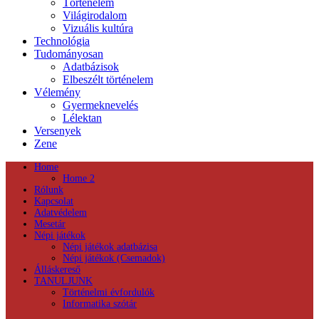
Történelem
Világirodalom
Vizuális kultúra
Technológia
Tudományosan
Adatbázisok
Elbeszélt történelem
Vélemény
Gyermeknevelés
Lélektan
Versenyek
Zene
Home
Home 2
Rólunk
Kapcsolat
Adatvédelem
Mesetár
Népi játékok
Népi játékok adatbázisa
Népi játékok (Csemadok)
Álláskereső
TANULJUNK
Történelmi évfordulók
Informatika szótár