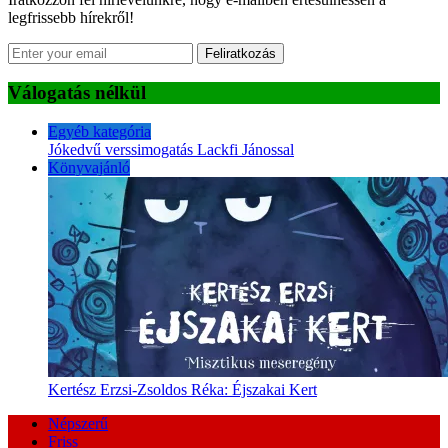
legfrissebb hírekről!
Feliratkozás
Válogatás nélkül
Egyéb kategória
Jókedvű verssimogatás Lackfi Jánossal
Könyvajánló
Kertész Erzsi-Zsoldos Réka: Éjszakai Kert
Népszerű
Friss