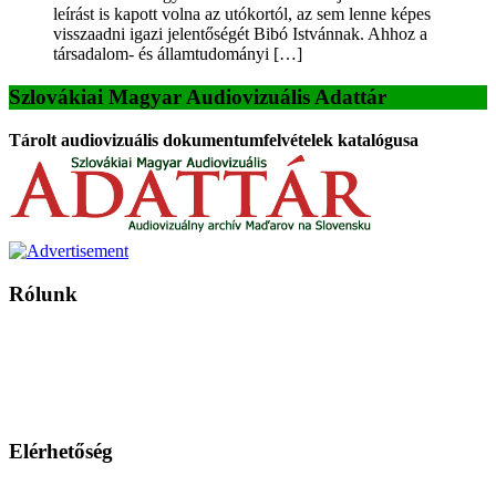
leírást is kapott volna az utókortól, az sem lenne képes
visszaadni igazi jelentőségét Bibó Istvánnak. Ahhoz a
társadalom- és államtudományi […]
Szlovákiai Magyar Audiovizuális Adattár
Tárolt audiovizuális dokumentumfelvételek katalógusa
Rólunk
A Magyar Iskola a szlovákiai magyar iskolák, tanárok, szülők és
persze a diákok fóruma
Ezen az oldalon esetenként olyan írások jelennek meg, amelyek a hagyományos iskolafelfogástól eltérő
mintákat népszerűsítenek. Ennek következtében előfordulhat, hogy az idetévedő kiskorú felhasználók
látóköre gyorsabban szélesedik, mint azt a szülők esetleg szeretnék.
Elérhetőség
Családi Kör Egyesület/Združenie rod. kruhov