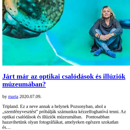
Járt már az optikai csalódások és illúziók
múzeumában?
by
maria
2020.07.09.
Tripland. Ez a neve annak a helynek Pozsonyban, ahol a
„szemfényvesztést” próbálják számunkra kézzelfoghatóvá tenni. Az
optikai csalódások és illúziók múzeumában. Pontosabban
hazavihetünk olyan fotográfiákat, amelyeken egészen szokatlan
és…