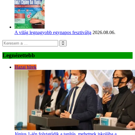
A világ legnagyobb egynapos fesztiválja
2026.08.06.
Legnézettebb
Hazai hírek
Június 1-jén folytatódik a tanítás, mehetnek iskolába a