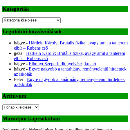
Kategóriák
Kategóriák
Legutóbbi hozzászólások
hágyé
-
Härtlein Károly: Brutális fizika, avagy amit a tanterem
elbír – Rubens cső
geza
-
Härtlein Károly: Brutális fizika, avagy amit a tanterem
elbír – Rubens cső
hágyé
-
Elhunyt Szépe Judit nyelvész, kutató
hágyé
-
Egyre nagyobb a tanárhiány, reménytelenül hirdetnek
az iskolák
Péter
-
Egyre nagyobb a tanárhiány, reménytelenül hirdetnek
az iskolák
Archívum
Archívum
Maradjon kapcsolatban
Iratkozzon fel hírlevelünkre, hogy e-mailben értesülhessen a