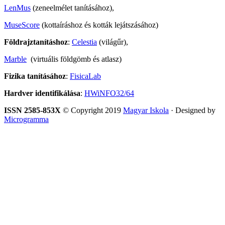
LenMus
(zeneelmélet tanításához),
MuseScore
(kottaíráshoz és kották lejátszásához)
Földrajztanításhoz
:
Celestia
(világűr),
Marble
(virtuális földgömb és atlasz)
Fizika tanításához
:
FisicaLab
Hardver identifikálása
:
HWiNFO32/64
ISSN 2585-853X
© Copyright 2019
Magyar Iskola
· Designed by
Microgramma