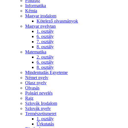
Földrajz
Informatika
Kémia
Magyar irodalom
Kötelező olvasmányok
Magyar nyelvtan
1. osztály
6. osztály
7. osztály
8. osztály
Matematika
2. osztály
6. osztály
8. osztály
Mindentudás Egyeteme
Német nyelv
Olasz nyelv
Olvasás
Polgári nevelés
Rajz
Szlovák Irodalom
Szlovák nyelv
Természetismeret
1. osztály
Űrkutatás