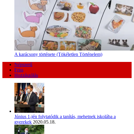
A karácsony története (Tökéletlen Történelem)
Népszerű
Friss
Hozzászólás
Június 1-jén folytatódik a tanítás, mehetnek iskolába a
gyerekek
2020.05.18.