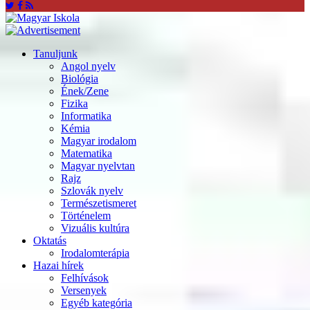
Tanuljunk
Angol nyelv
Biológia
Ének/Zene
Fizika
Informatika
Kémia
Magyar irodalom
Matematika
Magyar nyelvtan
Rajz
Szlovák nyelv
Természetismeret
Történelem
Vizuális kultúra
Oktatás
Irodalomterápia
Hazai hírek
Felhívások
Versenyek
Egyéb kategória