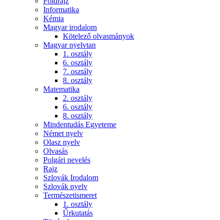
Földrajz
Informatika
Kémia
Magyar irodalom
Kötelező olvasmányok
Magyar nyelvtan
1. osztály
6. osztály
7. osztály
8. osztály
Matematika
2. osztály
6. osztály
8. osztály
Mindentudás Egyeteme
Német nyelv
Olasz nyelv
Olvasás
Polgári nevelés
Rajz
Szlovák Irodalom
Szlovák nyelv
Természetismeret
1. osztály
Űrkutatás