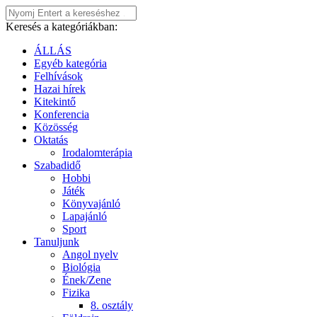
Keresés a kategóriákban:
ÁLLÁS
Egyéb kategória
Felhívások
Hazai hírek
Kitekintő
Konferencia
Közösség
Oktatás
Irodalomterápia
Szabadidő
Hobbi
Játék
Könyvajánló
Lapajánló
Sport
Tanuljunk
Angol nyelv
Biológia
Ének/Zene
Fizika
8. osztály