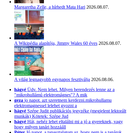
Margaretha Zelle, a hírhedt Mata Hari
2026.08.07.
A Wikipédia alapítója, Jimmy Wales 60 éves
2026.08.07.
A világ legnagyobb egynapos fesztiválja
2026.08.06.
hágyé
Üdv. Nem lehet. Milyen berendezés lenne az a
"mikrohullámú elektromágnes"? A mik
geza
jo napot. azt szeretnem kerdezni.mikrohullamu
elektromagnessel lelehet gyozni a
hágyé
Szépe Judit publikációs jegyzéke (megjelent lektorált
munkák) Kötetek: Szépe Jud
hágyé
Hát, nehéz lehet eltalálni mi a jó a gyereknek, vagy
hogy milyen tanári hozzááll
Péter
Jó napot, a tapasztalatom az, hogy nem is a tanárok