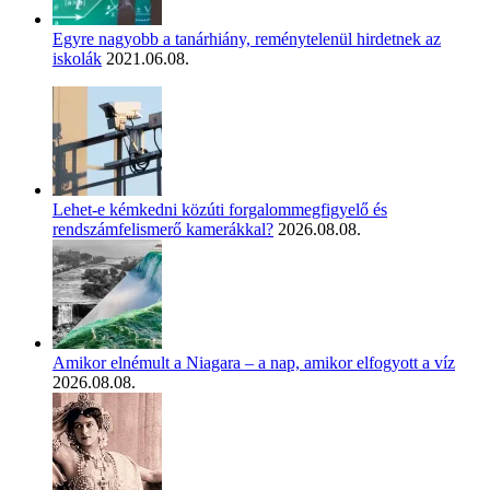
Egyre nagyobb a tanárhiány, reménytelenül hirdetnek az
iskolák
2021.06.08.
Lehet-e kémkedni közúti forgalommegfigyelő és
rendszámfelismerő kamerákkal?
2026.08.08.
Amikor elnémult a Niagara – a nap, amikor elfogyott a víz
2026.08.08.