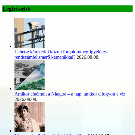
Legfrissebb
Lehet-e kémkedni közúti forgalommegfigyelő és
rendszámfelismerő kamerákkal?
2026.08.08.
Amikor elnémult a Niagara – a nap, amikor elfogyott a víz
2026.08.08.