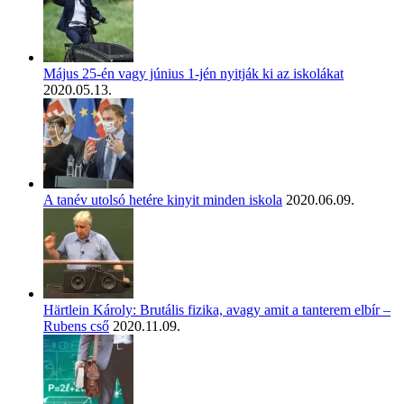
Május 25-én vagy június 1-jén nyitják ki az iskolákat
2020.05.13.
A tanév utolsó hetére kinyit minden iskola
2020.06.09.
Härtlein Károly: Brutális fizika, avagy amit a tanterem elbír –
Rubens cső
2020.11.09.