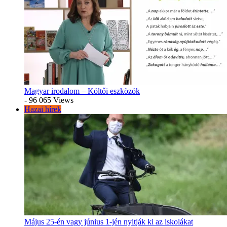
Magyar irodalom – Költői eszközök
- 96 065 Views
Hazai hírek
Május 25-én vagy június 1-jén nyitják ki az iskolákat