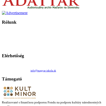
Rólunk
A Magyar Iskola a szlovákiai magyar iskolák, tanárok, szülők és
persze a diákok fóruma
Ezen az oldalon esetenként olyan írások jelennek meg, amelyek a hagyományos iskolafelfogástól eltérő
mintákat népszerűsítenek. Ennek következtében előfordulhat, hogy az idetévedő kiskorú felhasználók
látóköre gyorsabban szélesedik, mint azt a szülők esetleg szeretnék.
Elérhetőség
Családi Kör Egyesület/Združenie rod. kruhov
Medzilaborecká 17, 82101 Bratislava
+421 911 732 190 |
info@magyar-iskola.sk
Támogató
Realizované s finančnou podporou Fondu na podporu kultúry národnostných