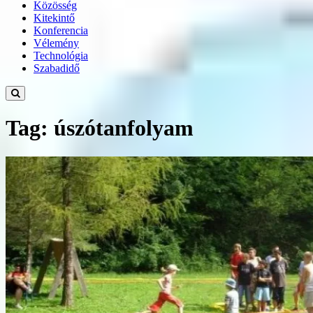
Közösség
Kitekintő
Konferencia
Vélemény
Technológia
Szabadidő
Tag: úszótanfolyam