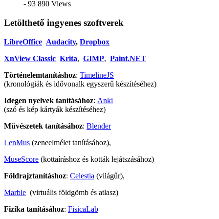
- 93 890 Views
Letölthető ingyenes szoftverek
LibreOffice
Audacity
,
Dropbox
XnView Classic
Krita
,
GIMP
,
Paint.NET
Történelemtanításhoz
:
TimelineJS
(kronológiák és idővonalk egyszerű készítéséhez)
Idegen nyelvek tanításához
:
Anki
(szó és kép kártyák készítéséhez)
Művészetek tanításához
:
Blender
LenMus
(zeneelmélet tanításához),
MuseScore
(kottaíráshoz és kották lejátszásához)
Földrajztanításhoz
:
Celestia
(világűr),
Marble
(virtuális földgömb és atlasz)
Fizika tanításához
:
FisicaLab