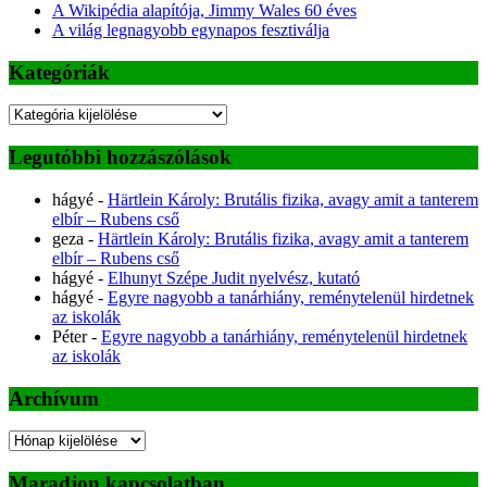
A Wikipédia alapítója, Jimmy Wales 60 éves
A világ legnagyobb egynapos fesztiválja
Kategóriák
Kategóriák
Legutóbbi hozzászólások
hágyé
-
Härtlein Károly: Brutális fizika, avagy amit a tanterem
elbír – Rubens cső
geza
-
Härtlein Károly: Brutális fizika, avagy amit a tanterem
elbír – Rubens cső
hágyé
-
Elhunyt Szépe Judit nyelvész, kutató
hágyé
-
Egyre nagyobb a tanárhiány, reménytelenül hirdetnek
az iskolák
Péter
-
Egyre nagyobb a tanárhiány, reménytelenül hirdetnek
az iskolák
Archívum
Archívum
Maradjon kapcsolatban