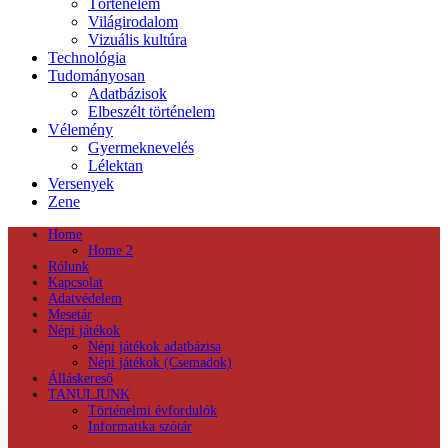
Történelem
Világirodalom
Vizuális kultúra
Technológia
Tudományosan
Adatbázisok
Elbeszélt történelem
Vélemény
Gyermeknevelés
Lélektan
Versenyek
Zene
Home
Home 2
Rólunk
Kapcsolat
Adatvédelem
Mesetár
Népi játékok
Népi játékok adatbázisa
Népi játékok (Csemadok)
Álláskereső
TANULJUNK
Történelmi évfordulók
Informatika szótár