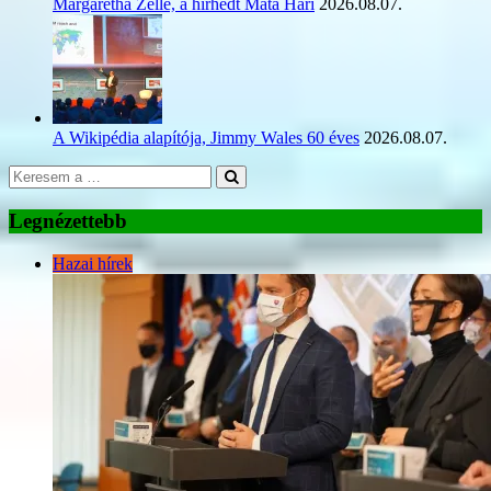
Margaretha Zelle, a hírhedt Mata Hari
2026.08.07.
A Wikipédia alapítója, Jimmy Wales 60 éves
2026.08.07.
Legnézettebb
Hazai hírek