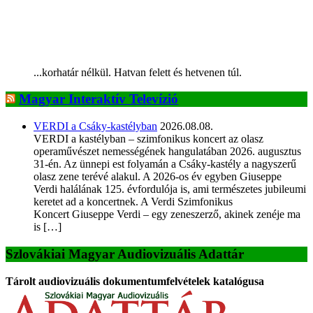
...korhatár nélkül. Hatvan felett és hetvenen túl.
Magyar Interaktív Televízió
VERDI a Csáky-kastélyban
2026.08.08.
VERDI a kastélyban – szimfonikus koncert az olasz
operaművészet nemességének hangulatában 2026. augusztus
31-én. Az ünnepi est folyamán a Csáky-kastély a nagyszerű
olasz zene terévé alakul. A 2026-os év egyben Giuseppe
Verdi halálának 125. évfordulója is, ami természetes jubileumi
keretet ad a koncertnek. A Verdi Szimfonikus
Koncert Giuseppe Verdi – egy zeneszerző, akinek zenéje ma
is […]
Szlovákiai Magyar Audiovizuális Adattár
Tárolt audiovizuális dokumentumfelvételek katalógusa