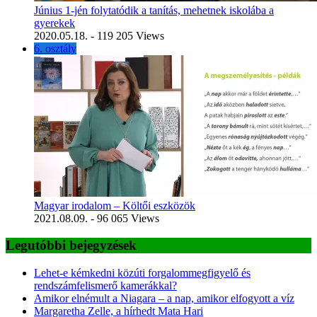
Június 1-jén folytatódik a tanítás, mehetnek iskolába a
gyerekek
2020.05.18.
- 119 205 Views
6. osztály
Magyar irodalom – Költői eszközök
2021.08.09.
- 96 065 Views
Legutóbbi bejegyzések
Lehet-e kémkedni közúti forgalommegfigyelő és
rendszámfelismerő kamerákkal?
Amikor elnémult a Niagara – a nap, amikor elfogyott a víz
Margaretha Zelle, a hírhedt Mata Hari