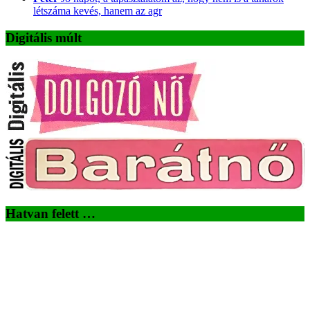
létszáma kevés, hanem az agr
Digitális múlt
Hatvan felett …