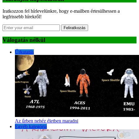
Iratkozzon fel hírlevelünkre, hogy e-mailben értesülhessen a
legfrissebb hírekről!
Feliratkozás
Válogatás nélkül
Űrkutatás
Az űrben nehéz életben maradni
Egyéb kategória