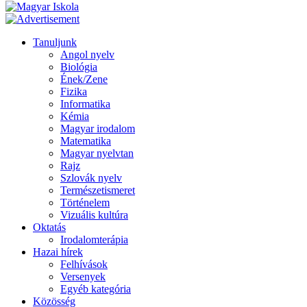
Tanuljunk
Angol nyelv
Biológia
Ének/Zene
Fizika
Informatika
Kémia
Magyar irodalom
Matematika
Magyar nyelvtan
Rajz
Szlovák nyelv
Természetismeret
Történelem
Vizuális kultúra
Oktatás
Irodalomterápia
Hazai hírek
Felhívások
Versenyek
Egyéb kategória
Közösség