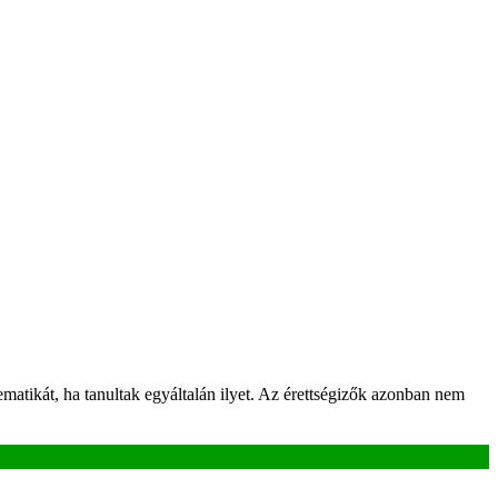
ematikát, ha tanultak egyáltalán ilyet. Az érettségizők azonban nem