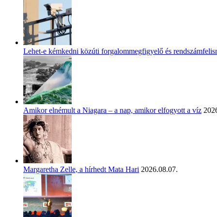
Lehet-e kémkedni közúti forgalommegfigyelő és rendszámfeli
Amikor elnémult a Niagara – a nap, amikor elfogyott a víz
2026
Margaretha Zelle, a hírhedt Mata Hari
2026.08.07.