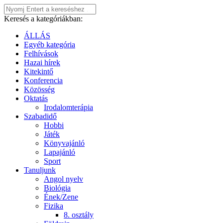
Keresés a kategóriákban:
ÁLLÁS
Egyéb kategória
Felhívások
Hazai hírek
Kitekintő
Konferencia
Közösség
Oktatás
Irodalomterápia
Szabadidő
Hobbi
Játék
Könyvajánló
Lapajánló
Sport
Tanuljunk
Angol nyelv
Biológia
Ének/Zene
Fizika
8. osztály