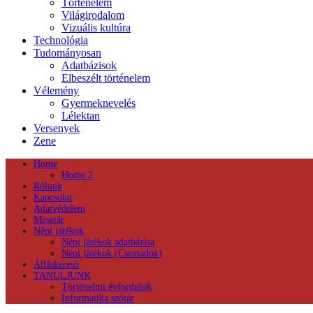
Történelem
Világirodalom
Vizuális kultúra
Technológia
Tudományosan
Adatbázisok
Elbeszélt történelem
Vélemény
Gyermeknevelés
Lélektan
Versenyek
Zene
Home
Home 2
Rólunk
Kapcsolat
Adatvédelem
Mesetár
Népi játékok
Népi játékok adatbázisa
Népi játékok (Csemadok)
Álláskereső
TANULJUNK
Történelmi évfordulók
Informatika szótár