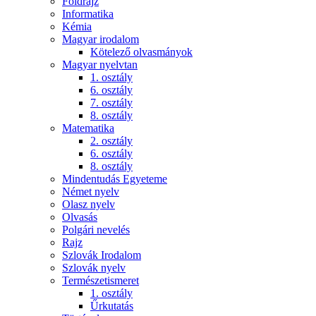
Földrajz
Informatika
Kémia
Magyar irodalom
Kötelező olvasmányok
Magyar nyelvtan
1. osztály
6. osztály
7. osztály
8. osztály
Matematika
2. osztály
6. osztály
8. osztály
Mindentudás Egyeteme
Német nyelv
Olasz nyelv
Olvasás
Polgári nevelés
Rajz
Szlovák Irodalom
Szlovák nyelv
Természetismeret
1. osztály
Űrkutatás