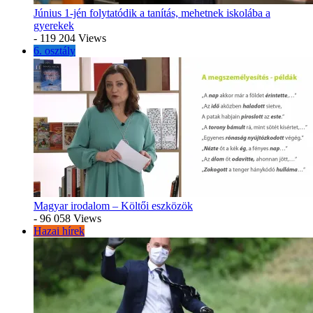
Június 1-jén folytatódik a tanítás, mehetnek iskolába a
gyerekek
- 119 204 Views
6. osztály
Magyar irodalom – Költői eszközök
- 96 058 Views
Hazai hírek