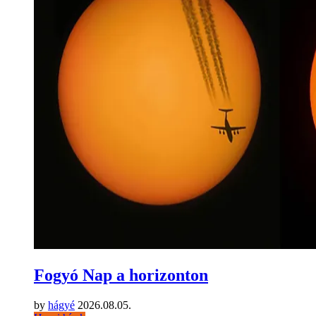
Fogyó Nap a horizonton
by
hágyé
2026.08.05.