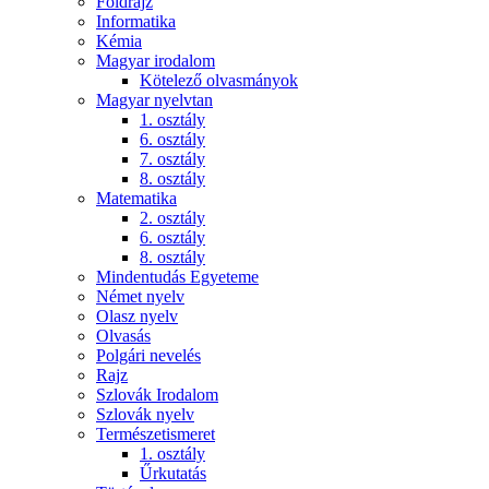
Földrajz
Informatika
Kémia
Magyar irodalom
Kötelező olvasmányok
Magyar nyelvtan
1. osztály
6. osztály
7. osztály
8. osztály
Matematika
2. osztály
6. osztály
8. osztály
Mindentudás Egyeteme
Német nyelv
Olasz nyelv
Olvasás
Polgári nevelés
Rajz
Szlovák Irodalom
Szlovák nyelv
Természetismeret
1. osztály
Űrkutatás