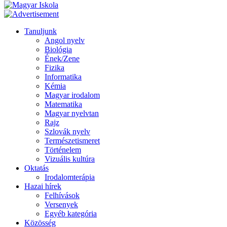
Tanuljunk
Angol nyelv
Biológia
Ének/Zene
Fizika
Informatika
Kémia
Magyar irodalom
Matematika
Magyar nyelvtan
Rajz
Szlovák nyelv
Természetismeret
Történelem
Vizuális kultúra
Oktatás
Irodalomterápia
Hazai hírek
Felhívások
Versenyek
Egyéb kategória
Közösség