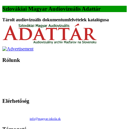
Szlovákiai Magyar Audiovizuális Adattár
Tárolt audiovizuális dokumentumfelvételek katalógusa
Rólunk
A Magyar Iskola a szlovákiai magyar iskolák, tanárok, szülők és
persze a diákok fóruma
Ezen az oldalon esetenként olyan írások jelennek meg, amelyek a hagyományos iskolafelfogástól eltérő
mintákat népszerűsítenek. Ennek következtében előfordulhat, hogy az idetévedő kiskorú felhasználók
látóköre gyorsabban szélesedik, mint azt a szülők esetleg szeretnék.
Elérhetőség
Családi Kör Egyesület/Združenie rod. kruhov
Medzilaborecká 17, 82101 Bratislava
+421 911 732 190 |
info@magyar-iskola.sk