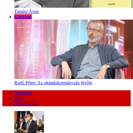
Tamási Áron
Kitekintő
Radó Péter: Az oktatáskormányzás jövője
Népszerű
Friss
Hozzászólás