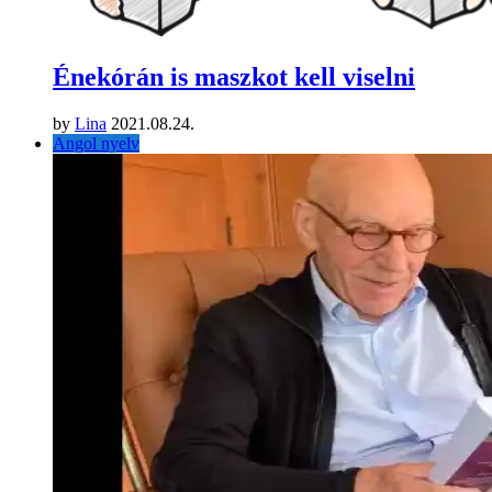
Énekórán is maszkot kell viselni
by
Lina
2021.08.24.
Angol nyelv