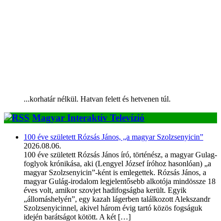
...korhatár nélkül. Hatvan felett és hetvenen túl.
Magyar Interaktív Televízió
100 éve született Rózsás János, „a magyar Szolzsenyicin”
2026.08.06.
100 éve született Rózsás János író, történész, a magyar Gulag-
foglyok krónikása, aki (Lengyel József íróhoz hasonlóan) „a
magyar Szolzsenyicin”-ként is emlegettek. Rózsás János, a
magyar Gulág-irodalom legjelentősebb alkotója mindössze 18
éves volt, amikor szovjet hadifogságba került. Egyik
„állomáshelyén”, egy kazah lágerben találkozott Alekszandr
Szolzsenyicinnel, akivel három évig tartó közös fogságuk
idején barátságot kötött. A két […]