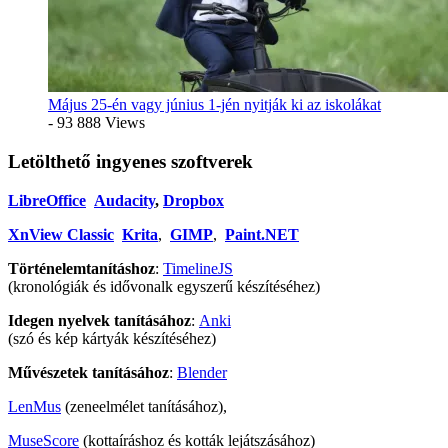
Május 25-én vagy június 1-jén nyitják ki az iskolákat
- 93 888 Views
Letölthető ingyenes szoftverek
LibreOffice
Audacity
,
Dropbox
XnView Classic
Krita
,
GIMP
,
Paint.NET
Történelemtanításhoz
:
TimelineJS
(kronológiák és idővonalk egyszerű készítéséhez)
Idegen nyelvek tanításához
:
Anki
(szó és kép kártyák készítéséhez)
Művészetek tanításához
:
Blender
LenMus
(zeneelmélet tanításához),
MuseScore
(kottaíráshoz és kották lejátszásához)