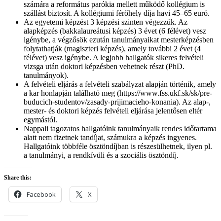
számára a református parókia mellett működő kollégium is
szállást biztosít. A kollégiumi férőhely díja havi 45–65 euró.
Az egyetemi képzést 3 képzési szinten végezzük. Az
alapképzés (bakkalaureátusi képzés) 3 évet (6 félévet) vesz
igénybe, a végzősök ezután tanulmányaikat mesterképzésben
folytathatják (magiszteri képzés), amely további 2 évet (4
félévet) vesz igénybe. A legjobb hallgatók sikeres felvételi
vizsga után doktori képzésben vehetnek részt (PhD.
tanulmányok).
A felvételi eljárás a felvételi szabályzat alapján történik, amely
a kar honlapján található meg (https://www.fss.ukf.sk/sk/pre-
buducich-studentov/zasady-prijimacieho-konania). Az alap-,
mester- és doktori képzés felvételi eljárása jelentősen eltér
egymástól.
Nappali tagozatos hallgatóink tanulmányaik rendes időtartama
alatt nem fizetnek tandíjat, számukra a képzés ingyenes.
Hallgatóink többféle ösztöndíjban is részesülhetnek, ilyen pl.
a tanulmányi, a rendkívüli és a szociális ösztöndíj.
Share this:
Facebook
X