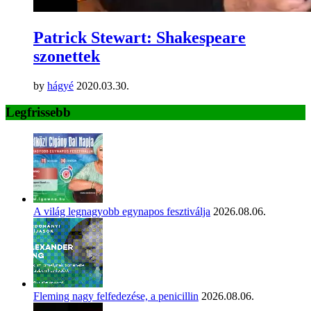
Patrick Stewart: Shakespeare
szonettek
by
hágyé
2020.03.30.
Legfrissebb
A világ legnagyobb egynapos fesztiválja
2026.08.06.
Fleming nagy felfedezése, a penicillin
2026.08.06.