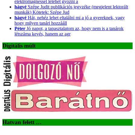
elektromagnessel lelehet gyozni a
hágyé
Szépe Judit publikációs jegyzéke (megjelent lektorált
munkák) Kötetek: Szépe Jud
hágyé
Hát, nehéz lehet eltalálni mi a jó a gyereknek, vagy
hogy milyen tanári hozzááll
Péter
Jó napot, a tapasztalatom az, hogy nem is a tanárok
létszáma kevés, hanem az agr
Digitális múlt
Hatvan felett …