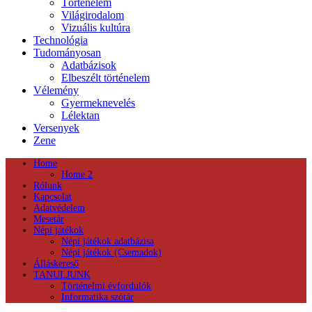
Történelem
Világirodalom
Vizuális kultúra
Technológia
Tudományosan
Adatbázisok
Elbeszélt történelem
Vélemény
Gyermeknevelés
Lélektan
Versenyek
Zene
Home
Home 2
Rólunk
Kapcsolat
Adatvédelem
Mesetár
Népi játékok
Népi játékok adatbázisa
Népi játékok (Csemadok)
Álláskereső
TANULJUNK
Történelmi évfordulók
Informatika szótár