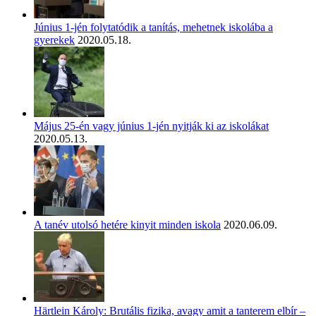
Június 1-jén folytatódik a tanítás, mehetnek iskolába a
gyerekek
2020.05.18.
Május 25-én vagy június 1-jén nyitják ki az iskolákat
2020.05.13.
A tanév utolsó hetére kinyit minden iskola
2020.06.09.
Härtlein Károly: Brutális fizika, avagy amit a tanterem elbír –