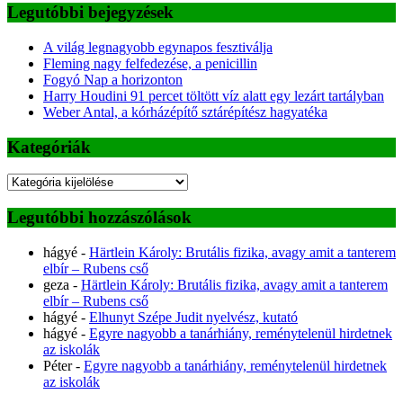
Legutóbbi bejegyzések
A világ legnagyobb egynapos fesztiválja
Fleming nagy felfedezése, a penicillin
Fogyó Nap a horizonton
Harry Houdini 91 percet töltött víz alatt egy lezárt tartályban
Weber Antal, a kórházépítő sztárépítész hagyatéka
Kategóriák
Kategóriák
Legutóbbi hozzászólások
hágyé
-
Härtlein Károly: Brutális fizika, avagy amit a tanterem
elbír – Rubens cső
geza
-
Härtlein Károly: Brutális fizika, avagy amit a tanterem
elbír – Rubens cső
hágyé
-
Elhunyt Szépe Judit nyelvész, kutató
hágyé
-
Egyre nagyobb a tanárhiány, reménytelenül hirdetnek
az iskolák
Péter
-
Egyre nagyobb a tanárhiány, reménytelenül hirdetnek
az iskolák