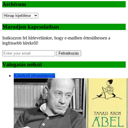
Archívum
Archívum
Maradjon kapcsolatban
Iratkozzon fel hírlevelünkre, hogy e-mailben értesülhessen a
legfrissebb hírekről!
Feliratkozás
Válogatás nélkül
Kötelező olvasmányok