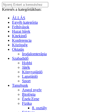
Keresés a kategóriákban:
ÁLLÁS
Egyéb kategória
Felhívások
Hazai hírek
Kitekintő
Konferencia
Közösség
Oktatás
Irodalomterápia
Szabadidő
Hobbi
Játék
Könyvajánló
Lapajánló
Sport
Tanuljunk
Angol nyelv
Biológia
Ének/Zene
Fizika
8. osztály