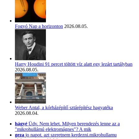
Fogyó Nap a horizonton
2026.08.05.
Harry Houdini 91 percet töltött víz alatt egy lezárt tartályban
2026.08.05.
Weber Antal, a kórházépítő sztárépítész hagyatéka
2026.08.04.
hágyé
Üdv. Nem lehet. Milyen berendezés lenne az a
"mikrohullámú elektromágnes"? A mik
geza
jo napot. azt szeretnem kerdezni.mikrohullamu