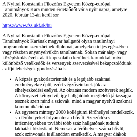
A Nyitrai Konstantin Filozófus Egyetem Közép-európai
Tanulmányok Kara minden érdeklődőt vár a nyílt napra, amelyre
2020. február 13-án kerül sor.
https://www.fss.ukf.sk/hu
A Nyitrai Konstantin Filozófus Egyetem Közép-európai
Tanulmányok Karának magyar hallgatói olyan tanulmányi
programokon szerezhetnek diplomát, amelyeken teljes egészében
vagy részben anyanyelvükön tanulhatnak. Sokan már alap- vagy
középiskolás éveik alatt kapcsolatba kerülnek karunkkal, mivel
különböző vetélkedők és versenyek szervezésével bekapcsolódunk
az ifjú tehetségek gondozásába is.
A képzés gyakorlatorientált és a legújabb szakmai
eredményekre épül, ezért végzőseinknek jók az
elhelyezkedési esélyei. Az oktatást modern szoftverek segítik.
A környezet kétnyelvű, így hallgatóink megfelelő jártasságra
tesznek szert mind a szlovák, mind a magyar nyelvű szakmai
kommunikációban.
Az egyetem mintegy 2000 kollégiumi férőhellyel rendelkezik,
s a férőhelyeket folyamatosan bővíti. Szerződéses
intézményekben további több száz hallgatónak tudunk
lakhatást biztosítani. Nemcsak a férőhelyek száma bővül,
azok színvonala is állandóan emelkedik. A magyar diákok