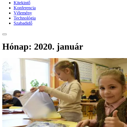
Kitekintő
Konferencia
Vélemény
Technológia
Szabadidő
Hónap:
2020. január