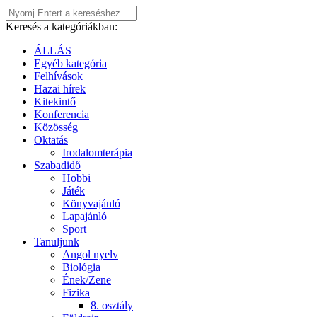
Keresés a kategóriákban:
ÁLLÁS
Egyéb kategória
Felhívások
Hazai hírek
Kitekintő
Konferencia
Közösség
Oktatás
Irodalomterápia
Szabadidő
Hobbi
Játék
Könyvajánló
Lapajánló
Sport
Tanuljunk
Angol nyelv
Biológia
Ének/Zene
Fizika
8. osztály