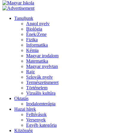
Tanuljunk
Angol nyelv
Biológia
Ének/Zene
Fizika
Informatika
Kémia
Magyar irodalom
Matematika
Magyar nyelvtan
Rajz
Szlovák nyelv
Természetismeret
Történelem
Vizuális kultúra
Oktatás
Irodalomterápia
Hazai hírek
Felhívások
Versenyek
Egyéb kategória
Közösség