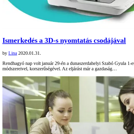
Ismerkedés a 3D-s nyomtatás csodájával
by
Lina
2020.01.31.
Rendhagyó nap volt január 29-én a dunaszerdahelyi Szabó Gyula 1-es
módszereivel, korszerűségével. Az eljárást már a gazdaság…