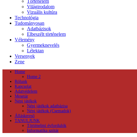
Történelem
Világirodalom
Vizuális kultúra
Technológia
Tudományosan
Adatbázisok
Elbeszélt történelem
Vélemény
Gyermeknevelés
Lélektan
Versenyek
Zene
Home
Home 2
Rólunk
Kapcsolat
Adatvédelem
Mesetár
Népi játékok
Népi játékok adatbázisa
Népi játékok (Csemadok)
Álláskereső
TANULJUNK
Történelmi évfordulók
Informatika szótár