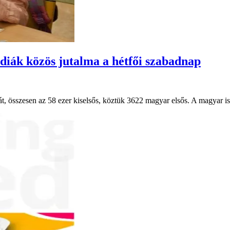
 diák közös jutalma a hétfői szabadnap
nyát, összesen az 58 ezer kiselsős, köztük 3622 magyar elsős. A magyar 