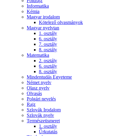
Földrajz
Informatika
Kémia
Magyar irodalom
Kötelező olvasmányok
Magyar nyelvtan
1. osztály
6. osztály
7. osztály
8. osztály
Matematika
2. osztály
6. osztály
8. osztály
Mindentudás Egyeteme
Német nyelv
Olasz nyelv
Olvasás
Polgári nevelés
Rajz
Szlovák Irodalom
Szlovák nyelv
Természetismeret
1. osztály
Űrkutatás