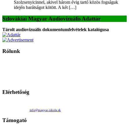
Szolzsenyicinnel, akivel három évig tartó közös fogságuk
idején barátságot kötött. A két […]
Szlovákiai Magyar Audiovizuális Adattár
Tárolt audiovizuális dokumentumfelvételek katalógusa
Rólunk
A Magyar Iskola a szlovákiai magyar iskolák, tanárok, szülők és
persze a diákok fóruma
Ezen az oldalon esetenként olyan írások jelennek meg, amelyek a hagyományos iskolafelfogástól eltérő
mintákat népszerűsítenek. Ennek következtében előfordulhat, hogy az idetévedő kiskorú felhasználók
látóköre gyorsabban szélesedik, mint azt a szülők esetleg szeretnék.
Elérhetőség
Családi Kör Egyesület/Združenie rod. kruhov
Medzilaborecká 17, 82101 Bratislava
+421 911 732 190 |
info@magyar-iskola.sk
Támogató