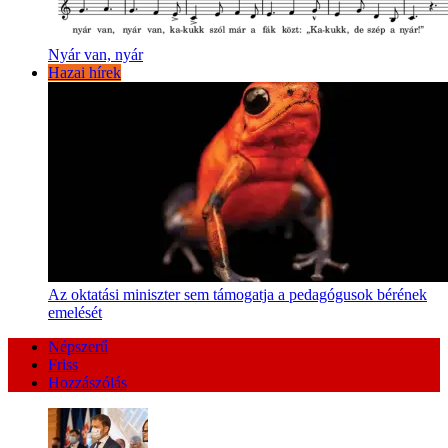
Nyár van, nyár
Hazai hírek
Az oktatási miniszter sem támogatja a pedagógusok bérének
emelését
Népszerű
Friss
Hozzászólás