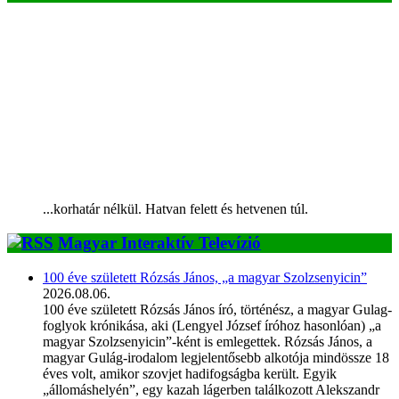
...korhatár nélkül. Hatvan felett és hetvenen túl.
Magyar Interaktív Televízió
100 éve született Rózsás János, „a magyar Szolzsenyicin”
2026.08.06.
100 éve született Rózsás János író, történész, a magyar Gulag-
foglyok krónikása, aki (Lengyel József íróhoz hasonlóan) „a
magyar Szolzsenyicin”-ként is emlegettek. Rózsás János, a
magyar Gulág-irodalom legjelentősebb alkotója mindössze 18
éves volt, amikor szovjet hadifogságba került. Egyik
„állomáshelyén”, egy kazah lágerben találkozott Alekszandr