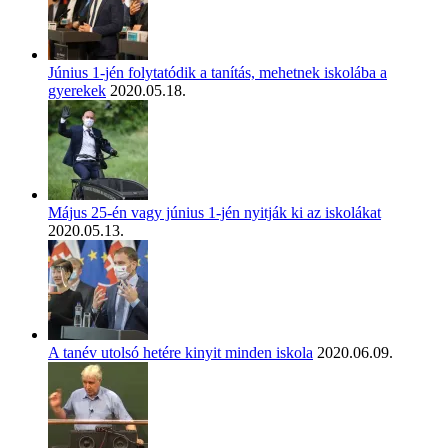
Június 1-jén folytatódik a tanítás, mehetnek iskolába a
gyerekek
2020.05.18.
Május 25-én vagy június 1-jén nyitják ki az iskolákat
2020.05.13.
A tanév utolsó hetére kinyit minden iskola
2020.06.09.