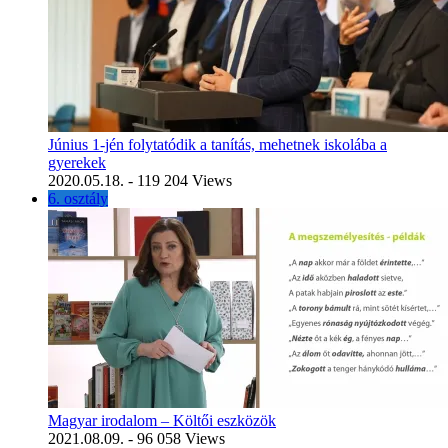
Június 1-jén folytatódik a tanítás, mehetnek iskolába a
gyerekek
2020.05.18.
- 119 204 Views
6. osztály
Magyar irodalom – Költői eszközök
2021.08.09.
- 96 058 Views