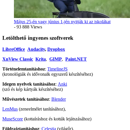
Május 25-én vagy június 1-jén nyitják ki az iskolákat
- 93 888 Views
Letölthető ingyenes szoftverek
LibreOffice
Audacity
,
Dropbox
XnView Classic
Krita
,
GIMP
,
Paint.NET
Történelemtanításhoz
:
TimelineJS
(kronológiák és idővonalk egyszerű készítéséhez)
Idegen nyelvek tanításához
:
Anki
(szó és kép kártyák készítéséhez)
Művészetek tanításához
:
Blender
LenMus
(zeneelmélet tanításához),
MuseScore
(kottaíráshoz és kották lejátszásához)
Földrajztanításhoz
:
Celestia
(világűr),