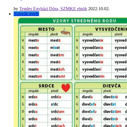
by
Tegdes Egyházi Dóra, SZMKE elnök
2022.10.02.
Szlovák nyelv