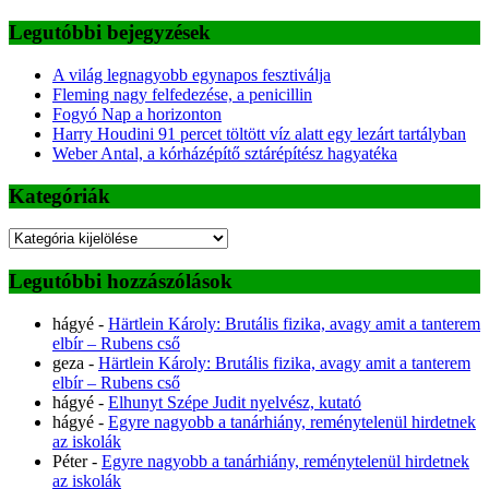
Legutóbbi bejegyzések
A világ legnagyobb egynapos fesztiválja
Fleming nagy felfedezése, a penicillin
Fogyó Nap a horizonton
Harry Houdini 91 percet töltött víz alatt egy lezárt tartályban
Weber Antal, a kórházépítő sztárépítész hagyatéka
Kategóriák
Kategóriák
Legutóbbi hozzászólások
hágyé
-
Härtlein Károly: Brutális fizika, avagy amit a tanterem
elbír – Rubens cső
geza
-
Härtlein Károly: Brutális fizika, avagy amit a tanterem
elbír – Rubens cső
hágyé
-
Elhunyt Szépe Judit nyelvész, kutató
hágyé
-
Egyre nagyobb a tanárhiány, reménytelenül hirdetnek
az iskolák
Péter
-
Egyre nagyobb a tanárhiány, reménytelenül hirdetnek
az iskolák