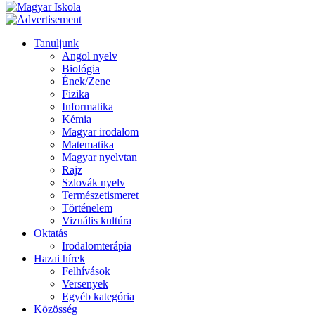
Tanuljunk
Angol nyelv
Biológia
Ének/Zene
Fizika
Informatika
Kémia
Magyar irodalom
Matematika
Magyar nyelvtan
Rajz
Szlovák nyelv
Természetismeret
Történelem
Vizuális kultúra
Oktatás
Irodalomterápia
Hazai hírek
Felhívások
Versenyek
Egyéb kategória
Közösség