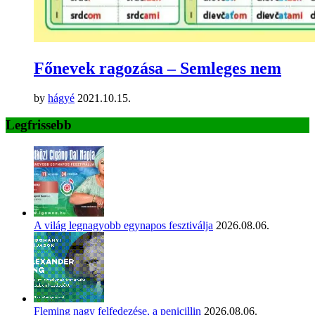
Főnevek ragozása – Semleges nem
by
hágyé
2021.10.15.
Legfrissebb
A világ legnagyobb egynapos fesztiválja
2026.08.06.
Fleming nagy felfedezése, a penicillin
2026.08.06.