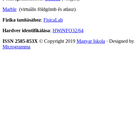
Marble
(virtuális földgömb és atlasz)
Fizika tanításához
:
FisicaLab
Hardver identifikálása
:
HWiNFO32/64
ISSN 2585-853X
© Copyright 2019
Magyar Iskola
· Designed by
Microgramma