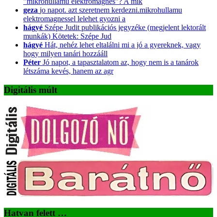
"mikrohullámú elektromágnes"? A mik
geza
jo napot. azt szeretnem kerdezni.mikrohullamu
elektromagnessel lelehet gyozni a
hágyé
Szépe Judit publikációs jegyzéke (megjelent lektorált
munkák) Kötetek: Szépe Jud
hágyé
Hát, nehéz lehet eltalálni mi a jó a gyereknek, vagy
hogy milyen tanári hozzááll
Péter
Jó napot, a tapasztalatom az, hogy nem is a tanárok
létszáma kevés, hanem az agr
Digitális múlt
Hatvan felett …