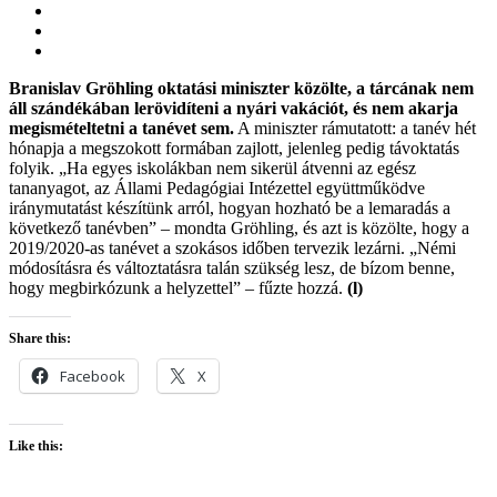
Branislav Gröhling oktatási miniszter közölte, a tárcának nem
áll szándékában lerövidíteni a nyári vakációt, és nem akarja
megismételtetni a tanévet sem.
A miniszter rámutatott: a tanév hét
hónapja a megszokott formában zajlott, jelenleg pedig távoktatás
folyik. „Ha egyes iskolákban nem sikerül átvenni az egész
tananyagot, az Állami Pedagógiai Intézettel együttműködve
iránymutatást készítünk arról, hogyan hozható be a lemaradás a
következő tanévben” – mondta Gröhling, és azt is közölte, hogy a
2019/2020-as tanévet a szokásos időben tervezik lezárni. „Némi
módosításra és változtatásra talán szükség lesz, de bízom benne,
hogy megbirkózunk a helyzettel” – fűzte hozzá.
(l)
Share this:
Facebook
X
Like this: