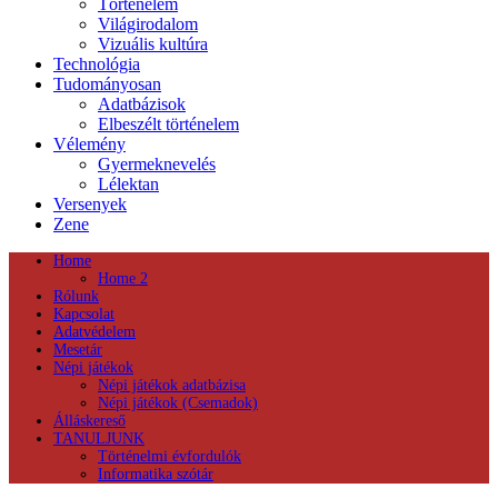
Történelem
Világirodalom
Vizuális kultúra
Technológia
Tudományosan
Adatbázisok
Elbeszélt történelem
Vélemény
Gyermeknevelés
Lélektan
Versenyek
Zene
Home
Home 2
Rólunk
Kapcsolat
Adatvédelem
Mesetár
Népi játékok
Népi játékok adatbázisa
Népi játékok (Csemadok)
Álláskereső
TANULJUNK
Történelmi évfordulók
Informatika szótár