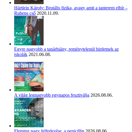
Härtlein Károly: Brutális fizika, avagy amit a tanterem elbír –
Rubens cső
2020.11.09.
Egyre nagyobb a tanárhiány, reménytelenül hirdetnek az
iskolák
2021.06.08.
A világ legnagyobb egynapos fesztiválja
2026.08.06.
Fleming nagy felfedezése, a penicillin
2026.08.06.