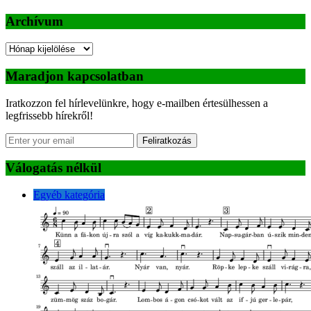
Archívum
Archívum
Maradjon kapcsolatban
Iratkozzon fel hírlevelünkre, hogy e-mailben értesülhessen a
legfrissebb hírekről!
Feliratkozás
Válogatás nélkül
Egyéb kategória