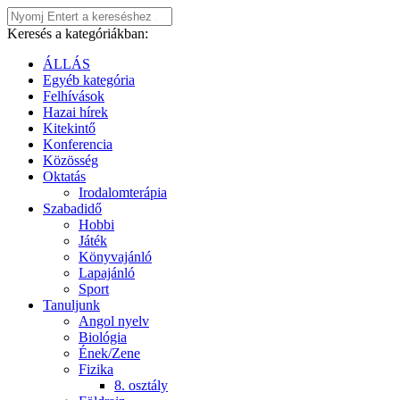
Keresés a kategóriákban:
ÁLLÁS
Egyéb kategória
Felhívások
Hazai hírek
Kitekintő
Konferencia
Közösség
Oktatás
Irodalomterápia
Szabadidő
Hobbi
Játék
Könyvajánló
Lapajánló
Sport
Tanuljunk
Angol nyelv
Biológia
Ének/Zene
Fizika
8. osztály