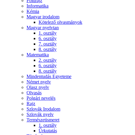
Földrajz
Informatika
Kémia
Magyar irodalom
Kötelező olvasmányok
Magyar nyelvtan
1. osztály
6. osztály
7. osztály
8. osztály
Matematika
2. osztály
6. osztály
8. osztály
Mindentudás Egyeteme
Német nyelv
Olasz nyelv
Olvasás
Polgári nevelés
Rajz
Szlovák Irodalom
Szlovák nyelv
Természetismeret
1. osztály
Űrkutatás