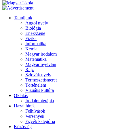
Tanuljunk
Angol nyelv
Biológia
Ének/Zene
Fizika
Informatika
Kémia
Magyar irodalom
Matematika
Magyar nyelvtan
Rajz
Szlovák nyelv
Természetismeret
Történelem
Vizuális kultúra
Oktatás
Irodalomterápia
Hazai hírek
Felhívások
Versenyek
Egyéb kategória
Közösség