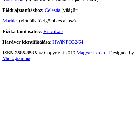
Földrajztanításhoz
:
Celestia
(világűr),
Marble
(virtuális földgömb és atlasz)
Fizika tanításához
:
FisicaLab
Hardver identifikálása
:
HWiNFO32/64
ISSN 2585-853X
© Copyright 2019
Magyar Iskola
· Designed by
Microgramma