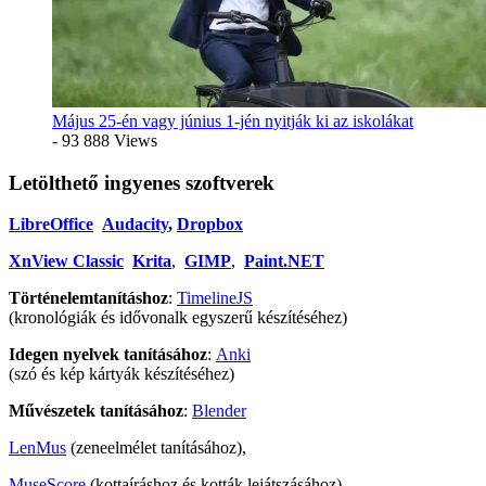
Május 25-én vagy június 1-jén nyitják ki az iskolákat
- 93 888 Views
Letölthető ingyenes szoftverek
LibreOffice
Audacity
,
Dropbox
XnView Classic
Krita
,
GIMP
,
Paint.NET
Történelemtanításhoz
:
TimelineJS
(kronológiák és idővonalk egyszerű készítéséhez)
Idegen nyelvek tanításához
:
Anki
(szó és kép kártyák készítéséhez)
Művészetek tanításához
:
Blender
LenMus
(zeneelmélet tanításához),
MuseScore
(kottaíráshoz és kották lejátszásához)