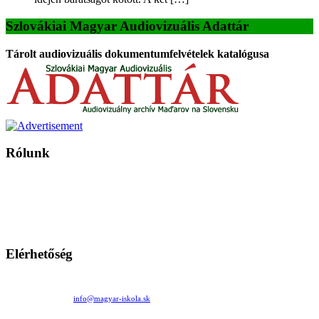
Szlovákiai Magyar Audiovizuális Adattár
Tárolt audiovizuális dokumentumfelvételek katalógusa
Rólunk
A Magyar Iskola a szlovákiai magyar iskolák, tanárok, szülők és
persze a diákok fóruma
Ezen az oldalon esetenként olyan írások jelennek meg, amelyek a hagyományos iskolafelfogástól eltérő
mintákat népszerűsítenek. Ennek következtében előfordulhat, hogy az idetévedő kiskorú felhasználók
látóköre gyorsabban szélesedik, mint azt a szülők esetleg szeretnék.
Elérhetőség
Családi Kör Egyesület/Združenie rod. kruhov
Medzilaborecká 17, 82101 Bratislava
+421 911 732 190 |
info@magyar-iskola.sk