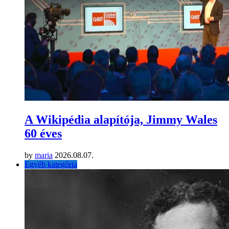
A Wikipédia alapítója, Jimmy Wales
60 éves
by
maria
2026.08.07.
Egyéb kategória