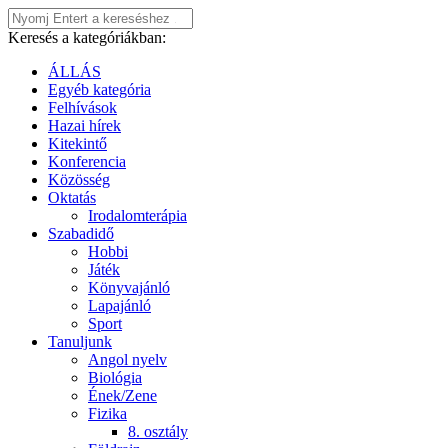
Keresés a kategóriákban:
ÁLLÁS
Egyéb kategória
Felhívások
Hazai hírek
Kitekintő
Konferencia
Közösség
Oktatás
Irodalomterápia
Szabadidő
Hobbi
Játék
Könyvajánló
Lapajánló
Sport
Tanuljunk
Angol nyelv
Biológia
Ének/Zene
Fizika
8. osztály