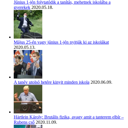
Június 1-jén folytatódik a tanítás, mehetnek iskolába a
gyerekek
2020.05.18.
Május 25-én vagy június 1-jén nyitják ki az iskolákat
2020.05.13.
A tanév utolsó hetére kinyit minden iskola
2020.06.09.
Härtlein Károly: Brutális fizika, avagy amit a tanterem elbír –
Rubens cső
2020.11.09.