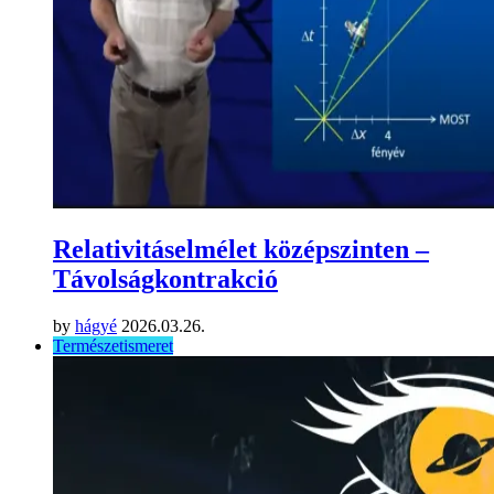
Relativitáselmélet középszinten –
Távolságkontrakció
by
hágyé
2026.03.26.
Természetismeret