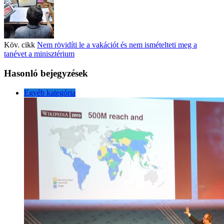
Köv. cikk
Nem rövidíti le a vakációt és nem ismételteti meg a
tanévet a minisztérium
Hasonló bejegyzések
Egyéb kategória