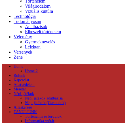
Történelem
Világirodalom
Vizuális kultúra
Technológia
Tudományosan
Adatbázisok
Elbeszélt történelem
Vélemény
Gyermeknevelés
Lélektan
Versenyek
Zene
Home
Home 2
Rólunk
Kapcsolat
Adatvédelem
Mesetár
Népi játékok
Népi játékok adatbázisa
Népi játékok (Csemadok)
Álláskereső
TANULJUNK
Történelmi évfordulók
Informatika szótár