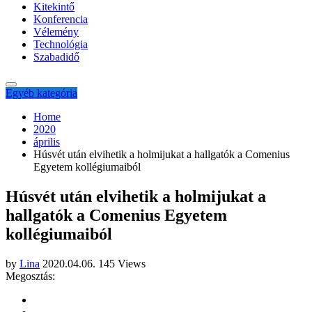
Kitekintő
Konferencia
Vélemény
Technológia
Szabadidő
Egyéb kategória
Home
2020
április
Húsvét után elvihetik a holmijukat a hallgatók a Comenius
Egyetem kollégiumaiból
Húsvét után elvihetik a holmijukat a
hallgatók a Comenius Egyetem
kollégiumaiból
by
Lina
2020.04.06.
145 Views
Megosztás: