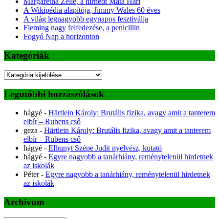
Margaretha Zelle, a hírhedt Mata Hari
A Wikipédia alapítója, Jimmy Wales 60 éves
A világ legnagyobb egynapos fesztiválja
Fleming nagy felfedezése, a penicillin
Fogyó Nap a horizonton
Kategóriák
Kategóriák
Legutóbbi hozzászólások
hágyé
-
Härtlein Károly: Brutális fizika, avagy amit a tanterem
elbír – Rubens cső
geza
-
Härtlein Károly: Brutális fizika, avagy amit a tanterem
elbír – Rubens cső
hágyé
-
Elhunyt Szépe Judit nyelvész, kutató
hágyé
-
Egyre nagyobb a tanárhiány, reménytelenül hirdetnek
az iskolák
Péter
-
Egyre nagyobb a tanárhiány, reménytelenül hirdetnek
az iskolák
Archívum