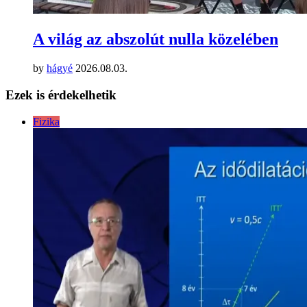
A világ az abszolút nulla közelében
by
hágyé
2026.08.03.
Ezek is érdekelhetik
Fizika