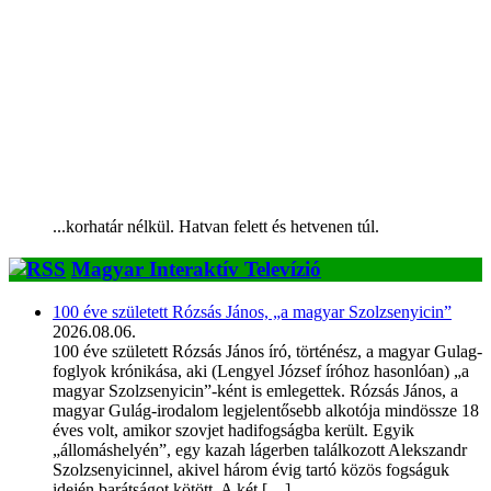
...korhatár nélkül. Hatvan felett és hetvenen túl.
Magyar Interaktív Televízió
100 éve született Rózsás János, „a magyar Szolzsenyicin”
2026.08.06.
100 éve született Rózsás János író, történész, a magyar Gulag-
foglyok krónikása, aki (Lengyel József íróhoz hasonlóan) „a
magyar Szolzsenyicin”-ként is emlegettek. Rózsás János, a
magyar Gulág-irodalom legjelentősebb alkotója mindössze 18
éves volt, amikor szovjet hadifogságba került. Egyik
„állomáshelyén”, egy kazah lágerben találkozott Alekszandr
Szolzsenyicinnel, akivel három évig tartó közös fogságuk
idején barátságot kötött. A két […]