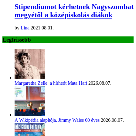
Stipendiumot kérhetnek Nagyszombat
megyétől a középiskolás diákok
by
Lina
2021.08.01.
Legfrissebb
Margaretha Zelle, a hírhedt Mata Hari
2026.08.07.
A Wikipédia alapítója, Jimmy Wales 60 éves
2026.08.07.