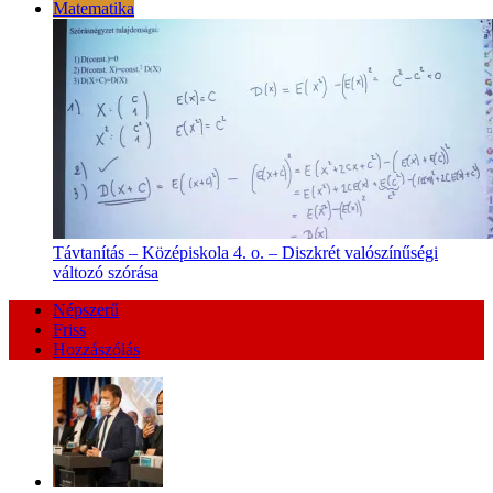
Matematika
Távtanítás – Középiskola 4. o. – Diszkrét valószínűségi
változó szórása
Népszerű
Friss
Hozzászólás