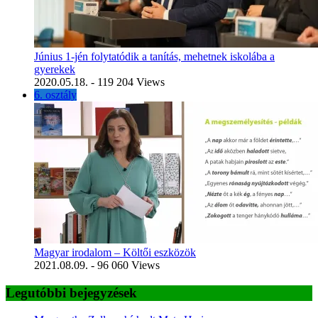
Június 1-jén folytatódik a tanítás, mehetnek iskolába a
gyerekek
2020.05.18.
- 119 204 Views
6. osztály
Magyar irodalom – Költői eszközök
2021.08.09.
- 96 060 Views
Legutóbbi bejegyzések