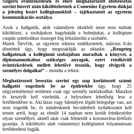
Szigorú óvintézkedések és előre meghatározott időbeosztás
szerint húsvét után kiköltözhetnek a Comenius Egyetem diákjai
a jelenleg lezárt kollégiumokból – tájékoztatott az egyetem
kommunikációs osztálya.
Azok a hallgatók, akik valamilyen okokból most nem tudnak
kiköltözni, a szobájukon hagyhatják a holmijukat, a kollégium
csupán szimbolikus összeget fog felszámolni a szobáért.
Marek Števček, az egyetem rektora emlékeztetett, március 8-án
döntöttek úgy, hogy megszakítják az oktatást.
„Rengeteg
hallgatónak a kollégiumi szobájában maradtak a könyvei, a
diplomamunkához szükséges anyagok, ezért rendkívüli
óvintézkedések mellett lehetővé tesszük, hogy elvigyék a
személyes dolgaikat”
– mondta a rektor.
Meghatározott beosztás szerint egy nap korlátozott számú
hallgatót engednek be az épületekbe
úgy, hogy 25
négyzetméternyi területen csak egy személy tartózkodhat. Maszkot
és kesztyűt kell viselniük, a helyszínen lehetőség lesz a
fertőtlenítésre is. Aki lázas vagy bármilyen légúti betegsége van, azt
nem engedik be, és mindenkinek becsületbeli nyilatkozatot kell
tennie arról, hogy az elmúlt 14 napban nem került érintkezésbe
olyan személlyel, akinél akár csak felmerült a koronavírus-fertőzés
gyanúja. A kiköltözés alatt valamennyi kollégiumot folyamatosan
fertőtleníteni fogják.