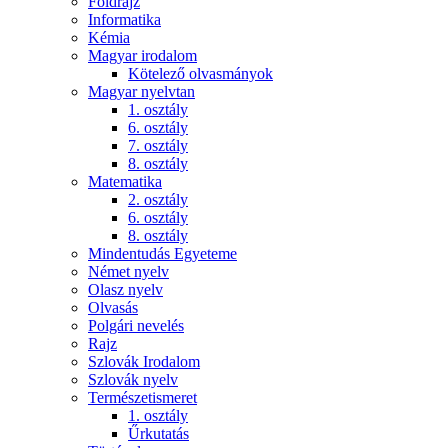
Földrajz
Informatika
Kémia
Magyar irodalom
Kötelező olvasmányok
Magyar nyelvtan
1. osztály
6. osztály
7. osztály
8. osztály
Matematika
2. osztály
6. osztály
8. osztály
Mindentudás Egyeteme
Német nyelv
Olasz nyelv
Olvasás
Polgári nevelés
Rajz
Szlovák Irodalom
Szlovák nyelv
Természetismeret
1. osztály
Űrkutatás