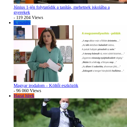
Június 1-jén folytatódik a tanítás, mehetnek iskolába a
gyerekek
- 119 204 Views
6. osztály
Magyar irodalom – Költői eszközök
- 96 060 Views
Hazai hírek