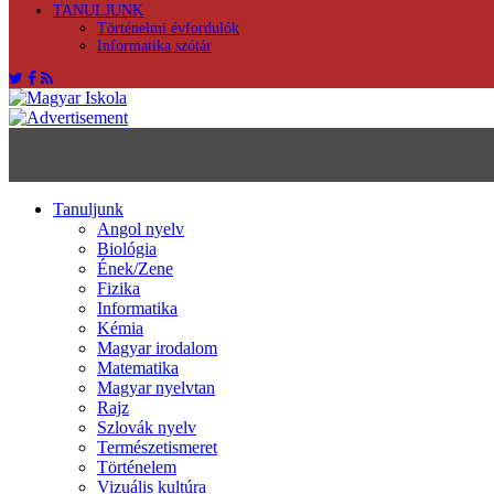
TANULJUNK
Történelmi évfordulók
Informatika szótár
Tanuljunk
Angol nyelv
Biológia
Ének/Zene
Fizika
Informatika
Kémia
Magyar irodalom
Matematika
Magyar nyelvtan
Rajz
Szlovák nyelv
Természetismeret
Történelem
Vizuális kultúra