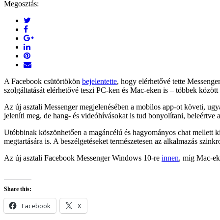
Megosztás:
A Facebook csütörtökön
bejelentette
, hogy elérhetővé tette Messenger
szolgáltatását elérhetővé teszi PC-ken és Mac-eken is – többek között
Az új asztali Messenger megjelenésében a mobilos app-ot követi, ugya
jeleníti meg, de hang- és videóhívásokat is tud bonyolítani, beleértve
Utóbbinak köszönhetően a magáncélú és hagyományos chat mellett kivál
megtartására is. A beszélgetéseket természetesen az alkalmazás szinkro
Az új asztali Facebook Messenger Windows 10-re
innen
, míg Mac-e
Share this:
Facebook
X