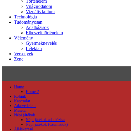
Történelem
Világirodalom
Vizuális kultúra
Technológia
Tudományosan
Adatbázisok
Elbeszélt történelem
Vélemény
Gyermeknevelés
Lélektan
Versenyek
Zene
Home
Home 2
Rólunk
Kapcsolat
Adatvédelem
Mesetár
Népi játékok
Népi játékok adatbázisa
Népi játékok (Csemadok)
Álláskereső