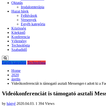
Oktatás
Irodalomterápia
Hazai hírek
Felhívások
Versenyek
Egyéb kategória
Közösség
Kitekintő
Konferencia
Vélemény
Technológia
Szabadidő
Egyéb kategória
Technológia
Home
2020
április
Videókonferenciát is támogató asztali Messenger-t adott ki a F
Videókonferenciát is támogató asztali Mes
by
hágyé
2020.04.03.
1 394 Views