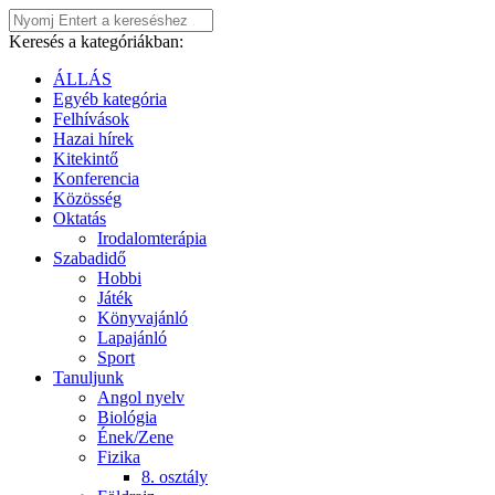
Keresés a kategóriákban:
ÁLLÁS
Egyéb kategória
Felhívások
Hazai hírek
Kitekintő
Konferencia
Közösség
Oktatás
Irodalomterápia
Szabadidő
Hobbi
Játék
Könyvajánló
Lapajánló
Sport
Tanuljunk
Angol nyelv
Biológia
Ének/Zene
Fizika
8. osztály