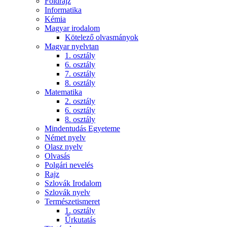
Földrajz
Informatika
Kémia
Magyar irodalom
Kötelező olvasmányok
Magyar nyelvtan
1. osztály
6. osztály
7. osztály
8. osztály
Matematika
2. osztály
6. osztály
8. osztály
Mindentudás Egyeteme
Német nyelv
Olasz nyelv
Olvasás
Polgári nevelés
Rajz
Szlovák Irodalom
Szlovák nyelv
Természetismeret
1. osztály
Űrkutatás