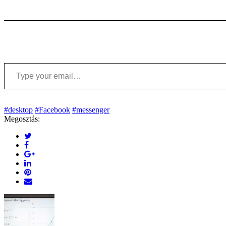
Type your email…
#desktop
#Facebook
#messenger
Megosztás: