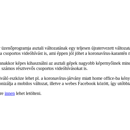
 üzenőprogramja asztali változatának egy teljesen újratervezett változa
 a csoportos videóhívást is, ami éppen jól jöhet a koronavírus-karantén
nakkor képes kihasználni az asztali gépek nagyobb képernyőinek minden 
 a számos résztvevős csoportos videóhívásokat is.
ó eszköze lehet pl. a koronavírus-járvány miatt home office-ba kénysz
nizálja a mobilos változat, illetve a webes Facebook között, így utóbbi
kre
innen
lehet letölteni.