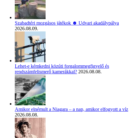
Szabadtéri mozgásos játékok ☻ Udvari akadálypálya
2026.08.09.
Lehet-e kémkedni közúti forgalommegfigyelő és
rendszámfelismerő kamerákkal?
2026.08.08.
Amikor elnémult a Niagara – a nap, amikor elfogyott a víz
2026.08.08.