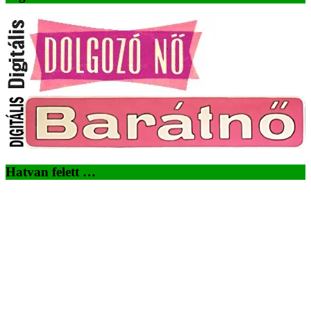
Hatvan felett …