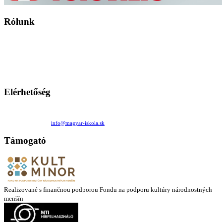
Rólunk
A Magyar Iskola a szlovákiai magyar iskolák, tanárok, szülők és
persze a diákok fóruma
Ezen az oldalon esetenként olyan írások jelennek meg, amelyek a hagyományos iskolafelfogástól eltérő
mintákat népszerűsítenek. Ennek következtében előfordulhat, hogy az idetévedő kiskorú felhasználók
látóköre gyorsabban szélesedik, mint azt a szülők esetleg szeretnék.
Elérhetőség
Családi Kör Egyesület/Združenie rod. kruhov
Medzilaborecká 17, 82101 Bratislava
+421 911 732 190 |
info@magyar-iskola.sk
Támogató
Realizované s finančnou podporou Fondu na podporu kultúry národnostných
menšín