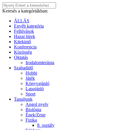
Keresés a kategóriákban:
ÁLLÁS
Egyéb kategória
Felhívások
Hazai hírek
Kitekintő
Konferencia
Közösség
Oktatás
Irodalomterápia
Szabadidő
Hobbi
Játék
Könyvajánló
Lapajánló
Sport
Tanuljunk
Angol nyelv
Biológia
Ének/Zene
Fizika
8. osztály