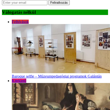
Feliratkozás
Válogatás nélkül
Felhívások
Baroque selfie – Múzeumpedagógiai programok Galántán
Kitekintő