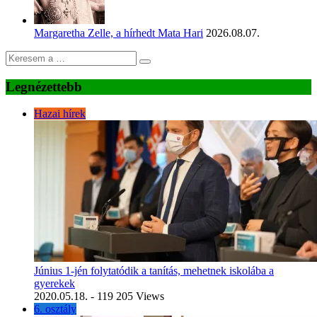
Margaretha Zelle, a hírhedt Mata Hari
2026.08.07.
Legnézettebb
Hazai hírek
Június 1-jén folytatódik a tanítás, mehetnek iskolába a
gyerekek
2020.05.18.
- 119 205 Views
6. osztály