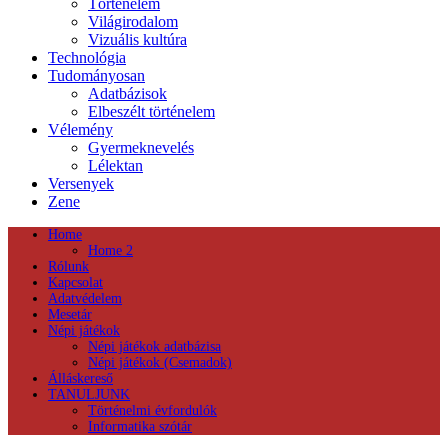
Történelem
Világirodalom
Vizuális kultúra
Technológia
Tudományosan
Adatbázisok
Elbeszélt történelem
Vélemény
Gyermeknevelés
Lélektan
Versenyek
Zene
Home
Home 2
Rólunk
Kapcsolat
Adatvédelem
Mesetár
Népi játékok
Népi játékok adatbázisa
Népi játékok (Csemadok)
Álláskereső
TANULJUNK
Történelmi évfordulók
Informatika szótár