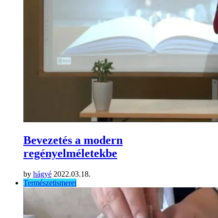
Bevezetés a modern
regényelméletekbe
by
hágyé
2022.03.18.
Természetismeret