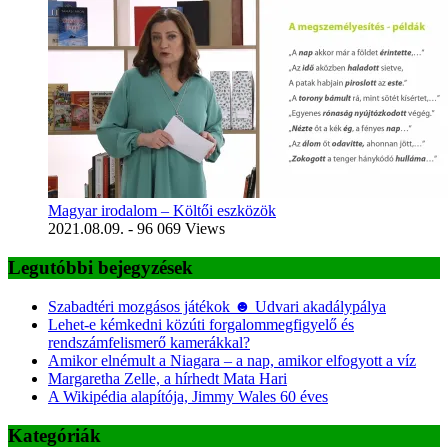
Magyar irodalom – Költői eszközök
2021.08.09.
- 96 069 Views
Legutóbbi bejegyzések
Szabadtéri mozgásos játékok ☻ Udvari akadálypálya
Lehet-e kémkedni közúti forgalommegfigyelő és
rendszámfelismerő kamerákkal?
Amikor elnémult a Niagara – a nap, amikor elfogyott a víz
Margaretha Zelle, a hírhedt Mata Hari
A Wikipédia alapítója, Jimmy Wales 60 éves
Kategóriák