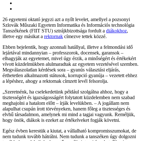
26 egyetemi oktató jegyzi azt a nyílt levelet, amellyel a pozsonyi
Szlovák Műszaki Egyetem Informatika és Információs technológia
Tanszékének (FIIT STU) sztrájkbizottsága fordult a
diákokhoz
,
illetve egy másikat a
rektornak
címezve tettek közzé.
Ebben bejelentik, hogy azonnali hatállyal, illetve a felmondási idő
lejártával mindannyian – professzorok, docensek, garansok –
elhagyják az egyetemet, mivel úgy érzik, a minőségért és értékekért
vívott küzdelmükben alulmaradtak az egyetem vezetésével szemben.
Megválaszolatlan kérdések sora – gyanús választási eljárás,
érthetetlen alkalmazotti státusok, korrupció gyanúja – vezetett ehhez
a lépéshez, ahogy a rektornak címzett levél felsorolja.
„Szeretnénk, ha cselekedetünk például szolgálna ahhoz, hogy a
tisztességért és igazságosságért folytatott küzdelemben nem szabad
meghajolni a hatalom előtt – írják levelükben. – A jogállam nem
alapulhat csupán írott törvényeken, hanem főleg a tisztességes és
elvhű társadalmon, amelynek mi mind a tagjai vagyunk. Reméljük,
hogy önök, diákok is ezeket az értékelveket fogják követni.
Egész évben kerestük a kiutat, a vállalható kompromisszumokat, de
nem tudunk tovább hátrálni. Nem tudunk a tanszéken úgy dolgozni