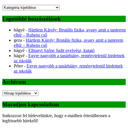
Kategóriák
Legutóbbi hozzászólások
hágyé
-
Härtlein Károly: Brutális fizika, avagy amit a tanterem
elbír – Rubens cső
geza
-
Härtlein Károly: Brutális fizika, avagy amit a tanterem
elbír – Rubens cső
hágyé
-
Elhunyt Szépe Judit nyelvész, kutató
hágyé
-
Egyre nagyobb a tanárhiány, reménytelenül hirdetnek
az iskolák
Péter
-
Egyre nagyobb a tanárhiány, reménytelenül hirdetnek
az iskolák
Archívum
Archívum
Maradjon kapcsolatban
Iratkozzon fel hírlevelünkre, hogy e-mailben értesülhessen a
legfrissebb hírekről!