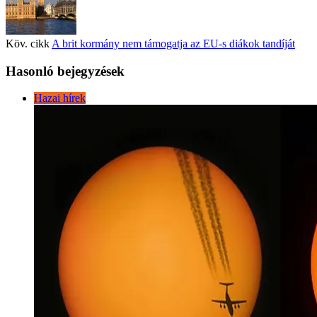
Köv. cikk
A brit kormány nem támogatja az EU-s diákok tandíját
Hasonló bejegyzések
Hazai hírek