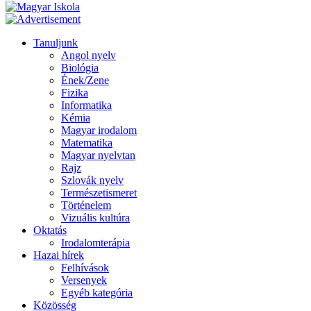
Tanuljunk
Angol nyelv
Biológia
Ének/Zene
Fizika
Informatika
Kémia
Magyar irodalom
Matematika
Magyar nyelvtan
Rajz
Szlovák nyelv
Természetismeret
Történelem
Vizuális kultúra
Oktatás
Irodalomterápia
Hazai hírek
Felhívások
Versenyek
Egyéb kategória
Közösség