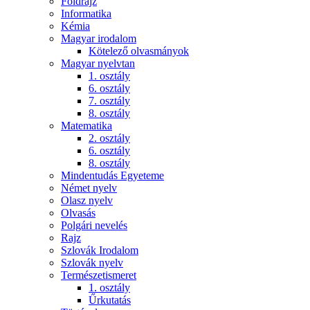
Földrajz
Informatika
Kémia
Magyar irodalom
Kötelező olvasmányok
Magyar nyelvtan
1. osztály
6. osztály
7. osztály
8. osztály
Matematika
2. osztály
6. osztály
8. osztály
Mindentudás Egyeteme
Német nyelv
Olasz nyelv
Olvasás
Polgári nevelés
Rajz
Szlovák Irodalom
Szlovák nyelv
Természetismeret
1. osztály
Űrkutatás