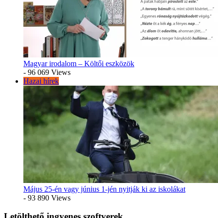
Magyar irodalom – Költői eszközök
- 96 069 Views
Hazai hírek
Május 25-én vagy június 1-jén nyitják ki az iskolákat
- 93 890 Views
Letölthető ingyenes szoftverek