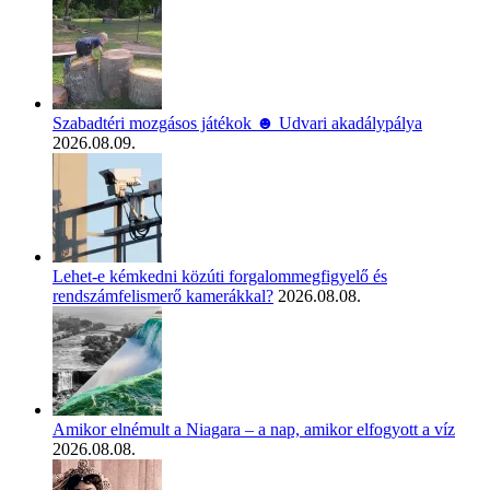
Szabadtéri mozgásos játékok ☻ Udvari akadálypálya
2026.08.09.
Lehet-e kémkedni közúti forgalommegfigyelő és
rendszámfelismerő kamerákkal?
2026.08.08.
Amikor elnémult a Niagara – a nap, amikor elfogyott a víz
2026.08.08.