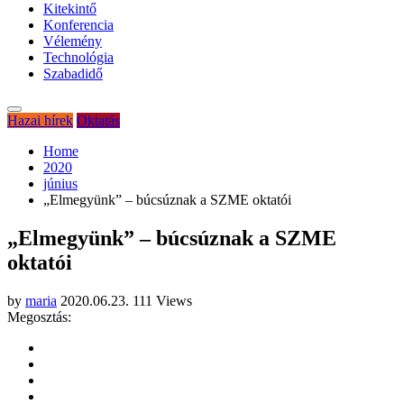
Kitekintő
Konferencia
Vélemény
Technológia
Szabadidő
Hazai hírek
Oktatás
Home
2020
június
„Elmegyünk” – búcsúznak a SZME oktatói
„Elmegyünk” – búcsúznak a SZME
oktatói
by
maria
2020.06.23.
111 Views
Megosztás: