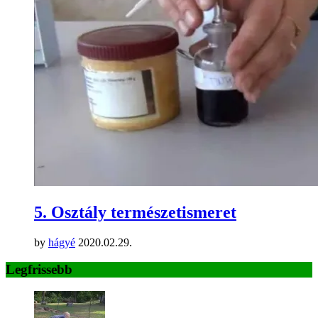
5. Osztály természetismeret
by
hágyé
2020.02.29.
Legfrissebb