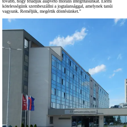
tovább, hogy feladjuk alapvető morális integritásunkat. Elemi
kötelességünk szembeszállni a jogtalansággal, amelynek tanúi
vagyunk. Reméljük, megértik döntésünket.”