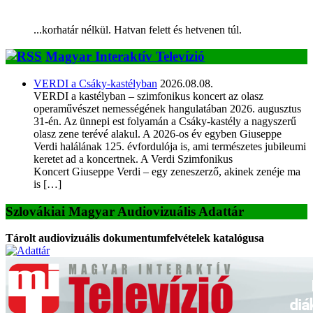
...korhatár nélkül. Hatvan felett és hetvenen túl.
Magyar Interaktív Televízió
VERDI a Csáky-kastélyban
2026.08.08.
VERDI a kastélyban – szimfonikus koncert az olasz
operaművészet nemességének hangulatában 2026. augusztus
31-én. Az ünnepi est folyamán a Csáky-kastély a nagyszerű
olasz zene terévé alakul. A 2026-os év egyben Giuseppe
Verdi halálának 125. évfordulója is, ami természetes jubileumi
keretet ad a koncertnek. A Verdi Szimfonikus
Koncert Giuseppe Verdi – egy zeneszerző, akinek zenéje ma
is […]
Szlovákiai Magyar Audiovizuális Adattár
Tárolt audiovizuális dokumentumfelvételek katalógusa