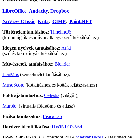
LibreOffice
Audacity
,
Dropbox
XnView Classic
Krita
,
GIMP
,
Paint.NET
Történelemtanításhoz
:
TimelineJS
(kronológiák és idővonalk egyszerű készítéséhez)
Idegen nyelvek tanításához
:
Anki
(szó és kép kártyák készítéséhez)
Művészetek tanításához
:
Blender
LenMus
(zeneelmélet tanításához),
MuseScore
(kottaíráshoz és kották lejátszásához)
Földrajztanításhoz
:
Celestia
(világűr),
Marble
(virtuális földgömb és atlasz)
Fizika tanításához
:
FisicaLab
Hardver identifikálása
:
HWiNFO32/64
ISSN 2585-853X
© Copyright 2019
Magyar Iskola
· Designed by