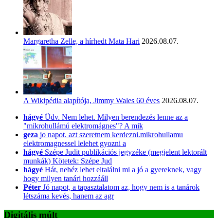
Margaretha Zelle, a hírhedt Mata Hari
2026.08.07.
A Wikipédia alapítója, Jimmy Wales 60 éves
2026.08.07.
hágyé
Üdv. Nem lehet. Milyen berendezés lenne az a
"mikrohullámú elektromágnes"? A mik
geza
jo napot. azt szeretnem kerdezni.mikrohullamu
elektromagnessel lelehet gyozni a
hágyé
Szépe Judit publikációs jegyzéke (megjelent lektorált
munkák) Kötetek: Szépe Jud
hágyé
Hát, nehéz lehet eltalálni mi a jó a gyereknek, vagy
hogy milyen tanári hozzááll
Péter
Jó napot, a tapasztalatom az, hogy nem is a tanárok
létszáma kevés, hanem az agr
Digitális múlt