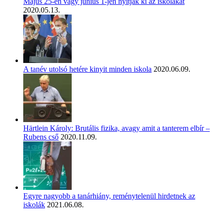
Május 25-én vagy június 1-jén nyitják ki az iskolákat
2020.05.13.
A tanév utolsó hetére kinyit minden iskola
2020.06.09.
Härtlein Károly: Brutális fizika, avagy amit a tanterem elbír –
Rubens cső
2020.11.09.
Egyre nagyobb a tanárhiány, reménytelenül hirdetnek az
iskolák
2021.06.08.