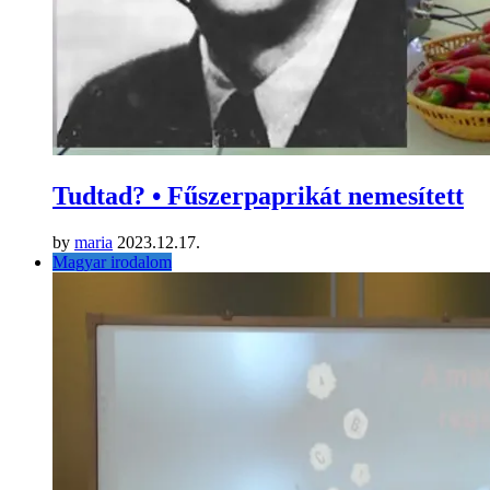
Tudtad? • Fűszerpaprikát nemesített
by
maria
2023.12.17.
Magyar irodalom