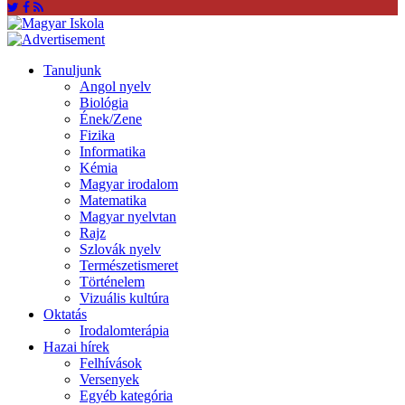
Tanuljunk
Angol nyelv
Biológia
Ének/Zene
Fizika
Informatika
Kémia
Magyar irodalom
Matematika
Magyar nyelvtan
Rajz
Szlovák nyelv
Természetismeret
Történelem
Vizuális kultúra
Oktatás
Irodalomterápia
Hazai hírek
Felhívások
Versenyek
Egyéb kategória