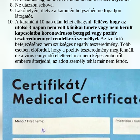
Ne utazzon sehova.
Lakóhelyén, illetve a karantén helyszínén ne fogadjon
látogatót.
A karantént 10 nap után lehet elhagyni,
feltéve, hogy az
utolsó 3 napon nem volt klinikai tünete vagy nem került
kapcsolatba koronavírusos beteggel vagy pozitív
teszteredménnyel rendelkező személlyel.
Az izoláció
befejezéséhez nem szükséges negatív teszteredmény. Több
esetben előfordul, hogy a pozitív teszteredmény még fennáll,
de a vírus ennyi idő elteltével már nem képes emberről
emberre átterjedni, az adott személy tehát már nem fertőz.