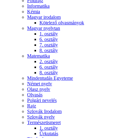
Földrajz
Informatika
Kémia
Magyar irodalom
Kötelező olvasmányok
Magyar nyelvtan
1. osztály
6. osztály
7. osztály
8. osztály
Matematika
2. osztály
6. osztály
8. osztály
Mindentudás Egyeteme
Német nyelv
Olasz nyelv
Olvasás
Polgári nevelés
Rajz
Szlovák Irodalom
Szlovák nyelv
Természetismeret
1. osztály
Űrkutatás