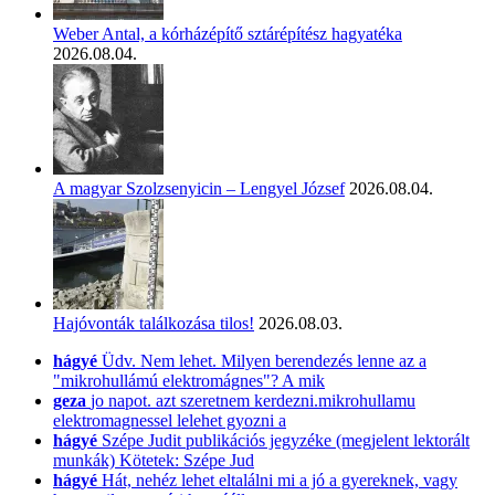
Weber Antal, a kórházépítő sztárépítész hagyatéka
2026.08.04.
A magyar Szolzsenyicin – Lengyel József
2026.08.04.
Hajóvonták találkozása tilos!
2026.08.03.
hágyé
Üdv. Nem lehet. Milyen berendezés lenne az a
"mikrohullámú elektromágnes"? A mik
geza
jo napot. azt szeretnem kerdezni.mikrohullamu
elektromagnessel lelehet gyozni a
hágyé
Szépe Judit publikációs jegyzéke (megjelent lektorált
munkák) Kötetek: Szépe Jud
hágyé
Hát, nehéz lehet eltalálni mi a jó a gyereknek, vagy