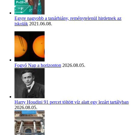
Egyre nagyobb a tanárhiány, reménytelenül hirdetnek az
iskolák
2021.06.08.
Fogyó Nap a horizonton
2026.08.05.
Harry Houdini 91 percet töltött víz alatt egy lezárt tartályban
2026.08.05.