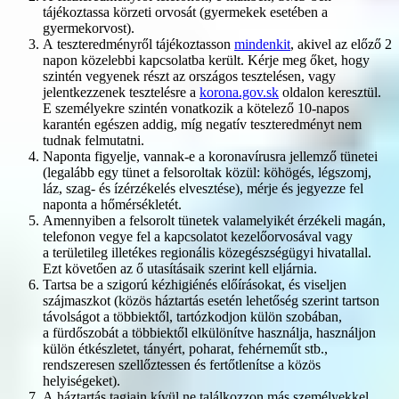
tájékoztassa körzeti orvosát (gyermekek esetében a
gyermekorvost).
A teszteredményről tájékoztasson
mindenkit
, akivel az előző 2
napon közelebbi kapcsolatba került. Kérje meg őket, hogy
szintén vegyenek részt az országos tesztelésen, vagy
jelentkezzenek tesztelésre a
korona.gov.sk
oldalon keresztül.
E személyekre szintén vonatkozik a kötelező 10-napos
karantén egészen addig, míg negatív teszteredményt nem
tudnak felmutatni.
Naponta figyelje, vannak-e a koronavírusra jellemző tünetei
(legalább egy tünet a felsoroltak közül: köhögés, légszomj,
láz, szag- és ízérzékelés elvesztése), mérje és jegyezze fel
naponta a hőmérsékletét.
Amennyiben a felsorolt tünetek valamelyikét érzékeli magán,
telefonon vegye fel a kapcsolatot kezelőorvosával vagy
a területileg illetékes regionális közegészségügyi hivatallal.
Ezt követően az ő utasításaik szerint kell eljárnia.
Tartsa be a szigorú kézhigiénés előírásokat, és viseljen
szájmaszkot (közös háztartás esetén lehetőség szerint tartson
távolságot a többiektől, tartózkodjon külön szobában,
a fürdőszobát a többiektől elkülönítve használja, használjon
külön étkészletet, tányért, poharat, fehérneműt stb.,
rendszeresen szellőztessen és fertőtlenítse a közös
helyiségeket).
A háztartás tagjain kívül ne találkozzon más személyekkel.