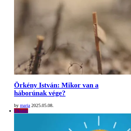
Örkény István: Mikor van a
háborúnak vége?
by
maria
2025.05.08.
Oktatás