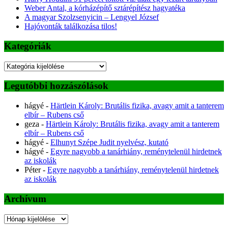
Weber Antal, a kórházépítő sztárépítész hagyatéka
A magyar Szolzsenyicin – Lengyel József
Hajóvonták találkozása tilos!
Kategóriák
Kategóriák
Legutóbbi hozzászólások
hágyé
-
Härtlein Károly: Brutális fizika, avagy amit a tanterem
elbír – Rubens cső
geza
-
Härtlein Károly: Brutális fizika, avagy amit a tanterem
elbír – Rubens cső
hágyé
-
Elhunyt Szépe Judit nyelvész, kutató
hágyé
-
Egyre nagyobb a tanárhiány, reménytelenül hirdetnek
az iskolák
Péter
-
Egyre nagyobb a tanárhiány, reménytelenül hirdetnek
az iskolák
Archívum
Archívum