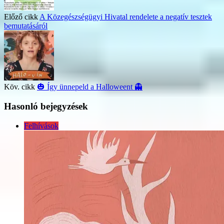
Előző cikk
A Közegészségügyi Hivatal rendelete a negatív tesztek
bemutatásáról
Köv. cikk
🎃 Így ünnepeld a Halloweent 👻
Hasonló bejegyzések
Felhívások