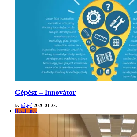
Gépész – Innovátor
by
hágyé
2020.01.28.
Hazai hírek