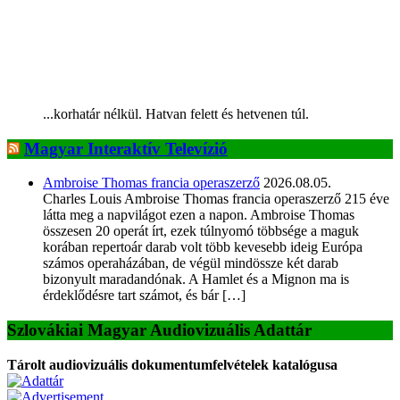
...korhatár nélkül. Hatvan felett és hetvenen túl.
Magyar Interaktív Televízió
Ambroise Thomas francia operaszerző
2026.08.05.
Charles Louis Ambroise Thomas francia operaszerző 215 éve
látta meg a napvilágot ezen a napon. Ambroise Thomas
összesen 20 operát írt, ezek túlnyomó többsége a maguk
korában repertoár darab volt több kevesebb ideig Európa
számos operaházában, de végül mindössze két darab
bizonyult maradandónak. A Hamlet és a Mignon ma is
érdeklődésre tart számot, és bár […]
Szlovákiai Magyar Audiovizuális Adattár
Tárolt audiovizuális dokumentumfelvételek katalógusa