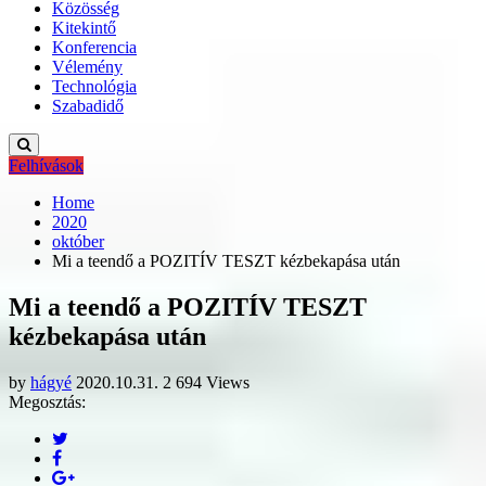
Közösség
Kitekintő
Konferencia
Vélemény
Technológia
Szabadidő
Felhívások
Home
2020
október
Mi a teendő a POZITÍV TESZT kézbekapása után
Mi a teendő a POZITÍV TESZT
kézbekapása után
by
hágyé
2020.10.31.
2 694 Views
Megosztás: