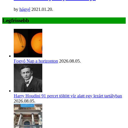
by
hágyé
2021.01.20.
Legfrissebb
Fogyó Nap a horizonton
2026.08.05.
Harry Houdini 91 percet töltött víz alatt egy lezárt tartályban
2026.08.05.