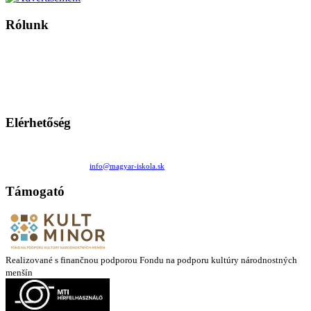
Rólunk
A Magyar Iskola a szlovákiai magyar iskolák, tanárok, szülők és
persze a diákok fóruma
Ezen az oldalon esetenként olyan írások jelennek meg, amelyek a hagyományos iskolafelfogástól eltérő
mintákat népszerűsítenek. Ennek következtében előfordulhat, hogy az idetévedő kiskorú felhasználók
látóköre gyorsabban szélesedik, mint azt a szülők esetleg szeretnék.
Elérhetőség
Családi Kör Egyesület/Združenie rod. kruhov
Medzilaborecká 17, 82101 Bratislava
+421 911 732 190 |
info@magyar-iskola.sk
Támogató
Realizované s finančnou podporou Fondu na podporu kultúry národnostných
menšín