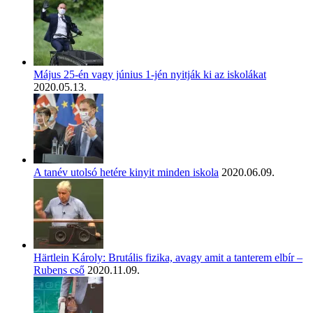
Május 25-én vagy június 1-jén nyitják ki az iskolákat
2020.05.13.
A tanév utolsó hetére kinyit minden iskola
2020.06.09.
Härtlein Károly: Brutális fizika, avagy amit a tanterem elbír –
Rubens cső
2020.11.09.