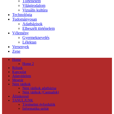
Történelem
Világirodalom
Vizuális kultúra
Technológia
Tudományosan
Adatbázisok
Elbeszélt történelem
Vélemény
Gyermeknevelés
Lélektan
Versenyek
Zene
Home
Home 2
Rólunk
Kapcsolat
Adatvédelem
Mesetár
Népi játékok
Népi játékok adatbázisa
Népi játékok (Csemadok)
Álláskereső
TANULJUNK
Történelmi évfordulók
Informatika szótár