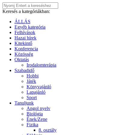
Keresés a kategóriákban:
ÁLLÁS
Egyéb kategória
Felhívások
Hazai hírek
Kitekintő
Konferencia
Közösség
Oktatás
Irodalomterápia
Szabadidő
Hobbi
Játék
Könyvajánló
Lapajánló
Sport
Tanuljunk
Angol nyelv
Biológia
Ének/Zene
Fizika
8. osztály