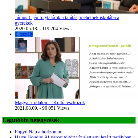
Június 1-jén folytatódik a tanítás, mehetnek iskolába a
gyerekek
2020.05.18.
- 119 204 Views
6. osztály
Magyar irodalom – Költői eszközök
2021.08.09.
- 96 051 Views
Legutóbbi bejegyzések
Fogyó Nap a horizonton
Harry Houdini 91 percet töltött víz alatt egy lezárt tartályban