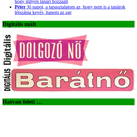
hogy milyen tanári hozzááll
Péter
Jó napot, a tapasztalatom az, hogy nem is a tanárok
létszáma kevés, hanem az agr
Digitális múlt
Hatvan felett …