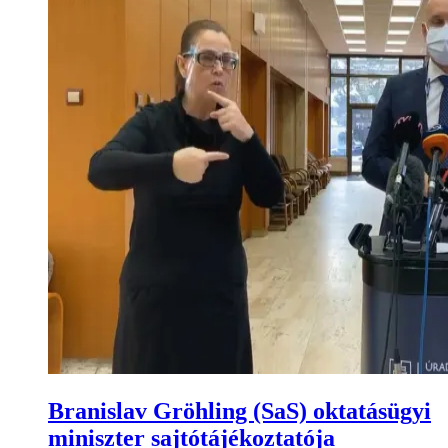
Branislav Gröhling (SaS) oktatásügyi
miniszter sajtótájékoztatója