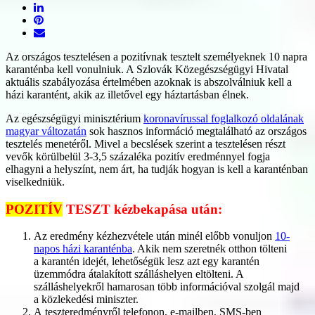
Az országos tesztelésen a pozitívnak tesztelt személyeknek 10 napra
karanténba kell vonulniuk. A Szlovák Közegészségügyi Hivatal
aktuális szabályozása értelmében azoknak is abszolválniuk kell a
házi karantént, akik az illetővel egy háztartásban élnek.
Az egészségügyi minisztérium
koronavírussal foglalkozó oldalának
magyar változatán
sok hasznos információ megtalálható az országos
tesztelés menetéről. Mivel a becslések szerint a tesztelésen részt
vevők körülbelül 3-3,5 százaléka pozitív eredménnyel fogja
elhagyni a helyszínt, nem árt, ha tudják hogyan is kell a karanténban
viselkedniük.
POZITÍV
TESZT kézbekapása után:
Az eredmény kézhezvétele után minél előbb vonuljon
10-
napos házi karanténba
. Akik nem szeretnék otthon tölteni
a karantén idejét, lehetőségük lesz azt egy karantén
üzemmódra átalakított szálláshelyen eltölteni. A
szálláshelyekről hamarosan több információval szolgál majd
a közlekedési miniszter.
A teszteredményről telefonon, e-mailben, SMS-ben