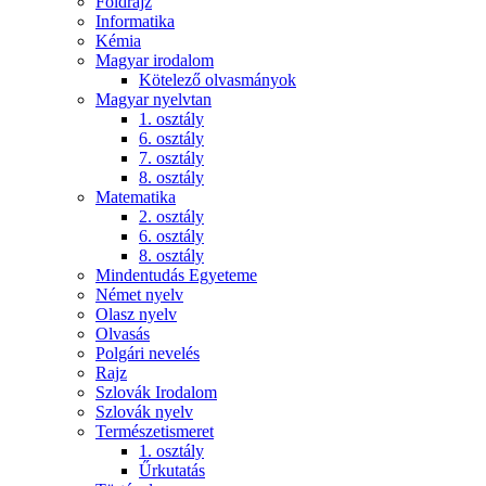
Földrajz
Informatika
Kémia
Magyar irodalom
Kötelező olvasmányok
Magyar nyelvtan
1. osztály
6. osztály
7. osztály
8. osztály
Matematika
2. osztály
6. osztály
8. osztály
Mindentudás Egyeteme
Német nyelv
Olasz nyelv
Olvasás
Polgári nevelés
Rajz
Szlovák Irodalom
Szlovák nyelv
Természetismeret
1. osztály
Űrkutatás