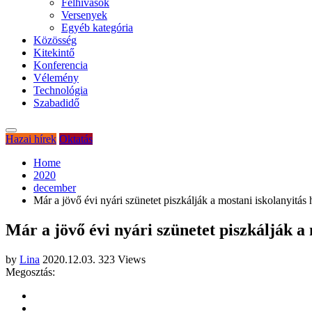
Felhívások
Versenyek
Egyéb kategória
Közösség
Kitekintő
Konferencia
Vélemény
Technológia
Szabadidő
Hazai hírek
Oktatás
Home
2020
december
Már a jövő évi nyári szünetet piszkálják a mostani iskolanyitás 
Már a jövő évi nyári szünetet piszkálják a 
by
Lina
2020.12.03.
323 Views
Megosztás: