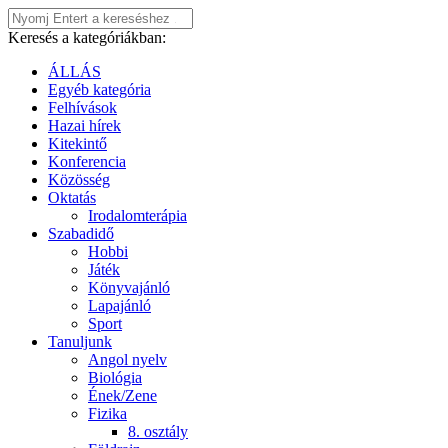
Keresés a kategóriákban:
ÁLLÁS
Egyéb kategória
Felhívások
Hazai hírek
Kitekintő
Konferencia
Közösség
Oktatás
Irodalomterápia
Szabadidő
Hobbi
Játék
Könyvajánló
Lapajánló
Sport
Tanuljunk
Angol nyelv
Biológia
Ének/Zene
Fizika
8. osztály