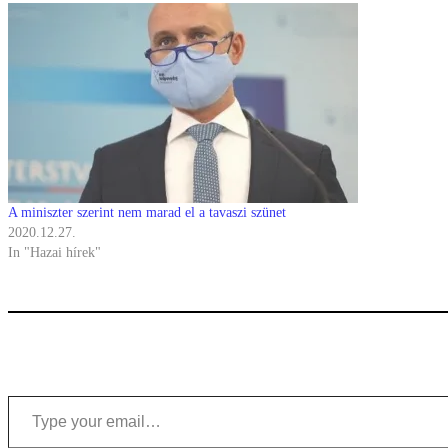
A miniszter szerint nem marad el a tavaszi szünet
2020.12.27.
In "Hazai hírek"
Type your email…