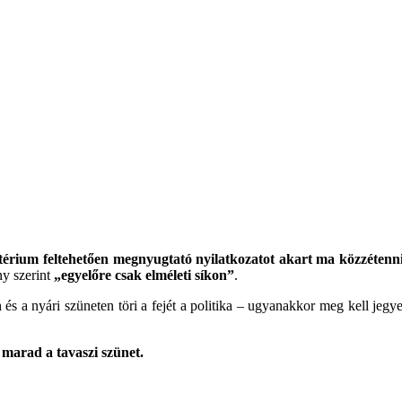
térium feltehetően megnyugtató nyilatkozatot akart ma közzétenni
y szerint
„egyelőre csak elméleti síkon”
.
n
és a nyári szüneten töri a fejét a politika – ugyanakkor meg kell jegy
 marad a tavaszi szünet.