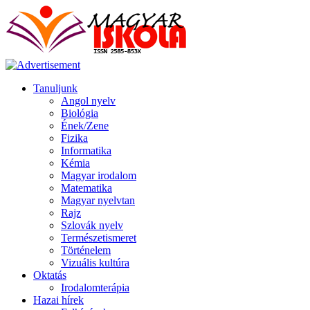
Tanuljunk
Angol nyelv
Biológia
Ének/Zene
Fizika
Informatika
Kémia
Magyar irodalom
Matematika
Magyar nyelvtan
Rajz
Szlovák nyelv
Természetismeret
Történelem
Vizuális kultúra
Oktatás
Irodalomterápia
Hazai hírek