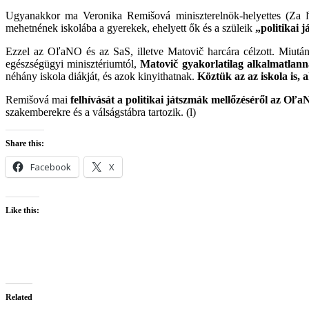
Ugyanakkor ma Veronika Remišová miniszterelnök-helyettes (Za ľud
mehetnének iskolába a gyerekek, ehelyett ők és a szüleik
„politikai 
Ezzel az OľaNO és az SaS, illetve Matovič harcára célzott. Miután 
egészségügyi minisztériumtól,
Matovič gyakorlatilag alkalmatlanna
néhány iskola diákját, és azok kinyithatnak.
Köztük az az iskola is,
Remišová mai
felhívását a politikai játszmák mellőzéséről az OľaN
szakemberekre és a válságstábra tartozik. (l)
Share this:
Facebook
X
Like this:
Related