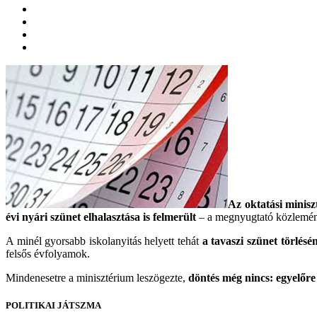
Az oktatási minisz
évi nyári szünet elhalasztása is felmerült
– a megnyugtató közlemén
A minél gyorsabb iskolanyitás helyett tehát
a tavaszi szünet törlésé
felsős évfolyamok.
Mindenesetre a minisztérium leszögezte,
döntés még nincs: egyelőre
POLITIKAI JÁTSZMA