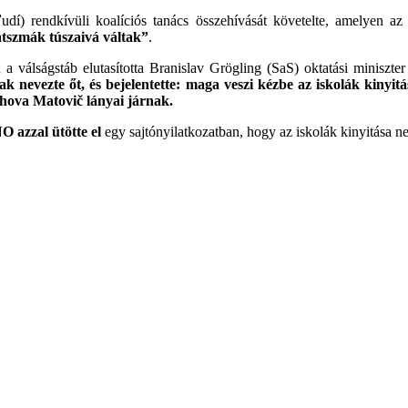
í) rendkívüli koalíciós tanács összehívását követelte, amelyen az 
játszmák túszaivá váltak”
.
a válságstáb elutasította Branislav Grögling (SaS) oktatási miniszte
k nevezte őt, és bejelentette: maga veszi kézbe az iskolák kinyit
 ahova Matovič lányai járnak.
O azzal ütötte el
egy sajtónyilatkozatban, hogy az iskolák kinyitása n