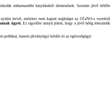
iskolák mihamarabbi kinyitásáról döntenének. Szerinte jövő hétfőn
r nyitási tervét, melyhez nem kapott segítséget az OľaNO-s vezetésű
ásának ügyét.
Ez egyelőre annyit jelent, hogy a jövő hétig letesztelik
em politikai, hanem járványügyi kérdés és az egészségügyi