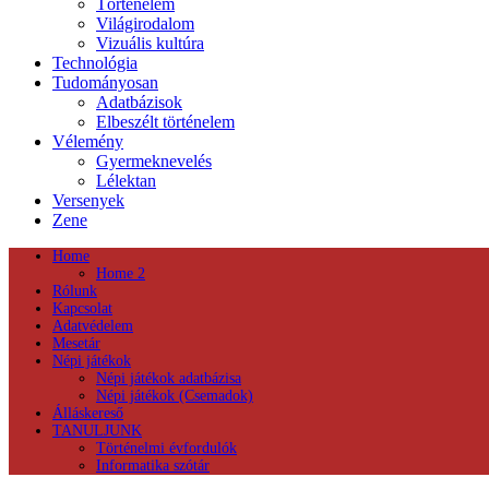
Történelem
Világirodalom
Vizuális kultúra
Technológia
Tudományosan
Adatbázisok
Elbeszélt történelem
Vélemény
Gyermeknevelés
Lélektan
Versenyek
Zene
Home
Home 2
Rólunk
Kapcsolat
Adatvédelem
Mesetár
Népi játékok
Népi játékok adatbázisa
Népi játékok (Csemadok)
Álláskereső
TANULJUNK
Történelmi évfordulók
Informatika szótár