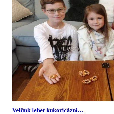
Velünk lehet kukoricázni…