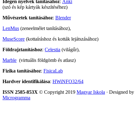
Idegen nyelvek tanításához
:
Anki
(szó és kép kártyák készítéséhez)
Művészetek tanításához
:
Blender
LenMus
(zeneelmélet tanításához),
MuseScore
(kottaíráshoz és kották lejátszásához)
Földrajztanításhoz
:
Celestia
(világűr),
Marble
(virtuális földgömb és atlasz)
Fizika tanításához
:
FisicaLab
Hardver identifikálása
:
HWiNFO32/64
ISSN 2585-853X
© Copyright 2019
Magyar Iskola
· Designed by
Microgramma