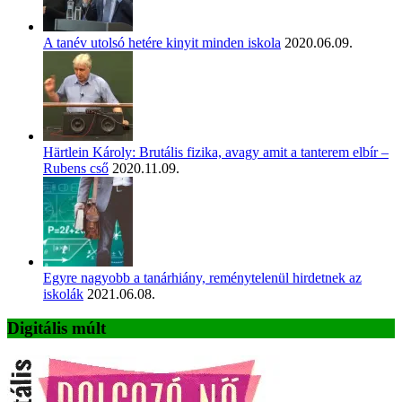
A tanév utolsó hetére kinyit minden iskola
2020.06.09.
Härtlein Károly: Brutális fizika, avagy amit a tanterem elbír –
Rubens cső
2020.11.09.
Egyre nagyobb a tanárhiány, reménytelenül hirdetnek az
iskolák
2021.06.08.
Digitális múlt