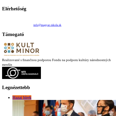
Elérhetőség
Családi Kör Egyesület/Združenie rod. kruhov
Medzilaborecká 17, 82101 Bratislava
+421 911 732 190 |
info@magyar-iskola.sk
Támogató
Realizované s finančnou podporou Fondu na podporu kultúry národnostných
menšín
Legnézettebb
Hazai hírek