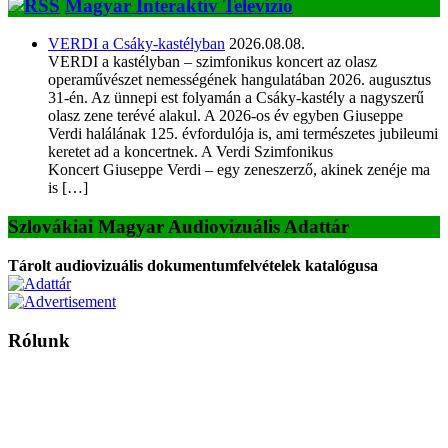
Magyar Interaktív Televízió
VERDI a Csáky-kastélyban
2026.08.08.
VERDI a kastélyban – szimfonikus koncert az olasz
operaművészet nemességének hangulatában 2026. augusztus
31-én. Az ünnepi est folyamán a Csáky-kastély a nagyszerű
olasz zene terévé alakul. A 2026-os év egyben Giuseppe
Verdi halálának 125. évfordulója is, ami természetes jubileumi
keretet ad a koncertnek. A Verdi Szimfonikus
Koncert Giuseppe Verdi – egy zeneszerző, akinek zenéje ma
is […]
Szlovákiai Magyar Audiovizuális Adattár
Tárolt audiovizuális dokumentumfelvételek katalógusa
Rólunk
A Magyar Iskola a szlovákiai magyar iskolák, tanárok, szülők és
persze a diákok fóruma
Ezen az oldalon esetenként olyan írások jelennek meg, amelyek a hagyományos iskolafelfogástól eltérő
mintákat népszerűsítenek. Ennek következtében előfordulhat, hogy az idetévedő kiskorú felhasználók
látóköre gyorsabban szélesedik, mint azt a szülők esetleg szeretnék.