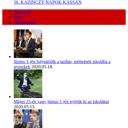
56. KAZINCZY NAPOK KASSÁN
Népszerű
Friss
Hozzászólás
Június 1-jén folytatódik a tanítás, mehetnek iskolába a
gyerekek
2020.05.18.
Május 25-én vagy június 1-jén nyitják ki az iskolákat
2020.05.13.