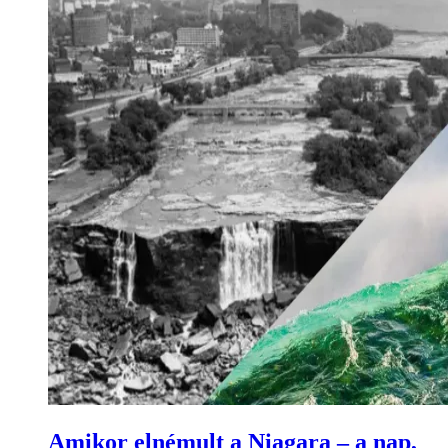
Amikor elnémult a Niagara – a nap,