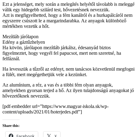
Ezt a jelenséget, mely során a melegítés helyétől távolabb is meleggé
válik egy hidegebb szilárd test, hővezetésnek nevezzük.
Azt is megfigyelhetted, hogy a fém kanálról és a hurkapálcáról nem
egyszerre csúszott le a margarindarabka. Az anyagok különböző
mértékben vezetik a hőt.
Mezítláb járólapon
Edény a gáztűzhelyen
Ha kövön, járólapon mezítláb járkálsz, édesanyád biztos
figyelmeztet, hogy vegyél fel papucsot, mert nem szeretné, ha
felfáznál.
Ha levesszük a tűzről az edényt, nem tanácsos közvetlenül megfogni
a fülét, mert megégethetjük vele a kezünket.
Az alumínium, a réz, a vas és a többi fém olyan anyagok,
amelyekben gyorsan terjed a hő. Az ilyen tulajdonságú anyagokat jó
hővezetőknek nevezzük.
[pdf-embedder url=”https://www.magyar-iskola.sk/wp-
content/uploads/2021/01/hoterjedes.pdf”]
Share this:
Facebook
X