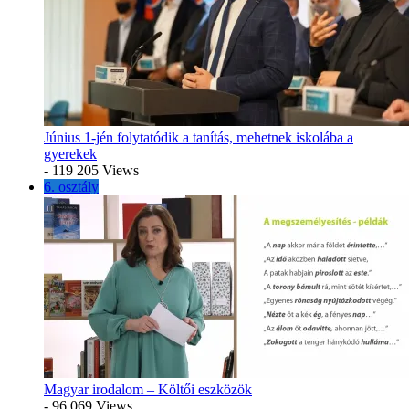
Június 1-jén folytatódik a tanítás, mehetnek iskolába a
gyerekek
- 119 205 Views
6. osztály
Magyar irodalom – Költői eszközök
- 96 069 Views