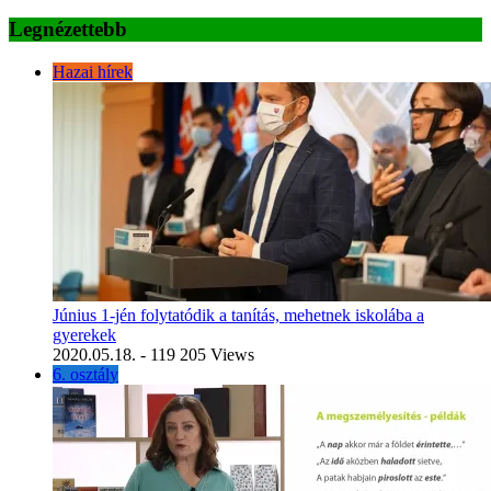
Legnézettebb
Hazai hírek
Június 1-jén folytatódik a tanítás, mehetnek iskolába a
gyerekek
2020.05.18.
- 119 205 Views
6. osztály