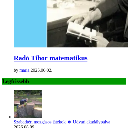
Radó Tibor matematikus
by
maria
2025.06.02.
Legfrissebb
Szabadtéri mozgásos játékok ☻ Udvari akadálypálya
2026.08.09.