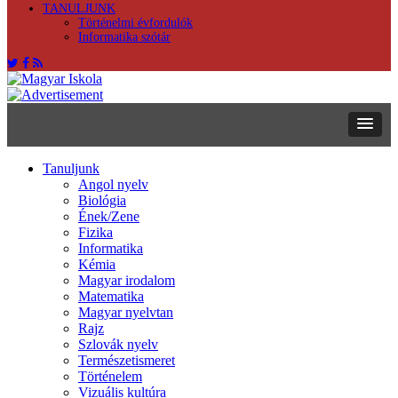
TANULJUNK
Történelmi évfordulók
Informatika szótár
Tanuljunk
Angol nyelv
Biológia
Ének/Zene
Fizika
Informatika
Kémia
Magyar irodalom
Matematika
Magyar nyelvtan
Rajz
Szlovák nyelv
Természetismeret
Történelem
Vizuális kultúra