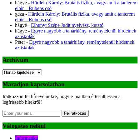
hágyé
-
Härtlein Károly: Brutális fizika, avagy amit a tanterem
elbír – Rubens cső
geza
-
Härtlein Károly: Brutális fizika, avagy amit a tanterem
elbír – Rubens cső
hágyé
-
Elhunyt Szépe Judit nyelvész, kutató
hágyé
-
Egyre nagyobb a tanárhiány, reménytelenül hirdetnek
az iskolák
Péter
-
Egyre nagyobb a tanárhiány, reménytelenül hirdetnek
az iskolák
Archívum
Archívum
Maradjon kapcsolatban
Iratkozzon fel hírlevelünkre, hogy e-mailben értesülhessen a
legfrissebb hírekről!
Feliratkozás
Válogatás nélkül
Informatika