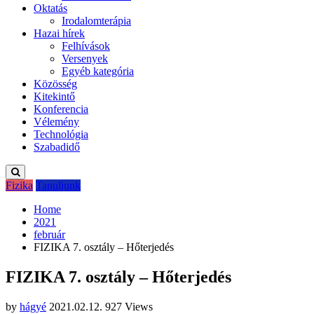
Oktatás
Irodalomterápia
Hazai hírek
Felhívások
Versenyek
Egyéb kategória
Közösség
Kitekintő
Konferencia
Vélemény
Technológia
Szabadidő
Fizika
Tanuljunk
Home
2021
február
FIZIKA 7. osztály – Hőterjedés
FIZIKA 7. osztály – Hőterjedés
by
hágyé
2021.02.12.
927 Views