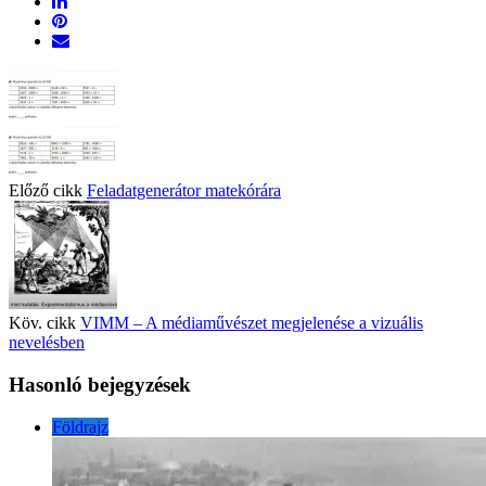
Előző cikk
Feladatgenerátor matekórára
Köv. cikk
VIMM – A médiaművészet megjelenése a vizuális
nevelésben
Hasonló bejegyzések
Földrajz