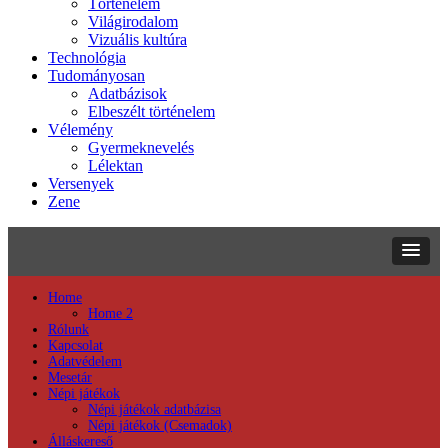
Történelem
Világirodalom
Vizuális kultúra
Technológia
Tudományosan
Adatbázisok
Elbeszélt történelem
Vélemény
Gyermeknevelés
Lélektan
Versenyek
Zene
Home
Home 2
Rólunk
Kapcsolat
Adatvédelem
Mesetár
Népi játékok
Népi játékok adatbázisa
Népi játékok (Csemadok)
Álláskereső