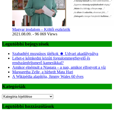
Magyar irodalom – Költői eszközök
2021.08.09.
- 96 069 Views
Legutóbbi bejegyzések
Szabadtéri mozgásos játékok ☻ Udvari akadálypálya
Lehet-e kémkedni közúti forgalommegfigyelő és
rendszámfelismerő kamerákkal?
Amikor elnémult a Niagara – a nap, amikor elfogyott a víz
Margaretha Zelle, a hírhedt Mata Hari
A Wikipédia alapítója, Jimmy Wales 60 éves
Kategóriák
Kategóriák
Legutóbbi hozzászólások