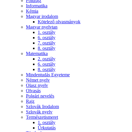
Földrajz
Informatika
Kémia
Magyar irodalom
Kötelező olvasmányok
Magyar nyelvtan
1. osztály
6. osztály
7. osztály
8. osztály
Matematika
2. osztály
6. osztály
8. osztály
Mindentudás Egyeteme
Német nyelv
Olasz nyelv
Olvasás
Polgári nevelés
Rajz
Szlovák Irodalom
Szlovák nyelv
Természetismeret
1. osztály
Űrkutatás