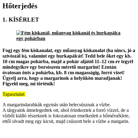
Hőterjedés
1. KÍSÉRLET
Fogj egy fém kiskanalat, egy műanyag kiskanalat (ha nincs, jó a
szívószál is), valamint egy hurkapálcát! Tedd bele őket egy kb.
10 cm magas pohárba, majd a pohár aljától 11–12 cm-re tegyél
mindegyikre egy borsószem méretű margarint! Ezután
óvatosan önts a pohárba, kb. 8 cm magasságig, forró vizet!
Ügyelj arra, hogy a margarinok a helyükön maradjanak!
Figyeld meg, mi történik!
Tapasztalat:
A margarindarabkák egymás után belecsúsznak a vízbe.
A tárgyaink átmelegedtek ott, ahol érintkeztek a forró vízzel, de a
vízből kiálló részeknek is fokozatosan emelkedett a
hőmérséklet
e,
ettől olvadt meg egy kicsit, majd csúszott bele a vízbe a margarin.