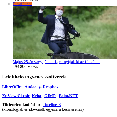
Hazai hírek
Május 25-én vagy június 1-jén nyitják ki az iskolákat
- 93 890 Views
Letölthető ingyenes szoftverek
LibreOffice
Audacity
,
Dropbox
XnView Classic
Krita
,
GIMP
,
Paint.NET
Történelemtanításhoz
:
TimelineJS
(kronológiák és idővonalk egyszerű készítéséhez)