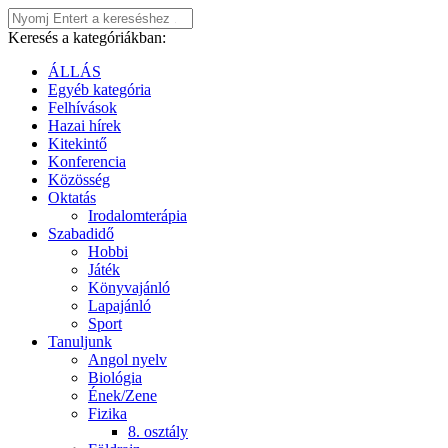
Keresés a kategóriákban:
ÁLLÁS
Egyéb kategória
Felhívások
Hazai hírek
Kitekintő
Konferencia
Közösség
Oktatás
Irodalomterápia
Szabadidő
Hobbi
Játék
Könyvajánló
Lapajánló
Sport
Tanuljunk
Angol nyelv
Biológia
Ének/Zene
Fizika
8. osztály