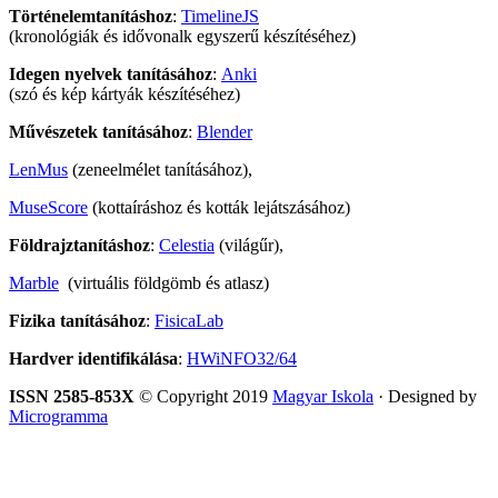
Történelemtanításhoz
:
TimelineJS
(kronológiák és idővonalk egyszerű készítéséhez)
Idegen nyelvek tanításához
:
Anki
(szó és kép kártyák készítéséhez)
Művészetek tanításához
:
Blender
LenMus
(zeneelmélet tanításához),
MuseScore
(kottaíráshoz és kották lejátszásához)
Földrajztanításhoz
:
Celestia
(világűr),
Marble
(virtuális földgömb és atlasz)
Fizika tanításához
:
FisicaLab
Hardver identifikálása
:
HWiNFO32/64
ISSN 2585-853X
© Copyright 2019
Magyar Iskola
· Designed by
Microgramma