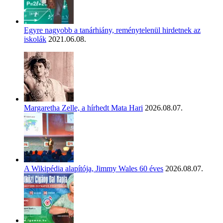
Egyre nagyobb a tanárhiány, reménytelenül hirdetnek az
iskolák
2021.06.08.
Margaretha Zelle, a hírhedt Mata Hari
2026.08.07.
A Wikipédia alapítója, Jimmy Wales 60 éves
2026.08.07.