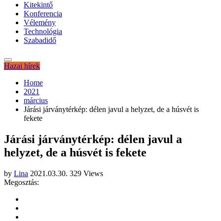
Kitekintő
Konferencia
Vélemény
Technológia
Szabadidő
Hazai hírek
Home
2021
március
Járási járványtérkép: délen javul a helyzet, de a húsvét is
fekete
Járási járványtérkép: délen javul a
helyzet, de a húsvét is fekete
by
Lina
2021.03.30.
329 Views
Megosztás: