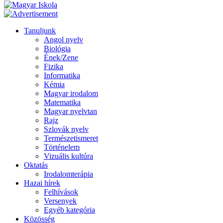
Tanuljunk
Angol nyelv
Biológia
Ének/Zene
Fizika
Informatika
Kémia
Magyar irodalom
Matematika
Magyar nyelvtan
Rajz
Szlovák nyelv
Természetismeret
Történelem
Vizuális kultúra
Oktatás
Irodalomterápia
Hazai hírek
Felhívások
Versenyek
Egyéb kategória
Közösség