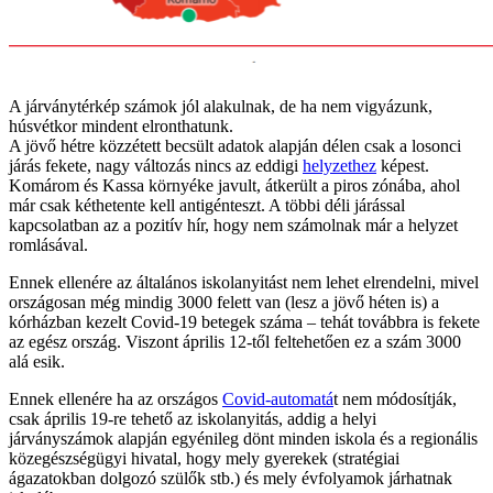
A járványtérkép számok jól alakulnak, de ha nem vigyázunk,
húsvétkor mindent elronthatunk.
A jövő hétre közzétett becsült adatok alapján délen csak a losonci
járás fekete, nagy változás nincs az eddigi
helyzethez
képest.
Komárom és Kassa környéke javult, átkerült a piros zónába, ahol
már csak kéthetente kell antigénteszt. A többi déli járással
kapcsolatban az a pozitív hír, hogy nem számolnak már a helyzet
romlásával.
Ennek ellenére az általános iskolanyitást nem lehet elrendelni, mivel
országosan még mindig 3000 felett van (lesz a jövő héten is) a
kórházban kezelt Covid-19 betegek száma – tehát továbbra is fekete
az egész ország. Viszont április 12-től feltehetően ez a szám 3000
alá esik.
Ennek ellenére ha az országos
Covid-automatá
t nem módosítják,
csak április 19-re tehető az iskolanyitás, addig a helyi
járványszámok alapján egyénileg dönt minden iskola és a regionális
közegészségügyi hivatal, hogy mely gyerekek (stratégiai
ágazatokban dolgozó szülők stb.) és mely évfolyamok járhatnak