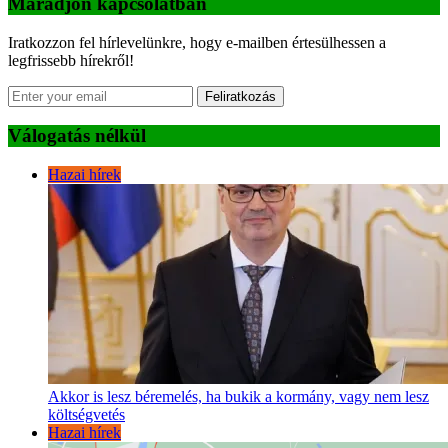
Maradjon kapcsolatban
Iratkozzon fel hírlevelünkre, hogy e-mailben értesülhessen a
legfrissebb hírekről!
Feliratkozás
Válogatás nélkül
Hazai hírek
Akkor is lesz béremelés, ha bukik a kormány, vagy nem lesz
költségvetés
Hazai hírek