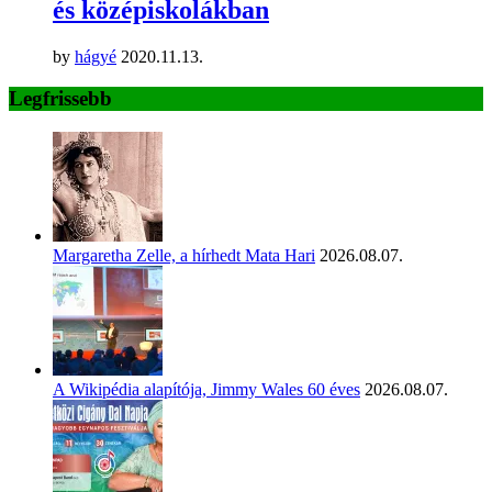
és középiskolákban
by
hágyé
2020.11.13.
Legfrissebb
Margaretha Zelle, a hírhedt Mata Hari
2026.08.07.
A Wikipédia alapítója, Jimmy Wales 60 éves
2026.08.07.