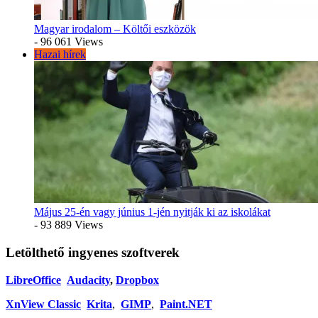
Magyar irodalom – Költői eszközök
- 96 061 Views
Hazai hírek
Május 25-én vagy június 1-jén nyitják ki az iskolákat
- 93 889 Views
Letölthető ingyenes szoftverek
LibreOffice
Audacity
,
Dropbox
XnView Classic
Krita
,
GIMP
,
Paint.NET