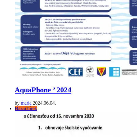
AquaPhone ’ 2024
by
maria
2024.06.04.
Hazai hírek