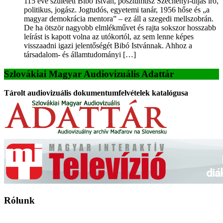
115 éve született Bibó István, posztumusz Széchenyi-díjas író,
politikus, jogász. Jogtudós, egyetemi tanár, 1956 hőse és „a
magyar demokrácia mentora” – ez áll a szegedi mellszobrán.
De ha ötször nagyobb elmlékművet és rajta sokszor hosszabb
leírást is kapott volna az utókortól, az sem lenne képes
visszaadni igazi jelentőségét Bibó Istvánnak. Ahhoz a
társadalom- és államtudományi […]
Szlovákiai Magyar Audiovizuális Adattár
Tárolt audiovizuális dokumentumfelvételek katalógusa
Rólunk
A Magyar Iskola a szlovákiai magyar iskolák, tanárok, szülők és