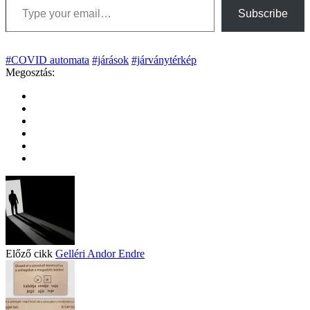
Subscribe
#COVID automata
#járások
#járványtérkép
Megosztás:
Előző cikk
Gelléri Andor Endre