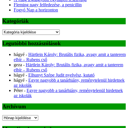
Fleming nagy felfedezése, a penicillin
Fogyó Nap a horizonton
Kategóriák
Kategóriák
Legutóbbi hozzászólások
hágyé
-
Härtlein Károly: Brutális fizika, avagy amit a tanterem
elbír – Rubens cső
geza
-
Härtlein Károly: Brutális fizika, avagy amit a tanterem
elbír – Rubens cső
hágyé
-
Elhunyt Szépe Judit nyelvész, kutató
hágyé
-
Egyre nagyobb a tanárhiány, reménytelenül hirdetnek
az iskolák
Péter
-
Egyre nagyobb a tanárhiány, reménytelenül hirdetnek
az iskolák
Archívum
Archívum