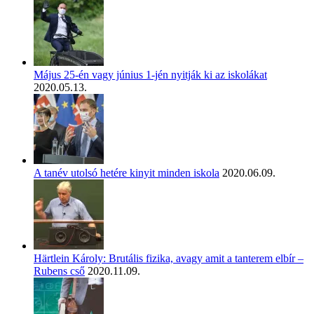
Május 25-én vagy június 1-jén nyitják ki az iskolákat
2020.05.13.
A tanév utolsó hetére kinyit minden iskola
2020.06.09.
Härtlein Károly: Brutális fizika, avagy amit a tanterem elbír –
Rubens cső
2020.11.09.