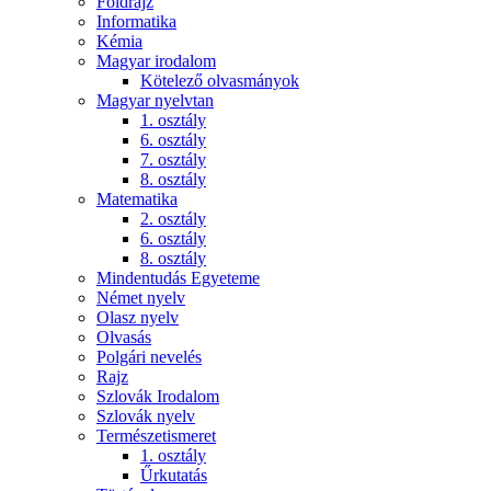
Földrajz
Informatika
Kémia
Magyar irodalom
Kötelező olvasmányok
Magyar nyelvtan
1. osztály
6. osztály
7. osztály
8. osztály
Matematika
2. osztály
6. osztály
8. osztály
Mindentudás Egyeteme
Német nyelv
Olasz nyelv
Olvasás
Polgári nevelés
Rajz
Szlovák Irodalom
Szlovák nyelv
Természetismeret
1. osztály
Űrkutatás