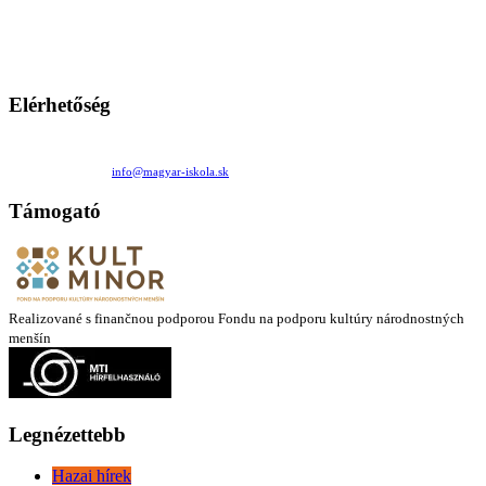
persze a diákok fóruma
Ezen az oldalon esetenként olyan írások jelennek meg, amelyek a hagyományos iskolafelfogástól eltérő
mintákat népszerűsítenek. Ennek következtében előfordulhat, hogy az idetévedő kiskorú felhasználók
látóköre gyorsabban szélesedik, mint azt a szülők esetleg szeretnék.
Elérhetőség
Családi Kör Egyesület/Združenie rod. kruhov
Medzilaborecká 17, 82101 Bratislava
+421 911 732 190 |
info@magyar-iskola.sk
Támogató
Realizované s finančnou podporou Fondu na podporu kultúry národnostných
menšín
Legnézettebb
Hazai hírek