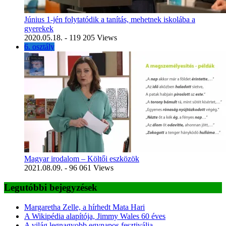
Június 1-jén folytatódik a tanítás, mehetnek iskolába a
gyerekek
2020.05.18.
- 119 205 Views
6. osztály
Magyar irodalom – Költői eszközök
2021.08.09.
- 96 061 Views
Legutóbbi bejegyzések
Margaretha Zelle, a hírhedt Mata Hari
A Wikipédia alapítója, Jimmy Wales 60 éves
A világ legnagyobb egynapos fesztiválja