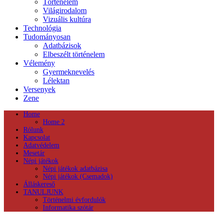
Történelem
Világirodalom
Vizuális kultúra
Technológia
Tudományosan
Adatbázisok
Elbeszélt történelem
Vélemény
Gyermeknevelés
Lélektan
Versenyek
Zene
Home
Home 2
Rólunk
Kapcsolat
Adatvédelem
Mesetár
Népi játékok
Népi játékok adatbázisa
Népi játékok (Csemadok)
Álláskereső
TANULJUNK
Történelmi évfordulók
Informatika szótár