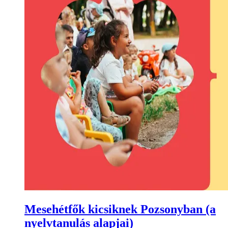
Mesehétfők kicsiknek Pozsonyban (a
nyelvtanulás alapjai)