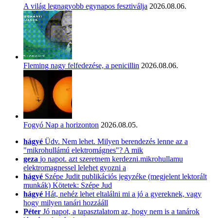
A világ legnagyobb egynapos fesztiválja
2026.08.06.
Fleming nagy felfedezése, a penicillin
2026.08.06.
Fogyó Nap a horizonton
2026.08.05.
hágyé
Üdv. Nem lehet. Milyen berendezés lenne az a
"mikrohullámú elektromágnes"? A mik
geza
jo napot. azt szeretnem kerdezni.mikrohullamu
elektromagnessel lelehet gyozni a
hágyé
Szépe Judit publikációs jegyzéke (megjelent lektorált
munkák) Kötetek: Szépe Jud
hágyé
Hát, nehéz lehet eltalálni mi a jó a gyereknek, vagy
hogy milyen tanári hozzááll
Péter
Jó napot, a tapasztalatom az, hogy nem is a tanárok