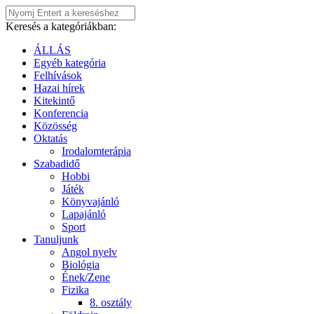
Keresés a kategóriákban:
ÁLLÁS
Egyéb kategória
Felhívások
Hazai hírek
Kitekintő
Konferencia
Közösség
Oktatás
Irodalomterápia
Szabadidő
Hobbi
Játék
Könyvajánló
Lapajánló
Sport
Tanuljunk
Angol nyelv
Biológia
Ének/Zene
Fizika
8. osztály