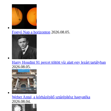
Fogyó Nap a horizonton
2026.08.05.
Harry Houdini 91 percet töltött víz alatt egy lezárt tartályban
2026.08.05.
Weber Antal, a kórházépítő sztárépítész hagyatéka
2026.08.04.