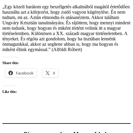
„Egy közeli barátom egy beszélgetés alkalmából magától értetődően
használta azt a kifejezést, hogy zsidó vagyon kiigénylése. Én nem
tudtam, mi az. Aztán elmondta és utánanéztem. Akkor találtam
Ungváry Krisztián tanulmányára. És rájöttem, hogy mennyi mindent
nem tudunk, hogy hogyan és miként történt velünk itt a magyar
történelemben. Különösen a XX. századi magyar történelemben. A
tényeket. És régóta azt gondolom, hogy ha tisztában lennénk
önmagunkkal, akkor az segítene abban is, hogy ma hogyan és
miként élünk egymással.” (Alföldi Róbert)
Share this:
Facebook
X
Like this: