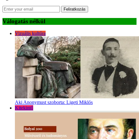
Feliratkozás
Válogatás nélkül
Vizuális kultúra
Aki Anonymust szoborta: Ligeti Miklós
Kitekintő