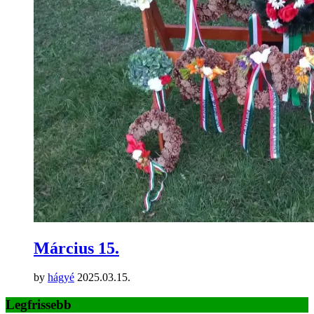
Március 15.
by
hágyé
2025.03.15.
Legfrissebb