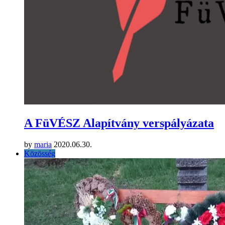
A FüVÉSZ Alapítvány verspályázata
by
maria
2020.06.30.
Közösség