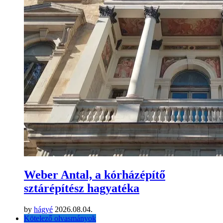
Weber Antal, a kórházépítő
sztárépítész hagyatéka
by
hágyé
2026.08.04.
Kötelező olvasmányok