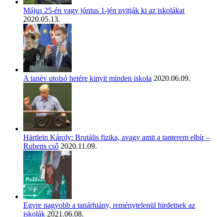
Május 25-én vagy június 1-jén nyitják ki az iskolákat
2020.05.13.
A tanév utolsó hetére kinyit minden iskola
2020.06.09.
Härtlein Károly: Brutális fizika, avagy amit a tanterem elbír –
Rubens cső
2020.11.09.
Egyre nagyobb a tanárhiány, reménytelenül hirdetnek az
iskolák
2021.06.08.