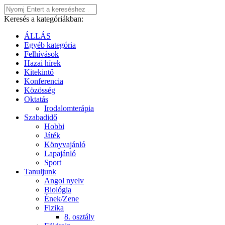
Keresés a kategóriákban:
ÁLLÁS
Egyéb kategória
Felhívások
Hazai hírek
Kitekintő
Konferencia
Közösség
Oktatás
Irodalomterápia
Szabadidő
Hobbi
Játék
Könyvajánló
Lapajánló
Sport
Tanuljunk
Angol nyelv
Biológia
Ének/Zene
Fizika
8. osztály