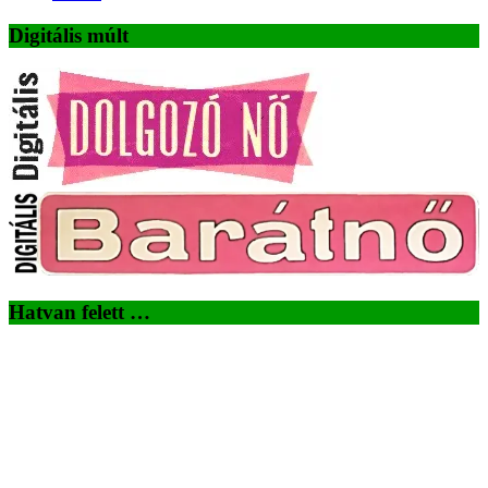
Digitális múlt
Hatvan felett …