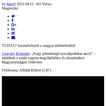
by
hágyé
2021.04.15.
165 Views
Megosztás:
TUDTA? Szemelvények a magyar történelemből
Ungváry Krisztián
: „Nagy jelentőségű szociálpolitikai akció” –
adalékok a zsidó vagyon begyűjtéséhez és elosztásához
Magyarországon 1944-ben
Felolvassa: Alföldi Róbert (130’)