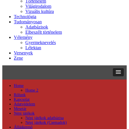
Történelem
Világirodalom
Vizuális kultúra
Technológia
Tudományosan
Adatbázisok
Elbeszélt történelem
Vélemény
Gyermeknevelés
Lélektan
Versenyek
Zene
Home
Home 2
Rólunk
Kapcsolat
Adatvédelem
Mesetár
Népi játékok
Népi játékok adatbázisa
Népi játékok (Csemadok)
Álláskereső