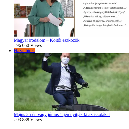
Magyar irodalom – Költői eszközök
- 96 050 Views
Hazai hírek
Május 25-én vagy június 1-jén nyitják ki az iskolákat
- 93 888 Views