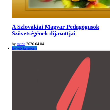
A Szlovákiai Magyar Pedagógusok
Szövetségének díjazottjai
by
maria
2020.04.04.
Egyéb kategória