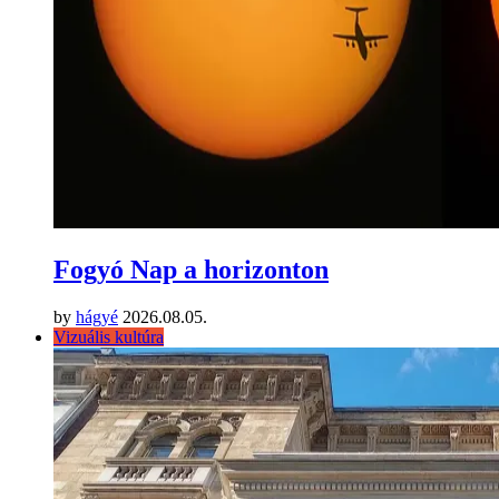
Fogyó Nap a horizonton
by
hágyé
2026.08.05.
Vizuális kultúra