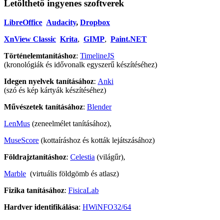
Letölthető ingyenes szoftverek
LibreOffice
Audacity
,
Dropbox
XnView Classic
Krita
,
GIMP
,
Paint.NET
Történelemtanításhoz
:
TimelineJS
(kronológiák és idővonalk egyszerű készítéséhez)
Idegen nyelvek tanításához
:
Anki
(szó és kép kártyák készítéséhez)
Művészetek tanításához
:
Blender
LenMus
(zeneelmélet tanításához),
MuseScore
(kottaíráshoz és kották lejátszásához)
Földrajztanításhoz
:
Celestia
(világűr),
Marble
(virtuális földgömb és atlasz)
Fizika tanításához
:
FisicaLab
Hardver identifikálása
:
HWiNFO32/64