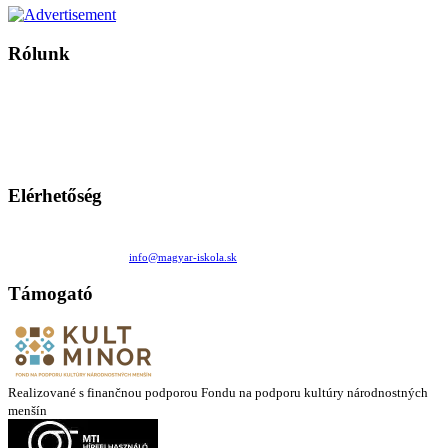
Rólunk
A Magyar Iskola a szlovákiai magyar iskolák, tanárok, szülők és
persze a diákok fóruma
Ezen az oldalon esetenként olyan írások jelennek meg, amelyek a hagyományos iskolafelfogástól eltérő
mintákat népszerűsítenek. Ennek következtében előfordulhat, hogy az idetévedő kiskorú felhasználók
látóköre gyorsabban szélesedik, mint azt a szülők esetleg szeretnék.
Elérhetőség
Családi Kör Egyesület/Združenie rod. kruhov
Medzilaborecká 17, 82101 Bratislava
+421 911 732 190 |
info@magyar-iskola.sk
Támogató
Realizované s finančnou podporou Fondu na podporu kultúry národnostných
menšín