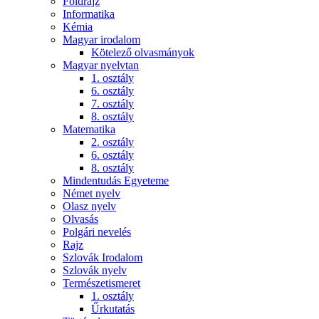
Földrajz
Informatika
Kémia
Magyar irodalom
Kötelező olvasmányok
Magyar nyelvtan
1. osztály
6. osztály
7. osztály
8. osztály
Matematika
2. osztály
6. osztály
8. osztály
Mindentudás Egyeteme
Német nyelv
Olasz nyelv
Olvasás
Polgári nevelés
Rajz
Szlovák Irodalom
Szlovák nyelv
Természetismeret
1. osztály
Űrkutatás