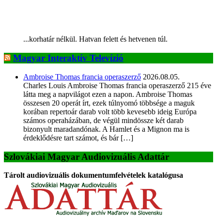
...korhatár nélkül. Hatvan felett és hetvenen túl.
Magyar Interaktív Televízió
Ambroise Thomas francia operaszerző
2026.08.05.
Charles Louis Ambroise Thomas francia operaszerző 215 éve
látta meg a napvilágot ezen a napon. Ambroise Thomas
összesen 20 operát írt, ezek túlnyomó többsége a maguk
korában repertoár darab volt több kevesebb ideig Európa
számos operaházában, de végül mindössze két darab
bizonyult maradandónak. A Hamlet és a Mignon ma is
érdeklődésre tart számot, és bár […]
Szlovákiai Magyar Audiovizuális Adattár
Tárolt audiovizuális dokumentumfelvételek katalógusa