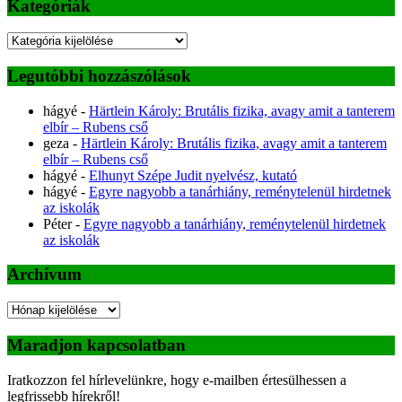
Kategóriák
Kategóriák
Legutóbbi hozzászólások
hágyé
-
Härtlein Károly: Brutális fizika, avagy amit a tanterem
elbír – Rubens cső
geza
-
Härtlein Károly: Brutális fizika, avagy amit a tanterem
elbír – Rubens cső
hágyé
-
Elhunyt Szépe Judit nyelvész, kutató
hágyé
-
Egyre nagyobb a tanárhiány, reménytelenül hirdetnek
az iskolák
Péter
-
Egyre nagyobb a tanárhiány, reménytelenül hirdetnek
az iskolák
Archívum
Archívum
Maradjon kapcsolatban
Iratkozzon fel hírlevelünkre, hogy e-mailben értesülhessen a
legfrissebb hírekről!