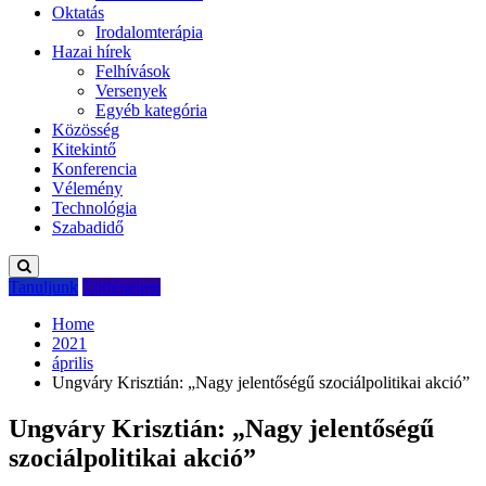
Oktatás
Irodalomterápia
Hazai hírek
Felhívások
Versenyek
Egyéb kategória
Közösség
Kitekintő
Konferencia
Vélemény
Technológia
Szabadidő
Tanuljunk
Történelem
Home
2021
április
Ungváry Krisztián: „Nagy jelentőségű szociálpolitikai akció”
Ungváry Krisztián: „Nagy jelentőségű
szociálpolitikai akció”