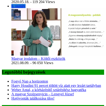
2020.05.18.
- 119 204 Views
6. osztály
Magyar irodalom – Költői eszközök
2021.08.09.
- 96 050 Views
Legutóbbi bejegyzések
Fogyó Nap a horizonton
Harry Houdini 91 percet töltött víz alatt egy lezárt tartályban
Weber Antal, a kórházépítő sztárépítész hagyatéka
A magyar Szolzsenyicin – Lengyel József
Hajóvonták találkozása tilos!