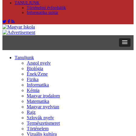
TANULJUNK
Történelmi évfordulók
Informatika szótár
Tanuljunk
Angol nyelv
Biológia
Ének/Zene
Fizika
Informatika
Kémia
Magyar irodalom
Matematika
Magyar nyelvtan
Rajz
Szlovák nyelv
Természetismeret
Történelem
Vizuális kultúra