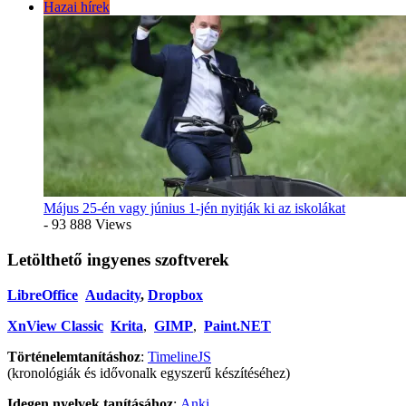
Hazai hírek
Május 25-én vagy június 1-jén nyitják ki az iskolákat
- 93 888 Views
Letölthető ingyenes szoftverek
LibreOffice
Audacity
,
Dropbox
XnView Classic
Krita
,
GIMP
,
Paint.NET
Történelemtanításhoz
:
TimelineJS
(kronológiák és idővonalk egyszerű készítéséhez)
Idegen nyelvek tanításához
:
Anki