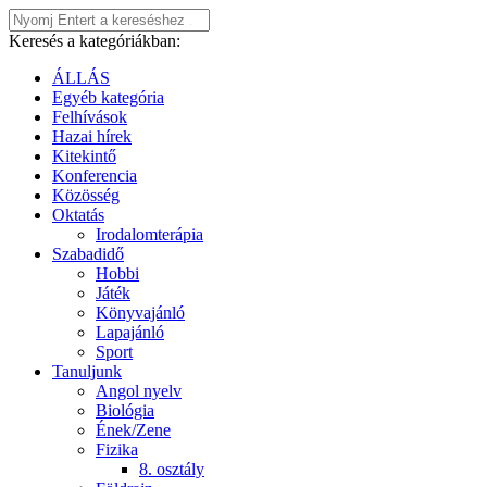
Keresés a kategóriákban:
ÁLLÁS
Egyéb kategória
Felhívások
Hazai hírek
Kitekintő
Konferencia
Közösség
Oktatás
Irodalomterápia
Szabadidő
Hobbi
Játék
Könyvajánló
Lapajánló
Sport
Tanuljunk
Angol nyelv
Biológia
Ének/Zene
Fizika
8. osztály