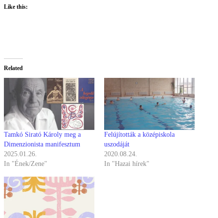
Like this:
Related
Tamkó Sirató Károly meg a
Felújították a középiskola
Dimenzionista manifesztum
uszodáját
2025.01.26.
2020.08.24.
In "Ének/Zene"
In "Hazai hírek"