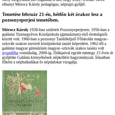
elhunyt Mórocz Károly pedagógus, néprajzi gyűjtő.
Temetése február 21-én, hétfőn két órakor lesz a
pozsonyeperjesi temetőben.
Mórocz Károly
1938-ban született Pozsonyeperjesen. 1956-ban a
galántai Tizenegyéves Középiskola (gimnázium) első érettségizői
között volt. 1960-ban a pozsonyi Tanítóképző Főiskolán magyar–
szlovák szakon szerzett középiskolai tanári képesítést. 1962-től a
galántai magyar gimnázium magyar–szlovák szakos tanára volt
nyugdíjba
vonulásáig, 2000-ig. Diákjaival együtt mintegy 15 éven át
gyűjtötte Galánta környékének népköltési hagyományait. Írásaiban
főként a népballadákat és népdalokat vizsgálja.