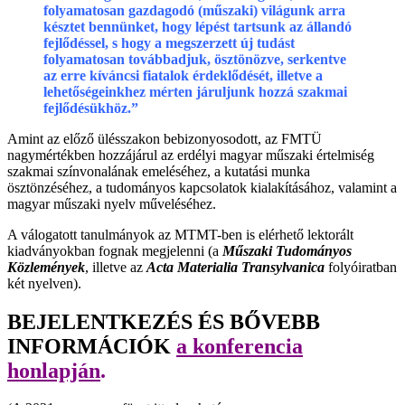
folyamatosan gazdagodó (műszaki) világunk arra
késztet bennünket, hogy lépést tartsunk az állandó
fejlődéssel, s hogy a megszerzett új tudást
folyamatosan továbbadjuk, ösztönözve, serkentve
az erre kíváncsi fiatalok érdeklődését, illetve a
lehetőségeinkhez mérten járuljunk hozzá szakmai
fejlődésükhöz.”
Amint az előző ülésszakon bebizonyosodott, az FMTÜ
nagymértékben hozzájárul az erdélyi magyar műszaki értelmiség
szakmai színvonalának emeléséhez, a kutatási munka
ösztönzéséhez, a tudományos kapcsolatok kialakításához, valamint a
magyar műszaki nyelv műveléséhez.
A válogatott tanulmányok az MTMT-ben is elérhető lektorált
kiadványokban fognak megjelenni (a
Műszaki Tudományos
Közlemények
, illetve az
Acta Materialia Transylvanica
folyóiratban
két nyelven).
BEJELENTKEZÉS ÉS BŐVEBB
INFORMÁCIÓK
a konferencia
honlapján
.