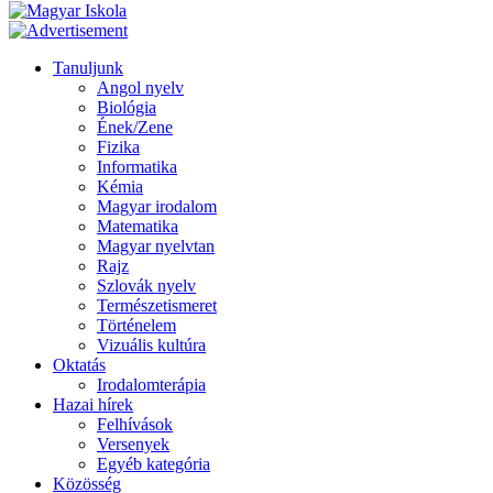
Tanuljunk
Angol nyelv
Biológia
Ének/Zene
Fizika
Informatika
Kémia
Magyar irodalom
Matematika
Magyar nyelvtan
Rajz
Szlovák nyelv
Természetismeret
Történelem
Vizuális kultúra
Oktatás
Irodalomterápia
Hazai hírek
Felhívások
Versenyek
Egyéb kategória
Közösség