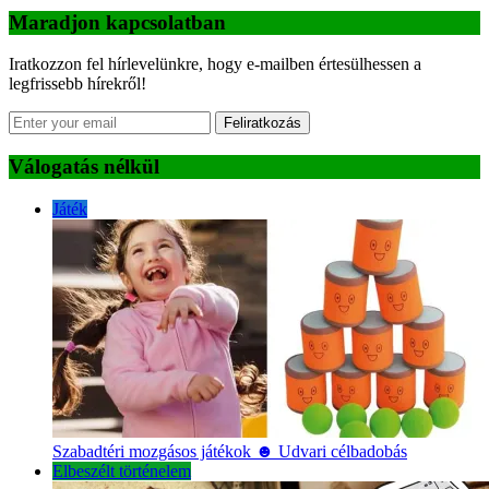
Maradjon kapcsolatban
Iratkozzon fel hírlevelünkre, hogy e-mailben értesülhessen a
legfrissebb hírekről!
Feliratkozás
Válogatás nélkül
Játék
Szabadtéri mozgásos játékok ☻ Udvari célbadobás
Elbeszélt történelem