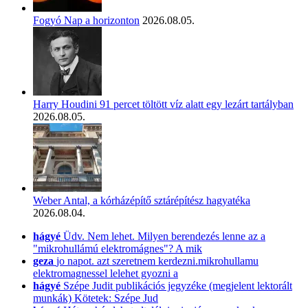
Fogyó Nap a horizonton
2026.08.05.
Harry Houdini 91 percet töltött víz alatt egy lezárt tartályban
2026.08.05.
Weber Antal, a kórházépítő sztárépítész hagyatéka
2026.08.04.
hágyé
Üdv. Nem lehet. Milyen berendezés lenne az a
"mikrohullámú elektromágnes"? A mik
geza
jo napot. azt szeretnem kerdezni.mikrohullamu
elektromagnessel lelehet gyozni a
hágyé
Szépe Judit publikációs jegyzéke (megjelent lektorált
munkák) Kötetek: Szépe Jud