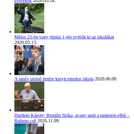
gyerekek
2020.05.18.
Május 25-én vagy június 1-jén nyitják ki az iskolákat
2020.05.13.
A tanév utolsó hetére kinyit minden iskola
2020.06.09.
Härtlein Károly: Brutális fizika, avagy amit a tanterem elbír –
Rubens cső
2020.11.09.