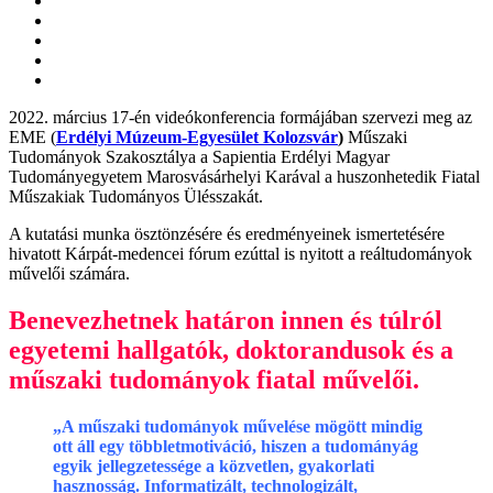
2022. március 17-én videókonferencia formájában szervezi meg az
EME (
Erdélyi Múzeum-Egyesület Kolozsvár
)
Műszaki
Tudományok Szakosztálya a Sapientia Erdélyi Magyar
Tudományegyetem Marosvásárhelyi Karával a huszonhetedik Fiatal
Műszakiak Tudományos Ülésszakát.
A kutatási munka ösztönzésére és eredményeinek ismertetésére
hivatott Kárpát-medencei fórum ezúttal is nyitott a reáltudományok
művelői számára.
Benevezhetnek határon innen és túlról
egyetemi hallgatók, doktorandusok és a
műszaki tudományok fiatal művelői.
„A műszaki tudományok művelése mögött mindig
ott áll egy többletmotiváció, hiszen a tudományág
egyik jellegzetessége a közvetlen, gyakorlati
hasznosság. Informatizált, technologizált,