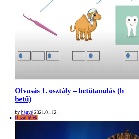
Olvasás 1. osztály – betűtanulás (h
betű)
by
hágyé
2021.01.12.
Hazai hírek