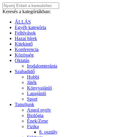
Keresés a kategóriákban:
ÁLLÁS
Egyéb kategória
Felhívások
Hazai hírek
Kitekintő
Konferencia
Közösség
Oktatás
Irodalomterápia
Szabadidő
Hobbi
Játék
Könyvajánló
Lapajánló
Sport
Tanuljunk
Angol nyelv
Biológia
Ének/Zene
Fizika
8. osztály