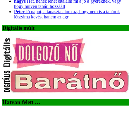
hágyé
Hát, nehéz lehet eltalálni mi a jó a gyereknek, vagy
hogy milyen tanári hozzááll
Péter
Jó napot, a tapasztalatom az, hogy nem is a tanárok
létszáma kevés, hanem az agr
Digitális múlt
Hatvan felett …