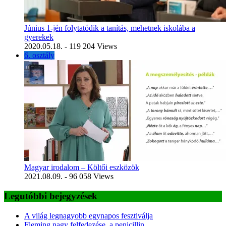
Június 1-jén folytatódik a tanítás, mehetnek iskolába a
gyerekek
2020.05.18.
- 119 204 Views
6. osztály
Magyar irodalom – Költői eszközök
2021.08.09.
- 96 058 Views
Legutóbbi bejegyzések
A világ legnagyobb egynapos fesztiválja
Fleming nagy felfedezése, a penicillin