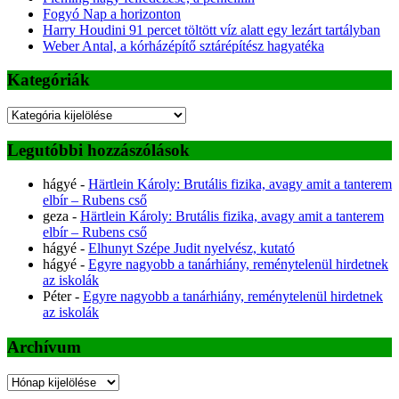
Fogyó Nap a horizonton
Harry Houdini 91 percet töltött víz alatt egy lezárt tartályban
Weber Antal, a kórházépítő sztárépítész hagyatéka
Kategóriák
Kategóriák
Legutóbbi hozzászólások
hágyé
-
Härtlein Károly: Brutális fizika, avagy amit a tanterem
elbír – Rubens cső
geza
-
Härtlein Károly: Brutális fizika, avagy amit a tanterem
elbír – Rubens cső
hágyé
-
Elhunyt Szépe Judit nyelvész, kutató
hágyé
-
Egyre nagyobb a tanárhiány, reménytelenül hirdetnek
az iskolák
Péter
-
Egyre nagyobb a tanárhiány, reménytelenül hirdetnek
az iskolák
Archívum
Archívum