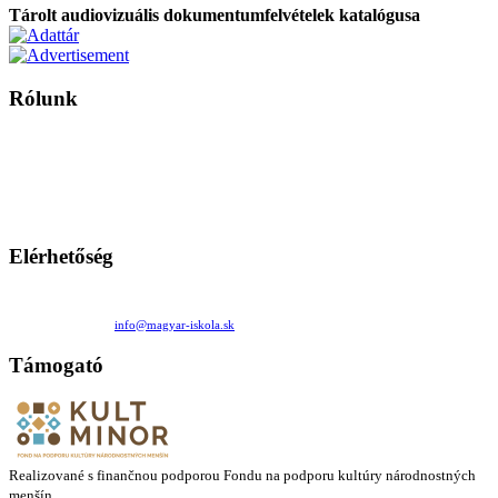
Tárolt audiovizuális dokumentumfelvételek katalógusa
Rólunk
A Magyar Iskola a szlovákiai magyar iskolák, tanárok, szülők és
persze a diákok fóruma
Ezen az oldalon esetenként olyan írások jelennek meg, amelyek a hagyományos iskolafelfogástól eltérő
mintákat népszerűsítenek. Ennek következtében előfordulhat, hogy az idetévedő kiskorú felhasználók
látóköre gyorsabban szélesedik, mint azt a szülők esetleg szeretnék.
Elérhetőség
Családi Kör Egyesület/Združenie rod. kruhov
Medzilaborecká 17, 82101 Bratislava
+421 911 732 190 |
info@magyar-iskola.sk
Támogató
Realizované s finančnou podporou Fondu na podporu kultúry národnostných
menšín