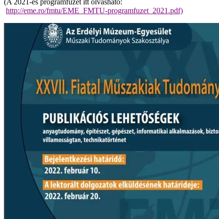
(A 2021-es programfüzet itt olvasható:
http://eme.ro/fmtu/EME_FMTU-programfuzet_2021.pdf)