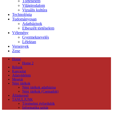
Történelem
Világirodalom
Vizuális kultúra
Technológia
Tudományosan
Adatbázisok
Elbeszélt történelem
Vélemény
Gyermeknevelés
Lélektan
Versenyek
Zene
Home
Home 2
Rólunk
Kapcsolat
Adatvédelem
Mesetár
Népi játékok
Népi játékok adatbázisa
Népi játékok (Csemadok)
Álláskereső
TANULJUNK
Történelmi évfordulók
Informatika szótár