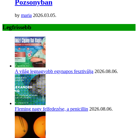
Pozsonyban
by
maria
2026.03.05.
Legfrissebb
A világ legnagyobb egynapos fesztiválja
2026.08.06.
Fleming nagy felfedezése, a penicillin
2026.08.06.