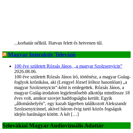
...korhatár nélkül. Hatvan felett és hetvenen túl.
Magyar Interaktív Televízió
100 éve született Rózsás János, „a magyar Szolzsenyicin”
2026.08.06.
100 éve született Rózsás János író, történész, a magyar Gulag-
foglyok krónikása, aki (Lengyel József íróhoz hasonlóan) „a
magyar Szolzsenyicin”-ként is emlegettek. Rózsás János, a
magyar Gulág-irodalom legjelentősebb alkotója mindössze 18
éves volt, amikor szovjet hadifogságba került. Egyik
„állomáshelyén”, egy kazah lágerben találkozott Alekszandr
Szolzsenyicinnel, akivel három évig tartó közös fogságuk
idején barátságot kötött. A két […]
Szlovákiai Magyar Audiovizuális Adattár