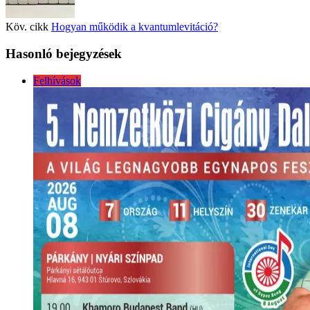
Köv. cikk
Hogyan működik a kvantumlevitáció?
Hasonló bejegyzések
Felhívások