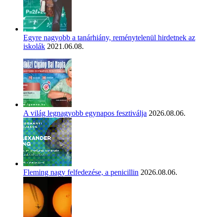
Egyre nagyobb a tanárhiány, reménytelenül hirdetnek az
iskolák
2021.06.08.
A világ legnagyobb egynapos fesztiválja
2026.08.06.
Fleming nagy felfedezése, a penicillin
2026.08.06.