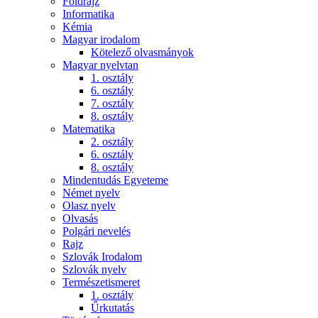
Földrajz
Informatika
Kémia
Magyar irodalom
Kötelező olvasmányok
Magyar nyelvtan
1. osztály
6. osztály
7. osztály
8. osztály
Matematika
2. osztály
6. osztály
8. osztály
Mindentudás Egyeteme
Német nyelv
Olasz nyelv
Olvasás
Polgári nevelés
Rajz
Szlovák Irodalom
Szlovák nyelv
Természetismeret
1. osztály
Űrkutatás