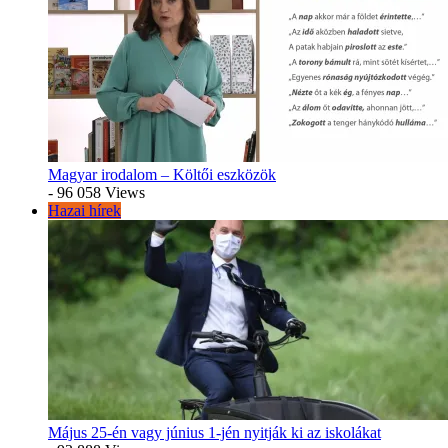
Magyar irodalom – Költői eszközök
- 96 058 Views
Hazai hírek
Május 25-én vagy június 1-jén nyitják ki az iskolákat