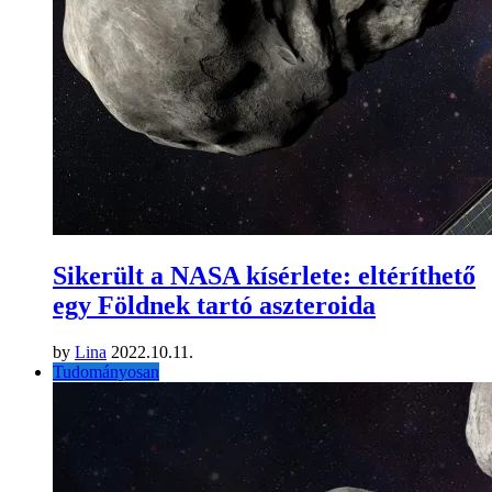
Sikerült a NASA kísérlete: eltéríthető
egy Földnek tartó aszteroida
by
Lina
2022.10.11.
Tudományosan