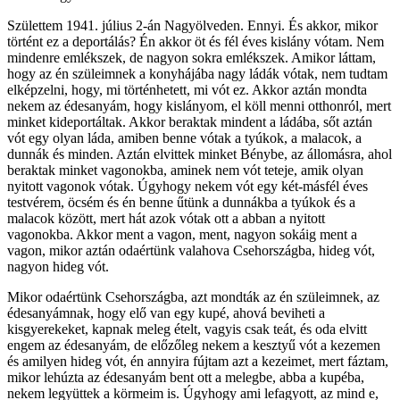
Sz
ülettem 1941. július 2-án Nagyölveden. Ennyi. És akkor, mikor
történt ez a deportálás? Én akkor öt és fél éves kislány vótam. Nem
mindenre emlékszek, de nagyon sokra emlékszek. Amikor láttam,
hogy az én szüleimnek a konyhájába nagy ládák vótak, nem tudtam
elképzelni, hogy, mi történhetett, mi vót ez. Akkor aztán mondta
nekem az édesanyám, hogy kislányom, el köll menni otthonról, mert
minket kideportáltak. Akkor beraktak mindent a ládába, sőt aztán
vót egy olyan láda, amiben benne vótak a tyúkok, a malacok, a
dunnák és minden. Aztán elvittek minket Bénybe, az állomásra, ahol
beraktak minket vagonokba, aminek nem vót teteje, amik olyan
nyitott vagonok vótak. Úgyhogy nekem vót egy két-másfél éves
testvérem, öcsém és én benne űtünk a dunnákba a tyúkok és a
malacok között, mert hát azok vótak ott a abban a nyitott
vagonokba. Akkor ment a vagon, ment, nagyon sokáig ment a
vagon, mikor aztán odaértünk valahova Csehországba, hideg vót,
nagyon hideg vót.
Mikor odaértünk Csehországba, azt mondták az én szüleimnek, az
édesanyámnak, hogy elő van egy kupé, ahová beviheti a
kisgyerekeket, kapnak meleg ételt, vagyis csak teát, és oda elvitt
engem az édesanyám, de előzőleg nekem a kesztyű vót a kezemen
és amilyen hideg vót, én annyira fújtam azt a kezeimet, mert fáztam,
mikor lehúzta az édesanyám bent ott a melegbe, abba a kupéba,
nekem legyüttek a körmeim is. Úgyhogy ami lefagyott, az mind e,