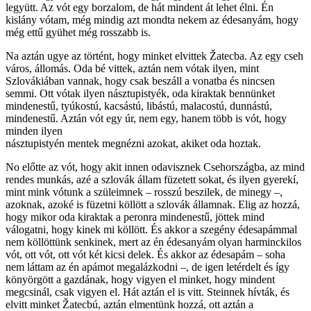
legyütt. Az vót egy borzalom, de hát mindent át lehet élni. Én
kislány vótam, még mindig azt mondta nekem az édesanyám, hogy
még ettű gyühet még rosszabb is.
Na aztán ugye az történt, hogy minket elvittek Žatecba. Az egy cseh
város, állomás. Oda bé vittek, aztán nem vótak ilyen, mint
Szlovákiában vannak, hogy csak beszáll a vonatba és nincsen
semmi. Ott vótak ilyen násztupistyék, oda kiraktak bennünket
mindenestű, tyúkostú, kacsástú, libástú, malacostú, dunnástú,
mindenestű. Aztán vót egy úr, nem egy, hanem több is vót, hogy
minden ilyen
násztupistyén mentek megnézni azokat, akiket oda hoztak.
No előtte az vót, hogy akit innen odavisznek Csehországba, az mind
rendes munkás, azé a szlovák állam füzetett sokat, és ilyen gyerekí,
mint mink vótunk a szüleimnek – rosszú beszilek, de minegy –,
azoknak, azoké is füzetni köllött a szlovák államnak. Elig az hozzá,
hogy mikor oda kiraktak a peronra mindenestű, jöttek mind
válogatni, hogy kinek mi köllött. És akkor a szegény édesapámmal
nem köllöttünk senkinek, mert az én édesanyám olyan harminckilos
vót, ott vót, ott vót két kicsi delek. És akkor az édesapám – soha
nem láttam az én apámot megalázkodni –, de igen letérdelt és így
könyörgött a gazdának, hogy vigyen el minket, hogy mindent
megcsinál, csak vigyen el. Hát aztán el is vitt. Steinnek hívták, és
elvitt minket Žatecbú, aztán elmentünk hozzá, ott aztán a