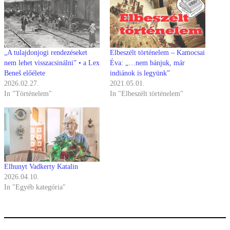
„A tulajdonjogi rendezéseket
Elbeszélt történelem – Kamocsai
nem lehet visszacsinálni” • a Lex
Éva: „…nem bánjuk, már
Beneš előélete
indiánok is legyünk”
2026.02.27.
2021.05.01.
In "Történelem"
In "Elbeszélt történelem"
Elhunyt Vadkerty Katalin
2026.04.10.
In "Egyéb kategória"