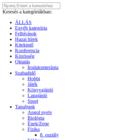
Keresés a kategóriákban:
ÁLLÁS
Egyéb kategória
Felhívások
Hazai hírek
Kitekintő
Konferencia
Közösség
Oktatás
Irodalomterápia
Szabadidő
Hobbi
Játék
Könyvajánló
Lapajánló
Sport
Tanuljunk
Angol nyelv
Biológia
Ének/Zene
Fizika
8. osztály