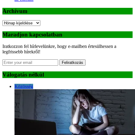
Archívum
Archívum
Maradjon kapcsolatban
Iratkozzon fel hírlevelünkre, hogy e-mailben értesülhessen a
legfrissebb hírekről!
Feliratkozás
Válogatás nélkül
Közösség