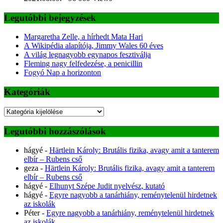
Legutóbbi bejegyzések
Margaretha Zelle, a hírhedt Mata Hari
A Wikipédia alapítója, Jimmy Wales 60 éves
A világ legnagyobb egynapos fesztiválja
Fleming nagy felfedezése, a penicillin
Fogyó Nap a horizonton
Kategóriák
Kategóriák
Legutóbbi hozzászólások
hágyé
-
Härtlein Károly: Brutális fizika, avagy amit a tanterem
elbír – Rubens cső
geza
-
Härtlein Károly: Brutális fizika, avagy amit a tanterem
elbír – Rubens cső
hágyé
-
Elhunyt Szépe Judit nyelvész, kutató
hágyé
-
Egyre nagyobb a tanárhiány, reménytelenül hirdetnek
az iskolák
Péter
-
Egyre nagyobb a tanárhiány, reménytelenül hirdetnek
az iskolák