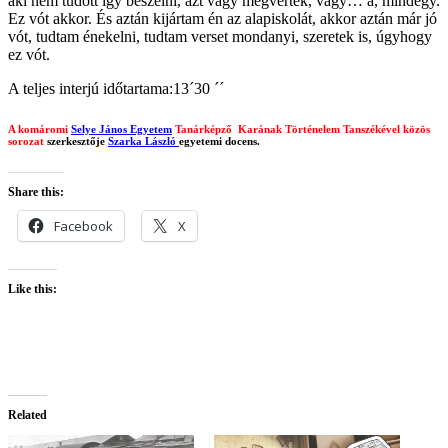
aki nem tudott így beszélni, azt vagy megverték, vagy… a, mindegy.
Ez vót akkor. És aztán kijártam én az alapiskolát, akkor aztán már jó
vót, tudtam énekelni, tudtam verset mondanyi, szeretek is, úgyhogy
ez vót.
A teljes interjú időtartama:13´30 ´´
A komáromi
Selye János Egyetem
Tanárképző Karának Történelem Tanszékével közös
sorozat
szerkesztője
Szarka László
egyetemi docens.
Share this:
Facebook
X
Like this:
Related