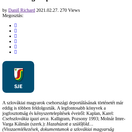
by
Daniš Richard
2021.02.27.
270 Views
Megosztás:
A szlovákiai magyarok csehországi deportálásának történetét már
eddig is többen feldolgozták. A legfontosabb könyvek a
jogfosztottság és kényszertelepítések éveiről: Kaplan, Karel:
Csehszlovákia igazi arca
. Kalligram, Pozsony 1993; Molnár Imre-
Varga Kálmán (szerk.):
Hazahúzott a szülőföld…
(Visszaemlékezések, dokumentumok a szlovákiai magyarság