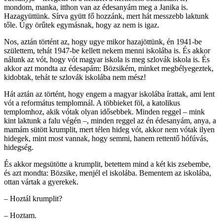
mondom, manka, itthon van az édesanyám meg a Janika is.
Hazagyüttünk. Sírva gyütt fő hozzánk, mert hát messzebb laktunk
tőle. Úgy örűtek egymásnak, hogy az nem is igaz.
Nos, aztán történt az, hogy ugye mikor hazajöttünk, én 1941-be
születtem, tehát 1947-be kellett nekem menni iskolába is. És akkor
nálunk az vót, hogy vót magyar iskola is meg szlovák iskola is. És
akkor azt mondta az édesapám: Bözsikém, minket megbélyegeztek,
kidobtak, tehát te szlovák iskolába nem mész!
Hát aztán az történt, hogy engem a magyar iskolába írattak, ami lent
vót a református templomnál. A többieket föl, a katolikus
templomhoz, akik vótak olyan idősebbek. Minden reggel – mink
kint laktunk a falu végén –, minden reggel az én édesanyám, anya, a
mamám sütött krumplit, mert télen hideg vót, akkor nem vótak ilyen
hidegek, mint most vannak, hogy semmi, hanem rettentő hófúvás,
hidegség.
És akkor megsütötte a krumplit, betettem mind a két kis zsebembe,
és azt mondta: Bözsike, menjél el iskolába. Bementem az iskolába,
ottan vártak a gyerekek.
– Hoztál krumplit?
– Hoztam.