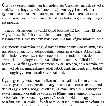
Úgyhogy ezzel mentem én le mindennap. Csakhogy nálunk az vót a
szokás, nem hogy szokás, hanem (…) nem reggel mentek el a
gyerekek iskolába, aztán slussz, hanem délután is. Tehát akkor nem
vót hova mennem. A mamámnak vót egy különös gondolatja, hogy
azt mondta:
– Tudod, kislányom, ha valaki téged befogad 12-kor – mert 12-kor
végeztük az első felit az iskolának, utána egykor köllött
visszamenni. Hova mentem volna oda ki a falu végire iskolábul föl?
Azt mondta a mamám, hogy ő inkább mindenkinek ad valamit, csak
maradjak ottan, hogy tudjak délután bemenni iskolába. Akkor aztán
hát minden gyerek, szerettek engemet – nem tudom mért, de
szerettek –, úgyhogy mindig valakihő elmentem iskolából 12-kor
hozzájuk, aztán egykor visszamentünk az iskolába, de a mamám azé
nem vót olyan, mindenkinek adott babot, zsírt, mindent, amit tudott
anni, úgyhogy nem maradt viszonzatlanul.
Úgyhogy ennyi vót, aztán amikor már harmadikos lettem volna,
akkor ugye fönt is megnyílt a magyar iskola a katolikus templomnál,
de vót egy kikötés, hogy vót ott egy szlovák iskola is. Úgyhogy én
ekkor harmadik osztályos voltam, és fölmentem a templomhoz oda
az iskolába, de az vót, hogy nem vót szabad nekünk magyarul
beszélni, csak szlovákul, és hát nem sokat tanultunk mi szlovákul, és