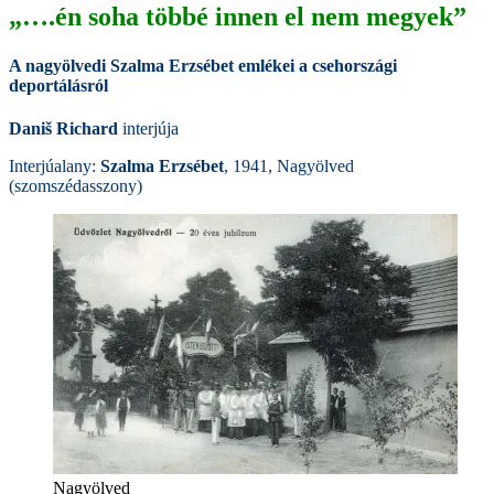
„….én soha többé innen el nem megyek”
A nagyölvedi Szalma Erzsébet emlékei a csehországi
deportálásról
Daniš Richard
interjúja
Interjúalany:
Szalma Erzsébet
, 1941, Nagyölved
(szomszédasszony)
Nagyölved