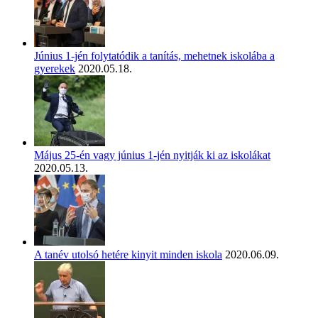
Június 1-jén folytatódik a tanítás, mehetnek iskolába a
gyerekek
2020.05.18.
Május 25-én vagy június 1-jén nyitják ki az iskolákat
2020.05.13.
A tanév utolsó hetére kinyit minden iskola
2020.06.09.