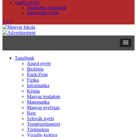
TANULJUNK
Történelmi évfordulók
Informatika szótár
Tanuljunk
Angol nyelv
Biológia
Ének/Zene
Fizika
Informatika
Kémia
Magyar irodalom
Matematika
Magyar nyelvtan
Rajz
Szlovák nyelv
Természetismeret
Történelem
Vizuális kultúra