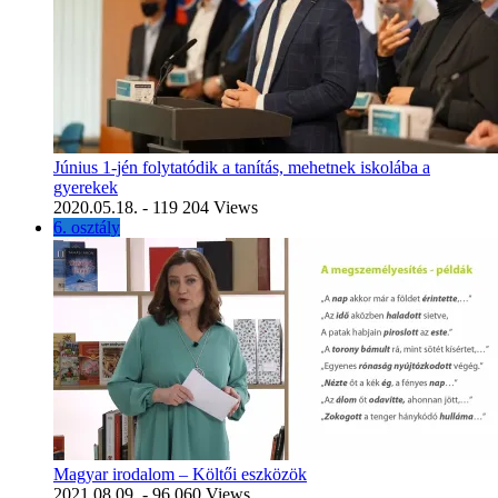
Június 1-jén folytatódik a tanítás, mehetnek iskolába a
gyerekek
2020.05.18.
- 119 204 Views
6. osztály
Magyar irodalom – Költői eszközök
2021.08.09.
- 96 060 Views