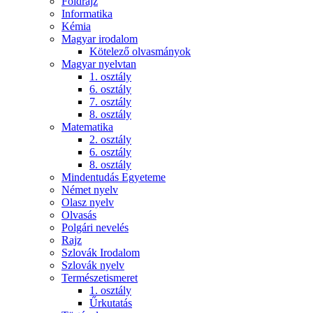
Földrajz
Informatika
Kémia
Magyar irodalom
Kötelező olvasmányok
Magyar nyelvtan
1. osztály
6. osztály
7. osztály
8. osztály
Matematika
2. osztály
6. osztály
8. osztály
Mindentudás Egyeteme
Német nyelv
Olasz nyelv
Olvasás
Polgári nevelés
Rajz
Szlovák Irodalom
Szlovák nyelv
Természetismeret
1. osztály
Űrkutatás