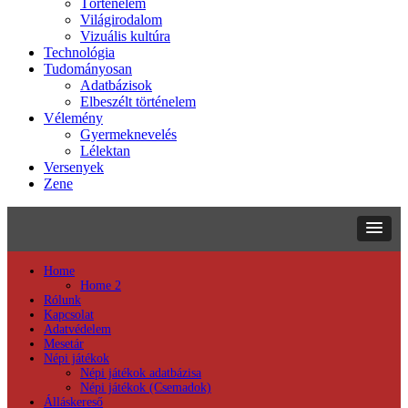
Történelem
Világirodalom
Vizuális kultúra
Technológia
Tudományosan
Adatbázisok
Elbeszélt történelem
Vélemény
Gyermeknevelés
Lélektan
Versenyek
Zene
Home
Home 2
Rólunk
Kapcsolat
Adatvédelem
Mesetár
Népi játékok
Népi játékok adatbázisa
Népi játékok (Csemadok)
Álláskereső