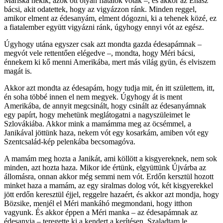
Mariska nekik, azok ott olyan fiatalok vótak –, és akkor az Énász
bácsi, akit odatettek, hogy az vigyázzon ránk. Minden reggel,
amikor elment az édesanyám, elment dógozni, ki a tehenek közé, ez
a fiatalember együtt vigyázni ránk, úgyhogy ennyi vót az egész.
Úgyhogy utána egyszer csak azt mondta gazda édesapámnak –
megvót vele rettentően elégedve –, mondta, hogy Méri bácsi,
énnekem ki kő menni Amerikába, mert más világ gyün, és elviszem
magát is.
Akkor azt mondta az édesapám, hogy tudja mit, én itt születtem, itt,
én soha többé innen el nem megyek. Úgyhogy át is ment
Amerikába, de annyit megcsinált, hogy csinált az édesanyámnak
egy papírt, hogy mehetünk meglátogatni a nagyszüleimet le
Szlovákiába. Akkor mink a mamámma meg az öcsémmel, a
Janikával jöttünk haza, nekem vót egy kosarkám, amiben vót egy
Szentcsalád-kép pelenkába becsomagóva.
A mamám meg hozta a Janikát, ami köllött a kisgyereknek, nem sok
minden, azt hozta haza. Mikor ide értünk, elgyüttünk Újvárba az
állomásra, onnan akkor még semmi nem vót. Erdőn kersztül hozott
minket haza a mamám, az egy siralmas dolog vót, két kisgyerekkel
jött erdőn keresztül éjjel, reggelre hazaért, és akkor azt mondja, hogy
Bözsike, menjél el Méri mankáhó megmondani, hogy itthon
vagyunk. És akkor éppen a Méri manka – az édesapámnak az
édesanyja – teregette ki a kendert a kerítésen. Szaladtam le,