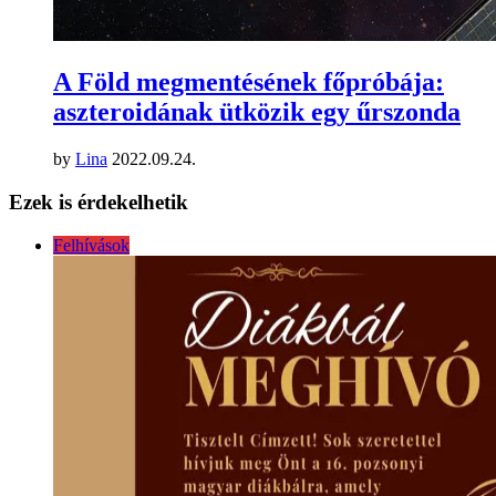
A Föld megmentésének főpróbája:
aszteroidának ütközik egy űrszonda
by
Lina
2022.09.24.
Ezek is érdekelhetik
Felhívások