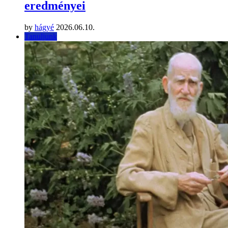
eredményei
by
hágyé
2026.06.10.
Tanuljunk