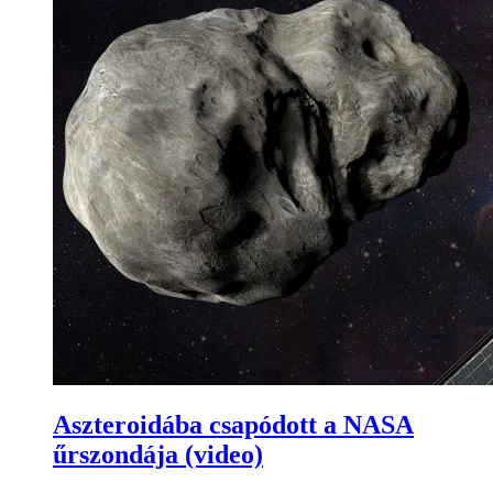
Aszteroidába csapódott a NASA
űrszondája (video)