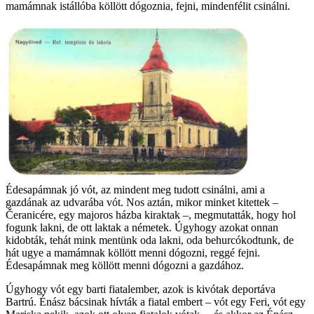
mamámnak istállóba köllött dógoznia, fejni, mindenfélit csinálni.
Édesapámnak jó vót, az mindent meg tudott csinálni, ami a
gazdának az udvarába vót. Nos aztán, mikor minket kitettek –
Čeranicére, egy majoros házba kiraktak –, megmutatták, hogy hol
fogunk lakni, de ott laktak a németek. Úgyhogy azokat onnan
kidobták, tehát mink mentünk oda lakni, oda behurcókodtunk, de
hát ugye a mamámnak köllött menni dógozni, reggé fejni.
Édesapámnak meg köllött menni dógozni a gazdához.
Úgyhogy vót egy barti fiatalember, azok is kivótak deportáva
Bartrú. Énász bácsinak hívták a fiatal embert – vót egy Feri, vót egy