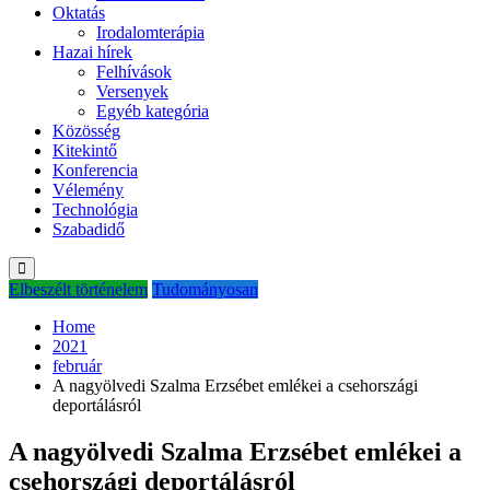
Oktatás
Irodalomterápia
Hazai hírek
Felhívások
Versenyek
Egyéb kategória
Közösség
Kitekintő
Konferencia
Vélemény
Technológia
Szabadidő
Elbeszélt történelem
Tudományosan
Home
2021
február
A nagyölvedi Szalma Erzsébet emlékei a csehországi
deportálásról
A nagyölvedi Szalma Erzsébet emlékei a
csehországi deportálásról