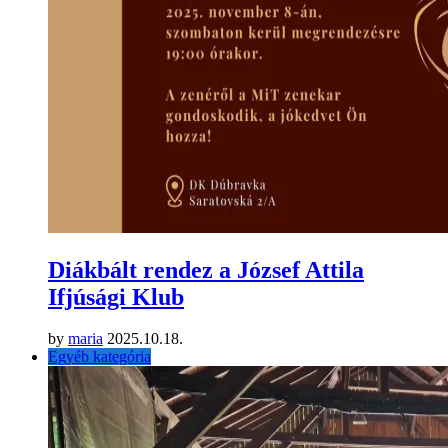
Diákbált rendez a József Attila
Ifjúsági Klub
by
maria
2025.10.18.
Egyéb kategória