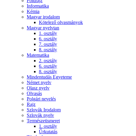
Földrajz
Informatika
Kémia
Magyar irodalom
Kötelező olvasmányok
Magyar nyelvtan
1. osztály
6. osztály
7. osztály
8. osztály
Matematika
2. osztály
6. osztály
8. osztály
Mindentudás Egyeteme
Német nyelv
Olasz nyelv
Olvasás
Polgári nevelés
Rajz
Szlovák Irodalom
Szlovák nyelv
Természetismeret
1. osztály
Űrkutatás