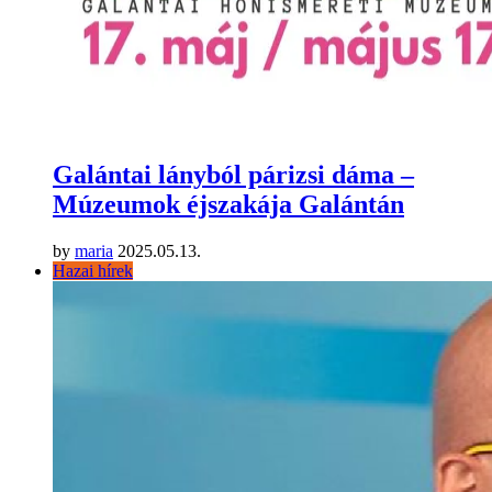
Galántai lányból párizsi dáma –
Múzeumok éjszakája Galántán
by
maria
2025.05.13.
Hazai hírek