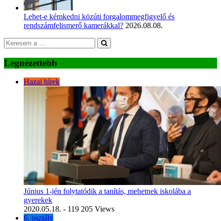
Lehet-e kémkedni közúti forgalommegfigyelő és
rendszámfelismerő kamerákkal?
2026.08.08.
Legnézettebb
Hazai hírek
Június 1-jén folytatódik a tanítás, mehetnek iskolába a
gyerekek
2020.05.18.
- 119 205 Views
6. osztály