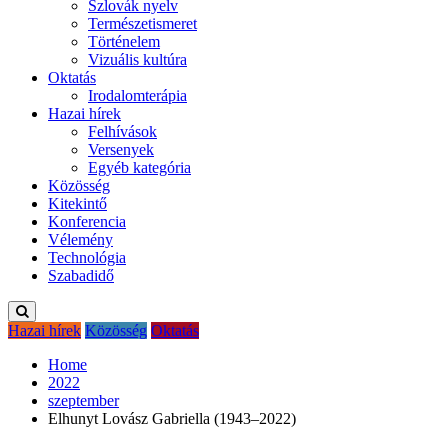
Szlovák nyelv
Természetismeret
Történelem
Vizuális kultúra
Oktatás
Irodalomterápia
Hazai hírek
Felhívások
Versenyek
Egyéb kategória
Közösség
Kitekintő
Konferencia
Vélemény
Technológia
Szabadidő
Hazai hírek
Közösség
Oktatás
Home
2022
szeptember
Elhunyt Lovász Gabriella (1943–2022)