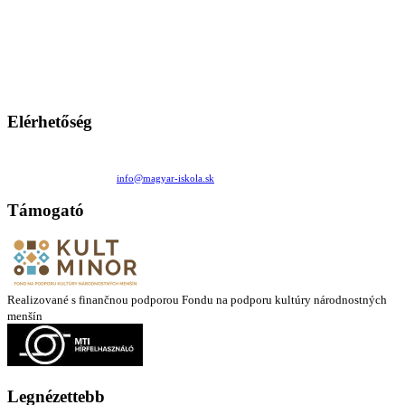
A Magyar Iskola a szlovákiai magyar iskolák, tanárok, szülők és
persze a diákok fóruma
Ezen az oldalon esetenként olyan írások jelennek meg, amelyek a hagyományos iskolafelfogástól eltérő
mintákat népszerűsítenek. Ennek következtében előfordulhat, hogy az idetévedő kiskorú felhasználók
látóköre gyorsabban szélesedik, mint azt a szülők esetleg szeretnék.
Elérhetőség
Családi Kör Egyesület/Združenie rod. kruhov
Medzilaborecká 17, 82101 Bratislava
+421 911 732 190 |
info@magyar-iskola.sk
Támogató
Realizované s finančnou podporou Fondu na podporu kultúry národnostných
menšín
Legnézettebb