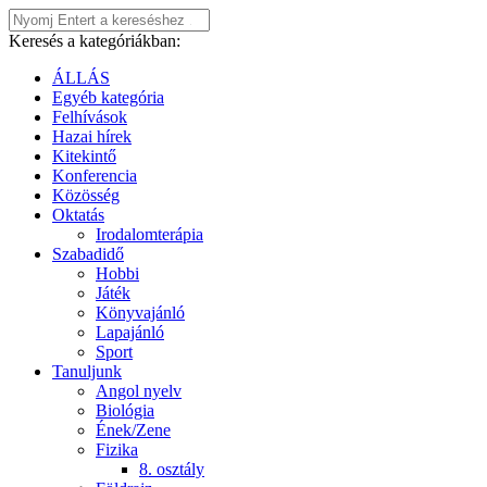
Keresés a kategóriákban:
ÁLLÁS
Egyéb kategória
Felhívások
Hazai hírek
Kitekintő
Konferencia
Közösség
Oktatás
Irodalomterápia
Szabadidő
Hobbi
Játék
Könyvajánló
Lapajánló
Sport
Tanuljunk
Angol nyelv
Biológia
Ének/Zene
Fizika
8. osztály