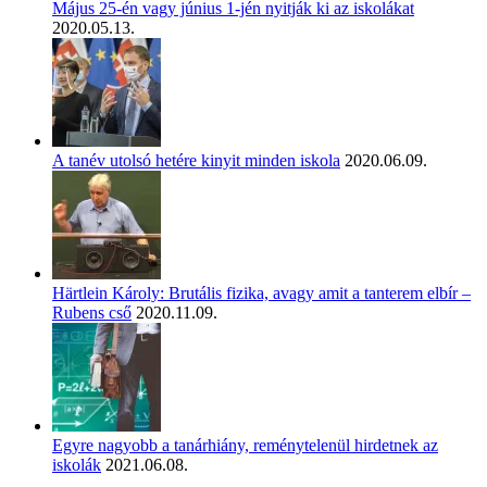
Május 25-én vagy június 1-jén nyitják ki az iskolákat
2020.05.13.
A tanév utolsó hetére kinyit minden iskola
2020.06.09.
Härtlein Károly: Brutális fizika, avagy amit a tanterem elbír –
Rubens cső
2020.11.09.
Egyre nagyobb a tanárhiány, reménytelenül hirdetnek az
iskolák
2021.06.08.