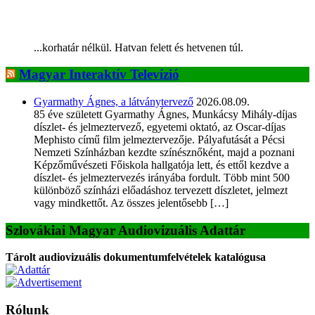
...korhatár nélkül. Hatvan felett és hetvenen túl.
Magyar Interaktív Televízió
Gyarmathy Ágnes, a látványtervező
2026.08.09.
85 éve született Gyarmathy Ágnes, Munkácsy Mihály-díjas
díszlet- és jelmeztervező, egyetemi oktató, az Oscar-díjas
Mephisto című film jelmeztervezője. Pályafutását a Pécsi
Nemzeti Színházban kezdte színésznőként, majd a poznani
Képzőművészeti Főiskola hallgatója lett, és ettől kezdve a
díszlet- és jelmeztervezés irányába fordult. Több mint 500
különböző színházi előadáshoz tervezett díszletet, jelmezt
vagy mindkettőt. Az összes jelentősebb […]
Szlovákiai Magyar Audiovizuális Adattár
Tárolt audiovizuális dokumentumfelvételek katalógusa
Rólunk