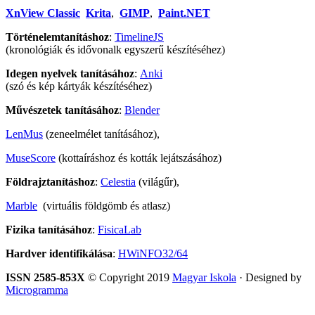
XnView Classic
Krita
,
GIMP
,
Paint.NET
Történelemtanításhoz
:
TimelineJS
(kronológiák és idővonalk egyszerű készítéséhez)
Idegen nyelvek tanításához
:
Anki
(szó és kép kártyák készítéséhez)
Művészetek tanításához
:
Blender
LenMus
(zeneelmélet tanításához),
MuseScore
(kottaíráshoz és kották lejátszásához)
Földrajztanításhoz
:
Celestia
(világűr),
Marble
(virtuális földgömb és atlasz)
Fizika tanításához
:
FisicaLab
Hardver identifikálása
:
HWiNFO32/64
ISSN 2585-853X
© Copyright 2019
Magyar Iskola
· Designed by
Microgramma