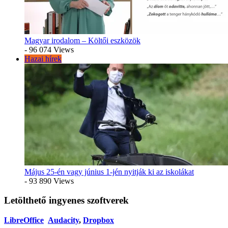
Magyar irodalom – Költői eszközök
- 96 074 Views
Hazai hírek
Május 25-én vagy június 1-jén nyitják ki az iskolákat
- 93 890 Views
Letölthető ingyenes szoftverek
LibreOffice
Audacity
,
Dropbox