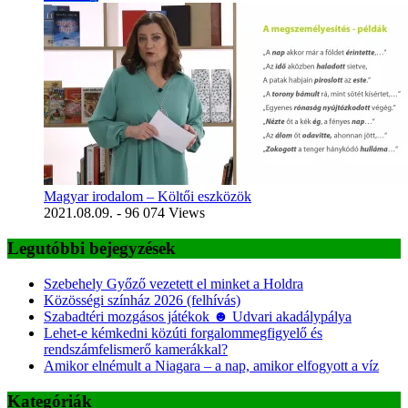
Magyar irodalom – Költői eszközök
2021.08.09.
- 96 074 Views
Legutóbbi bejegyzések
Szebehely Győző vezetett el minket a Holdra
Közösségi színház 2026 (felhívás)
Szabadtéri mozgásos játékok ☻ Udvari akadálypálya
Lehet-e kémkedni közúti forgalommegfigyelő és
rendszámfelismerő kamerákkal?
Amikor elnémult a Niagara – a nap, amikor elfogyott a víz
Kategóriák