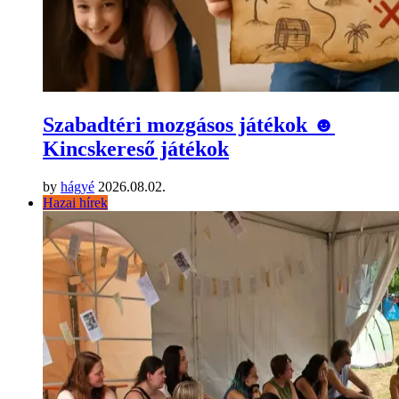
Szabadtéri mozgásos játékok ☻
Kincskereső játékok
by
hágyé
2026.08.02.
Hazai hírek