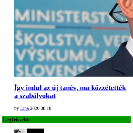
Így indul az új tanév, ma közzétették
a szabályokat
by
Lina
2020.08.18.
Legfrissebb