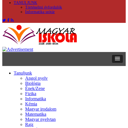
TANULJUNK
Történelmi évfordulók
Informatika szótár
Tanuljunk
Angol nyelv
Biológia
Ének/Zene
Fizika
Informatika
Kémia
Magyar irodalom
Matematika
Magyar nyelvtan
Rajz