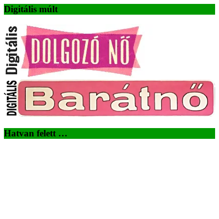
Digitális múlt
Hatvan felett …