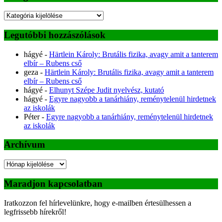
Kategóriák
Legutóbbi hozzászólások
hágyé
-
Härtlein Károly: Brutális fizika, avagy amit a tanterem
elbír – Rubens cső
geza
-
Härtlein Károly: Brutális fizika, avagy amit a tanterem
elbír – Rubens cső
hágyé
-
Elhunyt Szépe Judit nyelvész, kutató
hágyé
-
Egyre nagyobb a tanárhiány, reménytelenül hirdetnek
az iskolák
Péter
-
Egyre nagyobb a tanárhiány, reménytelenül hirdetnek
az iskolák
Archívum
Archívum
Maradjon kapcsolatban
Iratkozzon fel hírlevelünkre, hogy e-mailben értesülhessen a
legfrissebb hírekről!