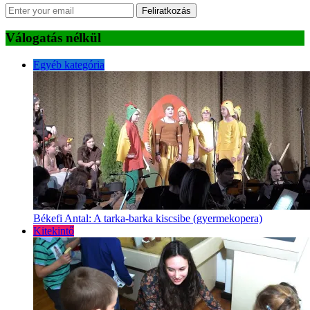
Feliratkozás
Válogatás nélkül
Egyéb kategória
Békefi Antal: A tarka-barka kiscsibe (gyermekopera)
Kitekintő