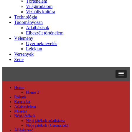
Történelem
Világirodalom
Vizuális kultúra
Technológia
Tudományosan
Adatbázisok
Elbeszélt történelem
Vélemény
Gyermeknevelés
Lélektan
Versenyek
Zene
Home
Home 2
Rólunk
Kapcsolat
Adatvédelem
Mesetár
Népi játékok
Népi játékok adatbázisa
Népi játékok (Csemadok)
Álláskereső