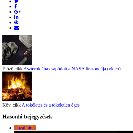
Előző cikk
Aszteroidába csapódott a NASA űrszondája (video)
Köv. cikk
A tökéletes és a tökéletlen égés
Hasonló bejegyzések
Hazai hírek