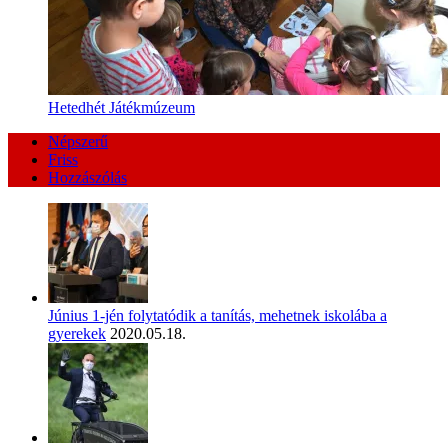
Hetedhét Játékmúzeum
Népszerű
Friss
Hozzászólás
Június 1-jén folytatódik a tanítás, mehetnek iskolába a
gyerekek
2020.05.18.