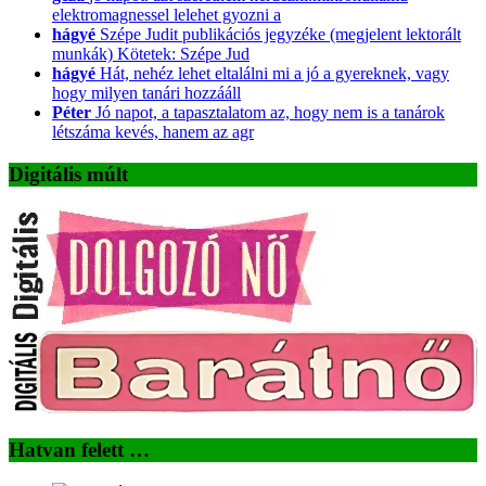
elektromagnessel lelehet gyozni a
hágyé
Szépe Judit publikációs jegyzéke (megjelent lektorált
munkák) Kötetek: Szépe Jud
hágyé
Hát, nehéz lehet eltalálni mi a jó a gyereknek, vagy
hogy milyen tanári hozzááll
Péter
Jó napot, a tapasztalatom az, hogy nem is a tanárok
létszáma kevés, hanem az agr
Digitális múlt
Hatvan felett …