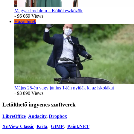
Magyar irodalom – Költői eszközök
- 96 069 Views
Hazai hírek
Május 25-én vagy június 1-jén nyitják ki az iskolákat
- 93 890 Views
Letölthető ingyenes szoftverek
LibreOffice
Audacity
,
Dropbox
XnView Classic
Krita
,
GIMP
,
Paint.NET