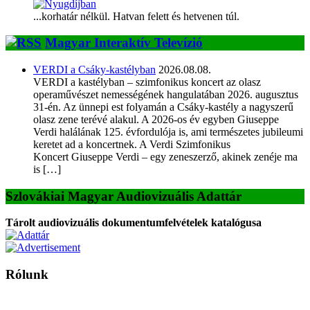
...korhatár nélkül. Hatvan felett és hetvenen túl.
Magyar Interaktív Televízió
VERDI a Csáky-kastélyban
2026.08.08.
VERDI a kastélyban – szimfonikus koncert az olasz
operaművészet nemességének hangulatában 2026. augusztus
31-én. Az ünnepi est folyamán a Csáky-kastély a nagyszerű
olasz zene terévé alakul. A 2026-os év egyben Giuseppe
Verdi halálának 125. évfordulója is, ami természetes jubileumi
keretet ad a koncertnek. A Verdi Szimfonikus
Koncert Giuseppe Verdi – egy zeneszerző, akinek zenéje ma
is […]
Szlovákiai Magyar Audiovizuális Adattár
Tárolt audiovizuális dokumentumfelvételek katalógusa
Rólunk
A Magyar Iskola a szlovákiai magyar iskolák, tanárok, szülők és