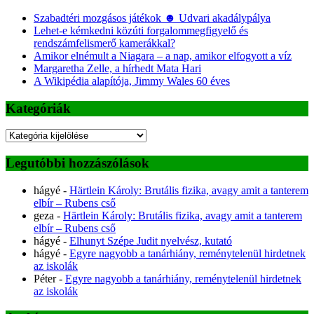
Szabadtéri mozgásos játékok ☻ Udvari akadálypálya
Lehet-e kémkedni közúti forgalommegfigyelő és
rendszámfelismerő kamerákkal?
Amikor elnémult a Niagara – a nap, amikor elfogyott a víz
Margaretha Zelle, a hírhedt Mata Hari
A Wikipédia alapítója, Jimmy Wales 60 éves
Kategóriák
Kategóriák
Legutóbbi hozzászólások
hágyé
-
Härtlein Károly: Brutális fizika, avagy amit a tanterem
elbír – Rubens cső
geza
-
Härtlein Károly: Brutális fizika, avagy amit a tanterem
elbír – Rubens cső
hágyé
-
Elhunyt Szépe Judit nyelvész, kutató
hágyé
-
Egyre nagyobb a tanárhiány, reménytelenül hirdetnek
az iskolák
Péter
-
Egyre nagyobb a tanárhiány, reménytelenül hirdetnek
az iskolák