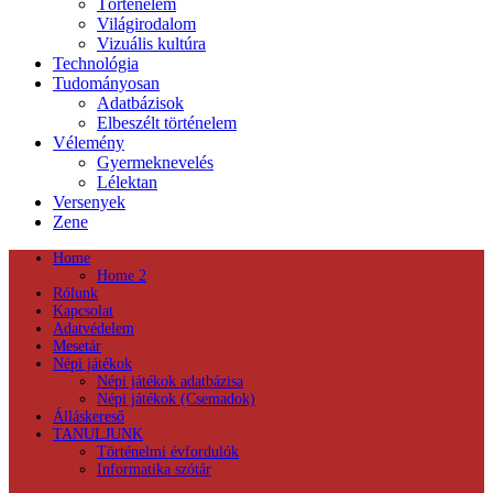
Történelem
Világirodalom
Vizuális kultúra
Technológia
Tudományosan
Adatbázisok
Elbeszélt történelem
Vélemény
Gyermeknevelés
Lélektan
Versenyek
Zene
Home
Home 2
Rólunk
Kapcsolat
Adatvédelem
Mesetár
Népi játékok
Népi játékok adatbázisa
Népi játékok (Csemadok)
Álláskereső
TANULJUNK
Történelmi évfordulók
Informatika szótár