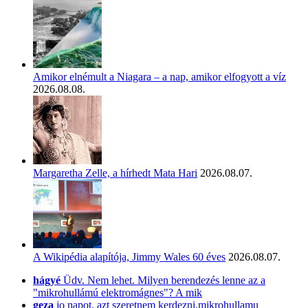
Amikor elnémult a Niagara – a nap, amikor elfogyott a víz
2026.08.08.
Margaretha Zelle, a hírhedt Mata Hari
2026.08.07.
A Wikipédia alapítója, Jimmy Wales 60 éves
2026.08.07.
hágyé
Üdv. Nem lehet. Milyen berendezés lenne az a
"mikrohullámú elektromágnes"? A mik
geza
jo napot. azt szeretnem kerdezni.mikrohullamu