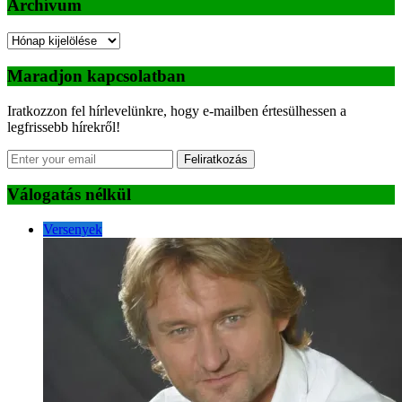
Archívum
Archívum
Maradjon kapcsolatban
Iratkozzon fel hírlevelünkre, hogy e-mailben értesülhessen a
legfrissebb hírekről!
Feliratkozás
Válogatás nélkül
Versenyek