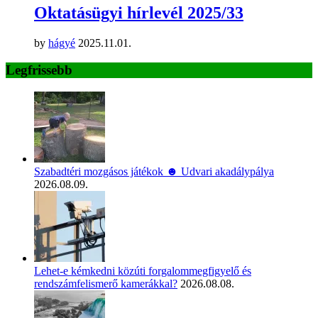
Oktatásügyi hírlevél 2025/33
by
hágyé
2025.11.01.
Legfrissebb
Szabadtéri mozgásos játékok ☻ Udvari akadálypálya
2026.08.09.
Lehet-e kémkedni közúti forgalommegfigyelő és
rendszámfelismerő kamerákkal?
2026.08.08.