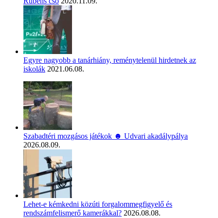
Rubens cső
2020.11.09.
Egyre nagyobb a tanárhiány, reménytelenül hirdetnek az
iskolák
2021.06.08.
Szabadtéri mozgásos játékok ☻ Udvari akadálypálya
2026.08.09.
Lehet-e kémkedni közúti forgalommegfigyelő és
rendszámfelismerő kamerákkal?
2026.08.08.