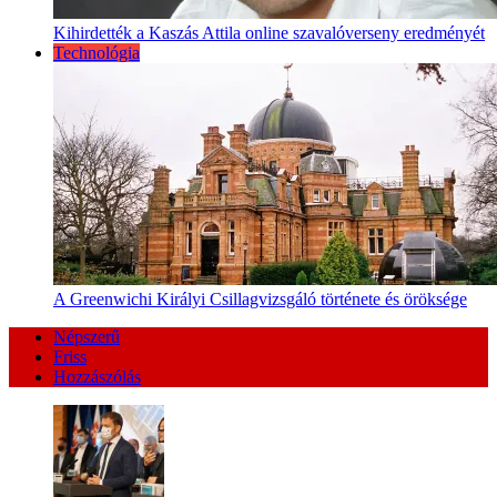
Kihirdették a Kaszás Attila online szavalóverseny eredményét
Technológia
A Greenwichi Királyi Csillagvizsgáló története és öröksége
Népszerű
Friss
Hozzászólás