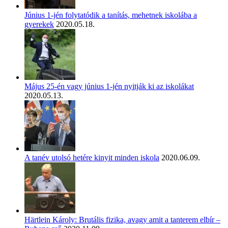
Június 1-jén folytatódik a tanítás, mehetnek iskolába a
gyerekek
2020.05.18.
Május 25-én vagy június 1-jén nyitják ki az iskolákat
2020.05.13.
A tanév utolsó hetére kinyit minden iskola
2020.06.09.
Härtlein Károly: Brutális fizika, avagy amit a tanterem elbír –