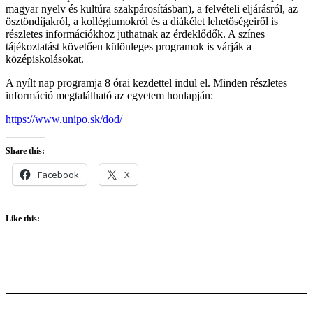
magyar nyelv és kultúra szakpárosításban), a felvételi eljárásról, az
ösztöndíjakról, a kollégiumokról és a diákélet lehetőségeiről is
részletes információkhoz juthatnak az érdeklődők. A színes
tájékoztatást követően különleges programok is várják a
középiskolásokat.
A nyílt nap programja 8 órai kezdettel indul el. Minden részletes
információ megtalálható az egyetem honlapján:
https://www.unipo.sk/dod/
Share this:
Facebook
X
Like this: