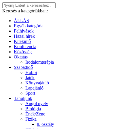
Keresés a kategóriákban:
ÁLLÁS
Egyéb kategória
Felhívások
Hazai hírek
Kitekintő
Konferencia
Közösség
Oktatás
Irodalomterápia
Szabadidő
Hobbi
Játék
Könyvajánló
Lapajánló
Sport
Tanuljunk
Angol nyelv
Biológia
Ének/Zene
Fizika
8. osztály