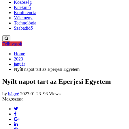
Közösség
Kitekintő
Konferencia
Vélemény
Technológia
Szabadidő
Felhívások
Home
2023
január
Nyílt napot tart az Eperjesi Egyetem
Nyílt napot tart az Eperjesi Egyetem
by
hágyé
2023.01.23.
93 Views
Megosztás: