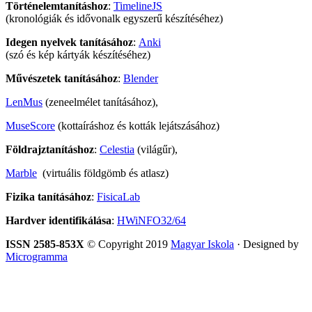
Történelemtanításhoz
:
TimelineJS
(kronológiák és idővonalk egyszerű készítéséhez)
Idegen nyelvek tanításához
:
Anki
(szó és kép kártyák készítéséhez)
Művészetek tanításához
:
Blender
LenMus
(zeneelmélet tanításához),
MuseScore
(kottaíráshoz és kották lejátszásához)
Földrajztanításhoz
:
Celestia
(világűr),
Marble
(virtuális földgömb és atlasz)
Fizika tanításához
:
FisicaLab
Hardver identifikálása
:
HWiNFO32/64
ISSN 2585-853X
© Copyright 2019
Magyar Iskola
· Designed by
Microgramma