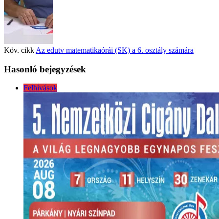
Köv. cikk
Az edutv matematikaórái (SK) a 6. osztály számára
Hasonló bejegyzések
Felhívások