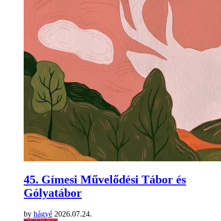
45. Gímesi Művelődési Tábor és
Gólyatábor
by
hágyé
2026.07.24.