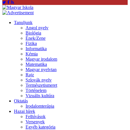
Tanuljunk
Angol nyelv
Biológia
Ének/Zene
Fizika
Informatika
Kémia
Magyar irodalom
Matematika
Magyar nyelvtan
Rajz
Szlovák nyelv
Természetismeret
Történelem
Vizuális kultúra
Oktatás
Irodalomterápia
Hazai hírek
Felhívások
Versenyek
Egyéb kategória