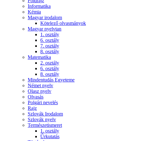
Földrajz
Informatika
Kémia
Magyar irodalom
Kötelező olvasmányok
Magyar nyelvtan
1. osztály
6. osztály
7. osztály
8. osztály
Matematika
2. osztály
6. osztály
8. osztály
Mindentudás Egyeteme
Német nyelv
Olasz nyelv
Olvasás
Polgári nevelés
Rajz
Szlovák Irodalom
Szlovák nyelv
Természetismeret
1. osztály
Űrkutatás