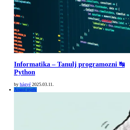
Informatika – Tanulj programozni ↹
Python
by
hágyé
2025.03.11.
Angol nyelv