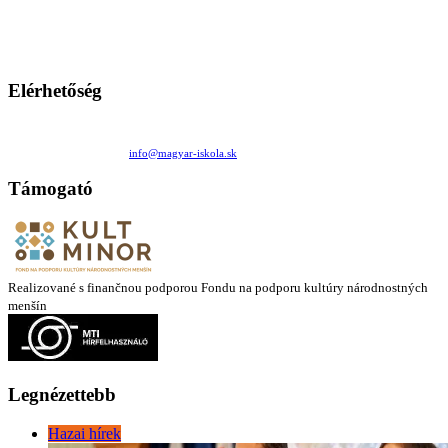
persze a diákok fóruma
Ezen az oldalon esetenként olyan írások jelennek meg, amelyek a hagyományos iskolafelfogástól eltérő
mintákat népszerűsítenek. Ennek következtében előfordulhat, hogy az idetévedő kiskorú felhasználók
látóköre gyorsabban szélesedik, mint azt a szülők esetleg szeretnék.
Elérhetőség
Családi Kör Egyesület/Združenie rod. kruhov
Medzilaborecká 17, 82101 Bratislava
+421 911 732 190 |
info@magyar-iskola.sk
Támogató
Realizované s finančnou podporou Fondu na podporu kultúry národnostných
menšín
Legnézettebb
Hazai hírek