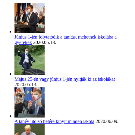
Június 1-jén folytatódik a tanítás, mehetnek iskolába a
gyerekek
2020.05.18.
Május 25-én vagy június 1-jén nyitják ki az iskolákat
2020.05.13.
A tanév utolsó hetére kinyit minden iskola
2020.06.09.