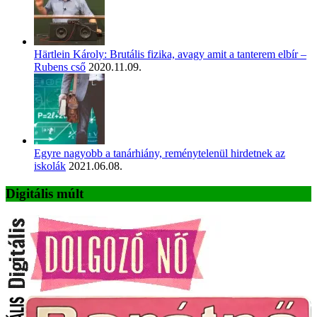
Härtlein Károly: Brutális fizika, avagy amit a tanterem elbír –
Rubens cső
2020.11.09.
Egyre nagyobb a tanárhiány, reménytelenül hirdetnek az
iskolák
2021.06.08.
Digitális múlt