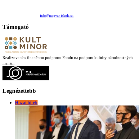
Családi Kör Egyesület/Združenie rod. kruhov
Medzilaborecká 17, 82101 Bratislava
+421 911 732 190 |
info@magyar-iskola.sk
Támogató
Realizované s finančnou podporou Fondu na podporu kultúry národnostných
menšín
Legnézettebb
Hazai hírek