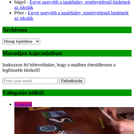
hágyé
-
Egyre nagyobb a tanárhiány, reménytelenül hirdetnek
az iskolák
Péter
-
Egyre nagyobb a tanárhiány, reménytelenül hirdetnek
az iskolák
Archívum
Archívum
Maradjon kapcsolatban
Iratkozzon fel hírlevelünkre, hogy e-mailben értesülhessen a
legfrissebb hírekről!
Feliratkozás
Válogatás nélkül
Kitekintő