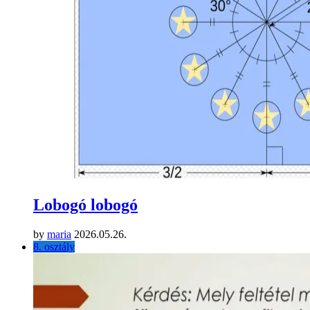
Lobogó lobogó
by
maria
2026.05.26.
8. osztály