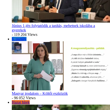
Június 1-jén folytatódik a tanítás, mehetnek iskolába a
gyerekek
- 119 204 Views
6. osztály
Magyar irodalom – Költői eszközök
- 96 052 Views
Hazai hírek