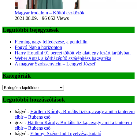
Magyar irodalom – Költői eszközök
2021.08.09.
- 96 052 Views
Legutóbbi bejegyzések
Fleming nagy felfedezése, a penicillin
Fogyó Nap a horizonton
Harry Houdini 91 percet töltött víz alatt egy lezárt tartályban
Weber Antal, a kórházépítő sztárépítész hagyatéka
A magyar Szolzsenyicin – Lengyel József
Kategóriák
Kategóriák
Legutóbbi hozzászólások
hágyé
-
Härtlein Károly: Brutális fizika, avagy amit a tanterem
elbír – Rubens cső
geza
-
Härtlein Károly: Brutális fizika, avagy amit a tanterem
elbír – Rubens cső
hágyé
-
Elhunyt Szépe Judit nyelvész, kutató