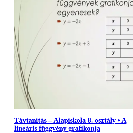
Távtanítás – Alapiskola 8. osztály • A
lineáris függvény grafikonja