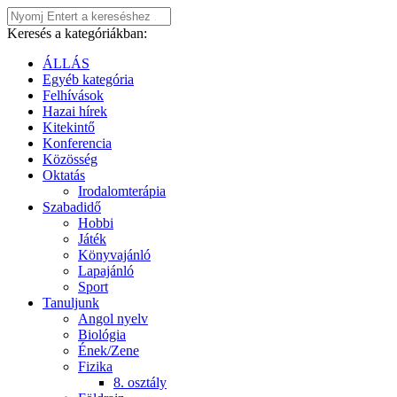
Keresés a kategóriákban:
ÁLLÁS
Egyéb kategória
Felhívások
Hazai hírek
Kitekintő
Konferencia
Közösség
Oktatás
Irodalomterápia
Szabadidő
Hobbi
Játék
Könyvajánló
Lapajánló
Sport
Tanuljunk
Angol nyelv
Biológia
Ének/Zene
Fizika
8. osztály