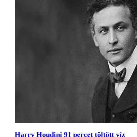
Harry Houdini 91 percet töltött víz