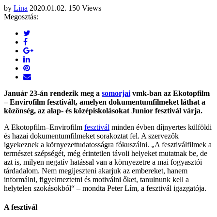
by
Lina
2020.01.02.
150 Views
Megosztás:
Január 23-án rendezik meg a
somorjai
vmk-ban az Ekotopfilm
– Envirofilm fesztivált, amelyen dokumentumfilmeket láthat a
közönség, az alap- és középiskolásokat Junior fesztivál várja.
A Ekotopfilm–Envirofilm
fesztivál
minden évben díjnyertes külföldi
és hazai dokumentumfilmeket sorakoztat fel. A szervezők
igyekeznek a környezettudatosságra fókuszálni. „A fesztiválfilmek a
természet szépségét, még érintetlen távoli helyeket mutatnak be, de
azt is, milyen negatív hatással van a környezetre a mai fogyasztói
tárdadalom. Nem megijeszteni akarjuk az embereket, hanem
informálni, figyelmeztetni és motiválni őket, tanulnunk kell a
helytelen szokásokból“ – mondta Peter Lím, a fesztivál igazgatója.
A fesztivál