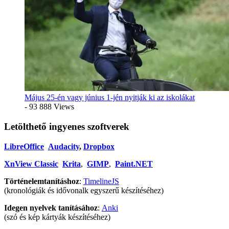
Május 25-én vagy június 1-jén nyitják ki az iskolákat
- 93 888 Views
Letölthető ingyenes szoftverek
LibreOffice
Audacity
,
Dropbox
XnView Classic
Krita
,
GIMP
,
Paint.NET
Történelemtanításhoz
:
TimelineJS
(kronológiák és idővonalk egyszerű készítéséhez)
Idegen nyelvek tanításához
:
Anki
(szó és kép kártyák készítéséhez)