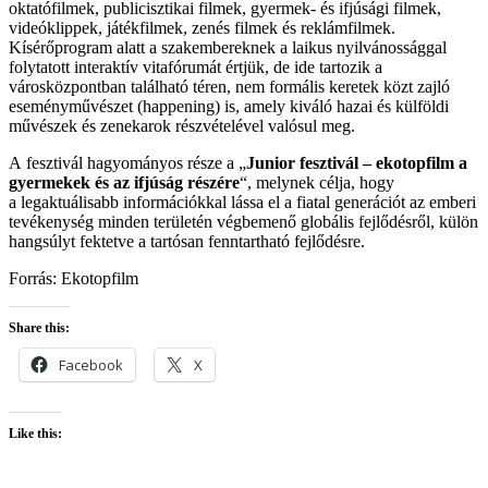
oktatófilmek, publicisztikai filmek, gyermek- és ifjúsági filmek,
videóklippek, játékfilmek, zenés filmek és reklámfilmek.
Kísérőprogram alatt a szakembereknek a laikus nyilvánossággal
folytatott interaktív vitafórumát értjük, de ide tartozik a
városközpontban található téren, nem formális keretek közt zajló
eseményművészet (happening) is, amely kiváló hazai és külföldi
művészek és zenekarok részvételével valósul meg.
A fesztivál hagyományos része a „
Junior fesztivál – ekotopfilm a
gyermekek és az ifjúság részére
“, melynek célja, hogy
a legaktuálisabb információkkal lássa el a fiatal generációt az emberi
tevékenység minden területén végbemenő globális fejlődésről, külön
hangsúlyt fektetve a tartósan fenntartható fejlődésre.
Forrás: Ekotopfilm
Share this:
Facebook
X
Like this: