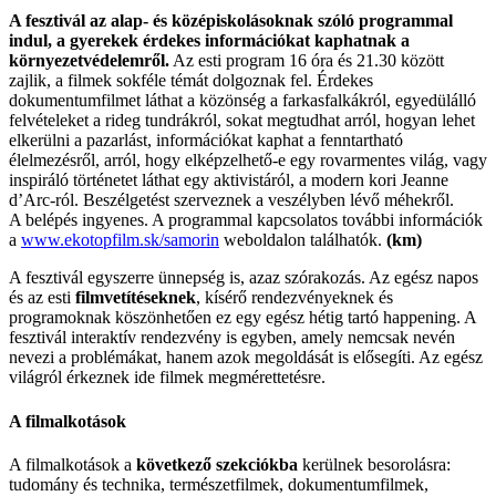
A fesztivál az alap- és középiskolásoknak szóló programmal
indul, a gyerekek érdekes információkat kaphatnak a
környezetvédelemről.
Az esti program 16 óra és 21.30 között
zajlik, a filmek sokféle témát dolgoznak fel. Érdekes
dokumentumfilmet láthat a közönség a farkasfalkákról, egyedülálló
felvételeket a rideg tundrákról, sokat megtudhat arról, hogyan lehet
elkerülni a pazarlást, információkat kaphat a fenntartható
élelmezésről, arról, hogy elképzelhető-e egy rovarmentes világ, vagy
inspiráló történetet láthat egy aktivistáról, a modern kori Jeanne
d’Arc-ról. Beszélgetést szerveznek a veszélyben lévő méhekről.
A belépés ingyenes. A programmal kapcsolatos további információk
a
www.ekotopfilm.sk/samorin
weboldalon találhatók.
(km)
A fesztivál egyszerre ünnepség is, azaz szórakozás. Az egész napos
és az esti
filmvetítéseknek
, kísérő rendezvényeknek és
programoknak köszönhetően ez egy egész hétig tartó happening. A
fesztivál interaktív rendezvény is egyben, amely nemcsak nevén
nevezi a problémákat, hanem azok megoldását is elősegíti. Az egész
világról érkeznek ide filmek megmérettetésre.
A filmalkotások
A filmalkotások a
következő szekciókba
kerülnek besorolásra:
tudomány és technika, természetfilmek, dokumentumfilmek,