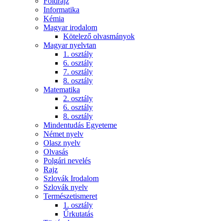
Földrajz
Informatika
Kémia
Magyar irodalom
Kötelező olvasmányok
Magyar nyelvtan
1. osztály
6. osztály
7. osztály
8. osztály
Matematika
2. osztály
6. osztály
8. osztály
Mindentudás Egyeteme
Német nyelv
Olasz nyelv
Olvasás
Polgári nevelés
Rajz
Szlovák Irodalom
Szlovák nyelv
Természetismeret
1. osztály
Űrkutatás