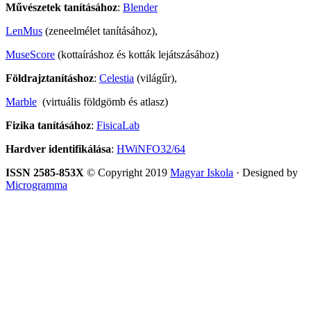
Művészetek tanításához
:
Blender
LenMus
(zeneelmélet tanításához),
MuseScore
(kottaíráshoz és kották lejátszásához)
Földrajztanításhoz
:
Celestia
(világűr),
Marble
(virtuális földgömb és atlasz)
Fizika tanításához
:
FisicaLab
Hardver identifikálása
:
HWiNFO32/64
ISSN 2585-853X
© Copyright 2019
Magyar Iskola
· Designed by
Microgramma