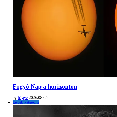
Fogyó Nap a horizonton
by
hágyé
2026.08.05.
Egyéb kategória