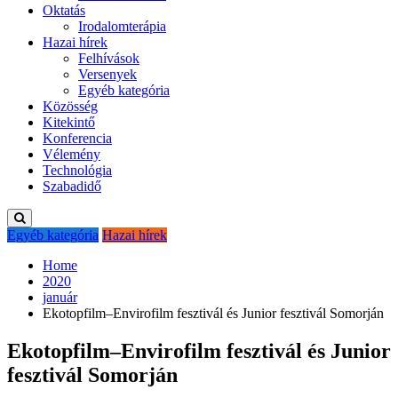
Oktatás
Irodalomterápia
Hazai hírek
Felhívások
Versenyek
Egyéb kategória
Közösség
Kitekintő
Konferencia
Vélemény
Technológia
Szabadidő
Egyéb kategória
Hazai hírek
Home
2020
január
Ekotopfilm–Envirofilm fesztivál és Junior fesztivál Somorján
Ekotopfilm–Envirofilm fesztivál és Junior
fesztivál Somorján