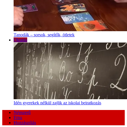
Tanodák – sorsok, segítők, ötletek
Oktatás
Idén gyerekek nélkül zajlik az iskolai beiratkozás
Népszerű
Friss
Hozzászólás