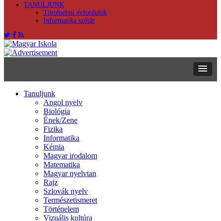
TANULJUNK
Történelmi évfordulók
Informatika szótár
Tanuljunk
Angol nyelv
Biológia
Ének/Zene
Fizika
Informatika
Kémia
Magyar irodalom
Matematika
Magyar nyelvtan
Rajz
Szlovák nyelv
Természetismeret
Történelem
Vizuális kultúra