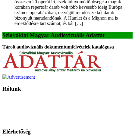
összesen 20 operát írt, ezek túlnyomó többsége a maguk
korában repertoár darab volt több kevesebb ideig Európa
számos operaházában, de végül mindössze két darab
bizonyult maradandónak. A Hamlet és a Mignon ma is
érdeklődésre tart számot, és bár […]
Szlovákiai Magyar Audiovizuális Adattár
Tárolt audiovizuális dokumentumfelvételek katalógusa
Rólunk
A Magyar Iskola a szlovákiai magyar iskolák, tanárok, szülők és
persze a diákok fóruma
Ezen az oldalon esetenként olyan írások jelennek meg, amelyek a hagyományos iskolafelfogástól eltérő
mintákat népszerűsítenek. Ennek következtében előfordulhat, hogy az idetévedő kiskorú felhasználók
látóköre gyorsabban szélesedik, mint azt a szülők esetleg szeretnék.
Elérhetőség