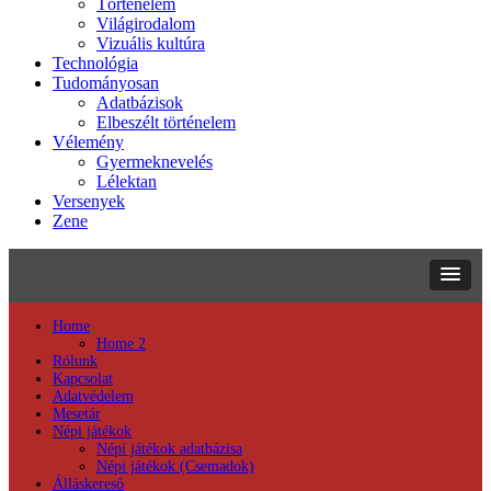
Történelem
Világirodalom
Vizuális kultúra
Technológia
Tudományosan
Adatbázisok
Elbeszélt történelem
Vélemény
Gyermeknevelés
Lélektan
Versenyek
Zene
Home
Home 2
Rólunk
Kapcsolat
Adatvédelem
Mesetár
Népi játékok
Népi játékok adatbázisa
Népi játékok (Csemadok)
Álláskereső