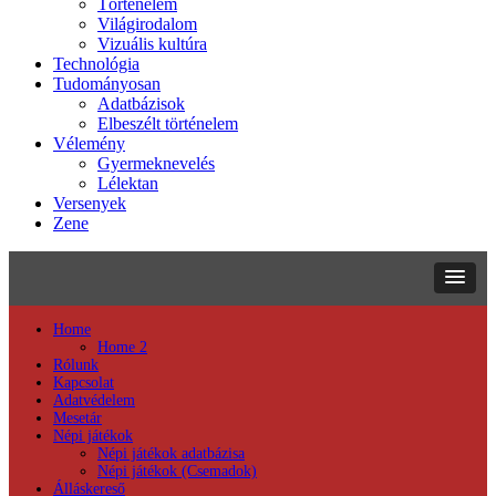
Történelem
Világirodalom
Vizuális kultúra
Technológia
Tudományosan
Adatbázisok
Elbeszélt történelem
Vélemény
Gyermeknevelés
Lélektan
Versenyek
Zene
Home
Home 2
Rólunk
Kapcsolat
Adatvédelem
Mesetár
Népi játékok
Népi játékok adatbázisa
Népi játékok (Csemadok)
Álláskereső