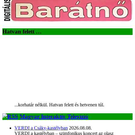
Hatvan felett …
...korhatár nélkül. Hatvan felett és hetvenen túl.
Magyar Interaktív Televízió
VERDI a Csáky-kastélyban
2026.08.08.
VERDI a kastélyban – szimfonikus koncert az olasz