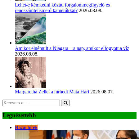
Lehet-e kémkedni közúti forgalommegfigyelő és
rendszámfelismerő kamerákkal?
2026.08.08.
Amikor elnémult a Niagara – a nap, amikor elfogyott a víz
2026.08.08.
Margaretha Zelle, a hírhedt Mata Hari
2026.08.07.
Legnézettebb
Hazai hírek