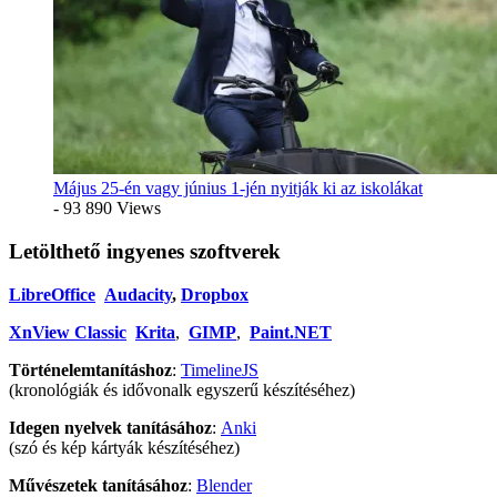
Május 25-én vagy június 1-jén nyitják ki az iskolákat
- 93 890 Views
Letölthető ingyenes szoftverek
LibreOffice
Audacity
,
Dropbox
XnView Classic
Krita
,
GIMP
,
Paint.NET
Történelemtanításhoz
:
TimelineJS
(kronológiák és idővonalk egyszerű készítéséhez)
Idegen nyelvek tanításához
:
Anki
(szó és kép kártyák készítéséhez)
Művészetek tanításához
:
Blender