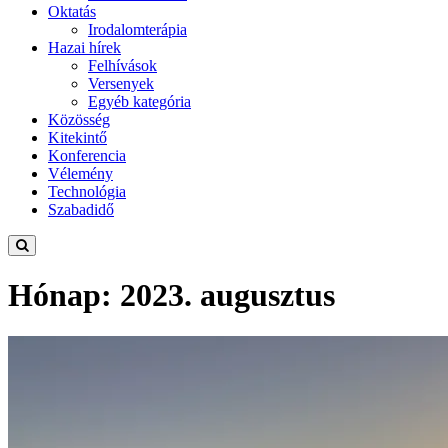
Oktatás
Irodalomterápia
Hazai hírek
Felhívások
Versenyek
Egyéb kategória
Közösség
Kitekintő
Konferencia
Vélemény
Technológia
Szabadidő
Hónap:
2023. augusztus