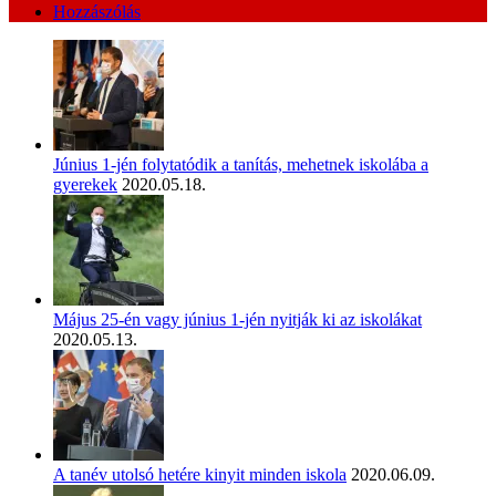
Hozzászólás
Június 1-jén folytatódik a tanítás, mehetnek iskolába a
gyerekek
2020.05.18.
Május 25-én vagy június 1-jén nyitják ki az iskolákat
2020.05.13.
A tanév utolsó hetére kinyit minden iskola
2020.06.09.