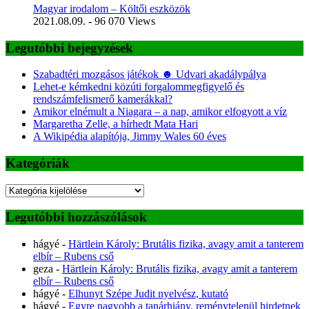
Magyar irodalom – Költői eszközök
2021.08.09.
- 96 070 Views
Legutóbbi bejegyzések
Szabadtéri mozgásos játékok ☻ Udvari akadálypálya
Lehet-e kémkedni közúti forgalommegfigyelő és
rendszámfelismerő kamerákkal?
Amikor elnémult a Niagara – a nap, amikor elfogyott a víz
Margaretha Zelle, a hírhedt Mata Hari
A Wikipédia alapítója, Jimmy Wales 60 éves
Kategóriák
Kategóriák
Legutóbbi hozzászólások
hágyé
-
Härtlein Károly: Brutális fizika, avagy amit a tanterem
elbír – Rubens cső
geza
-
Härtlein Károly: Brutális fizika, avagy amit a tanterem
elbír – Rubens cső
hágyé
-
Elhunyt Szépe Judit nyelvész, kutató
hágyé
-
Egyre nagyobb a tanárhiány, reménytelenül hirdetnek