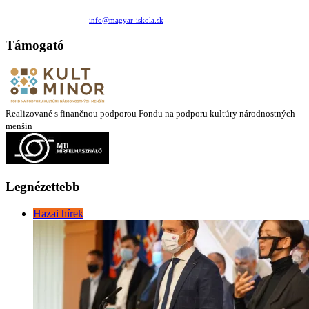
Családi Kör Egyesület/Združenie rod. kruhov
Medzilaborecká 17, 82101 Bratislava
+421 911 732 190 |
info@magyar-iskola.sk
Támogató
Realizované s finančnou podporou Fondu na podporu kultúry národnostných
menšín
Legnézettebb
Hazai hírek