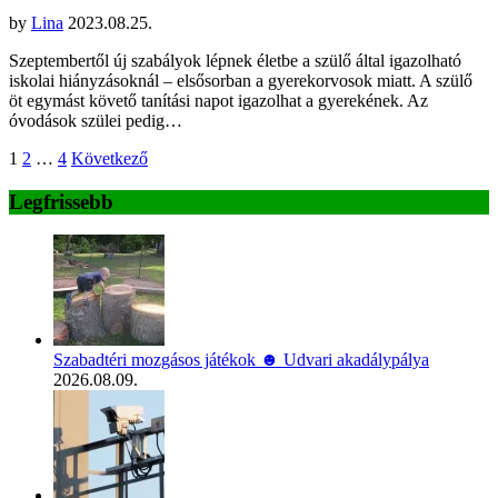
by
Lina
2023.08.25.
Szeptembertől új szabályok lépnek életbe a szülő által igazolható
iskolai hiányzásoknál – elsősorban a gyerekorvosok miatt. A szülő
öt egymást követő tanítási napot igazolhat a gyerekének. Az
óvodások szülei pedig…
Bejegyzések
1
2
…
4
Következő
lapozása
Legfrissebb
Szabadtéri mozgásos játékok ☻ Udvari akadálypálya
2026.08.09.