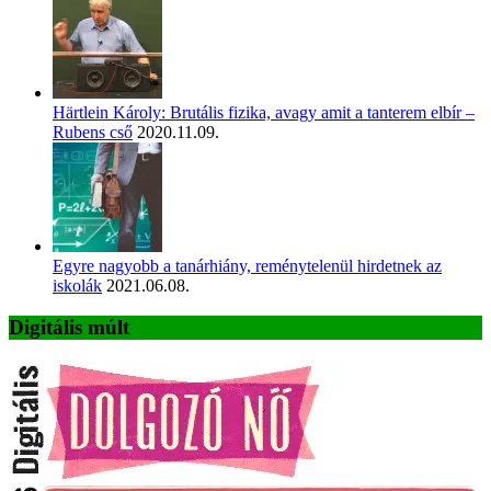
Härtlein Károly: Brutális fizika, avagy amit a tanterem elbír –
Rubens cső
2020.11.09.
Egyre nagyobb a tanárhiány, reménytelenül hirdetnek az
iskolák
2021.06.08.
Digitális múlt