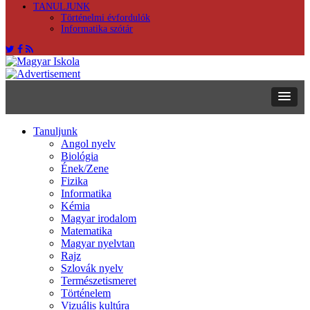
TANULJUNK
Történelmi évfordulók
Informatika szótár
Tanuljunk
Angol nyelv
Biológia
Ének/Zene
Fizika
Informatika
Kémia
Magyar irodalom
Matematika
Magyar nyelvtan
Rajz
Szlovák nyelv
Természetismeret
Történelem
Vizuális kultúra