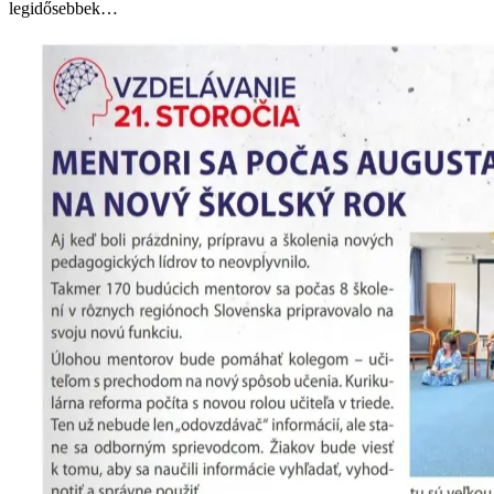
legidősebbek…