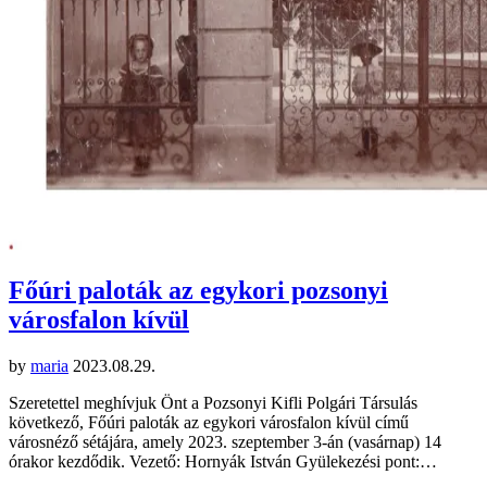
Főúri paloták az egykori pozsonyi
városfalon kívül
by
maria
2023.08.29.
Szeretettel meghívjuk Önt a Pozsonyi Kifli Polgári Társulás
következő, Főúri paloták az egykori városfalon kívül című
városnéző sétájára, amely 2023. szeptember 3-án (vasárnap) 14
órakor kezdődik. Vezető: Hornyák István Gyülekezési pont:…