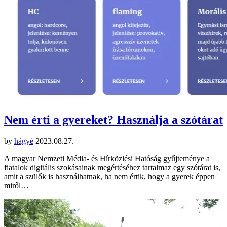
Nem érti a gyereket? Használja a szótárat
by
hágyé
2023.08.27.
A magyar Nemzeti Média- és Hírközlési Hatóság gyűjteménye a
fiatalok digitális szokásainak megértéséhez tartalmaz egy szótárat is,
amit a szülők is használhatnak, ha nem értik, hogy a gyerek éppen
miről…