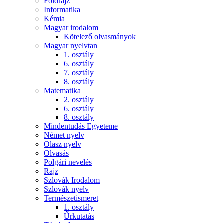
Földrajz
Informatika
Kémia
Magyar irodalom
Kötelező olvasmányok
Magyar nyelvtan
1. osztály
6. osztály
7. osztály
8. osztály
Matematika
2. osztály
6. osztály
8. osztály
Mindentudás Egyeteme
Német nyelv
Olasz nyelv
Olvasás
Polgári nevelés
Rajz
Szlovák Irodalom
Szlovák nyelv
Természetismeret
1. osztály
Űrkutatás