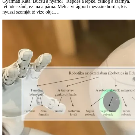
Gyarmati Kata: Búcsú a nyártól Repdes a lepke, csillog a szárnya,
rét üde színű, ez ma a párna. Méh a virágport messzire hordja, kis
nyuszi szomját tó vize oltja.…