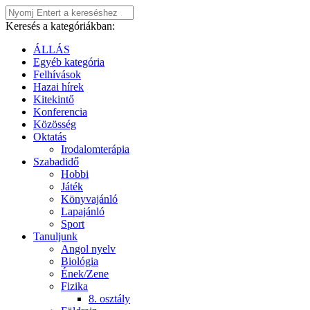
Keresés a kategóriákban:
ÁLLÁS
Egyéb kategória
Felhívások
Hazai hírek
Kitekintő
Konferencia
Közösség
Oktatás
Irodalomterápia
Szabadidő
Hobbi
Játék
Könyvajánló
Lapajánló
Sport
Tanuljunk
Angol nyelv
Biológia
Ének/Zene
Fizika
8. osztály