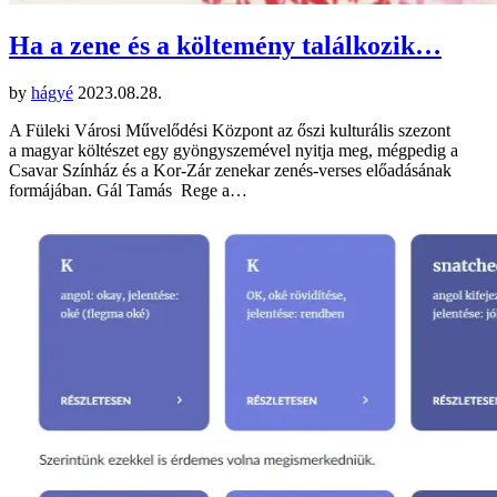
Ha a zene és a költemény találkozik…
by
hágyé
2023.08.28.
A Füleki Városi Művelődési Központ az őszi kulturális szezont
a magyar költészet egy gyöngyszemével nyitja meg, mégpedig a
Csavar Színház és a Kor-Zár zenekar zenés-verses előadásának
formájában. Gál Tamás Rege a…