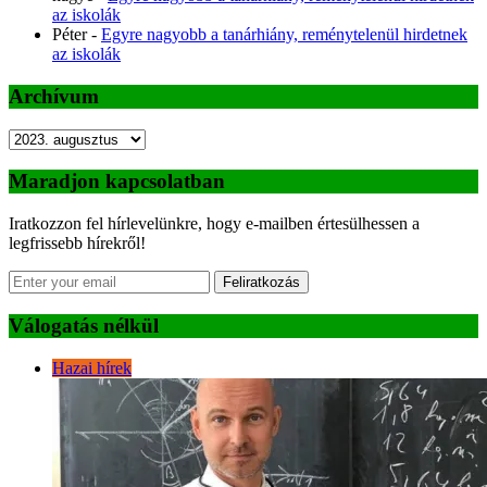
az iskolák
Péter
-
Egyre nagyobb a tanárhiány, reménytelenül hirdetnek
az iskolák
Archívum
Archívum
Maradjon kapcsolatban
Iratkozzon fel hírlevelünkre, hogy e-mailben értesülhessen a
legfrissebb hírekről!
Feliratkozás
Válogatás nélkül
Hazai hírek