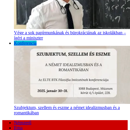
Vége a sok papírmunkának és bürokráciának az iskolákban –
ígéri a miniszter
Konferencia
Szubjektum, szellem és eszme a német idealizmusban és a
romantikában
Népszerű
Friss