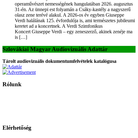
operaművészet nemességének hangulatában 2026. augusztus
31-én. Az ünnepi est folyamán a Csáky-kastély a nagyszerű
olasz zene terévé alakul. A 2026-os év egyben Giuseppe
Verdi halálának 125. évfordulója is, ami természetes jubileumi
keretet ad a koncertnek. A Verdi Szimfonikus
Koncert Giuseppe Verdi – egy zeneszerző, akinek zenéje ma
is […]
Szlovákiai Magyar Audiovizuális Adattár
Tárolt audiovizuális dokumentumfelvételek katalógusa
Rólunk
A Magyar Iskola a szlovákiai magyar iskolák, tanárok, szülők és
persze a diákok fóruma
Ezen az oldalon esetenként olyan írások jelennek meg, amelyek a hagyományos iskolafelfogástól eltérő
mintákat népszerűsítenek. Ennek következtében előfordulhat, hogy az idetévedő kiskorú felhasználók
látóköre gyorsabban szélesedik, mint azt a szülők esetleg szeretnék.
Elérhetőség