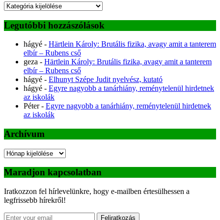
Kategóriák
Legutóbbi hozzászólások
hágyé
-
Härtlein Károly: Brutális fizika, avagy amit a tanterem
elbír – Rubens cső
geza
-
Härtlein Károly: Brutális fizika, avagy amit a tanterem
elbír – Rubens cső
hágyé
-
Elhunyt Szépe Judit nyelvész, kutató
hágyé
-
Egyre nagyobb a tanárhiány, reménytelenül hirdetnek
az iskolák
Péter
-
Egyre nagyobb a tanárhiány, reménytelenül hirdetnek
az iskolák
Archívum
Archívum
Maradjon kapcsolatban
Iratkozzon fel hírlevelünkre, hogy e-mailben értesülhessen a
legfrissebb hírekről!
Feliratkozás