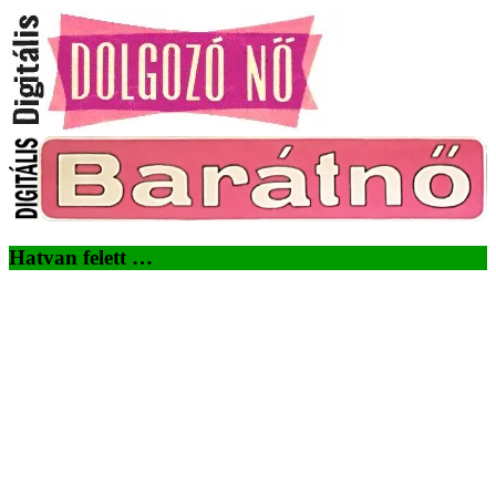
Hatvan felett …