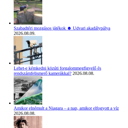
Szabadtéri mozgásos játékok ☻ Udvari akadálypálya
2026.08.09.
Lehet-e kémkedni közúti forgalommegfigyelő és
rendszámfelismerő kamerákkal?
2026.08.08.
Amikor elnémult a Niagara – a nap, amikor elfogyott a víz
2026.08.08.