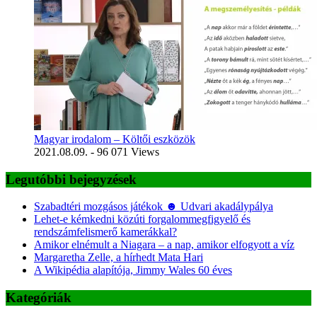
Magyar irodalom – Költői eszközök
2021.08.09.
- 96 071 Views
Legutóbbi bejegyzések
Szabadtéri mozgásos játékok ☻ Udvari akadálypálya
Lehet-e kémkedni közúti forgalommegfigyelő és
rendszámfelismerő kamerákkal?
Amikor elnémult a Niagara – a nap, amikor elfogyott a víz
Margaretha Zelle, a hírhedt Mata Hari
A Wikipédia alapítója, Jimmy Wales 60 éves
Kategóriák