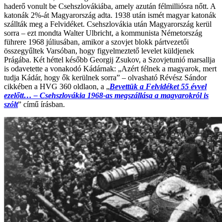
haderő vonult be Csehszlovákiába, amely azután félmilliósra nőtt. A
katonák 2%-át Magyarország adta. 1938 után ismét magyar katonák
szállták meg a Felvidéket. Csehszlovákia után Magyarország kerül
sorra – ezt mondta Walter Ulbricht, a kommunista Németország
führere 1968 júliusában, amikor a szovjet blokk pártvezetői
összegyűltek Varsóban, hogy figyelmeztető levelet küldjenek
Prágába. Két héttel később Georgij Zsukov, a Szovjetunió marsallja
is odavetette a vonakodó Kádárnak: „Azért félnek a magyarok, mert
tudja Kádár, hogy ők kerülnek sorra” – olvasható Révész Sándor
cikkében a HVG 360 oldlaon, a „
Bevettük a Felvidéket 55 évvel
ezelőtt… – Csehszlovákia 1968-as megszállása a magyarokról is
szólt
” című írásban.