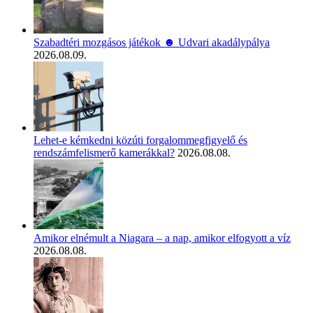
Szabadtéri mozgásos játékok ☻ Udvari akadálypálya
2026.08.09.
Lehet-e kémkedni közúti forgalommegfigyelő és
rendszámfelismerő kamerákkal?
2026.08.08.
Amikor elnémult a Niagara – a nap, amikor elfogyott a víz
2026.08.08.