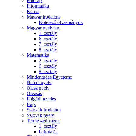
Földrajz
Informatika
Kémia
Magyar irodalom
Kötelező olvasmányok
Magyar nyelvtan
1. osztály
6. osztály
7. osztály
8. osztály
Matematika
2. osztály
6. osztály
8. osztály
Mindentudás Egyeteme
Német nyelv
Olasz nyelv
Olvasás
Polgári nevelés
Rajz
Szlovák Irodalom
Szlovák nyelv
Természetismeret
1. osztály
Űrkutatás