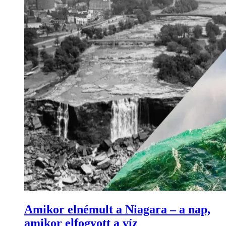
Amikor elnémult a Niagara – a nap,
amikor elfogyott a víz