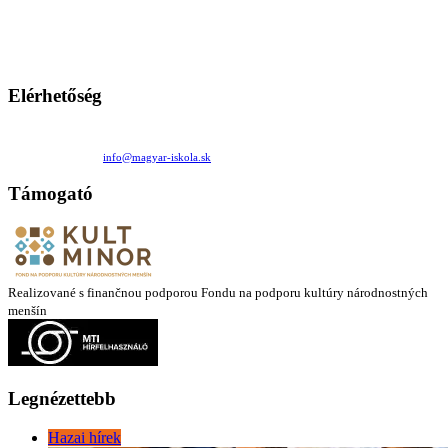
persze a diákok fóruma
Ezen az oldalon esetenként olyan írások jelennek meg, amelyek a hagyományos iskolafelfogástól eltérő
mintákat népszerűsítenek. Ennek következtében előfordulhat, hogy az idetévedő kiskorú felhasználók
látóköre gyorsabban szélesedik, mint azt a szülők esetleg szeretnék.
Elérhetőség
Családi Kör Egyesület/Združenie rod. kruhov
Medzilaborecká 17, 82101 Bratislava
+421 911 732 190 |
info@magyar-iskola.sk
Támogató
Realizované s finančnou podporou Fondu na podporu kultúry národnostných
menšín
Legnézettebb
Hazai hírek