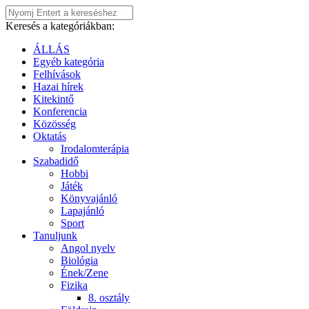
Keresés a kategóriákban:
ÁLLÁS
Egyéb kategória
Felhívások
Hazai hírek
Kitekintő
Konferencia
Közösség
Oktatás
Irodalomterápia
Szabadidő
Hobbi
Játék
Könyvajánló
Lapajánló
Sport
Tanuljunk
Angol nyelv
Biológia
Ének/Zene
Fizika
8. osztály