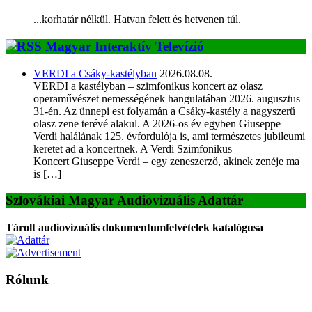
...korhatár nélkül. Hatvan felett és hetvenen túl.
Magyar Interaktív Televízió
VERDI a Csáky-kastélyban
2026.08.08.
VERDI a kastélyban – szimfonikus koncert az olasz
operaművészet nemességének hangulatában 2026. augusztus
31-én. Az ünnepi est folyamán a Csáky-kastély a nagyszerű
olasz zene terévé alakul. A 2026-os év egyben Giuseppe
Verdi halálának 125. évfordulója is, ami természetes jubileumi
keretet ad a koncertnek. A Verdi Szimfonikus
Koncert Giuseppe Verdi – egy zeneszerző, akinek zenéje ma
is […]
Szlovákiai Magyar Audiovizuális Adattár
Tárolt audiovizuális dokumentumfelvételek katalógusa
Rólunk
A Magyar Iskola a szlovákiai magyar iskolák, tanárok, szülők és