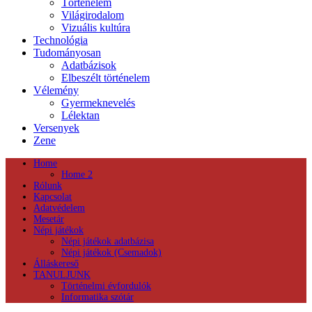
Történelem
Világirodalom
Vizuális kultúra
Technológia
Tudományosan
Adatbázisok
Elbeszélt történelem
Vélemény
Gyermeknevelés
Lélektan
Versenyek
Zene
Home
Home 2
Rólunk
Kapcsolat
Adatvédelem
Mesetár
Népi játékok
Népi játékok adatbázisa
Népi játékok (Csemadok)
Álláskereső
TANULJUNK
Történelmi évfordulók
Informatika szótár