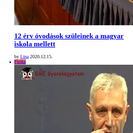
12 érv óvodások szüleinek a magyar
iskola mellett
by
Lina
2020.12.15.
Fizika