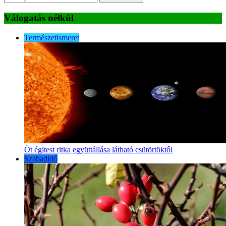
Válogatás nélkül
Természetismeret
Öt égitest ritka együttállása látható csütörtöktől
Szabadidő