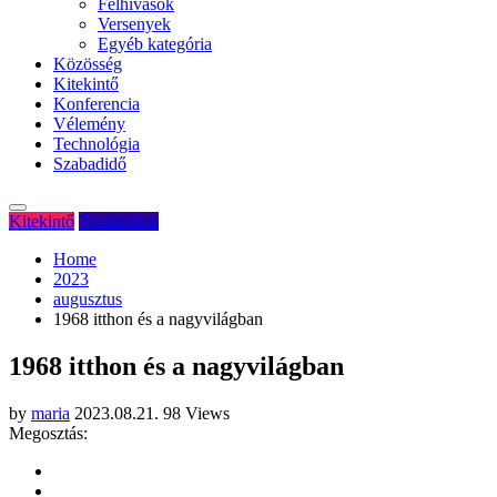
Felhívások
Versenyek
Egyéb kategória
Közösség
Kitekintő
Konferencia
Vélemény
Technológia
Szabadidő
Kitekintő
Történelem
Home
2023
augusztus
1968 itthon és a nagyvilágban
1968 itthon és a nagyvilágban
by
maria
2023.08.21.
98 Views
Megosztás: