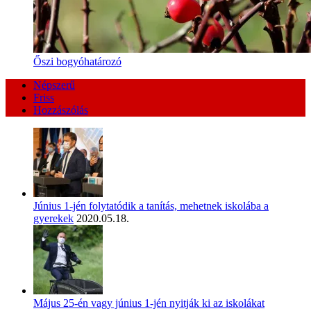
Őszi bogyóhatározó
Népszerű
Friss
Hozzászólás
Június 1-jén folytatódik a tanítás, mehetnek iskolába a
gyerekek
2020.05.18.
Május 25-én vagy június 1-jén nyitják ki az iskolákat