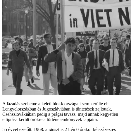
A lázadás szelleme a keleti blokk országait sem kerülte el:
Lengyelországban és Jugoszláviában is tüntetések zajlottak,
Csehszlovákiában pedig a prágai tavasz, majd annak kegyetlen
eltiprása került örökre a történelemkönyvek lapjaira.
55 évvel ezelőtt, 1968. augusztus 21-én 0 órakor kétszázezres