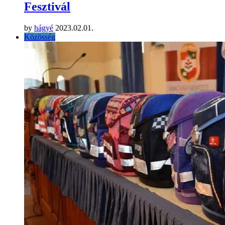
Fesztivál
by
hágyé
2023.02.01.
Közösség