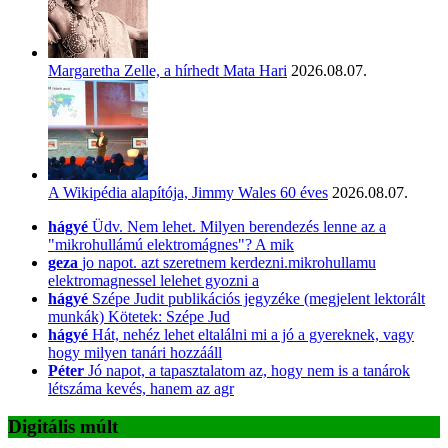
Margaretha Zelle, a hírhedt Mata Hari
2026.08.07.
A Wikipédia alapítója, Jimmy Wales 60 éves
2026.08.07.
hágyé
Üdv. Nem lehet. Milyen berendezés lenne az a
"mikrohullámú elektromágnes"? A mik
geza
jo napot. azt szeretnem kerdezni.mikrohullamu
elektromagnessel lelehet gyozni a
hágyé
Szépe Judit publikációs jegyzéke (megjelent lektorált
munkák) Kötetek: Szépe Jud
hágyé
Hát, nehéz lehet eltalálni mi a jó a gyereknek, vagy
hogy milyen tanári hozzááll
Péter
Jó napot, a tapasztalatom az, hogy nem is a tanárok
létszáma kevés, hanem az agr
Digitális múlt