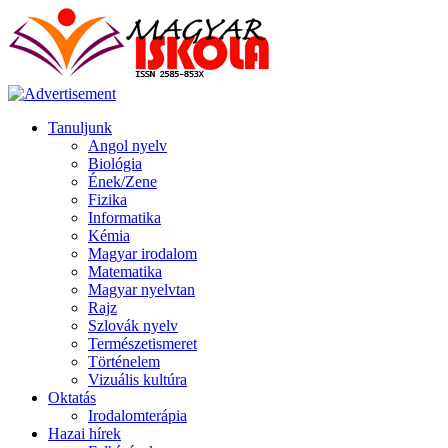
Tanuljunk
Angol nyelv
Biológia
Ének/Zene
Fizika
Informatika
Kémia
Magyar irodalom
Matematika
Magyar nyelvtan
Rajz
Szlovák nyelv
Természetismeret
Történelem
Vizuális kultúra
Oktatás
Irodalomterápia
Hazai hírek