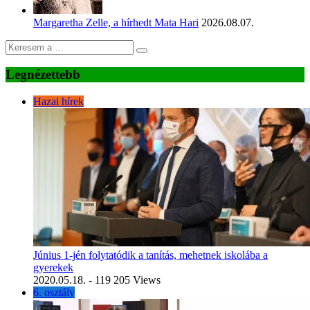
Margaretha Zelle, a hírhedt Mata Hari
2026.08.07.
Legnézettebb
Hazai hírek
Június 1-jén folytatódik a tanítás, mehetnek iskolába a
gyerekek
2020.05.18.
- 119 205 Views
6. osztály