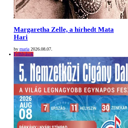
Margaretha Zelle, a hírhedt Mata
Hari
by
maria
2026.08.07.
Felhívások