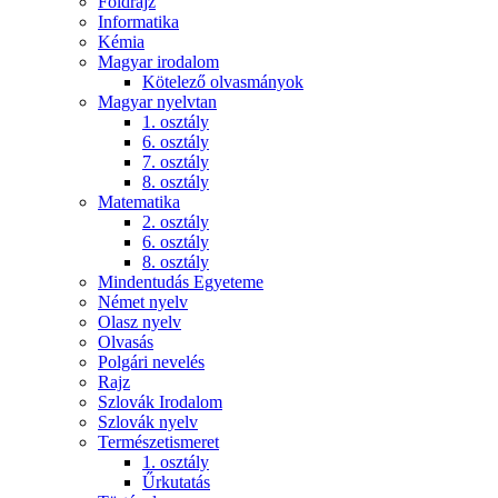
Földrajz
Informatika
Kémia
Magyar irodalom
Kötelező olvasmányok
Magyar nyelvtan
1. osztály
6. osztály
7. osztály
8. osztály
Matematika
2. osztály
6. osztály
8. osztály
Mindentudás Egyeteme
Német nyelv
Olasz nyelv
Olvasás
Polgári nevelés
Rajz
Szlovák Irodalom
Szlovák nyelv
Természetismeret
1. osztály
Űrkutatás