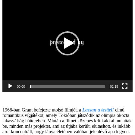
00:00
02:15
1966-ban Grant befejezte utolsó filmjét, a
Lassan a testtel!
című
romantikus vígjátékot, amely Tokióban játszódik az olimpia okozta
lakásválság hátterében. Miután a filmet közepes kritikákkal mutatták
be, minden más projektet, ami az útjába került, elutasított, és inkább
arra koncentrált, hogy lánya életében valóban jelenlévő apa legyen.