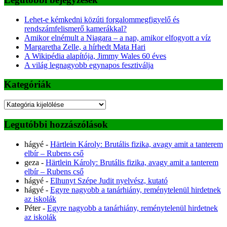
Lehet-e kémkedni közúti forgalommegfigyelő és
rendszámfelismerő kamerákkal?
Amikor elnémult a Niagara – a nap, amikor elfogyott a víz
Margaretha Zelle, a hírhedt Mata Hari
A Wikipédia alapítója, Jimmy Wales 60 éves
A világ legnagyobb egynapos fesztiválja
Kategóriák
Kategóriák
Legutóbbi hozzászólások
hágyé
-
Härtlein Károly: Brutális fizika, avagy amit a tanterem
elbír – Rubens cső
geza
-
Härtlein Károly: Brutális fizika, avagy amit a tanterem
elbír – Rubens cső
hágyé
-
Elhunyt Szépe Judit nyelvész, kutató
hágyé
-
Egyre nagyobb a tanárhiány, reménytelenül hirdetnek
az iskolák
Péter
-
Egyre nagyobb a tanárhiány, reménytelenül hirdetnek
az iskolák