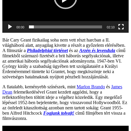
00:00
02:10
Bár Cary Grant fizikailag soha nem vett részt harcban a II.
világháború alatt, anyagilag kivette a részét a győzelem elérésében.
A filmsztár a
Philadelphiai történet
és az
Arzén és levendula
című
filmekből származó fizetését a brit háborús segélyakciónak, illetve
az amerikai háborús segélyakciónak adományozta. 1947-ben VI.
György király a szabadság ügyében tett szolgálataiért a Királyi
Érdeméremmel tüntette ki Grantet, hogy megköszönje neki a
szövetséges hatalmaknak nyújtott pénzbeli hozzájárulását.
A fiatalabb, keményebb színészek, mint
Marlon Brando
és
James
Dean
felemelkedésével Grant kezdett aggódni, hogy a
reflektorfényben töltött ideje a végéhez közeledik. Egy megelőző
lépéssel 1952-ben bejelentette, hogy visszavonul Hollywoodból. Ez
az önfeledt kitaszítottság azonban nem tartott sokáig: Grant 1955-
ben Alfred Hitchcock
Fogjunk tolvajt!
című filmjében tért vissza a
filmvászonra.
Videólejátszó