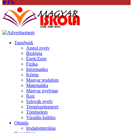
Tanuljunk
Angol nyelv
Biológia
Ének/Zene
Fizika
Informatika
Kémia
Magyar irodalom
Matematika
Magyar nyelvtan
Rajz
Szlovák nyelv
Természetismeret
Történelem
Vizuális kultúra
Oktatás
Irodalomterápia