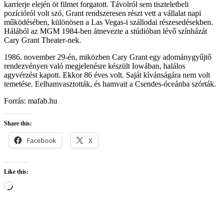
karrierje elején öt filmet forgatott. Távolról sem tiszteletbeli
pozícióról volt szó, Grant rendszeresen részt vett a vállalat napi
működésében, különösen a Las Vegas-i szállodai részesedésekben.
Hálából az MGM 1984-ben átnevezte a stúdióban lévő színházát
Cary Grant Theater-nek.
1986. november 29-én, miközben Cary Grant egy adománygyűjtő
rendezvényen való megjelenésre készült Iowában, halálos
agyvérzést kapott. Ekkor 86 éves volt. Saját kívánságára nem volt
temetése. Eelhamvasztották, és hamvait a Csendes-óceánba szórták.
Forrás: mafab.hu
Share this:
Facebook
X
Like this:
Loading…