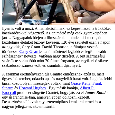
Ilyen is volt a mozi. A mai akciófilmekhez képest lassú, a trükköket
kaszkadőrökkel végeztető. Az animáció még csak gyerekcipőben
járt… Nagyapáink idején a filmsztárokat mindenki ismerte, de
küzdelmes életüket bizony kevesen. 120 éve született ezen a napon
az egyikük, Cary Grant. David Thomson, a filmipar vezető
történésze
Cary Grant
et „a filmtörténet legjobb és legfontosabb
színészének” nevezte. Valóban nagy dicséret. A brit származású
sztár élete során több mint 70 filmet forgatott, az egyik első sikeres
szabadúszó színész volt, és számtalan díjat nyert.
A szakmai eredményeken túl Grantre emlékeznek azért is, mert
ügyes üzletember, odaadó apa és nagylelkű barát volt. Legközelebbi
társai között olyan hírességek voltak, mint
Grace Kelly
,
Frank
Sinatra
és
Howard Hughes
. Egy másik barátja,
Albert R.
Broccoli
producer sürgette Grantet, hogy játssza el
James Bond
ot
egy új franchise-ban, amelyen éppen dolgozni kezdett.
De a színész több volt egy sztereotipikus kémkarakternél és a
nagyon jellegzetes akcentusánál.