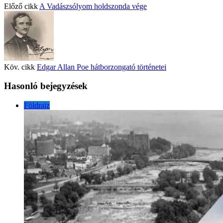
Előző cikk
A Vadászsólyom holdszonda vége
Köv. cikk
Edgar Allan Poe hátborzongató történetei
Hasonló bejegyzések
Földrajz