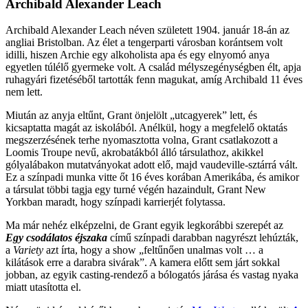
Archibald Alexander Leach
Archibald Alexander Leach néven született 1904. január 18-án az
angliai Bristolban. Az élet a tengerparti városban korántsem volt
idilli, hiszen Archie egy alkoholista apa és egy elnyomó anya
egyetlen túlélő gyermeke volt. A család mélyszegénységben élt, apja
ruhagyári fizetéséből tartották fenn magukat, amíg Archibald 11 éves
nem lett.
Miután az anyja eltűnt, Grant önjelölt „utcagyerek” lett, és
kicsaptatta magát az iskolából. Anélkül, hogy a megfelelő oktatás
megszerzésének terhe nyomasztotta volna, Grant csatlakozott a
Loomis Troupe nevű, akrobatákból álló társulathoz, akikkel
gólyalábakon mutatványokat adott elő, majd vaudeville-sztárrá vált.
Ez a színpadi munka vitte őt 16 éves korában Amerikába, és amikor
a társulat többi tagja egy turné végén hazaindult, Grant New
Yorkban maradt, hogy színpadi karrierjét folytassa.
Ma már nehéz elképzelni, de Grant egyik legkorábbi szerepét az
Egy csodálatos éjszaka
című színpadi darabban nagyrészt lehúzták,
a
Variety
azt írta, hogy a show „feltűnően unalmas volt … a
kilátások erre a darabra sivárak”. A kamera előtt sem járt sokkal
jobban, az egyik casting-rendező a bólogatós járása és vastag nyaka
miatt utasította el.