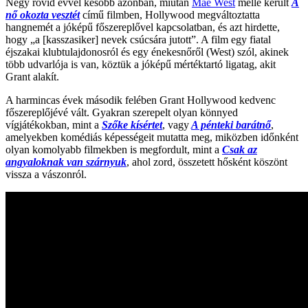
Négy rövid évvel később azonban, miután
Mae West
mellé került
A
nő okozta vesztét
című filmben, Hollywood megváltoztatta
hangnemét a jóképű főszereplővel kapcsolatban, és azt hirdette,
hogy „a [kasszasiker] nevek csúcsára jutott”. A film egy fiatal
éjszakai klubtulajdonosról és egy énekesnőről (West) szól, akinek
több udvarlója is van, köztük a jóképű mértéktartó ligatag, akit
Grant alakít.
A harmincas évek második felében Grant Hollywood kedvenc
főszereplőjévé vált. Gyakran szerepelt olyan könnyed
vígjátékokban, mint a
Szőke kísértet
, vagy
A pénteki barátnő
,
amelyekben komédiás képességeit mutatta meg, miközben időnként
olyan komolyabb filmekben is megfordult, mint a
Csak az
angyaloknak van szárnyuk
, ahol zord, összetett hősként köszönt
vissza a vászonról.