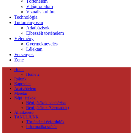
Történelem
Világirodalom
Vizuális kultúra
Technológia
Tudományosan
Adatbázisok
Elbeszélt történelem
Vélemény
Gyermeknevelés
Lélektan
Versenyek
Zene
Home
Home 2
Rólunk
Kapcsolat
Adatvédelem
Mesetár
Népi játékok
Népi játékok adatbázisa
Népi játékok (Csemadok)
Álláskereső
TANULJUNK
Történelmi évfordulók
Informatika szótár