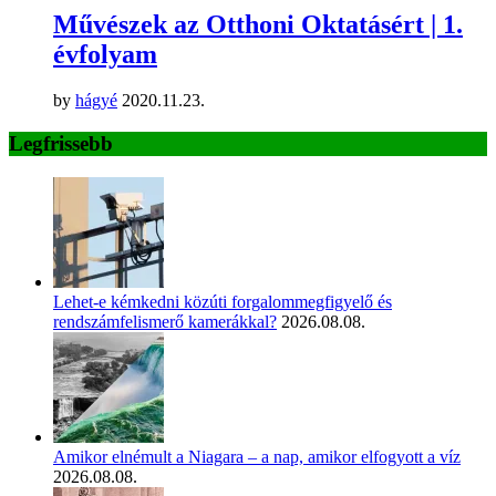
Művészek az Otthoni Oktatásért | 1.
évfolyam
by
hágyé
2020.11.23.
Legfrissebb
Lehet-e kémkedni közúti forgalommegfigyelő és
rendszámfelismerő kamerákkal?
2026.08.08.
Amikor elnémult a Niagara – a nap, amikor elfogyott a víz
2026.08.08.