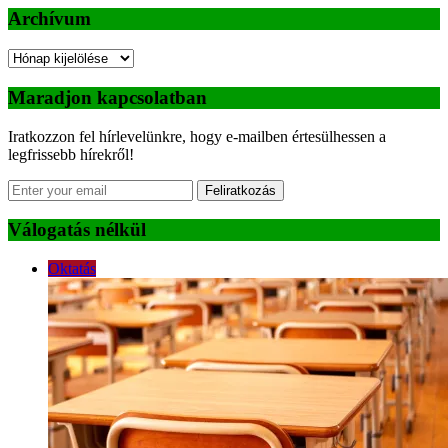
Archívum
Archívum
Maradjon kapcsolatban
Iratkozzon fel hírlevelünkre, hogy e-mailben értesülhessen a
legfrissebb hírekről!
Feliratkozás
Válogatás nélkül
Oktatás