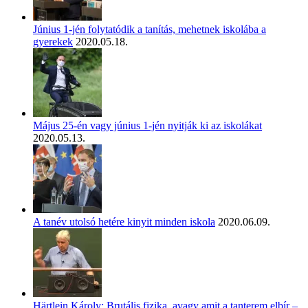
Június 1-jén folytatódik a tanítás, mehetnek iskolába a
gyerekek
2020.05.18.
Május 25-én vagy június 1-jén nyitják ki az iskolákat
2020.05.13.
A tanév utolsó hetére kinyit minden iskola
2020.06.09.
Härtlein Károly: Brutális fizika, avagy amit a tanterem elbír –