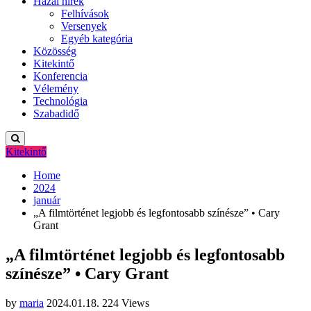
Hazai hírek
Felhívások
Versenyek
Egyéb kategória
Közösség
Kitekintő
Konferencia
Vélemény
Technológia
Szabadidő
Kitekintő
Home
2024
január
„A filmtörténet legjobb és legfontosabb színésze” • Cary
Grant
„A filmtörténet legjobb és legfontosabb
színésze” • Cary Grant
by
maria
2024.01.18.
224 Views