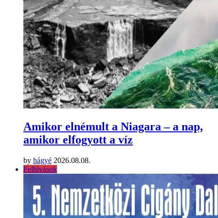
Amikor elnémult a Niagara – a nap,
amikor elfogyott a víz
by
hágyé
2026.08.08.
Felhívások