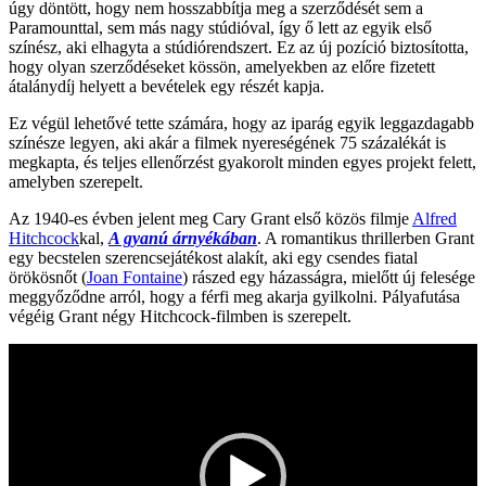
úgy döntött, hogy nem hosszabbítja meg a szerződését sem a
Paramounttal, sem más nagy stúdióval, így ő lett az egyik első
színész, aki elhagyta a stúdiórendszert. Ez az új pozíció biztosította,
hogy olyan szerződéseket kössön, amelyekben az előre fizetett
átalánydíj helyett a bevételek egy részét kapja.
Ez végül lehetővé tette számára, hogy az iparág egyik leggazdagabb
színésze legyen, aki akár a filmek nyereségének 75 százalékát is
megkapta, és teljes ellenőrzést gyakorolt minden egyes projekt felett,
amelyben szerepelt.
Az 1940-es évben jelent meg Cary Grant első közös filmje
Alfred
Hitchcock
kal,
A gyanú árnyékában
. A romantikus thrillerben Grant
egy becstelen szerencsejátékost alakít, aki egy csendes fiatal
örökösnőt (
Joan Fontaine
) rászed egy házasságra, mielőtt új felesége
meggyőződne arról, hogy a férfi meg akarja gyilkolni. Pályafutása
végéig Grant négy Hitchcock-filmben is szerepelt.
Videólejátszó