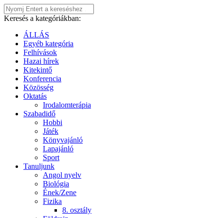
Keresés a kategóriákban:
ÁLLÁS
Egyéb kategória
Felhívások
Hazai hírek
Kitekintő
Konferencia
Közösség
Oktatás
Irodalomterápia
Szabadidő
Hobbi
Játék
Könyvajánló
Lapajánló
Sport
Tanuljunk
Angol nyelv
Biológia
Ének/Zene
Fizika
8. osztály