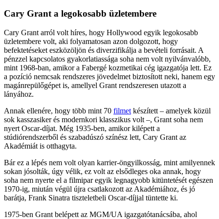
Cary Grant a legokosabb üzletembere
Cary Grant arról volt híres, hogy Hollywood egyik legokosabb
üzletembere volt, aki folyamatosan azon dolgozott, hogy
befektetéseket eszközöljön és diverzifikálja a bevételi forrásait. A
pénzzel kapcsolatos gyakorlatiassága soha nem volt nyilvánvalóbb,
mint 1968-ban, amikor a Fabergé kozmetikai cég igazgatója lett. Ez
a pozíció nemcsak rendszeres jövedelmet biztosított neki, hanem egy
magánrepülőgépet is, amellyel Grant rendszeresen utazott a
lányához.
Annak ellenére, hogy több mint 70
filmet
készített – amelyek közül
sok kasszasiker és modernkori klasszikus volt –, Grant soha nem
nyert Oscar-díjat. Még 1935-ben, amikor kilépett a
stúdiórendszerből és szabadúszó színész lett, Cary Grant az
Akadémiát is otthagyta.
Bár ez a lépés nem volt olyan karrier-öngyilkosság, mint amilyennek
sokan jósolták, úgy vélik, ez volt az elsődleges oka annak, hogy
soha nem nyerte el a filmipar egyik legnagyobb kitüntetését egészen
1970-ig, miután végül újra csatlakozott az Akadémiához, és jó
barátja, Frank Sinatra tiszteletbeli Oscar-díjjal tüntette ki.
1975-ben Grant belépett az MGM/UA igazgatótanácsába, ahol