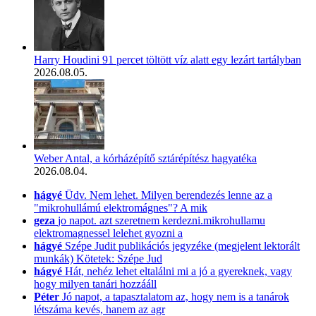
Harry Houdini 91 percet töltött víz alatt egy lezárt tartályban
2026.08.05.
Weber Antal, a kórházépítő sztárépítész hagyatéka
2026.08.04.
hágyé
Üdv. Nem lehet. Milyen berendezés lenne az a
"mikrohullámú elektromágnes"? A mik
geza
jo napot. azt szeretnem kerdezni.mikrohullamu
elektromagnessel lelehet gyozni a
hágyé
Szépe Judit publikációs jegyzéke (megjelent lektorált
munkák) Kötetek: Szépe Jud
hágyé
Hát, nehéz lehet eltalálni mi a jó a gyereknek, vagy
hogy milyen tanári hozzááll
Péter
Jó napot, a tapasztalatom az, hogy nem is a tanárok
létszáma kevés, hanem az agr