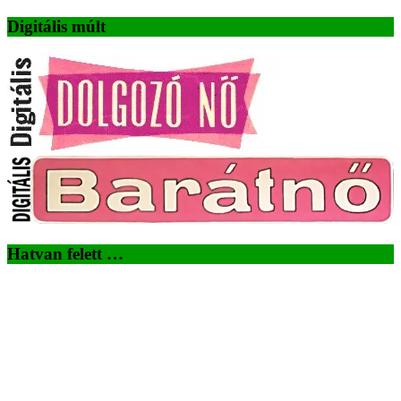
Digitális múlt
Hatvan felett …