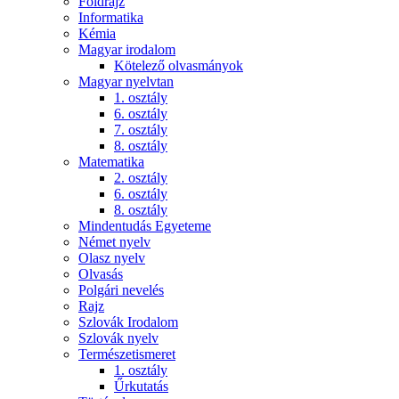
Földrajz
Informatika
Kémia
Magyar irodalom
Kötelező olvasmányok
Magyar nyelvtan
1. osztály
6. osztály
7. osztály
8. osztály
Matematika
2. osztály
6. osztály
8. osztály
Mindentudás Egyeteme
Német nyelv
Olasz nyelv
Olvasás
Polgári nevelés
Rajz
Szlovák Irodalom
Szlovák nyelv
Természetismeret
1. osztály
Űrkutatás