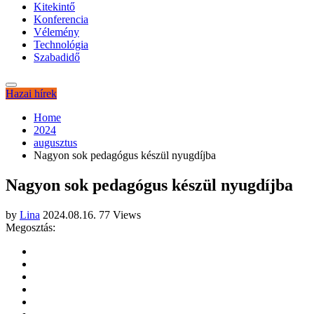
Kitekintő
Konferencia
Vélemény
Technológia
Szabadidő
Hazai hírek
Home
2024
augusztus
Nagyon sok pedagógus készül nyugdíjba
Nagyon sok pedagógus készül nyugdíjba
by
Lina
2024.08.16.
77 Views
Megosztás: