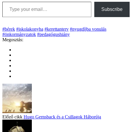
Type your email…
Subscribe
#bérek
#iskolakonyha
#kerettanterv
#nyugdíjba vonulás
#önkormányzatok
#pedagógushiány
Megosztás:
Előző cikk
Hugo Gernsback és a Csillagok Háborúja