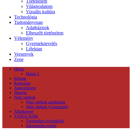
Történelem
Világirodalom
Vizuális kultúra
Technológia
Tudományosan
Adatbázisok
Elbeszélt történelem
Vélemény
Gyermeknevelés
Lélektan
Versenyek
Zene
Home
Home 2
Rólunk
Kapcsolat
Adatvédelem
Mesetár
Népi játékok
Népi játékok adatbázisa
Népi játékok (Csemadok)
Álláskereső
TANULJUNK
Történelmi évfordulók
Informatika szótár