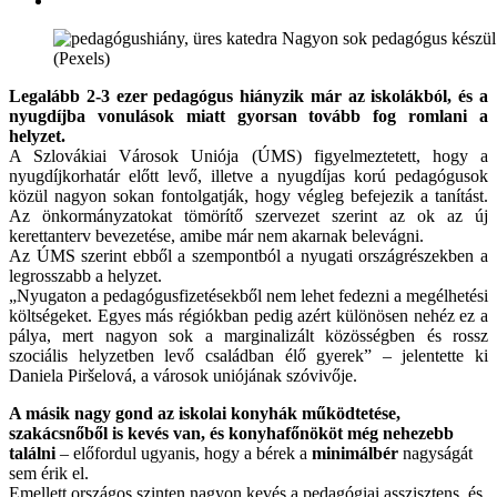
(Pexels)
Legalább 2-3 ezer pedagógus hiányzik már az iskolákból, és a
nyugdíjba vonulások miatt gyorsan tovább fog romlani a
helyzet.
A Szlovákiai Városok Uniója (ÚMS) figyelmeztetett, hogy a
nyugdíjkorhatár előtt levő, illetve a nyugdíjas korú pedagógusok
közül nagyon sokan fontolgatják, hogy végleg befejezik a tanítást.
Az önkormányzatokat tömörítő szervezet szerint az ok az új
kerettanterv bevezetése, amibe már nem akarnak belevágni.
Az ÚMS szerint ebből a szempontból a nyugati országrészekben a
legrosszabb a helyzet.
„Nyugaton a pedagógusfizetésekből nem lehet fedezni a megélhetési
költségeket. Egyes más régiókban pedig azért különösen nehéz ez a
pálya, mert nagyon sok a marginalizált közösségben és rossz
szociális helyzetben levő családban élő gyerek” – jelentette ki
Daniela Piršelová, a városok uniójának szóvivője.
A másik nagy gond az iskolai konyhák működtetése,
szakácsnőből is kevés van, és konyhafőnököt még nehezebb
találni
– előfordul ugyanis, hogy a bérek a
minimálbér
nagyságát
sem érik el.
Emellett országos szinten nagyon kevés a pedagógiai asszisztens, és