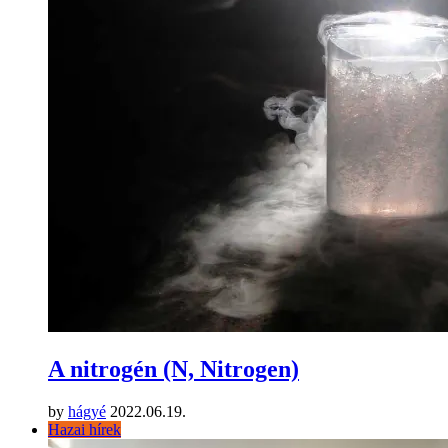
A nitrogén (N, Nitrogen)
by
hágyé
2022.06.19.
Hazai hírek