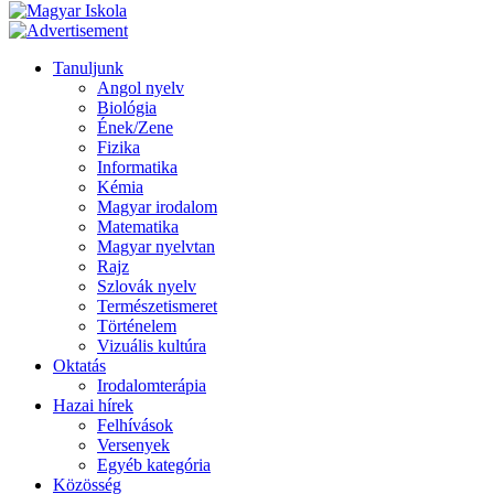
Tanuljunk
Angol nyelv
Biológia
Ének/Zene
Fizika
Informatika
Kémia
Magyar irodalom
Matematika
Magyar nyelvtan
Rajz
Szlovák nyelv
Természetismeret
Történelem
Vizuális kultúra
Oktatás
Irodalomterápia
Hazai hírek
Felhívások
Versenyek
Egyéb kategória
Közösség