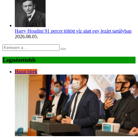
Harry Houdini 91 percet töltött víz alatt egy lezárt tartályban
2026.08.05.
Legnézettebb
Hazai hírek