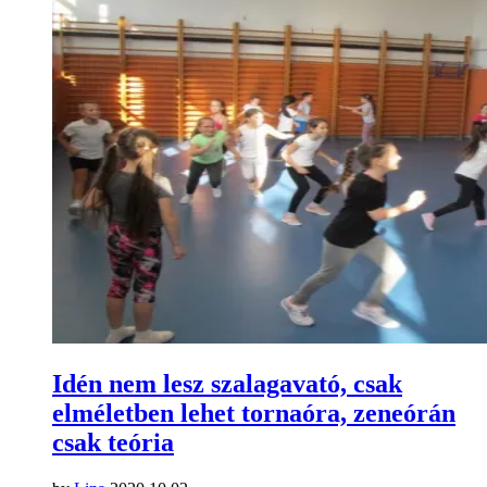
Idén nem lesz szalagavató, csak
elméletben lehet tornaóra, zeneórán
csak teória