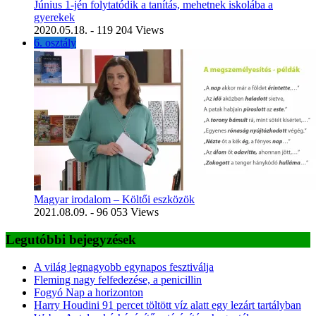
Június 1-jén folytatódik a tanítás, mehetnek iskolába a
gyerekek
2020.05.18.
- 119 204 Views
6. osztály
Magyar irodalom – Költői eszközök
2021.08.09.
- 96 053 Views
Legutóbbi bejegyzések
A világ legnagyobb egynapos fesztiválja
Fleming nagy felfedezése, a penicillin
Fogyó Nap a horizonton
Harry Houdini 91 percet töltött víz alatt egy lezárt tartályban