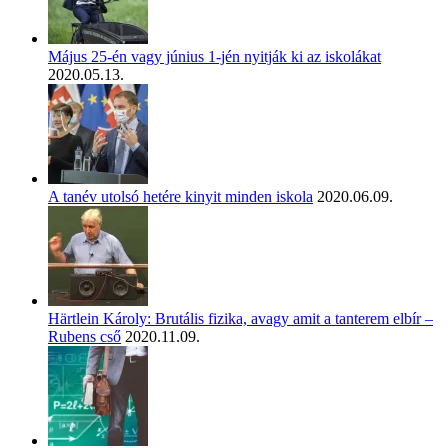
Május 25-én vagy június 1-jén nyitják ki az iskolákat
2020.05.13.
A tanév utolsó hetére kinyit minden iskola
2020.06.09.
Härtlein Károly: Brutális fizika, avagy amit a tanterem elbír –
Rubens cső
2020.11.09.