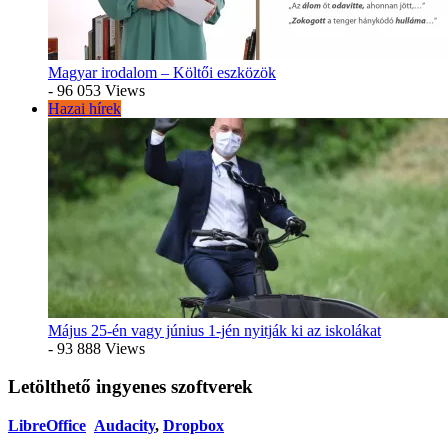
Magyar irodalom – Költői eszközök
- 96 053 Views
Hazai hírek
Május 25-én vagy június 1-jén nyitják ki az iskolákat
- 93 888 Views
Letölthető ingyenes szoftverek
LibreOffice
Audacity
,
Dropbox