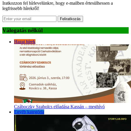
Iratkozzon fel hírlevelünkre, hogy e-mailben értesülhessen a
legfrissebb hírekről!
Feliratkozás
Válogatás nélkül
Hazai hírek
Czáboczky Szabolcs előadása Kassán – meghívó
Egyéb kategória