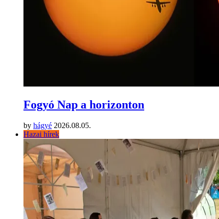
Fogyó Nap a horizonton
by
hágyé
2026.08.05.
Hazai hírek