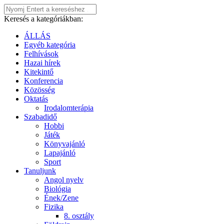
Keresés a kategóriákban:
ÁLLÁS
Egyéb kategória
Felhívások
Hazai hírek
Kitekintő
Konferencia
Közösség
Oktatás
Irodalomterápia
Szabadidő
Hobbi
Játék
Könyvajánló
Lapajánló
Sport
Tanuljunk
Angol nyelv
Biológia
Ének/Zene
Fizika
8. osztály