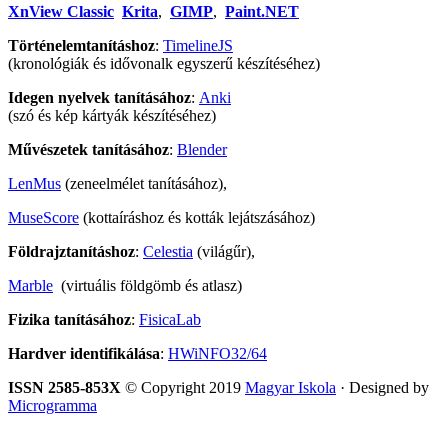
XnView Classic
Krita
,
GIMP
,
Paint.NET
Történelemtanításhoz
:
TimelineJS
(kronológiák és idővonalk egyszerű készítéséhez)
Idegen nyelvek tanításához
:
Anki
(szó és kép kártyák készítéséhez)
Művészetek tanításához
:
Blender
LenMus
(zeneelmélet tanításához),
MuseScore
(kottaíráshoz és kották lejátszásához)
Földrajztanításhoz
:
Celestia
(világűr),
Marble
(virtuális földgömb és atlasz)
Fizika tanításához
:
FisicaLab
Hardver identifikálása
:
HWiNFO32/64
ISSN 2585-853X
© Copyright 2019
Magyar Iskola
· Designed by
Microgramma