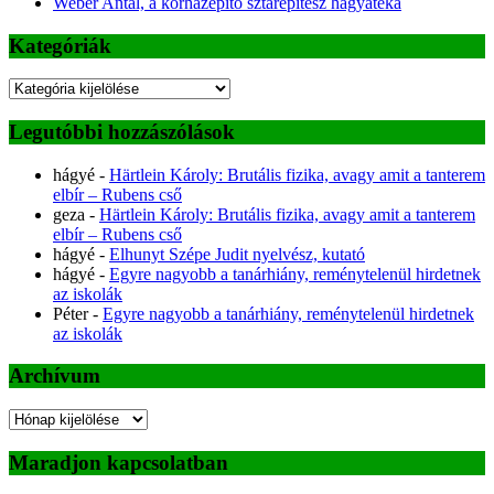
Weber Antal, a kórházépítő sztárépítész hagyatéka
Kategóriák
Kategóriák
Legutóbbi hozzászólások
hágyé
-
Härtlein Károly: Brutális fizika, avagy amit a tanterem
elbír – Rubens cső
geza
-
Härtlein Károly: Brutális fizika, avagy amit a tanterem
elbír – Rubens cső
hágyé
-
Elhunyt Szépe Judit nyelvész, kutató
hágyé
-
Egyre nagyobb a tanárhiány, reménytelenül hirdetnek
az iskolák
Péter
-
Egyre nagyobb a tanárhiány, reménytelenül hirdetnek
az iskolák
Archívum
Archívum
Maradjon kapcsolatban