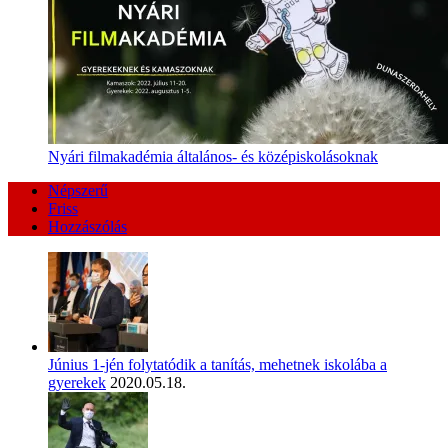
Nyári filmakadémia általános- és középiskolásoknak
Népszerű
Friss
Hozzászólás
Június 1-jén folytatódik a tanítás, mehetnek iskolába a
gyerekek
2020.05.18.