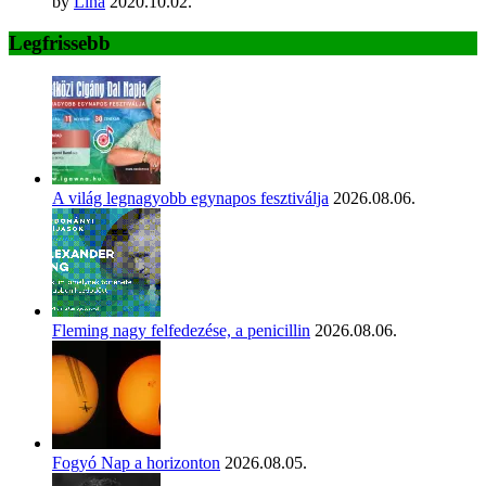
by
Lina
2020.10.02.
Legfrissebb
A világ legnagyobb egynapos fesztiválja
2026.08.06.
Fleming nagy felfedezése, a penicillin
2026.08.06.
Fogyó Nap a horizonton
2026.08.05.