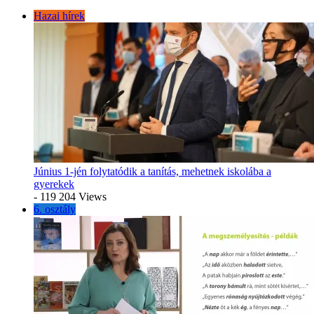
Hazai hírek
Június 1-jén folytatódik a tanítás, mehetnek iskolába a
gyerekek
- 119 204 Views
6. osztály