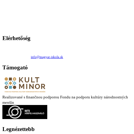
A Magyar Iskola a szlovákiai magyar iskolák, tanárok, szülők és
persze a diákok fóruma
Ezen az oldalon esetenként olyan írások jelennek meg, amelyek a hagyományos iskolafelfogástól eltérő
mintákat népszerűsítenek. Ennek következtében előfordulhat, hogy az idetévedő kiskorú felhasználók
látóköre gyorsabban szélesedik, mint azt a szülők esetleg szeretnék.
Elérhetőség
Családi Kör Egyesület/Združenie rod. kruhov
Medzilaborecká 17, 82101 Bratislava
+421 911 732 190 |
info@magyar-iskola.sk
Támogató
Realizované s finančnou podporou Fondu na podporu kultúry národnostných
menšín
Legnézettebb