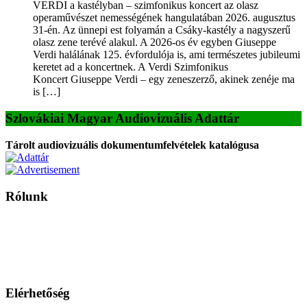
VERDI a kastélyban – szimfonikus koncert az olasz
operaművészet nemességének hangulatában 2026. augusztus
31-én. Az ünnepi est folyamán a Csáky-kastély a nagyszerű
olasz zene terévé alakul. A 2026-os év egyben Giuseppe
Verdi halálának 125. évfordulója is, ami természetes jubileumi
keretet ad a koncertnek. A Verdi Szimfonikus
Koncert Giuseppe Verdi – egy zeneszerző, akinek zenéje ma
is […]
Szlovákiai Magyar Audiovizuális Adattár
Tárolt audiovizuális dokumentumfelvételek katalógusa
Rólunk
A Magyar Iskola a szlovákiai magyar iskolák, tanárok, szülők és
persze a diákok fóruma
Ezen az oldalon esetenként olyan írások jelennek meg, amelyek a hagyományos iskolafelfogástól eltérő
mintákat népszerűsítenek. Ennek következtében előfordulhat, hogy az idetévedő kiskorú felhasználók
látóköre gyorsabban szélesedik, mint azt a szülők esetleg szeretnék.
Elérhetőség