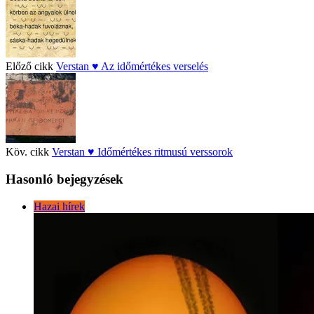
Előző cikk
Verstan ♥ Az időmértékes verselés
Köv. cikk
Verstan ♥ Időmértékes ritmusú verssorok
Hasonló bejegyzések
Hazai hírek