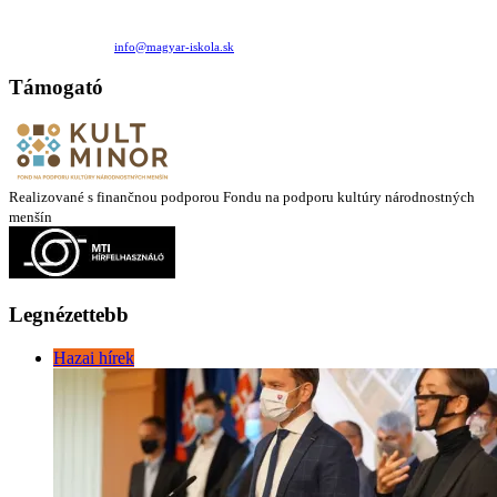
Családi Kör Egyesület/Združenie rod. kruhov
Medzilaborecká 17, 82101 Bratislava
+421 911 732 190 |
info@magyar-iskola.sk
Támogató
Realizované s finančnou podporou Fondu na podporu kultúry národnostných
menšín
Legnézettebb
Hazai hírek