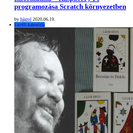
programozása Scratch környezetben
by
hágyé
2020.06.19.
Egyéb kategória