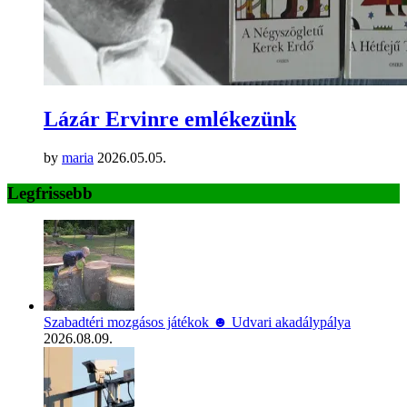
Lázár Ervinre emlékezünk
by
maria
2026.05.05.
Legfrissebb
Szabadtéri mozgásos játékok ☻ Udvari akadálypálya
2026.08.09.