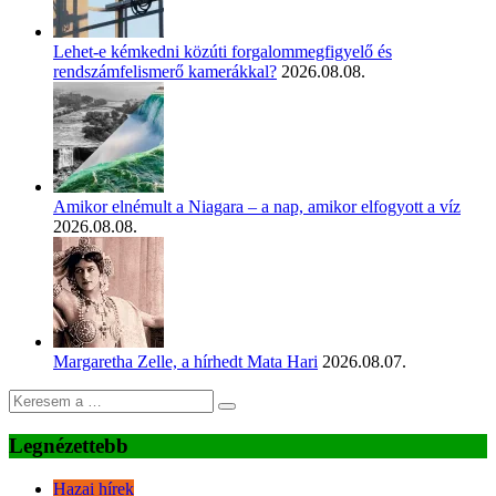
Lehet-e kémkedni közúti forgalommegfigyelő és
rendszámfelismerő kamerákkal?
2026.08.08.
Amikor elnémult a Niagara – a nap, amikor elfogyott a víz
2026.08.08.
Margaretha Zelle, a hírhedt Mata Hari
2026.08.07.
Legnézettebb
Hazai hírek