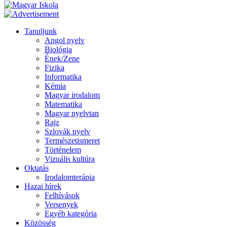
Tanuljunk
Angol nyelv
Biológia
Ének/Zene
Fizika
Informatika
Kémia
Magyar irodalom
Matematika
Magyar nyelvtan
Rajz
Szlovák nyelv
Természetismeret
Történelem
Vizuális kultúra
Oktatás
Irodalomterápia
Hazai hírek
Felhívások
Versenyek
Egyéb kategória
Közösség