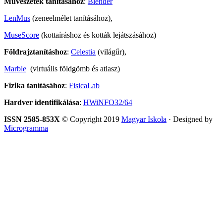
Művészetek tanításához
:
Blender
LenMus
(zeneelmélet tanításához),
MuseScore
(kottaíráshoz és kották lejátszásához)
Földrajztanításhoz
:
Celestia
(világűr),
Marble
(virtuális földgömb és atlasz)
Fizika tanításához
:
FisicaLab
Hardver identifikálása
:
HWiNFO32/64
ISSN 2585-853X
© Copyright 2019
Magyar Iskola
· Designed by
Microgramma