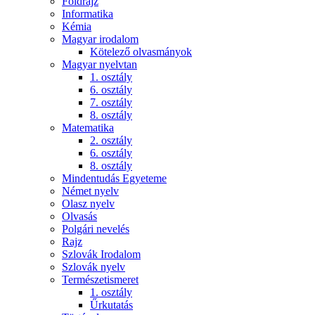
Földrajz
Informatika
Kémia
Magyar irodalom
Kötelező olvasmányok
Magyar nyelvtan
1. osztály
6. osztály
7. osztály
8. osztály
Matematika
2. osztály
6. osztály
8. osztály
Mindentudás Egyeteme
Német nyelv
Olasz nyelv
Olvasás
Polgári nevelés
Rajz
Szlovák Irodalom
Szlovák nyelv
Természetismeret
1. osztály
Űrkutatás