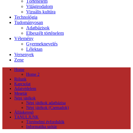
Történelem
Világirodalom
Vizuális kultúra
Technológia
Tudományosan
Adatbázisok
Elbeszélt történelem
Vélemény
Gyermeknevelés
Lélektan
Versenyek
Zene
Home
Home 2
Rólunk
Kapcsolat
Adatvédelem
Mesetár
Népi játékok
Népi játékok adatbázisa
Népi játékok (Csemadok)
Álláskereső
TANULJUNK
Történelmi évfordulók
Informatika szótár