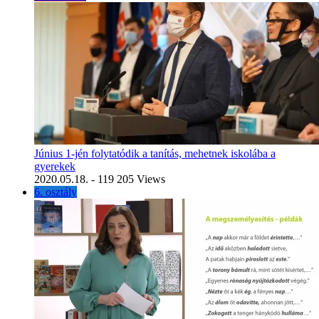
Június 1-jén folytatódik a tanítás, mehetnek iskolába a
gyerekek
2020.05.18.
- 119 205 Views
6. osztály