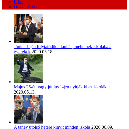
Friss
Hozzászólás
Június 1-jén folytatódik a tanítás, mehetnek iskolába a
gyerekek
2020.05.18.
Május 25-én vagy június 1-jén nyitják ki az iskolákat
2020.05.13.
A tanév utolsó hetére kinyit minden iskola
2020.06.09.