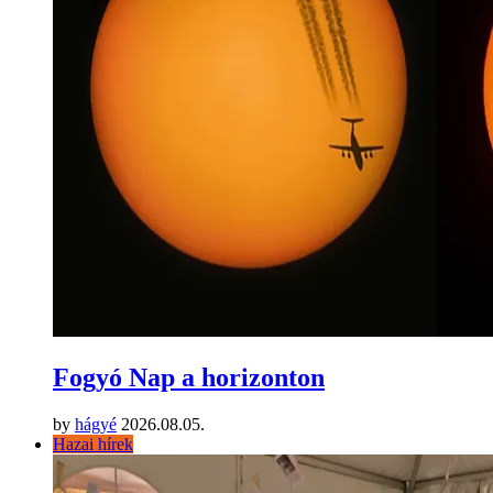
Fogyó Nap a horizonton
by
hágyé
2026.08.05.
Hazai hírek