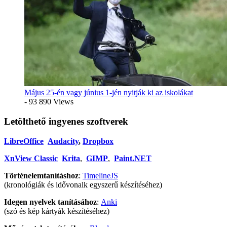
Május 25-én vagy június 1-jén nyitják ki az iskolákat
- 93 890 Views
Letölthető ingyenes szoftverek
LibreOffice
Audacity
,
Dropbox
XnView Classic
Krita
,
GIMP
,
Paint.NET
Történelemtanításhoz
:
TimelineJS
(kronológiák és idővonalk egyszerű készítéséhez)
Idegen nyelvek tanításához
:
Anki
(szó és kép kártyák készítéséhez)