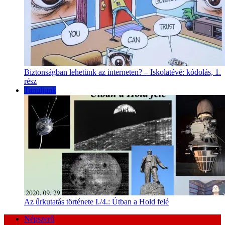
Biztonságban lehetünk az interneten? – Iskolatévé: kódolás, 1.
rész
Tanuljunk
Az űrkutatás története I./4.: Útban a Hold felé
Népszerű