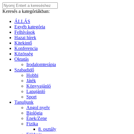
Keresés a kategóriákban:
ÁLLÁS
Egyéb kategória
Felhívások
Hazai hírek
Kitekintő
Konferencia
Közösség
Oktatás
Irodalomterápia
Szabadidő
Hobbi
Játék
Könyvajánló
Lapajánló
Sport
Tanuljunk
Angol nyelv
Biológia
Ének/Zene
Fizika
8. osztály