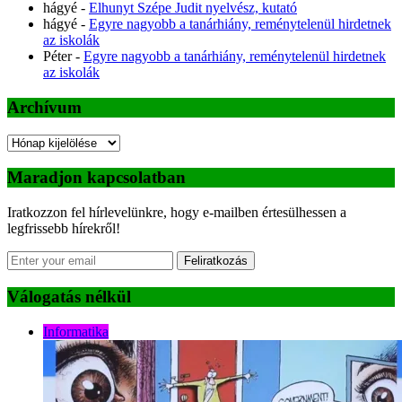
hágyé
-
Elhunyt Szépe Judit nyelvész, kutató
hágyé
-
Egyre nagyobb a tanárhiány, reménytelenül hirdetnek
az iskolák
Péter
-
Egyre nagyobb a tanárhiány, reménytelenül hirdetnek
az iskolák
Archívum
Archívum
Maradjon kapcsolatban
Iratkozzon fel hírlevelünkre, hogy e-mailben értesülhessen a
legfrissebb hírekről!
Feliratkozás
Válogatás nélkül
Informatika