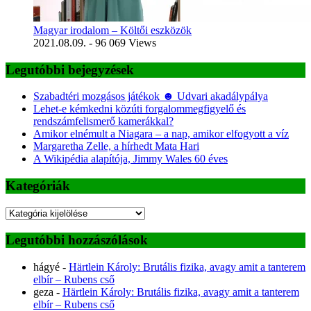
Magyar irodalom – Költői eszközök
2021.08.09.
- 96 069 Views
Legutóbbi bejegyzések
Szabadtéri mozgásos játékok ☻ Udvari akadálypálya
Lehet-e kémkedni közúti forgalommegfigyelő és
rendszámfelismerő kamerákkal?
Amikor elnémult a Niagara – a nap, amikor elfogyott a víz
Margaretha Zelle, a hírhedt Mata Hari
A Wikipédia alapítója, Jimmy Wales 60 éves
Kategóriák
Kategóriák
Legutóbbi hozzászólások
hágyé
-
Härtlein Károly: Brutális fizika, avagy amit a tanterem
elbír – Rubens cső
geza
-
Härtlein Károly: Brutális fizika, avagy amit a tanterem
elbír – Rubens cső