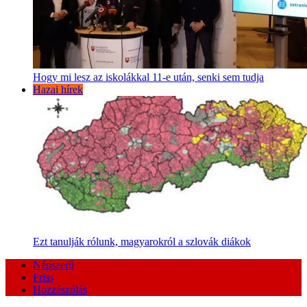
Hogy mi lesz az iskolákkal 11-e után, senki sem tudja
Hazai hírek
Ezt tanulják rólunk, magyarokról a szlovák diákok
Népszerű
Friss
Hozzászólás