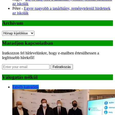
az iskolák
Péter
-
Egyre nagyobb a tanárhiány, reménytelenül hirdetnek
az iskolák
Archívum
Archívum
Maradjon kapcsolatban
Iratkozzon fel hírlevelünkre, hogy e-mailben értesülhessen a
legfrissebb hírekről!
Feliratkozás
Válogatás nélkül
Egyéb kategória