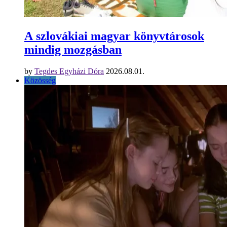
A szlovákiai magyar könyvtárosok
mindig mozgásban
by
Tegdes Egyházi Dóra
2026.08.01.
Közösség