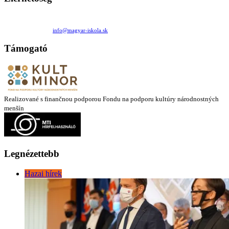
Családi Kör Egyesület/Združenie rod. kruhov
Medzilaborecká 17, 82101 Bratislava
+421 911 732 190 |
info@magyar-iskola.sk
Támogató
Realizované s finančnou podporou Fondu na podporu kultúry národnostných
menšín
Legnézettebb
Hazai hírek