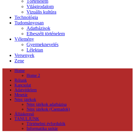
Történelem
Világirodalom
Vizuális kultúra
Technológia
Tudományosan
Adatbázisok
Elbeszélt történelem
Vélemény
Gyermeknevelés
Lélektan
Versenyek
Zene
Home
Home 2
Rólunk
Kapcsolat
Adatvédelem
Mesetár
Népi játékok
Népi játékok adatbázisa
Népi játékok (Csemadok)
Álláskereső
TANULJUNK
Történelmi évfordulók
Informatika szótár