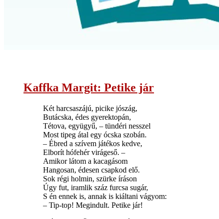
Kaffka Margit: Petike jár
Két harcsaszájú, picike jószág,
Butácska, édes gyerektopán,
Tétova, együgyű, – tündéri nesszel
Most tipeg átal egy ócska szobán.
– Ébred a szívem játékos kedve,
Elborít hófehér virágeső. –
Amikor látom a kacagásom
Hangosan, édesen csapkod elő.
Sok régi holmin, szürke íráson
Úgy fut, iramlik száz furcsa sugár,
S én ennek is, annak is kiáltani vágyom:
– Tip-top! Megindult. Petike jár!