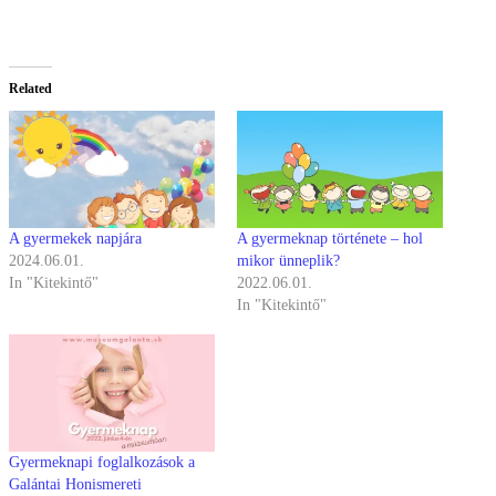
Related
A gyermekek napjára
A gyermeknap története – hol
2024.06.01.
mikor ünneplik?
In "Kitekintő"
2022.06.01.
In "Kitekintő"
Gyermeknapi foglalkozások a
Galántai Honismereti