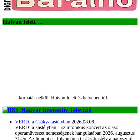
Hatvan felett …
...korhatár nélkül. Hatvan felett és hetvenen túl.
Magyar Interaktív Televízió
VERDI a Csáky-kastélyban
2026.08.08.
VERDI a kastélyban – szimfonikus koncert az olasz
operaművészet nemességének hangulatában 2026. augusztus
31-én. Az ünnepi est folyamán a Csáky-kastély a nagyszerű