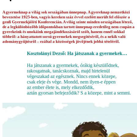
A gyermeknap a világ sok országában ünnepnap. A gyereknap nemzetközi
bevezetése 1925-ben, vagyis kereken száz évvel ezelőtt merült fel először a
genfi Gyermekjóléti Konferencián. A világ szinte minden országában létező,
de a legkülönbözőbb időpontokban tartott ünnepnap eredetileg nem csupán a
gyerekeink és unokáink megajándékozásáról szólt, hanem ennél sokkal
többről: a hányattatott sorsú gyermekek megsegítéséről, és a nekik való
adománygyűjtésről – ezáltal a közösségek jövőjének jobbá tételéről.
Kosztolányi Dezső: Ha játszanak a gyermekek…
Ha játszanak a gyermekek, órákig készülődnek,
rakosgatnak, tanácskoznak, majd hirtelenül
végeszakad az egésznek. Nincs ennek közepe,
csak eleje és vége. Mondd, nem ilyen-e éppen
az ember élete is, mely elkezdődik,
aztán gyorsan befejeződik? S a közepe, mint a semmi.