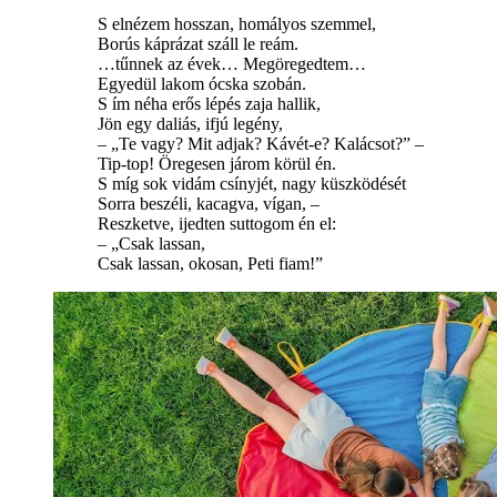
S elnézem hosszan, homályos szemmel,
Borús káprázat száll le reám.
…tűnnek az évek… Megöregedtem…
Egyedül lakom ócska szobán.
S ím néha erős lépés zaja hallik,
Jön egy daliás, ifjú legény,
– „Te vagy? Mit adjak? Kávét-e? Kalácsot?” –
Tip-top! Öregesen járom körül én.
S míg sok vidám csínyjét, nagy küszködését
Sorra beszéli, kacagva, vígan, –
Reszketve, ijedten suttogom én el:
– „Csak lassan,
Csak lassan, okosan, Peti fiam!”