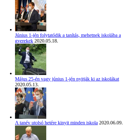
Június 1-jén folytatódik a tanítás, mehetnek iskolába a
gyerekek
2020.05.18.
Május 25-én vagy június 1-jén nyitják ki az iskolákat
2020.05.13.
A tanév utolsó hetére kinyit minden iskola
2020.06.09.