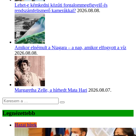
Lehet-e kémkedni közúti forgalommegfigyelő és
rendszámfelismerő kamerákkal?
2026.08.08.
Amikor elnémult a Niagara – a nap, amikor elfogyott a víz
2026.08.08.
Margaretha Zelle, a hírhedt Mata Hari
2026.08.07.
Legnézettebb
Hazai hírek