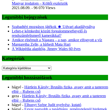
Magyar irodalom – Költői eszközök
2021.08.09.
- 96 070 Views
Legutóbbi bejegyzések
Szabadtéri mozgásos játékok ☻ Udvari akadálypálya
Lehet-e kémkedni közúti forgalommegfigyelő és
rendszámfelismerő kamerákkal?
Amikor elnémult a Niagara – a nap, amikor elfogyott a víz
Margaretha Zelle, a hírhedt Mata Hari
A Wikipédia alapítója, Jimmy Wales 60 éves
Kategóriák
Kategóriák
Legutóbbi hozzászólások
hágyé
-
Härtlein Károly: Brutális fizika, avagy amit a tanterem
elbír – Rubens cső
geza
-
Härtlein Károly: Brutális fizika, avagy amit a tanterem
elbír – Rubens cső
hágyé
-
Elhunyt Szépe Judit nyelvész, kutató
hágyé
-
Egyre nagyobb a tanárhiány, reménytelenül hirdetnek