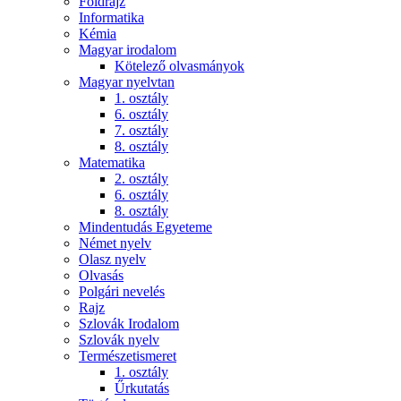
Földrajz
Informatika
Kémia
Magyar irodalom
Kötelező olvasmányok
Magyar nyelvtan
1. osztály
6. osztály
7. osztály
8. osztály
Matematika
2. osztály
6. osztály
8. osztály
Mindentudás Egyeteme
Német nyelv
Olasz nyelv
Olvasás
Polgári nevelés
Rajz
Szlovák Irodalom
Szlovák nyelv
Természetismeret
1. osztály
Űrkutatás