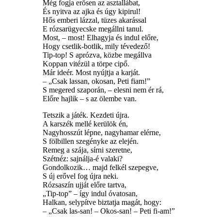
Még fogja erősen az asztallábat,
És nyitva az ajka és úgy kipirul!
Hős emberi lázzal, tüzes akarással
E rózsarügyecske megállni tanul.
Most, – most! Elhagyja és indul előre,
Hogy csetlik-botlik, mily tévedező!
Tip-top! S aprózva, közbe megállva
Koppan vitézül a törpe cipő.
Már ideér. Most nyújtja a karját.
– „Csak lassan, okosan, Peti fiam!”
S megered szaporán, – elesni nem ér rá,
Előre hajlik – s az ölembe van.
Tetszik a játék. Kezdeti újra.
A karszék mellé kerülök én,
Nagyhosszút lépne, nagyhamar elérne,
S fölbillen szegényke az elején.
Remeg a szája, sírni szeretne,
Szétnéz: sajnálja-é valaki?
Gondolkozik… majd felkél szepegve,
S új erővel fog újra neki.
Rózsaszín ujját előre tartva,
„Tip-top” – így indul óvatosan,
Halkan, selypítve biztatja magát, hogy:
– „Csak las-san! – Okos-san! – Peti fi-am!”