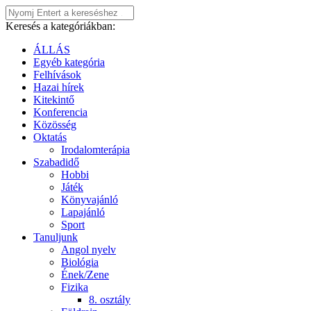
Keresés a kategóriákban:
ÁLLÁS
Egyéb kategória
Felhívások
Hazai hírek
Kitekintő
Konferencia
Közösség
Oktatás
Irodalomterápia
Szabadidő
Hobbi
Játék
Könyvajánló
Lapajánló
Sport
Tanuljunk
Angol nyelv
Biológia
Ének/Zene
Fizika
8. osztály