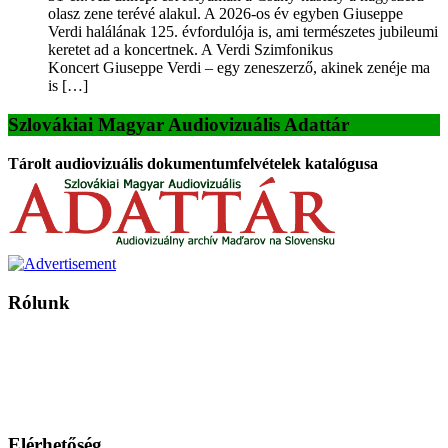
olasz zene terévé alakul. A 2026-os év egyben Giuseppe
Verdi halálának 125. évfordulója is, ami természetes jubileumi
keretet ad a koncertnek. A Verdi Szimfonikus
Koncert Giuseppe Verdi – egy zeneszerző, akinek zenéje ma
is […]
Szlovákiai Magyar Audiovizuális Adattár
Tárolt audiovizuális dokumentumfelvételek katalógusa
Rólunk
A Magyar Iskola a szlovákiai magyar iskolák, tanárok, szülők és
persze a diákok fóruma
Ezen az oldalon esetenként olyan írások jelennek meg, amelyek a hagyományos iskolafelfogástól eltérő
mintákat népszerűsítenek. Ennek következtében előfordulhat, hogy az idetévedő kiskorú felhasználók
látóköre gyorsabban szélesedik, mint azt a szülők esetleg szeretnék.
Elérhetőség