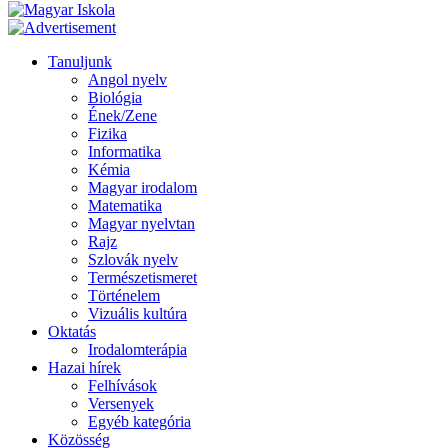
Tanuljunk
Angol nyelv
Biológia
Ének/Zene
Fizika
Informatika
Kémia
Magyar irodalom
Matematika
Magyar nyelvtan
Rajz
Szlovák nyelv
Természetismeret
Történelem
Vizuális kultúra
Oktatás
Irodalomterápia
Hazai hírek
Felhívások
Versenyek
Egyéb kategória
Közösség