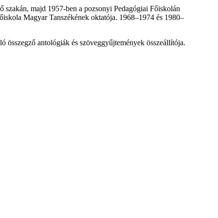
ző szakán, majd 1957-ben a pozsonyi Pedagógiai Főiskolán
i Főiskola Magyar Tanszékének oktatója. 1968–1974 és 1980–
tló összegző antológiák és szöveggyűjtemények összeállítója.