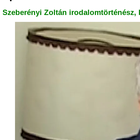
Szeberényi Zoltán irodalomtörténész, 