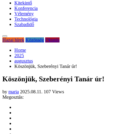
Kitekintő
Konferencia
Vélemény
Technológia
Szabadidő
Hazai hírek
Közösség
Oktatás
Home
2025
augusztus
Köszönjük, Szeberényi Tanár úr!
Köszönjük, Szeberényi Tanár úr!
by
maria
2025.08.11.
107 Views
Megosztás: