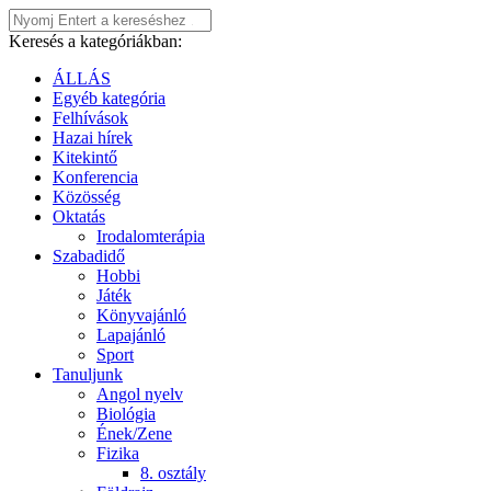
Keresés a kategóriákban:
ÁLLÁS
Egyéb kategória
Felhívások
Hazai hírek
Kitekintő
Konferencia
Közösség
Oktatás
Irodalomterápia
Szabadidő
Hobbi
Játék
Könyvajánló
Lapajánló
Sport
Tanuljunk
Angol nyelv
Biológia
Ének/Zene
Fizika
8. osztály