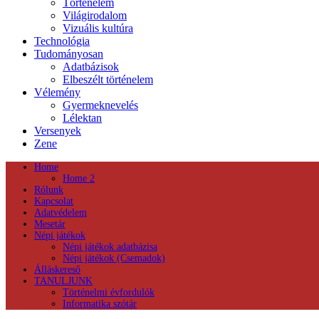
Történelem
Világirodalom
Vizuális kultúra
Technológia
Tudományosan
Adatbázisok
Elbeszélt történelem
Vélemény
Gyermeknevelés
Lélektan
Versenyek
Zene
Home
Home 2
Rólunk
Kapcsolat
Adatvédelem
Mesetár
Népi játékok
Népi játékok adatbázisa
Népi játékok (Csemadok)
Álláskereső
TANULJUNK
Történelmi évfordulók
Informatika szótár