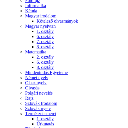
Földrajz
Informatika
Kémia
Magyar irodalom
Kötelező olvasmányok
Magyar nyelvtan
1. osztály
6. osztály
7. osztály
8. osztály
Matematika
2. osztály
6. osztály
8. osztály
Mindentudás Egyeteme
Német nyelv
Olasz nyelv
Olvasás
Polgári nevelés
Rajz
Szlovák Irodalom
Szlovák nyelv
Természetismeret
1. osztály
Űrkutatás