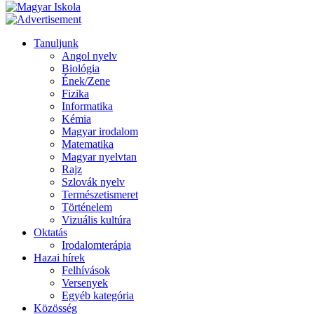
Tanuljunk
Angol nyelv
Biológia
Ének/Zene
Fizika
Informatika
Kémia
Magyar irodalom
Matematika
Magyar nyelvtan
Rajz
Szlovák nyelv
Természetismeret
Történelem
Vizuális kultúra
Oktatás
Irodalomterápia
Hazai hírek
Felhívások
Versenyek
Egyéb kategória
Közösség