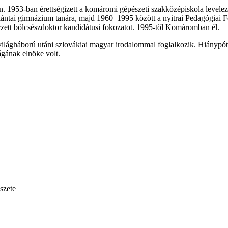
. 1953-ban érettségizett a komáromi gépészeti szakközépiskola levele
galántai gimnázium tanára, majd 1960–1995 között a nyitrai Pedagógia
rzett bölcsészdoktor kandidátusi fokozatot. 1995-től Komáromban él.
. világháború utáni szlovákiai magyar irodalommal foglalkozik. Hiánypó
gának elnöke volt.
szete