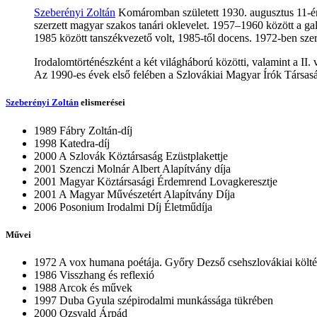
Szeberényi Zoltán
Komáromban született 1930. augusztus 11-én
szerzett magyar szakos tanári oklevelet. 1957–1960 között a 
1985 között tanszékvezető volt, 1985-től docens. 1972-ben sze
Irodalomtörténészként a két világháború közötti, valamint a II
Az 1990-es évek első felében a Szlovákiai Magyar Írók Társasá
Szeberényi Zoltán
elismerései
1989 Fábry Zoltán-díj
1998 Katedra-díj
2000 A Szlovák Köztársaság Ezüstplakettje
2001 Szenczi Molnár Albert Alapítvány díja
2001 Magyar Köztársasági Érdemrend Lovagkeresztje
2001 A Magyar Művészetért Alapítvány Díja
2006 Posonium Irodalmi Díj Életműdíja
Művei
1972 A vox humana poétája. Győry Dezső csehszlovákiai költé
1986 Visszhang és reflexió
1988 Arcok és művek
1997 Duba Gyula szépirodalmi munkássága tükrében
2000 Ozsvald Árpád