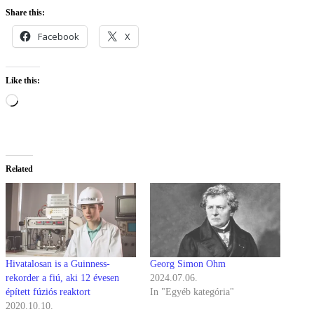
Share this:
Facebook
X
Like this:
Loading…
Related
Hivatalosan is a Guinness-
Georg Simon Ohm
rekorder a fiú, aki 12 évesen
2024.07.06.
épített fúziós reaktort
In "Egyéb kategória"
2020.10.10.