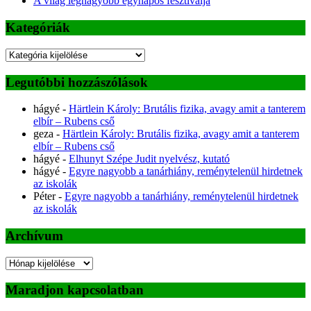
A világ legnagyobb egynapos fesztiválja
Kategóriák
Kategóriák
Legutóbbi hozzászólások
hágyé
-
Härtlein Károly: Brutális fizika, avagy amit a tanterem
elbír – Rubens cső
geza
-
Härtlein Károly: Brutális fizika, avagy amit a tanterem
elbír – Rubens cső
hágyé
-
Elhunyt Szépe Judit nyelvész, kutató
hágyé
-
Egyre nagyobb a tanárhiány, reménytelenül hirdetnek
az iskolák
Péter
-
Egyre nagyobb a tanárhiány, reménytelenül hirdetnek
az iskolák
Archívum
Archívum
Maradjon kapcsolatban