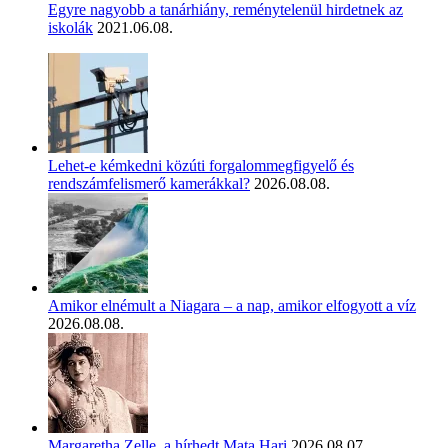
Egyre nagyobb a tanárhiány, reménytelenül hirdetnek az
iskolák
2021.06.08.
Lehet-e kémkedni közúti forgalommegfigyelő és
rendszámfelismerő kamerákkal?
2026.08.08.
Amikor elnémult a Niagara – a nap, amikor elfogyott a víz
2026.08.08.
Margaretha Zelle, a hírhedt Mata Hari
2026.08.07.