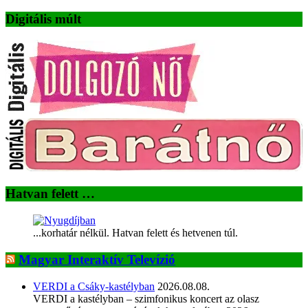
Digitális múlt
Hatvan felett …
...korhatár nélkül. Hatvan felett és hetvenen túl.
Magyar Interaktív Televízió
VERDI a Csáky-kastélyban
2026.08.08.
VERDI a kastélyban – szimfonikus koncert az olasz