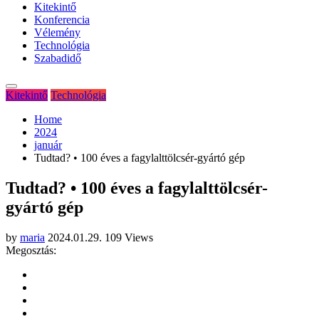
Kitekintő
Konferencia
Vélemény
Technológia
Szabadidő
Kitekintő
Technológia
Home
2024
január
Tudtad? • 100 éves a fagylalttölcsér-gyártó gép
Tudtad? • 100 éves a fagylalttölcsér-
gyártó gép
by
maria
2024.01.29.
109 Views
Megosztás: