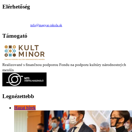
Elérhetőség
Családi Kör Egyesület/Združenie rod. kruhov
Medzilaborecká 17, 82101 Bratislava
+421 911 732 190 |
info@magyar-iskola.sk
Támogató
Realizované s finančnou podporou Fondu na podporu kultúry národnostných
menšín
Legnézettebb
Hazai hírek