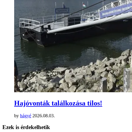
Hajóvonták találkozása tilos!
by
hágyé
2026.08.03.
Ezek is érdekelhetik