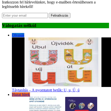
Iratkozzon fel hírlevelünkre, hogy e-mailben értesülhessen a
legfrissebb hírekről!
Feliratkozás
Válogatás nélkül
Olvasás
Távtanítás – A nyomtatott betűk: U, u, Ú, ú
Hazai hírek