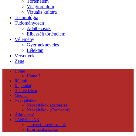
Történelem
Világirodalom
Vizuális kultúra
Technológia
Tudományosan
Adatbázisok
Elbeszélt történelem
Vélemény
Gyermeknevelés
Lélektan
Versenyek
Zene
Home
Home 2
Rólunk
Kapcsolat
Adatvédelem
Mesetár
Népi játékok
Népi játékok adatbázisa
Népi játékok (Csemadok)
Álláskereső
TANULJUNK
Történelmi évfordulók
Informatika szótár