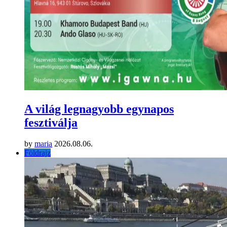
A világ legnagyobb egynapos
fesztiválja
by
maria
2026.08.06.
Földrajz