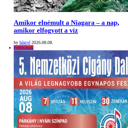
Amikor elnémult a Niagara – a nap,
amikor elfogyott a víz
by
hágyé
2026.08.08.
Felhívások