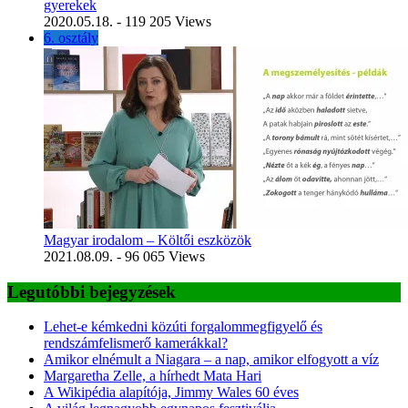
gyerekek
2020.05.18.
- 119 205 Views
6. osztály
Magyar irodalom – Költői eszközök
2021.08.09.
- 96 065 Views
Legutóbbi bejegyzések
Lehet-e kémkedni közúti forgalommegfigyelő és
rendszámfelismerő kamerákkal?
Amikor elnémult a Niagara – a nap, amikor elfogyott a víz
Margaretha Zelle, a hírhedt Mata Hari
A Wikipédia alapítója, Jimmy Wales 60 éves