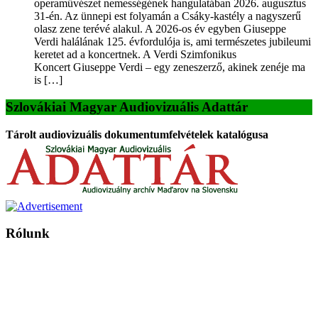
operaművészet nemességének hangulatában 2026. augusztus
31-én. Az ünnepi est folyamán a Csáky-kastély a nagyszerű
olasz zene terévé alakul. A 2026-os év egyben Giuseppe
Verdi halálának 125. évfordulója is, ami természetes jubileumi
keretet ad a koncertnek. A Verdi Szimfonikus
Koncert Giuseppe Verdi – egy zeneszerző, akinek zenéje ma
is […]
Szlovákiai Magyar Audiovizuális Adattár
Tárolt audiovizuális dokumentumfelvételek katalógusa
Rólunk
A Magyar Iskola a szlovákiai magyar iskolák, tanárok, szülők és
persze a diákok fóruma
Ezen az oldalon esetenként olyan írások jelennek meg, amelyek a hagyományos iskolafelfogástól eltérő
mintákat népszerűsítenek. Ennek következtében előfordulhat, hogy az idetévedő kiskorú felhasználók
látóköre gyorsabban szélesedik, mint azt a szülők esetleg szeretnék.