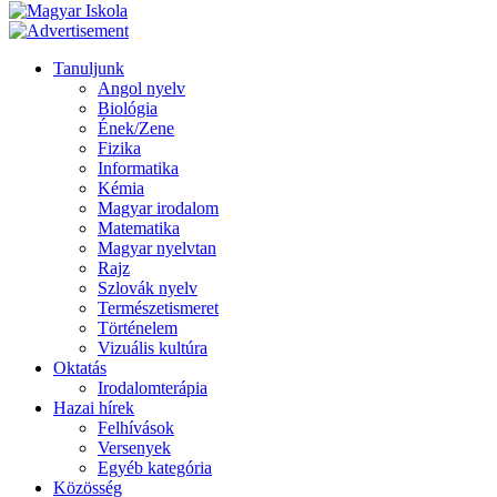
Tanuljunk
Angol nyelv
Biológia
Ének/Zene
Fizika
Informatika
Kémia
Magyar irodalom
Matematika
Magyar nyelvtan
Rajz
Szlovák nyelv
Természetismeret
Történelem
Vizuális kultúra
Oktatás
Irodalomterápia
Hazai hírek
Felhívások
Versenyek
Egyéb kategória
Közösség