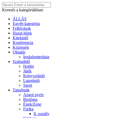
Keresés a kategóriákban:
ÁLLÁS
Egyéb kategória
Felhívások
Hazai hírek
Kitekintő
Konferencia
Közösség
Oktatás
Irodalomterápia
Szabadidő
Hobbi
Játék
Könyvajánló
Lapajánló
Sport
Tanuljunk
Angol nyelv
Biológia
Ének/Zene
Fizika
8. osztály