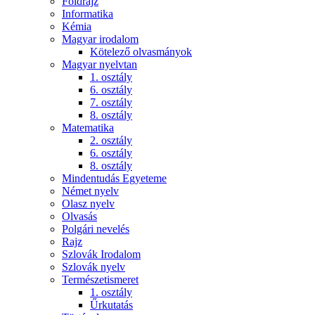
Földrajz
Informatika
Kémia
Magyar irodalom
Kötelező olvasmányok
Magyar nyelvtan
1. osztály
6. osztály
7. osztály
8. osztály
Matematika
2. osztály
6. osztály
8. osztály
Mindentudás Egyeteme
Német nyelv
Olasz nyelv
Olvasás
Polgári nevelés
Rajz
Szlovák Irodalom
Szlovák nyelv
Természetismeret
1. osztály
Űrkutatás