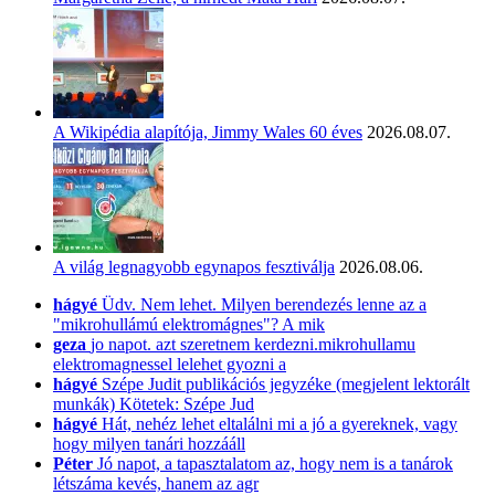
A Wikipédia alapítója, Jimmy Wales 60 éves
2026.08.07.
A világ legnagyobb egynapos fesztiválja
2026.08.06.
hágyé
Üdv. Nem lehet. Milyen berendezés lenne az a
"mikrohullámú elektromágnes"? A mik
geza
jo napot. azt szeretnem kerdezni.mikrohullamu
elektromagnessel lelehet gyozni a
hágyé
Szépe Judit publikációs jegyzéke (megjelent lektorált
munkák) Kötetek: Szépe Jud
hágyé
Hát, nehéz lehet eltalálni mi a jó a gyereknek, vagy
hogy milyen tanári hozzááll
Péter
Jó napot, a tapasztalatom az, hogy nem is a tanárok
létszáma kevés, hanem az agr