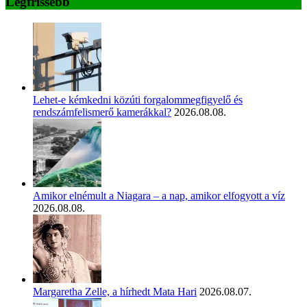
Legfrissebb
Lehet-e kémkedni közúti forgalommegfigyelő és
rendszámfelismerő kamerákkal?
2026.08.08.
Amikor elnémult a Niagara – a nap, amikor elfogyott a víz
2026.08.08.
Margaretha Zelle, a hírhedt Mata Hari
2026.08.07.