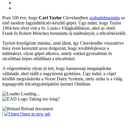
Pont 100 éve, hogy
Carl Taylor
Clevelandben
szabadalmaztatta
az
első modern fagylalttölcsér-készítő gépet. Úgy tudni, hogy Taylor
1904-ben részt vett a St. Louis-i Világkiállításon, ahol az ohiói
Frank és Robert Menches bemutatta új találmányát, a tölcsérkészítőt.
Taylort lenyűgözte mindaz, amit látott, így Cleavlendbe visszatérve
húsz éven keresztül azon dolgozott, hogy továbbfejlessze a
találmányt, olyan gépet alkotva, amely sokkal gyorsabban és
olcsóbban képes előállítani a tölcséreket.
A végeredmény olyan jó lett, hogy hamarosan megalapította
vállalatát, ahol ráállt a nagyüzemi gyártásra. Úgy tudni, a céget
később megvásárolta a Norse Dairy Systems, mely azóta is a világ
legnagyobb tölcsérgyártójaként üzemel Ohióban.
Loading...
Taking too long?
Reload document
|
Open in new tab