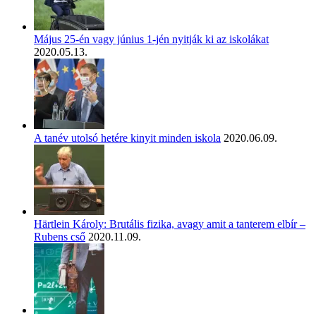
Május 25-én vagy június 1-jén nyitják ki az iskolákat
2020.05.13.
A tanév utolsó hetére kinyit minden iskola
2020.06.09.
Härtlein Károly: Brutális fizika, avagy amit a tanterem elbír –
Rubens cső
2020.11.09.