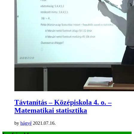
Távtanítás – Középiskola 4. o. –
Matematikai statisztika
by
hágyé
2021.07.16.