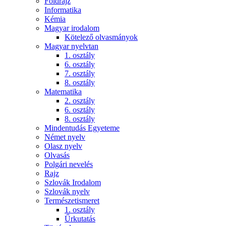
Földrajz
Informatika
Kémia
Magyar irodalom
Kötelező olvasmányok
Magyar nyelvtan
1. osztály
6. osztály
7. osztály
8. osztály
Matematika
2. osztály
6. osztály
8. osztály
Mindentudás Egyeteme
Német nyelv
Olasz nyelv
Olvasás
Polgári nevelés
Rajz
Szlovák Irodalom
Szlovák nyelv
Természetismeret
1. osztály
Űrkutatás