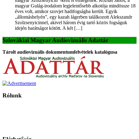
magyar Szolzsenyicin”-ként is emlegettek. Rózsás János, a
magyar Gulág-irodalom legjelentősebb alkotója mindössze 18
éves volt, amikor szovjet hadifogságba került. Egyik
„állomáshelyén”, egy kazah lágerben találkozott Alekszandr
Szolzsenyicinnel, akivel három évig tartó közös fogságuk
idején barátságot kötött. A két […]
Szlovákiai Magyar Audiovizuális Adattár
Tárolt audiovizuális dokumentumfelvételek katalógusa
Rólunk
A Magyar Iskola a szlovákiai magyar iskolák, tanárok, szülők és
persze a diákok fóruma
Ezen az oldalon esetenként olyan írások jelennek meg, amelyek a hagyományos iskolafelfogástól eltérő
mintákat népszerűsítenek. Ennek következtében előfordulhat, hogy az idetévedő kiskorú felhasználók
látóköre gyorsabban szélesedik, mint azt a szülők esetleg szeretnék.