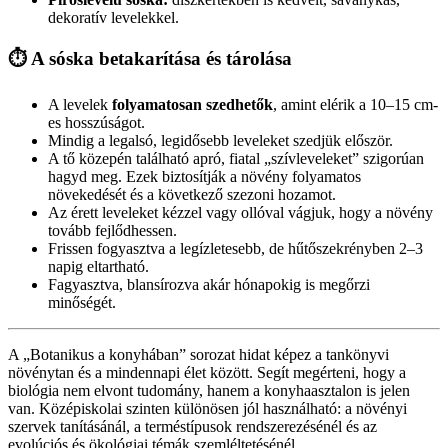
dekoratív levelekkel.
⏱️ A sóska betakarítása és tárolása
A levelek
folyamatosan szedhetők
, amint elérik a 10–15 cm-
es hosszúságot.
Mindig a legalsó, legidősebb leveleket szedjük először.
A tő közepén található apró, fiatal „szívleveleket” szigorúan
hagyd meg. Ezek biztosítják a növény folyamatos
növekedését és a következő szezoni hozamot.
Az érett leveleket kézzel vagy ollóval vágjuk, hogy a növény
tovább fejlődhessen.
Frissen fogyasztva a legízletesebb, de hűtőszekrényben 2–3
napig eltartható.
Fagyasztva, blansírozva akár hónapokig is megőrzi
minőségét.
A „Botanikus a konyhában” sorozat hidat képez a tankönyvi
növénytan és a mindennapi élet között. Segít megérteni, hogy a
biológia nem elvont tudomány, hanem a konyhaasztalon is jelen
van. Középiskolai szinten különösen jól használható: a növényi
szervek tanításánál, a terméstípusok rendszerezésénél és az
evolúciós és ökológiai témák szemléltetésénél.