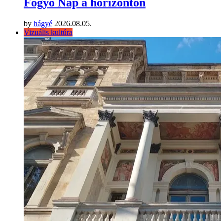
Fogyó Nap a horizonton
by
hágyé
2026.08.05.
Vizuális kultúra