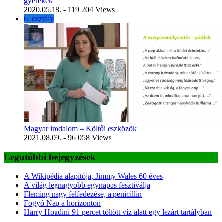
gyerekek
2020.05.18.
- 119 204 Views
6. osztály
Magyar irodalom – Költői eszközök
2021.08.09.
- 96 058 Views
Legutóbbi bejegyzések
A Wikipédia alapítója, Jimmy Wales 60 éves
A világ legnagyobb egynapos fesztiválja
Fleming nagy felfedezése, a penicillin
Fogyó Nap a horizonton
Harry Houdini 91 percet töltött víz alatt egy lezárt tartályban