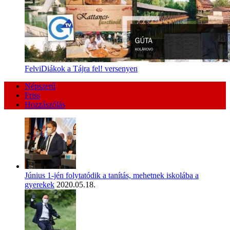
FelviDiákok a Tájra fel! versenyen
Népszerű
Friss
Hozzászólás
Június 1-jén folytatódik a tanítás, mehetnek iskolába a
gyerekek
2020.05.18.