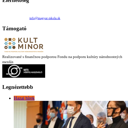
Elérhetőség
Családi Kör Egyesület/Združenie rod. kruhov
Medzilaborecká 17, 82101 Bratislava
+421 911 732 190 |
info@magyar-iskola.sk
Támogató
Realizované s finančnou podporou Fondu na podporu kultúry národnostných
menšín
Legnézettebb
Hazai hírek