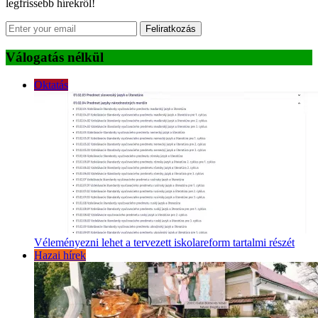
legfrissebb hírekről!
Feliratkozás
Válogatás nélkül
Oktatás
Véleményezni lehet a tervezett iskolareform tartalmi részét
Hazai hírek