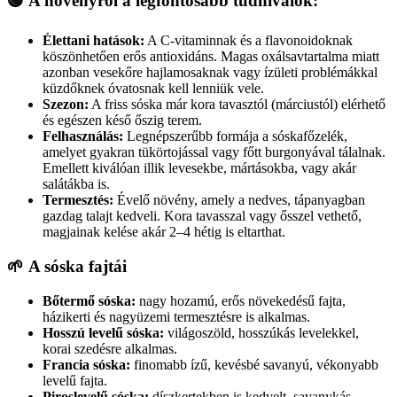
🟢
A növényről a legfontosabb tudnivalók:
Élettani hatások:
A C-vitaminnak és a flavonoidoknak
köszönhetően erős antioxidáns. Magas oxálsavtartalma miatt
azonban vesekőre hajlamosaknak vagy ízületi problémákkal
küzdőknek óvatosnak kell lenniük vele.
Szezon:
A friss sóska már kora tavasztól (márciustól) elérhető
és egészen késő őszig terem.
Felhasználás:
Legnépszerűbb formája a sóskafőzelék,
amelyet gyakran tükörtojással vagy főtt burgonyával tálalnak.
Emellett kiválóan illik levesekbe, mártásokba, vagy akár
salátákba is.
Termesztés:
Évelő növény, amely a nedves, tápanyagban
gazdag talajt kedveli. Kora tavasszal vagy ősszel vethető,
magjainak kelése akár 2–4 hétig is eltarthat.
🌱
A sóska fajtái
Bőtermő sóska:
nagy hozamú, erős növekedésű fajta,
házikerti és nagyüzemi termesztésre is alkalmas.
Hosszú levelű sóska:
világoszöld, hosszúkás levelekkel,
korai szedésre alkalmas.
Francia sóska:
finomabb ízű, kevésbé savanyú, vékonyabb
levelű fajta.
Piroslevelű sóska:
díszkertekben is kedvelt, savanykás,