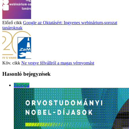
Előző cikk
Google az Oktatásért: Ingyenes webinárium-sorozat
tanároknak
Köv. cikk
Ne vegye félvállról a magas vérnyomást
Hasonló bejegyzések
Biológia