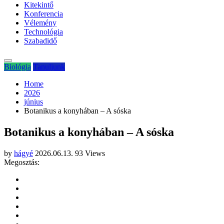
Kitekintő
Konferencia
Vélemény
Technológia
Szabadidő
Biológia
Tanuljunk
Home
2026
június
Botanikus a konyhában – A sóska
Botanikus a konyhában – A sóska
by
hágyé
2026.06.13.
93 Views
Megosztás: