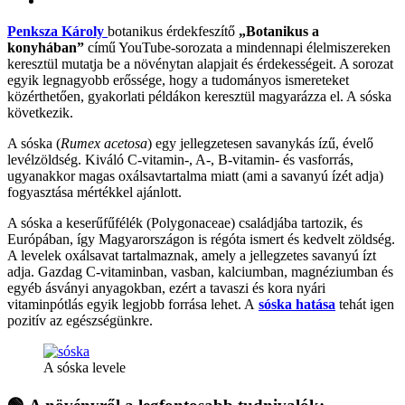
Penksza Károly
botanikus érdekfeszítő
„Botanikus a
konyhában”
című YouTube-sorozata a mindennapi élelmiszereken
keresztül mutatja be a növénytan alapjait és érdekességeit. A sorozat
egyik legnagyobb erőssége, hogy a tudományos ismereteket
közérthetően, gyakorlati példákon keresztül magyarázza el. A sóska
következik.
A sóska (
Rumex acetosa
) egy jellegzetesen savanykás ízű, évelő
levélzöldség. Kiváló C-vitamin-, A-, B-vitamin- és vasforrás,
ugyanakkor magas oxálsavtartalma miatt (ami a savanyú ízét adja)
fogyasztása mértékkel ajánlott.
A sóska a keserűfűfélék (Polygonaceae) családjába tartozik, és
Európában, így Magyarországon is régóta ismert és kedvelt zöldség.
A levelek oxálsavat tartalmaznak, amely a jellegzetes savanyú ízt
adja. Gazdag C-vitaminban, vasban, kalciumban, magnéziumban és
egyéb ásványi anyagokban, ezért a tavaszi és kora nyári
vitaminpótlás egyik legjobb forrása lehet. A
sóska hatása
tehát igen
pozitív az egészségünkre.
A sóska levele