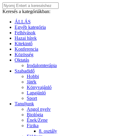
Keresés a kategóriákban:
ÁLLÁS
Egyéb kategória
Felhívások
Hazai hírek
Kitekintő
Konferencia
Közösség
Oktatás
Irodalomterápia
Szabadidő
Hobbi
Játék
Könyvajánló
Lapajánló
Sport
Tanuljunk
Angol nyelv
Biológia
Ének/Zene
Fizika
8. osztály