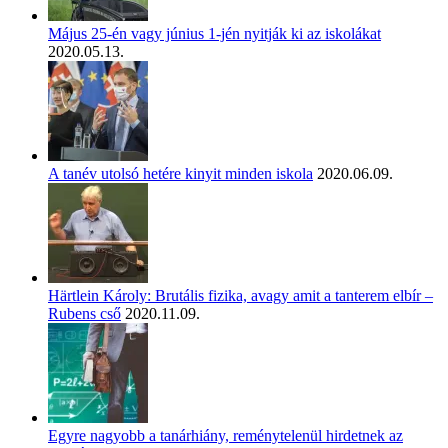
Május 25-én vagy június 1-jén nyitják ki az iskolákat
2020.05.13.
A tanév utolsó hetére kinyit minden iskola
2020.06.09.
Härtlein Károly: Brutális fizika, avagy amit a tanterem elbír –
Rubens cső
2020.11.09.
Egyre nagyobb a tanárhiány, reménytelenül hirdetnek az