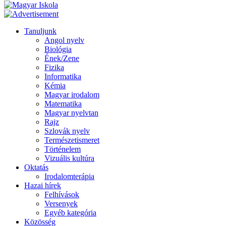
Tanuljunk
Angol nyelv
Biológia
Ének/Zene
Fizika
Informatika
Kémia
Magyar irodalom
Matematika
Magyar nyelvtan
Rajz
Szlovák nyelv
Természetismeret
Történelem
Vizuális kultúra
Oktatás
Irodalomterápia
Hazai hírek
Felhívások
Versenyek
Egyéb kategória
Közösség