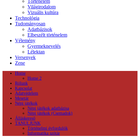
Történelem
Világirodalom
Vizuális kultúra
Technológia
Tudományosan
Adatbázisok
Elbeszélt történelem
Vélemény
Gyermeknevelés
Lélektan
Versenyek
Zene
Home
Home 2
Rólunk
Kapcsolat
Adatvédelem
Mesetár
Népi játékok
Népi játékok adatbázisa
Népi játékok (Csemadok)
Álláskereső
TANULJUNK
Történelmi évfordulók
Informatika szótár