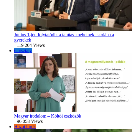
Június 1-jén folytatódik a tanítás, mehetnek iskolába a
gyerekek
- 119 204 Views
6. osztály
Magyar irodalom – Költői eszközök
- 96 058 Views
Hazai hírek