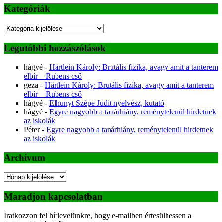
Kategóriák
Kategóriák
Legutóbbi hozzászólások
hágyé
-
Härtlein Károly: Brutális fizika, avagy amit a tanterem
elbír – Rubens cső
geza
-
Härtlein Károly: Brutális fizika, avagy amit a tanterem
elbír – Rubens cső
hágyé
-
Elhunyt Szépe Judit nyelvész, kutató
hágyé
-
Egyre nagyobb a tanárhiány, reménytelenül hirdetnek
az iskolák
Péter
-
Egyre nagyobb a tanárhiány, reménytelenül hirdetnek
az iskolák
Archívum
Archívum
Maradjon kapcsolatban
Iratkozzon fel hírlevelünkre, hogy e-mailben értesülhessen a