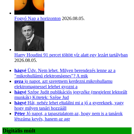
Fogyó Nap a horizonton
2026.08.05.
Harry Houdini 91 percet töltött víz alatt egy lezárt tartályban
2026.08.05.
hágyé
Üdv. Nem lehet. Milyen berendezés lenne az a
"mikrohullámú elektromágnes"? A mik
geza
jo napot. azt szeretnem kerdezni.mikrohullamu
elektromagnessel lelehet gyozni a
hágyé
Szépe Judit publikációs jegyzéke (megjelent lektorált
munkák) Kötetek: Szépe Jud
hágyé
Hát, nehéz lehet eltalálni mi a jó a gyereknek, vagy
hogy milyen tanári hozzááll
Péter
Jó napot, a tapasztalatom az, hogy nem is a tanárok
létszáma kevés, hanem az agr
Digitális múlt