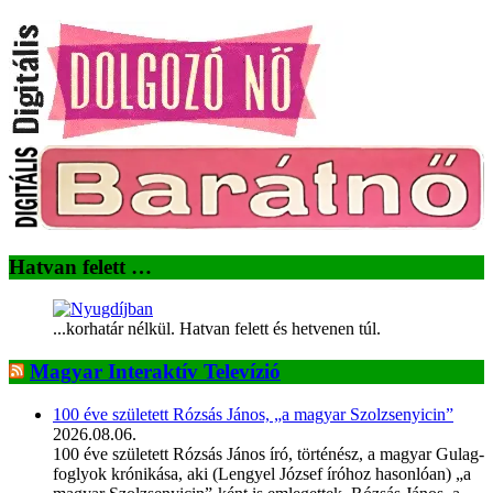
Hatvan felett …
...korhatár nélkül. Hatvan felett és hetvenen túl.
Magyar Interaktív Televízió
100 éve született Rózsás János, „a magyar Szolzsenyicin”
2026.08.06.
100 éve született Rózsás János író, történész, a magyar Gulag-
foglyok krónikása, aki (Lengyel József íróhoz hasonlóan) „a