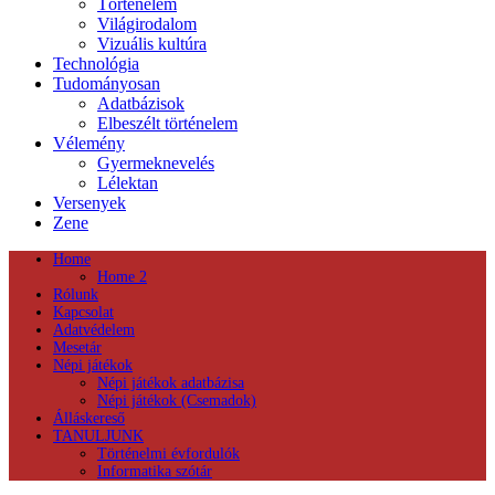
Történelem
Világirodalom
Vizuális kultúra
Technológia
Tudományosan
Adatbázisok
Elbeszélt történelem
Vélemény
Gyermeknevelés
Lélektan
Versenyek
Zene
Home
Home 2
Rólunk
Kapcsolat
Adatvédelem
Mesetár
Népi játékok
Népi játékok adatbázisa
Népi játékok (Csemadok)
Álláskereső
TANULJUNK
Történelmi évfordulók
Informatika szótár