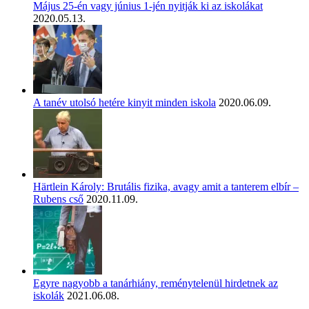
Május 25-én vagy június 1-jén nyitják ki az iskolákat
2020.05.13.
A tanév utolsó hetére kinyit minden iskola
2020.06.09.
Härtlein Károly: Brutális fizika, avagy amit a tanterem elbír –
Rubens cső
2020.11.09.
Egyre nagyobb a tanárhiány, reménytelenül hirdetnek az
iskolák
2021.06.08.