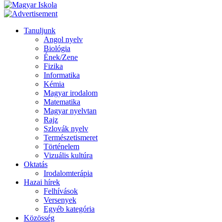
Tanuljunk
Angol nyelv
Biológia
Ének/Zene
Fizika
Informatika
Kémia
Magyar irodalom
Matematika
Magyar nyelvtan
Rajz
Szlovák nyelv
Természetismeret
Történelem
Vizuális kultúra
Oktatás
Irodalomterápia
Hazai hírek
Felhívások
Versenyek
Egyéb kategória
Közösség