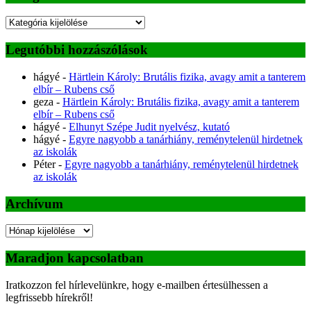
Kategóriák
Legutóbbi hozzászólások
hágyé
-
Härtlein Károly: Brutális fizika, avagy amit a tanterem
elbír – Rubens cső
geza
-
Härtlein Károly: Brutális fizika, avagy amit a tanterem
elbír – Rubens cső
hágyé
-
Elhunyt Szépe Judit nyelvész, kutató
hágyé
-
Egyre nagyobb a tanárhiány, reménytelenül hirdetnek
az iskolák
Péter
-
Egyre nagyobb a tanárhiány, reménytelenül hirdetnek
az iskolák
Archívum
Archívum
Maradjon kapcsolatban
Iratkozzon fel hírlevelünkre, hogy e-mailben értesülhessen a
legfrissebb hírekről!