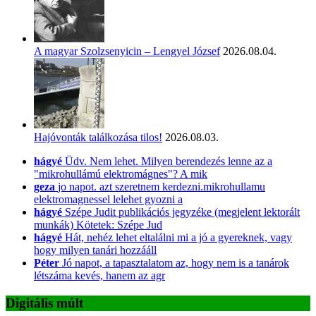
A magyar Szolzsenyicin – Lengyel József
2026.08.04.
Hajóvonták találkozása tilos!
2026.08.03.
hágyé
Üdv. Nem lehet. Milyen berendezés lenne az a
"mikrohullámú elektromágnes"? A mik
geza
jo napot. azt szeretnem kerdezni.mikrohullamu
elektromagnessel lelehet gyozni a
hágyé
Szépe Judit publikációs jegyzéke (megjelent lektorált
munkák) Kötetek: Szépe Jud
hágyé
Hát, nehéz lehet eltalálni mi a jó a gyereknek, vagy
hogy milyen tanári hozzááll
Péter
Jó napot, a tapasztalatom az, hogy nem is a tanárok
létszáma kevés, hanem az agr
Digitális múlt