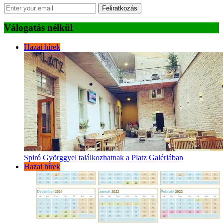
Feliratkozás
Válogatás nélkül
Hazai hírek
Spiró Györggyel találkozhatnak a Platz Galériában
Hazai hírek