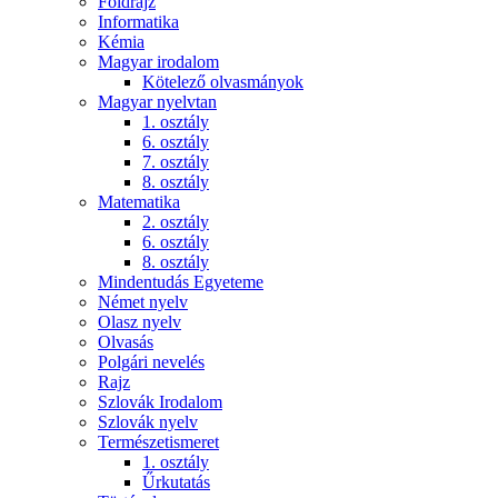
Földrajz
Informatika
Kémia
Magyar irodalom
Kötelező olvasmányok
Magyar nyelvtan
1. osztály
6. osztály
7. osztály
8. osztály
Matematika
2. osztály
6. osztály
8. osztály
Mindentudás Egyeteme
Német nyelv
Olasz nyelv
Olvasás
Polgári nevelés
Rajz
Szlovák Irodalom
Szlovák nyelv
Természetismeret
1. osztály
Űrkutatás