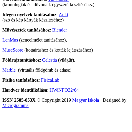
(kronológiák és idővonalk egyszerű készítéséhez)
Idegen nyelvek tanításához
:
Anki
(szó és kép kártyák készítéséhez)
Művészetek tanításához
:
Blender
LenMus
(zeneelmélet tanításához),
MuseScore
(kottaíráshoz és kották lejátszásához)
Földrajztanításhoz
:
Celestia
(világűr),
Marble
(virtuális földgömb és atlasz)
Fizika tanításához
:
FisicaLab
Hardver identifikálása
:
HWiNFO32/64
ISSN 2585-853X
© Copyright 2019
Magyar Iskola
· Designed by
Microgramma