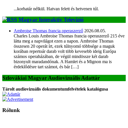
...korhatár nélkül. Hatvan felett és hetvenen túl.
Magyar Interaktív Televízió
Ambroise Thomas francia operaszerző
2026.08.05.
Charles Louis Ambroise Thomas francia operaszerző 215 éve
látta meg a napvilágot ezen a napon. Ambroise Thomas
összesen 20 operát írt, ezek túlnyomó többsége a maguk
korában repertoár darab volt több kevesebb ideig Európa
számos operaházában, de végül mindössze két darab
bizonyult maradandónak. A Hamlet és a Mignon ma is
érdeklődésre tart számot, és bár […]
Szlovákiai Magyar Audiovizuális Adattár
Tárolt audiovizuális dokumentumfelvételek katalógusa
Rólunk
A Magyar Iskola a szlovákiai magyar iskolák, tanárok, szülők és
persze a diákok fóruma