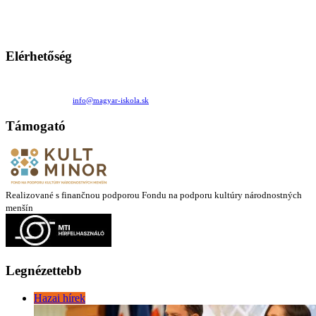
Ezen az oldalon esetenként olyan írások jelennek meg, amelyek a hagyományos iskolafelfogástól eltérő
mintákat népszerűsítenek. Ennek következtében előfordulhat, hogy az idetévedő kiskorú felhasználók
látóköre gyorsabban szélesedik, mint azt a szülők esetleg szeretnék.
Elérhetőség
Családi Kör Egyesület/Združenie rod. kruhov
Medzilaborecká 17, 82101 Bratislava
+421 911 732 190 |
info@magyar-iskola.sk
Támogató
Realizované s finančnou podporou Fondu na podporu kultúry národnostných
menšín
Legnézettebb
Hazai hírek