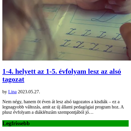
1-4. helyett az 1-5. évfolyam lesz az alsó
tagozat
by
Lina
2023.05.27.
Nem négy, hanem öt éven át lesz alsó tagozatos a kisdiák – ez a
legnagyobb változás, amit az új állami pedagógiai program hoz. A
plusz évfolyam a diáklétszám szempontjából jó…
Legfrissebb