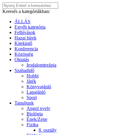
Keresés a kategóriákban:
ÁLLÁS
Egyéb kategória
Felhívások
Hazai hírek
Kitekintő
Konferencia
Közösség
Oktatás
Irodalomterápia
Szabadidő
Hobbi
Játék
Könyvajánló
Lapajánló
Sport
Tanuljunk
Angol nyelv
Biológia
Ének/Zene
Fizika
8. osztály