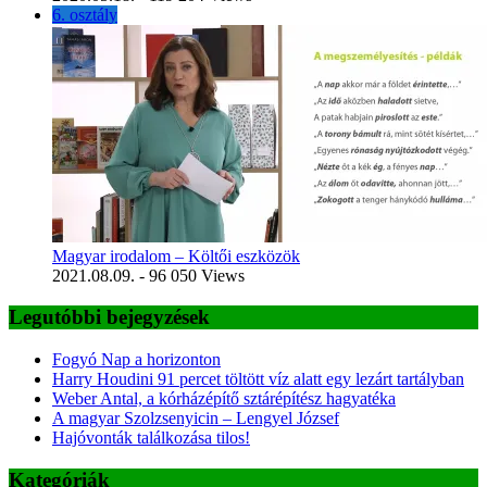
6. osztály
Magyar irodalom – Költői eszközök
2021.08.09.
- 96 050 Views
Legutóbbi bejegyzések
Fogyó Nap a horizonton
Harry Houdini 91 percet töltött víz alatt egy lezárt tartályban
Weber Antal, a kórházépítő sztárépítész hagyatéka
A magyar Szolzsenyicin – Lengyel József
Hajóvonták találkozása tilos!
Kategóriák