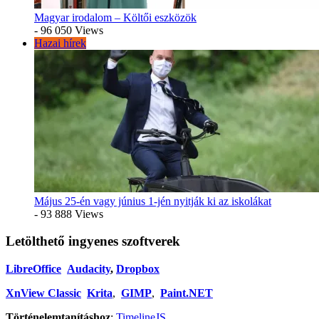
Magyar irodalom – Költői eszközök
- 96 050 Views
Hazai hírek
Május 25-én vagy június 1-jén nyitják ki az iskolákat
- 93 888 Views
Letölthető ingyenes szoftverek
LibreOffice
Audacity
,
Dropbox
XnView Classic
Krita
,
GIMP
,
Paint.NET
Történelemtanításhoz
:
TimelineJS