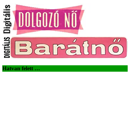
Hatvan felett …