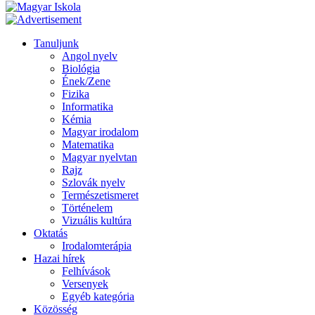
Tanuljunk
Angol nyelv
Biológia
Ének/Zene
Fizika
Informatika
Kémia
Magyar irodalom
Matematika
Magyar nyelvtan
Rajz
Szlovák nyelv
Természetismeret
Történelem
Vizuális kultúra
Oktatás
Irodalomterápia
Hazai hírek
Felhívások
Versenyek
Egyéb kategória
Közösség