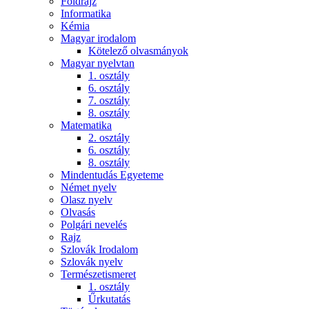
Földrajz
Informatika
Kémia
Magyar irodalom
Kötelező olvasmányok
Magyar nyelvtan
1. osztály
6. osztály
7. osztály
8. osztály
Matematika
2. osztály
6. osztály
8. osztály
Mindentudás Egyeteme
Német nyelv
Olasz nyelv
Olvasás
Polgári nevelés
Rajz
Szlovák Irodalom
Szlovák nyelv
Természetismeret
1. osztály
Űrkutatás