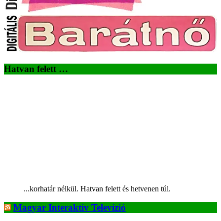
Hatvan felett …
...korhatár nélkül. Hatvan felett és hetvenen túl.
Magyar Interaktív Televízió