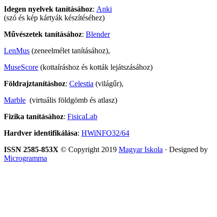
Idegen nyelvek tanításához
:
Anki
(szó és kép kártyák készítéséhez)
Művészetek tanításához
:
Blender
LenMus
(zeneelmélet tanításához),
MuseScore
(kottaíráshoz és kották lejátszásához)
Földrajztanításhoz
:
Celestia
(világűr),
Marble
(virtuális földgömb és atlasz)
Fizika tanításához
:
FisicaLab
Hardver identifikálása
:
HWiNFO32/64
ISSN 2585-853X
© Copyright 2019
Magyar Iskola
· Designed by
Microgramma