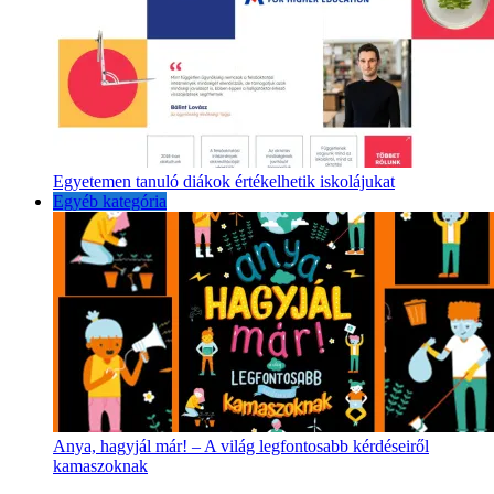
Egyetemen tanuló diákok értékelhetik iskolájukat
Egyéb kategória
Anya, hagyjál már! – A világ legfontosabb kérdéseiről
kamaszoknak