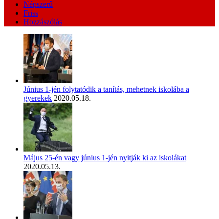
Népszerű
Friss
Hozzászólás
Június 1-jén folytatódik a tanítás, mehetnek iskolába a
gyerekek
2020.05.18.
Május 25-én vagy június 1-jén nyitják ki az iskolákat
2020.05.13.