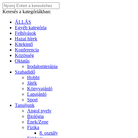
Keresés a kategóriákban:
ÁLLÁS
Egyéb kategória
Felhívások
Hazai hírek
Kitekintő
Konferencia
Közösség
Oktatás
Irodalomterápia
Szabadidő
Hobbi
Játék
Könyvajánló
Lapajánló
Sport
Tanuljunk
Angol nyelv
Biológia
Ének/Zene
Fizika
8. osztály