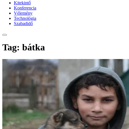
Kitekintő
Konferencia
Vélemény
Technológia
Szabadidő
Tag: bátka