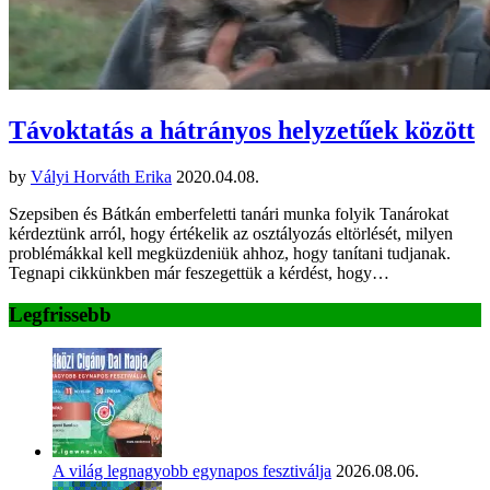
Távoktatás a hátrányos helyzetűek között
by
Vályi Horváth Erika
2020.04.08.
Szepsiben és Bátkán emberfeletti tanári munka folyik Tanárokat
kérdeztünk arról, hogy értékelik az osztályozás eltörlését, milyen
problémákkal kell megküzdeniük ahhoz, hogy tanítani tudjanak.
Tegnapi cikkünkben már feszegettük a kérdést, hogy…
Legfrissebb
A világ legnagyobb egynapos fesztiválja
2026.08.06.