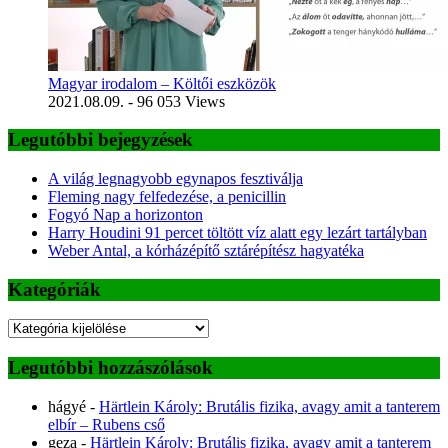
Magyar irodalom – Költői eszközök
2021.08.09.
- 96 053 Views
Legutóbbi bejegyzések
A világ legnagyobb egynapos fesztiválja
Fleming nagy felfedezése, a penicillin
Fogyó Nap a horizonton
Harry Houdini 91 percet töltött víz alatt egy lezárt tartályban
Weber Antal, a kórházépítő sztárépítész hagyatéka
Kategóriák
Kategóriák
Legutóbbi hozzászólások
hágyé
-
Härtlein Károly: Brutális fizika, avagy amit a tanterem
elbír – Rubens cső
geza
-
Härtlein Károly: Brutális fizika, avagy amit a tanterem