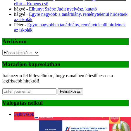
elbír – Rubens cső
hágyé
-
Elhunyt Szépe Judit nyelvész, kutató
hágyé
-
Egyre nagyobb a tanárhiány, reménytelenül hirdetnek
az iskolák
Péter
-
Egyre nagyobb a tanárhiány, reménytelenül hirdetnek
az iskolák
Archívum
Archívum
Maradjon kapcsolatban
Iratkozzon fel hírlevelünkre, hogy e-mailben értesülhessen a
legfrissebb hírekről!
Feliratkozás
Válogatás nélkül
Felhívások