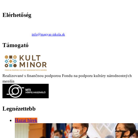
mintákat népszerűsítenek. Ennek következtében előfordulhat, hogy az idetévedő kiskorú felhasználók
látóköre gyorsabban szélesedik, mint azt a szülők esetleg szeretnék.
Elérhetőség
Családi Kör Egyesület/Združenie rod. kruhov
Medzilaborecká 17, 82101 Bratislava
+421 911 732 190 |
info@magyar-iskola.sk
Támogató
Realizované s finančnou podporou Fondu na podporu kultúry národnostných
menšín
Legnézettebb
Hazai hírek