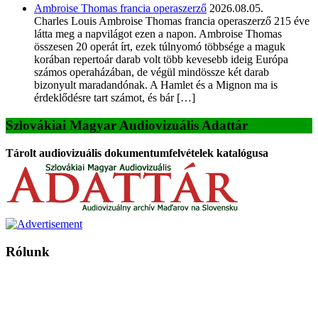
Ambroise Thomas francia operaszerző
2026.08.05.
Charles Louis Ambroise Thomas francia operaszerző 215 éve
látta meg a napvilágot ezen a napon. Ambroise Thomas
összesen 20 operát írt, ezek túlnyomó többsége a maguk
korában repertoár darab volt több kevesebb ideig Európa
számos operaházában, de végül mindössze két darab
bizonyult maradandónak. A Hamlet és a Mignon ma is
érdeklődésre tart számot, és bár […]
Szlovákiai Magyar Audiovizuális Adattár
Tárolt audiovizuális dokumentumfelvételek katalógusa
Rólunk
A Magyar Iskola a szlovákiai magyar iskolák, tanárok, szülők és
persze a diákok fóruma
Ezen az oldalon esetenként olyan írások jelennek meg, amelyek a hagyományos iskolafelfogástól eltérő