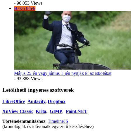
- 96 053 Views
Hazai hírek
Május 25-én vagy június 1-jén nyitják ki az iskolákat
- 93 888 Views
Letölthető ingyenes szoftverek
LibreOffice
Audacity
,
Dropbox
XnView Classic
Krita
,
GIMP
,
Paint.NET
Történelemtanításhoz
:
TimelineJS
(kronológiák és idővonalk egyszerű készítéséhez)