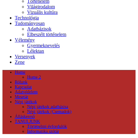
Történelem
Világirodalom
Vizuális kultúra
Technológia
Tudományosan
Adatbázisok
Elbeszélt történelem
Vélemény
Gyermeknevelés
Lélektan
Versenyek
Zene
Home
Home 2
Rólunk
Kapcsolat
Adatvédelem
Mesetár
Népi játékok
Népi játékok adatbázisa
Népi játékok (Csemadok)
Álláskereső
TANULJUNK
Történelmi évfordulók
Informatika szótár