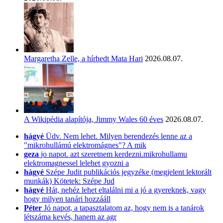
Margaretha Zelle, a hírhedt Mata Hari
2026.08.07.
A Wikipédia alapítója, Jimmy Wales 60 éves
2026.08.07.
hágyé
Üdv. Nem lehet. Milyen berendezés lenne az a
"mikrohullámú elektromágnes"? A mik
geza
jo napot. azt szeretnem kerdezni.mikrohullamu
elektromagnessel lelehet gyozni a
hágyé
Szépe Judit publikációs jegyzéke (megjelent lektorált
munkák) Kötetek: Szépe Jud
hágyé
Hát, nehéz lehet eltalálni mi a jó a gyereknek, vagy
hogy milyen tanári hozzááll
Péter
Jó napot, a tapasztalatom az, hogy nem is a tanárok
létszáma kevés, hanem az agr