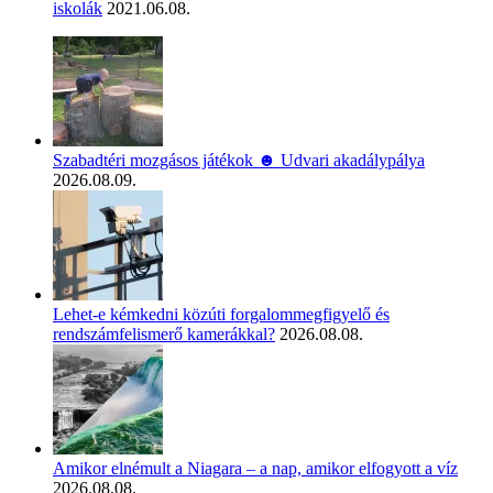
iskolák
2021.06.08.
Szabadtéri mozgásos játékok ☻ Udvari akadálypálya
2026.08.09.
Lehet-e kémkedni közúti forgalommegfigyelő és
rendszámfelismerő kamerákkal?
2026.08.08.
Amikor elnémult a Niagara – a nap, amikor elfogyott a víz
2026.08.08.