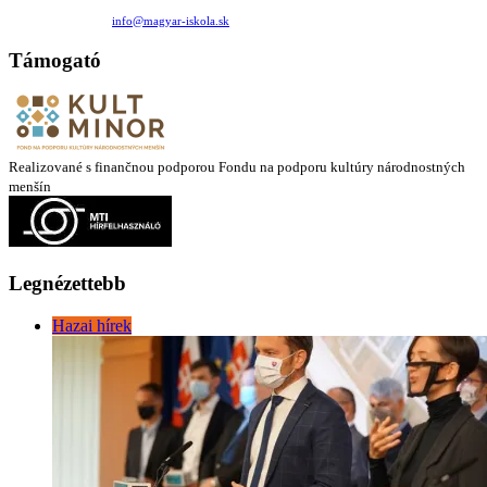
Medzilaborecká 17, 82101 Bratislava
+421 911 732 190 |
info@magyar-iskola.sk
Támogató
Realizované s finančnou podporou Fondu na podporu kultúry národnostných
menšín
Legnézettebb
Hazai hírek