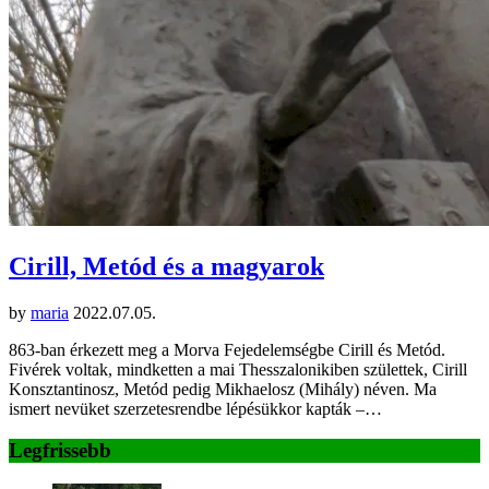
Cirill, Metód és a magyarok
by
maria
2022.07.05.
863-ban érkezett meg a Morva Fejedelemségbe Cirill és Metód.
Fivérek voltak, mindketten a mai Thesszalonikiben születtek, Cirill
Konsztantinosz, Metód pedig Mikhaelosz (Mihály) néven. Ma
ismert nevüket szerzetesrendbe lépésükkor kapták –…
Legfrissebb