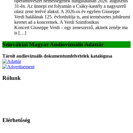
operaművészet nemességének hangulatában 2026. augusztus
31-én. Az ünnepi est folyamán a Csáky-kastély a nagyszerű
olasz zene terévé alakul. A 2026-os év egyben Giuseppe
Verdi halálának 125. évfordulója is, ami természetes jubileumi
keretet ad a koncertnek. A Verdi Szimfonikus
Koncert Giuseppe Verdi – egy zeneszerző, akinek zenéje ma
is […]
Szlovákiai Magyar Audiovizuális Adattár
Tárolt audiovizuális dokumentumfelvételek katalógusa
Rólunk
A Magyar Iskola a szlovákiai magyar iskolák, tanárok, szülők és
persze a diákok fóruma
Ezen az oldalon esetenként olyan írások jelennek meg, amelyek a hagyományos iskolafelfogástól eltérő
mintákat népszerűsítenek. Ennek következtében előfordulhat, hogy az idetévedő kiskorú felhasználók
látóköre gyorsabban szélesedik, mint azt a szülők esetleg szeretnék.
Elérhetőség
Családi Kör Egyesület/Združenie rod. kruhov