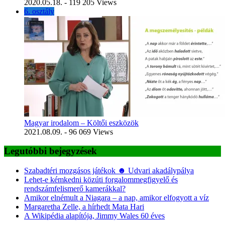
2020.05.18.
- 119 205 Views
6. osztály
Magyar irodalom – Költői eszközök
2021.08.09.
- 96 069 Views
Legutóbbi bejegyzések
Szabadtéri mozgásos játékok ☻ Udvari akadálypálya
Lehet-e kémkedni közúti forgalommegfigyelő és
rendszámfelismerő kamerákkal?
Amikor elnémult a Niagara – a nap, amikor elfogyott a víz
Margaretha Zelle, a hírhedt Mata Hari
A Wikipédia alapítója, Jimmy Wales 60 éves