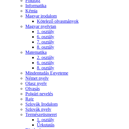
Földrajz
Informatika
Kémia
Magyar irodalom
Kötelező olvasmányok
Magyar nyelvtan
1. osztály
6. osztály
7. osztály
8. osztály
Matematika
2. osztály
6. osztály
8. osztály
Mindentudás Egyeteme
Német nyelv
Olasz nyelv
Olvasás
Polgári nevelés
Rajz
Szlovák Irodalom
Szlovák nyelv
Természetismeret
1. osztály
Űrkutatás