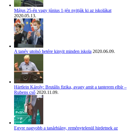
Május 25-én vagy június 1-jén nyitják ki az iskolákat
2020.05.13.
A tanév utolsó hetére kinyit minden iskola
2020.06.09.
Härtlein Károly: Brutális fizika, avagy amit a tanterem elbír –
Rubens cső
2020.11.09.
Egyre nagyobb a tanárhiány, reménytelenül hirdetnek az