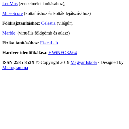
LenMus
(zeneelmélet tanításához),
MuseScore
(kottaíráshoz és kották lejátszásához)
Földrajztanításhoz
:
Celestia
(világűr),
Marble
(virtuális földgömb és atlasz)
Fizika tanításához
:
FisicaLab
Hardver identifikálása
:
HWiNFO32/64
ISSN 2585-853X
© Copyright 2019
Magyar Iskola
· Designed by
Microgramma