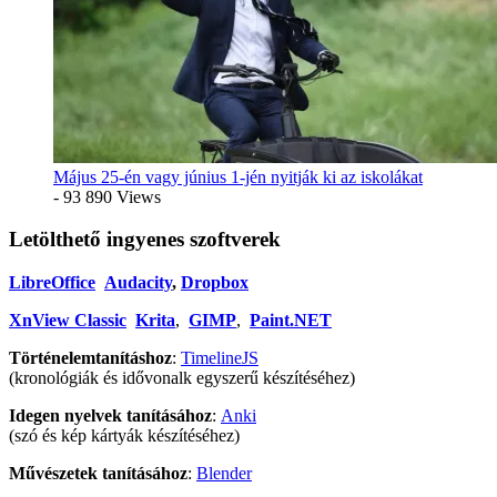
Május 25-én vagy június 1-jén nyitják ki az iskolákat
- 93 890 Views
Letölthető ingyenes szoftverek
LibreOffice
Audacity
,
Dropbox
XnView Classic
Krita
,
GIMP
,
Paint.NET
Történelemtanításhoz
:
TimelineJS
(kronológiák és idővonalk egyszerű készítéséhez)
Idegen nyelvek tanításához
:
Anki
(szó és kép kártyák készítéséhez)
Művészetek tanításához
:
Blender