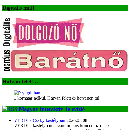
Digitális múlt
Hatvan felett …
...korhatár nélkül. Hatvan felett és hetvenen túl.
Magyar Interaktív Televízió
VERDI a Csáky-kastélyban
2026.08.08.
VERDI a kastélyban – szimfonikus koncert az olasz