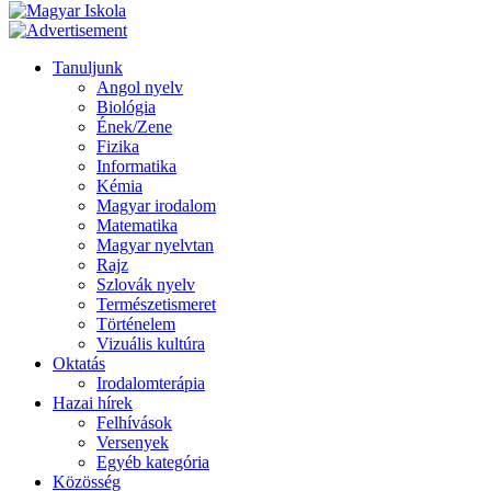
Tanuljunk
Angol nyelv
Biológia
Ének/Zene
Fizika
Informatika
Kémia
Magyar irodalom
Matematika
Magyar nyelvtan
Rajz
Szlovák nyelv
Természetismeret
Történelem
Vizuális kultúra
Oktatás
Irodalomterápia
Hazai hírek
Felhívások
Versenyek
Egyéb kategória
Közösség