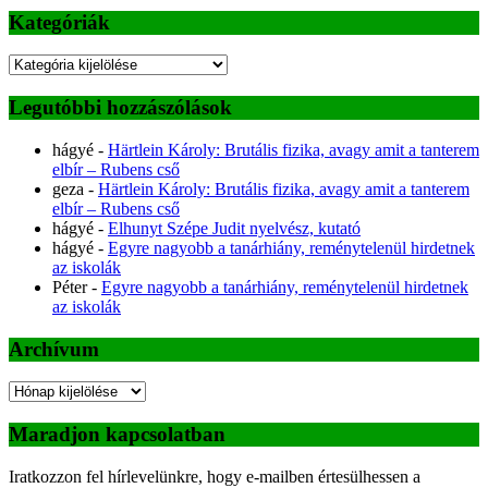
Kategóriák
Kategóriák
Legutóbbi hozzászólások
hágyé
-
Härtlein Károly: Brutális fizika, avagy amit a tanterem
elbír – Rubens cső
geza
-
Härtlein Károly: Brutális fizika, avagy amit a tanterem
elbír – Rubens cső
hágyé
-
Elhunyt Szépe Judit nyelvész, kutató
hágyé
-
Egyre nagyobb a tanárhiány, reménytelenül hirdetnek
az iskolák
Péter
-
Egyre nagyobb a tanárhiány, reménytelenül hirdetnek
az iskolák
Archívum
Archívum
Maradjon kapcsolatban
Iratkozzon fel hírlevelünkre, hogy e-mailben értesülhessen a