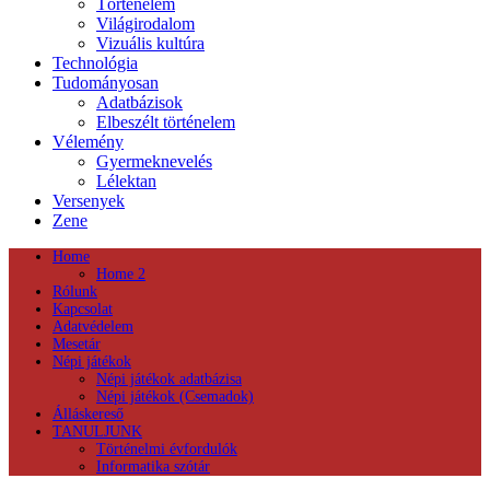
Történelem
Világirodalom
Vizuális kultúra
Technológia
Tudományosan
Adatbázisok
Elbeszélt történelem
Vélemény
Gyermeknevelés
Lélektan
Versenyek
Zene
Home
Home 2
Rólunk
Kapcsolat
Adatvédelem
Mesetár
Népi játékok
Népi játékok adatbázisa
Népi játékok (Csemadok)
Álláskereső
TANULJUNK
Történelmi évfordulók
Informatika szótár