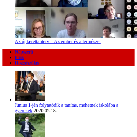
Az új kerettanterv – Az ember és a természet
Népszerű
Friss
Hozzászólás
Június 1-jén folytatódik a tanítás, mehetnek iskolába a
gyerekek
2020.05.18.