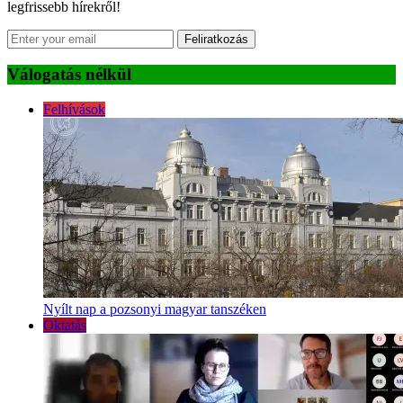
legfrissebb hírekről!
Feliratkozás
Válogatás nélkül
Felhívások
Nyílt nap a pozsonyi magyar tanszéken
Oktatás