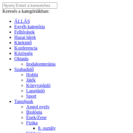
Keresés a kategóriákban:
ÁLLÁS
Egyéb kategória
Felhívások
Hazai hírek
Kitekintő
Konferencia
Közösség
Oktatás
Irodalomterápia
Szabadidő
Hobbi
Játék
Könyvajánló
Lapajánló
Sport
Tanuljunk
Angol nyelv
Biológia
Ének/Zene
Fizika
8. osztály