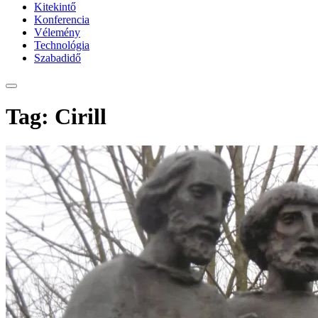
Kitekintő
Konferencia
Vélemény
Technológia
Szabadidő
Tag: Cirill