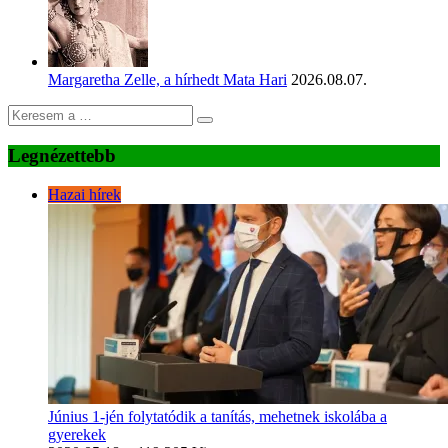
Margaretha Zelle, a hírhedt Mata Hari
2026.08.07.
Legnézettebb
Hazai hírek
Június 1-jén folytatódik a tanítás, mehetnek iskolába a
gyerekek