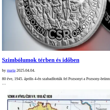
Szimbólumok térben és időben
by
maria
2025.04.04.
80 éve, 1945. április 4-én szabadították fel Pozsonyt a Pozsony-brün
…