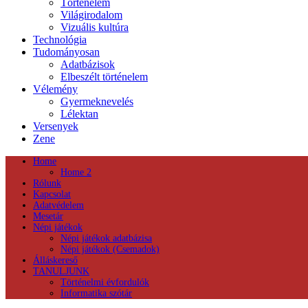
Történelem
Világirodalom
Vizuális kultúra
Technológia
Tudományosan
Adatbázisok
Elbeszélt történelem
Vélemény
Gyermeknevelés
Lélektan
Versenyek
Zene
Home
Home 2
Rólunk
Kapcsolat
Adatvédelem
Mesetár
Népi játékok
Népi játékok adatbázisa
Népi játékok (Csemadok)
Álláskereső
TANULJUNK
Történelmi évfordulók
Informatika szótár