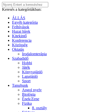
Keresés a kategóriákban:
ÁLLÁS
Egyéb kategória
Felhívások
Hazai hírek
Kitekintő
Konferencia
Közösség
Oktatás
Irodalomterápia
Szabadidő
Hobbi
Játék
Könyvajánló
Lapajánló
Sport
Tanuljunk
Angol nyelv
Biológia
Ének/Zene
Fizika
8. osztály