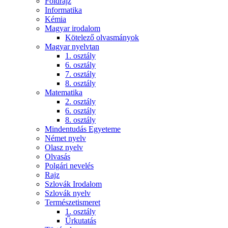
Földrajz
Informatika
Kémia
Magyar irodalom
Kötelező olvasmányok
Magyar nyelvtan
1. osztály
6. osztály
7. osztály
8. osztály
Matematika
2. osztály
6. osztály
8. osztály
Mindentudás Egyeteme
Német nyelv
Olasz nyelv
Olvasás
Polgári nevelés
Rajz
Szlovák Irodalom
Szlovák nyelv
Természetismeret
1. osztály
Űrkutatás