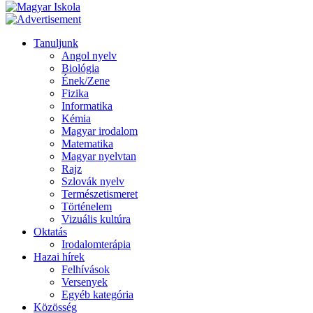
Tanuljunk
Angol nyelv
Biológia
Ének/Zene
Fizika
Informatika
Kémia
Magyar irodalom
Matematika
Magyar nyelvtan
Rajz
Szlovák nyelv
Természetismeret
Történelem
Vizuális kultúra
Oktatás
Irodalomterápia
Hazai hírek
Felhívások
Versenyek
Egyéb kategória
Közösség