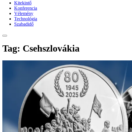
Kitekintő
Konferencia
Vélemény
Technológia
Szabadidő
Tag: Csehszlovákia