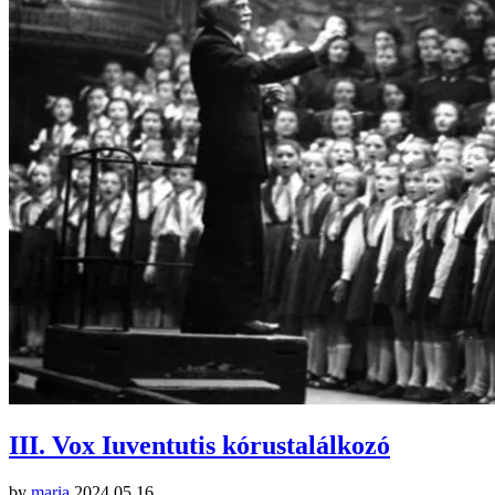
III. Vox Iuventutis kórustalálkozó
by
maria
2024.05.16.