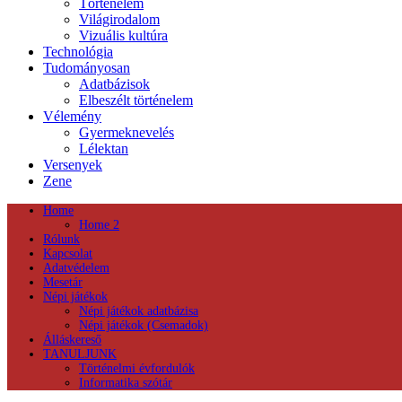
Történelem
Világirodalom
Vizuális kultúra
Technológia
Tudományosan
Adatbázisok
Elbeszélt történelem
Vélemény
Gyermeknevelés
Lélektan
Versenyek
Zene
Home
Home 2
Rólunk
Kapcsolat
Adatvédelem
Mesetár
Népi játékok
Népi játékok adatbázisa
Népi játékok (Csemadok)
Álláskereső
TANULJUNK
Történelmi évfordulók
Informatika szótár