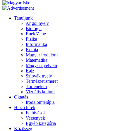
Tanuljunk
Angol nyelv
Biológia
Ének/Zene
Fizika
Informatika
Kémia
Magyar irodalom
Matematika
Magyar nyelvtan
Rajz
Szlovák nyelv
Természetismeret
Történelem
Vizuális kultúra
Oktatás
Irodalomterápia
Hazai hírek
Felhívások
Versenyek
Egyéb kategória
Közösség