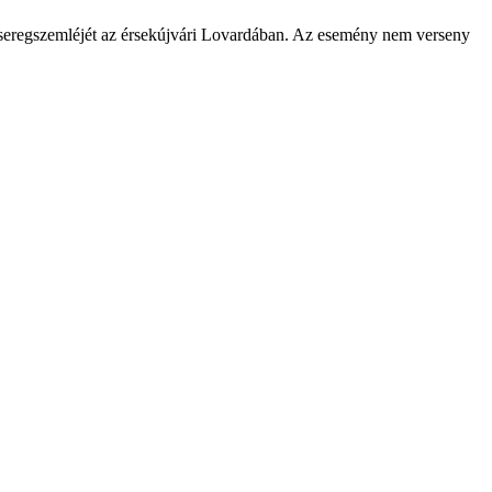
 seregszemléjét az érsekújvári Lovardában. Az esemény nem verseny