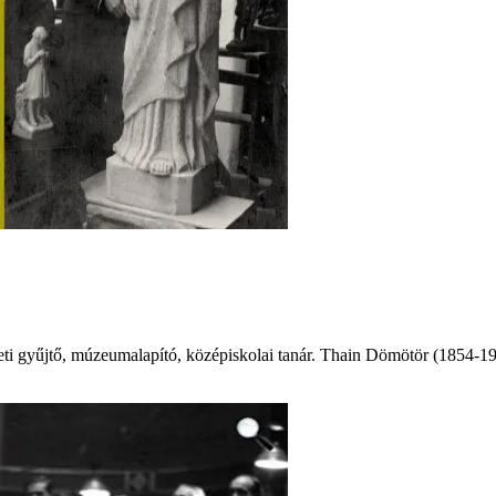
szeti gyűjtő, múzeumalapító, középiskolai tanár. Thain Dömötör (1854