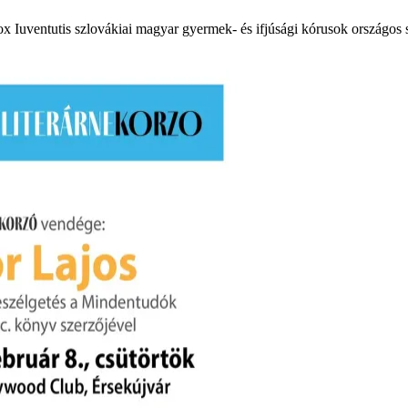
 Iuventutis szlovákiai magyar gyermek- és ifjúsági kórusok országos