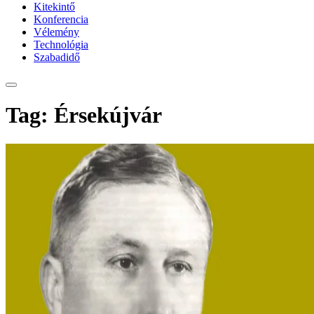
Kitekintő
Konferencia
Vélemény
Technológia
Szabadidő
Tag: Érsekújvár