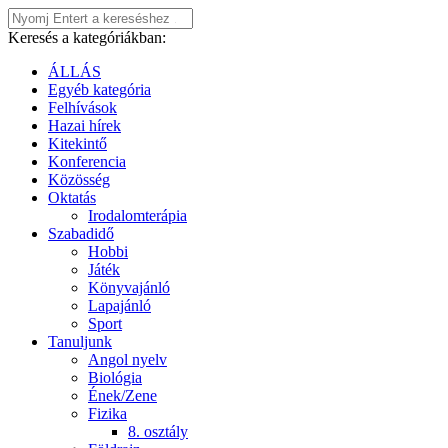
Keresés a kategóriákban:
ÁLLÁS
Egyéb kategória
Felhívások
Hazai hírek
Kitekintő
Konferencia
Közösség
Oktatás
Irodalomterápia
Szabadidő
Hobbi
Játék
Könyvajánló
Lapajánló
Sport
Tanuljunk
Angol nyelv
Biológia
Ének/Zene
Fizika
8. osztály