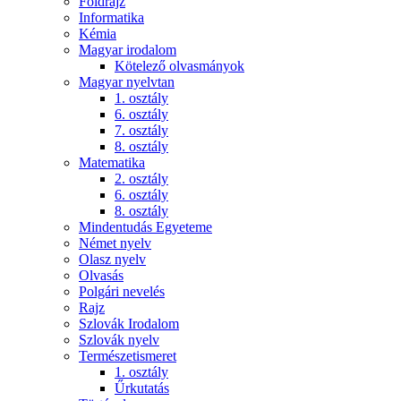
Földrajz
Informatika
Kémia
Magyar irodalom
Kötelező olvasmányok
Magyar nyelvtan
1. osztály
6. osztály
7. osztály
8. osztály
Matematika
2. osztály
6. osztály
8. osztály
Mindentudás Egyeteme
Német nyelv
Olasz nyelv
Olvasás
Polgári nevelés
Rajz
Szlovák Irodalom
Szlovák nyelv
Természetismeret
1. osztály
Űrkutatás