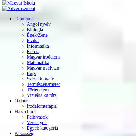
Tanuljunk
Angol nyelv
Biológia
Ének/Zene
Fizika
Informatika
Kémia
Magyar irodalom
Matematika
Magyar nyelvtan
Rajz
Szlovák nyelv
Természetismeret
Történelem
Vizuális kultúra
Oktatás
Irodalomterápia
Hazai hírek
Felhívások
Versenyek
Egyéb kategória
Közösség