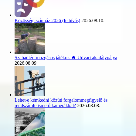
Közösségi színház 2026 (felhívás)
2026.08.10.
Szabadtéri mozgásos játékok ☻ Udvari akadálypálya
2026.08.09.
Lehet-e kémkedni közúti forgalommegfigyelő és
rendszámfelismerő kamerákkal?
2026.08.08.