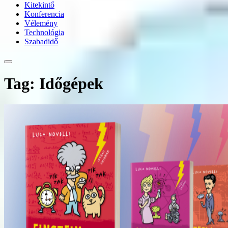
Kitekintő
Konferencia
Vélemény
Technológia
Szabadidő
Tag: Időgépek