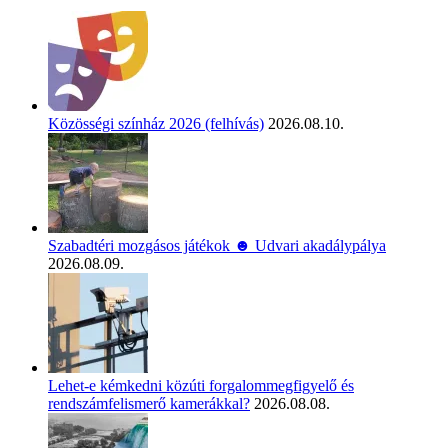
Közösségi színház 2026 (felhívás)
2026.08.10.
Szabadtéri mozgásos játékok ☻ Udvari akadálypálya
2026.08.09.
Lehet-e kémkedni közúti forgalommegfigyelő és
rendszámfelismerő kamerákkal?
2026.08.08.