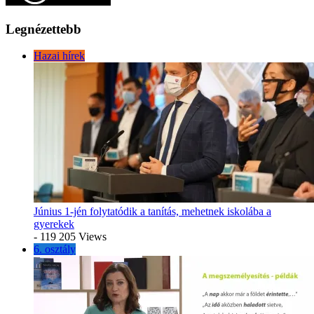
Legnézettebb
Hazai hírek
Június 1-jén folytatódik a tanítás, mehetnek iskolába a
gyerekek
- 119 205 Views
6. osztály