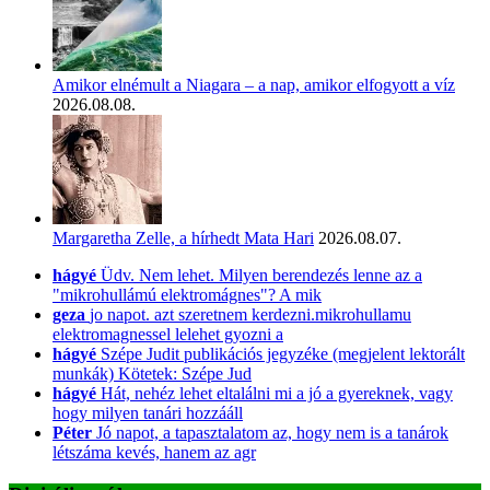
Amikor elnémult a Niagara – a nap, amikor elfogyott a víz
2026.08.08.
Margaretha Zelle, a hírhedt Mata Hari
2026.08.07.
hágyé
Üdv. Nem lehet. Milyen berendezés lenne az a
"mikrohullámú elektromágnes"? A mik
geza
jo napot. azt szeretnem kerdezni.mikrohullamu
elektromagnessel lelehet gyozni a
hágyé
Szépe Judit publikációs jegyzéke (megjelent lektorált
munkák) Kötetek: Szépe Jud
hágyé
Hát, nehéz lehet eltalálni mi a jó a gyereknek, vagy
hogy milyen tanári hozzááll
Péter
Jó napot, a tapasztalatom az, hogy nem is a tanárok
létszáma kevés, hanem az agr