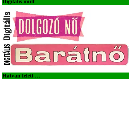
Digitális múlt
Hatvan felett …