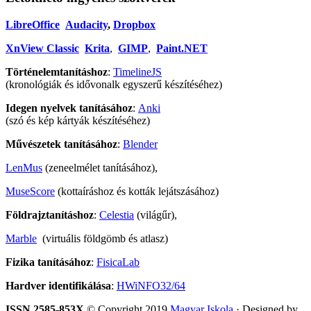
LibreOffice
Audacity
,
Dropbox
XnView Classic
Krita
,
GIMP
,
Paint.NET
Történelemtanításhoz
:
TimelineJS
(kronológiák és idővonalk egyszerű készítéséhez)
Idegen nyelvek tanításához
:
Anki
(szó és kép kártyák készítéséhez)
Művészetek tanításához
:
Blender
LenMus
(zeneelmélet tanításához),
MuseScore
(kottaíráshoz és kották lejátszásához)
Földrajztanításhoz
:
Celestia
(világűr),
Marble
(virtuális földgömb és atlasz)
Fizika tanításához
:
FisicaLab
Hardver identifikálása
:
HWiNFO32/64
ISSN 2585-853X
© Copyright 2019
Magyar Iskola
· Designed by