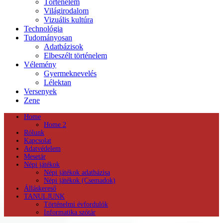
Történelem
Világirodalom
Vizuális kultúra
Technológia
Tudományosan
Adatbázisok
Elbeszélt történelem
Vélemény
Gyermeknevelés
Lélektan
Versenyek
Zene
Home
Home 2
Rólunk
Kapcsolat
Adatvédelem
Mesetár
Népi játékok
Népi játékok adatbázisa
Népi játékok (Csemadok)
Álláskereső
TANULJUNK
Történelmi évfordulók
Informatika szótár