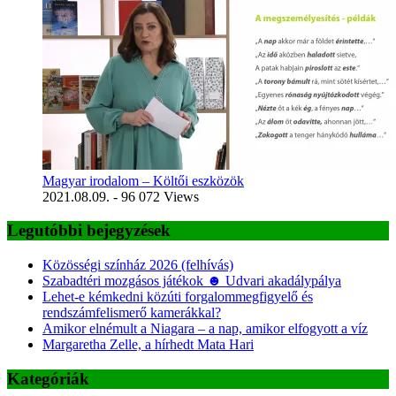
Magyar irodalom – Költői eszközök
2021.08.09.
- 96 072 Views
Legutóbbi bejegyzések
Közösségi színház 2026 (felhívás)
Szabadtéri mozgásos játékok ☻ Udvari akadálypálya
Lehet-e kémkedni közúti forgalommegfigyelő és
rendszámfelismerő kamerákkal?
Amikor elnémult a Niagara – a nap, amikor elfogyott a víz
Margaretha Zelle, a hírhedt Mata Hari
Kategóriák