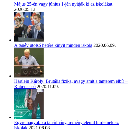
Május 25-én vagy június 1-jén nyitják ki az iskolákat
2020.05.13.
A tanév utolsó hetére kinyit minden iskola
2020.06.09.
Härtlein Károly: Brutális fizika, avagy amit a tanterem elbír –
Rubens cső
2020.11.09.
Egyre nagyobb a tanárhiány, reménytelenül hirdetnek az
iskolák
2021.06.08.