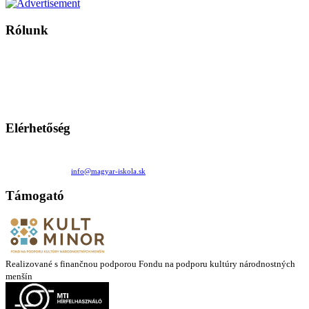
Rólunk
A Magyar Iskola a szlovákiai magyar iskolák, tanárok, szülők és
persze a diákok fóruma
Ezen az oldalon esetenként olyan írások jelennek meg, amelyek a hagyományos iskolafelfogástól eltérő
mintákat népszerűsítenek. Ennek következtében előfordulhat, hogy az idetévedő kiskorú felhasználók
látóköre gyorsabban szélesedik, mint azt a szülők esetleg szeretnék.
Elérhetőség
Családi Kör Egyesület/Združenie rod. kruhov
Medzilaborecká 17, 82101 Bratislava
+421 911 732 190 |
info@magyar-iskola.sk
Támogató
Realizované s finančnou podporou Fondu na podporu kultúry národnostných
menšín