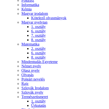
Földrajz
Informatika
Kémia
Magyar irodalom
Kötelező olvasmányok
Magyar nyelvtan
1. osztály
6. osztály
7. osztály
8. osztály
Matematika
2. osztály
6. osztály
8. osztály
Mindentudás Egyeteme
Német nyelv
Olasz nyelv
Olvasás
Polgári nevelés
Rajz
Szlovák Irodalom
Szlovák nyelv
Természetismeret
1. osztály
Űrkutatás