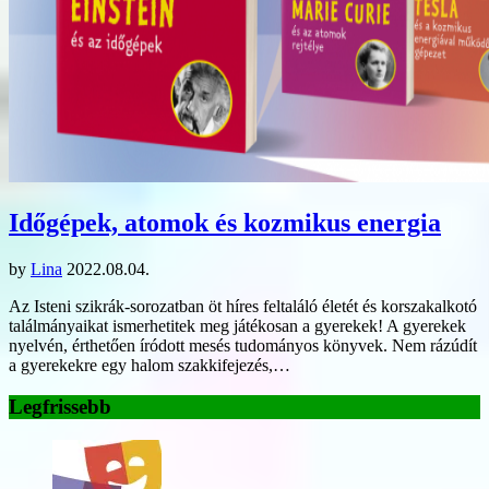
Időgépek, atomok és kozmikus energia
by
Lina
2022.08.04.
Az Isteni szikrák-sorozatban öt híres feltaláló életét és korszakalkotó
találmányaikat ismerhetitek meg játékosan a gyerekek! A gyerekek
nyelvén, érthetően íródott mesés tudományos könyvek. Nem rázúdít
a gyerekekre egy halom szakkifejezés,…
Legfrissebb