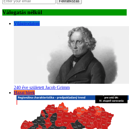
Feliratkozás
Válogatás nélkül
Világirodalom
240 éve született Jacob Grimm
Hazai hírek