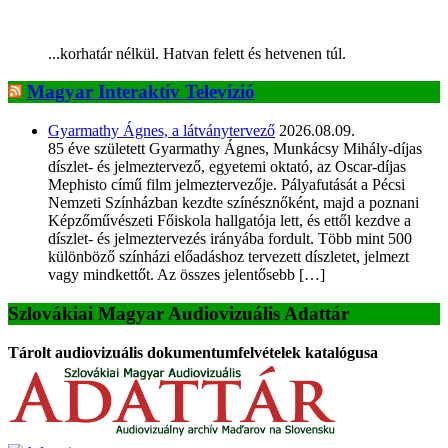
...korhatár nélkül. Hatvan felett és hetvenen túl.
Magyar Interaktív Televízió
Gyarmathy Ágnes, a látványtervező
2026.08.09.
85 éve született Gyarmathy Ágnes, Munkácsy Mihály-díjas
díszlet- és jelmeztervező, egyetemi oktató, az Oscar-díjas
Mephisto című film jelmeztervezője. Pályafutását a Pécsi
Nemzeti Színházban kezdte színésznőként, majd a poznani
Képzőművészeti Főiskola hallgatója lett, és ettől kezdve a
díszlet- és jelmeztervezés irányába fordult. Több mint 500
különböző színházi előadáshoz tervezett díszletet, jelmezt
vagy mindkettőt. Az összes jelentősebb […]
Szlovákiai Magyar Audiovizuális Adattár
Tárolt audiovizuális dokumentumfelvételek katalógusa