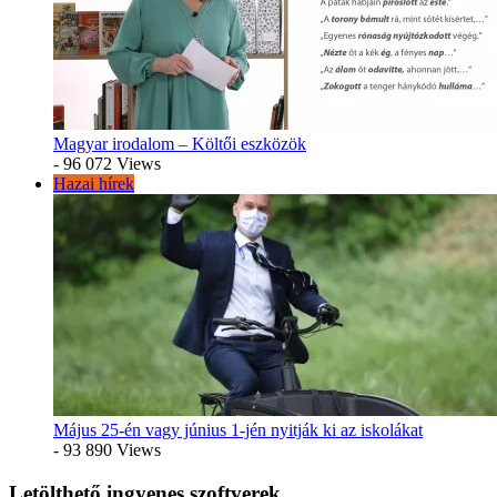
Magyar irodalom – Költői eszközök
- 96 072 Views
Hazai hírek
Május 25-én vagy június 1-jén nyitják ki az iskolákat
- 93 890 Views
Letölthető ingyenes szoftverek