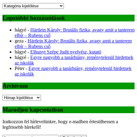
Kategóriák
Legutóbbi hozzászólások
hágyé
-
Härtlein Károly: Brutális fizika, avagy amit a tanterem
elbír – Rubens cső
geza
-
Härtlein Károly: Brutális fizika, avagy amit a tanterem
elbír – Rubens cső
hágyé
-
Elhunyt Szépe Judit nyelvész, kutató
hágyé
-
Egyre nagyobb a tanárhiány, reménytelenül hirdetnek
az iskolák
Péter
-
Egyre nagyobb a tanárhiány, reménytelenül hirdetnek
az iskolák
Archívum
Archívum
Maradjon kapcsolatban
Iratkozzon fel hírlevelünkre, hogy e-mailben értesülhessen a
legfrissebb hírekről!