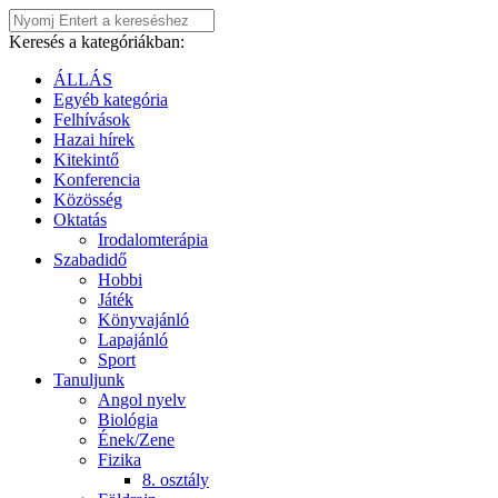
Keresés a kategóriákban:
ÁLLÁS
Egyéb kategória
Felhívások
Hazai hírek
Kitekintő
Konferencia
Közösség
Oktatás
Irodalomterápia
Szabadidő
Hobbi
Játék
Könyvajánló
Lapajánló
Sport
Tanuljunk
Angol nyelv
Biológia
Ének/Zene
Fizika
8. osztály