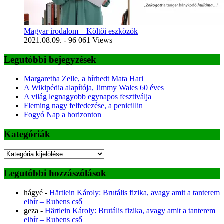
Magyar irodalom – Költői eszközök
2021.08.09.
- 96 061 Views
Legutóbbi bejegyzések
Margaretha Zelle, a hírhedt Mata Hari
A Wikipédia alapítója, Jimmy Wales 60 éves
A világ legnagyobb egynapos fesztiválja
Fleming nagy felfedezése, a penicillin
Fogyó Nap a horizonton
Kategóriák
Kategóriák
Legutóbbi hozzászólások
hágyé
-
Härtlein Károly: Brutális fizika, avagy amit a tanterem
elbír – Rubens cső
geza
-
Härtlein Károly: Brutális fizika, avagy amit a tanterem
elbír – Rubens cső