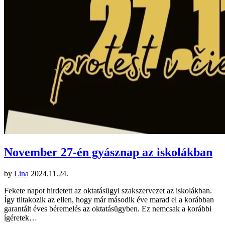
November 27-én gyásznap az iskolákban
by
Lina
2024.11.24.
Fekete napot hirdetett az oktatásügyi szakszervezet az iskolákban.
Így tiltakozik az ellen, hogy már második éve marad el a korábban
garantált éves béremelés az oktatásügyben. Ez nemcsak a korábbi
ígéretek…