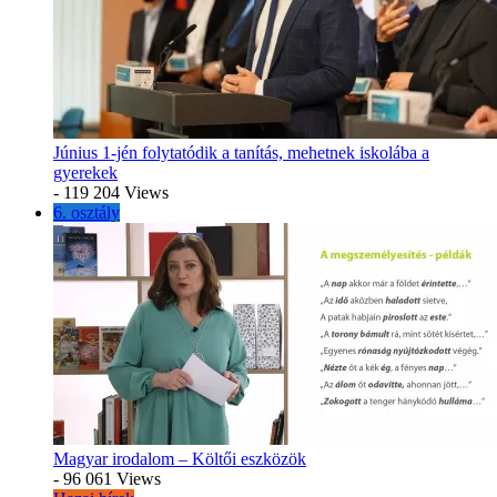
Június 1-jén folytatódik a tanítás, mehetnek iskolába a
gyerekek
- 119 204 Views
6. osztály
Magyar irodalom – Költői eszközök
- 96 061 Views