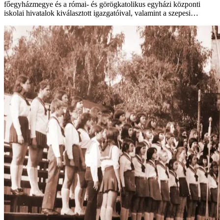
főegyházmegye és a római- és görögkatolikus egyházi központi
iskolai hivatalok kiválasztott igazgatóival, valamint a szepesi…