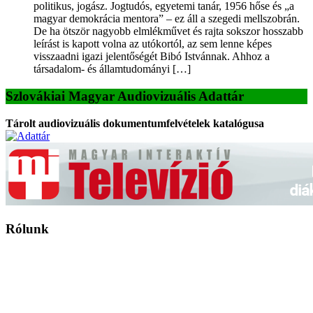
politikus, jogász. Jogtudós, egyetemi tanár, 1956 hőse és „a
magyar demokrácia mentora” – ez áll a szegedi mellszobrán.
De ha ötször nagyobb elmlékművet és rajta sokszor hosszabb
leírást is kapott volna az utókortól, az sem lenne képes
visszaadni igazi jelentőségét Bibó Istvánnak. Ahhoz a
társadalom- és államtudományi […]
Szlovákiai Magyar Audiovizuális Adattár
Tárolt audiovizuális dokumentumfelvételek katalógusa
Rólunk
A Magyar Iskola a szlovákiai magyar iskolák, tanárok, szülők és
persze a diákok fóruma
Ezen az oldalon esetenként olyan írások jelennek meg, amelyek a hagyományos iskolafelfogástól eltérő
mintákat népszerűsítenek. Ennek következtében előfordulhat, hogy az idetévedő kiskorú felhasználók
látóköre gyorsabban szélesedik, mint azt a szülők esetleg szeretnék.