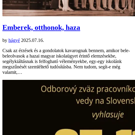
Emberek, otthonok, haza
by
hágyé
2025.07.16.
Csak az érzések és a gondolatok kavarognak bennem, amikor bele-
beleolvasok a hazai magyar iskolaügyet érintő elemzésekbe,
segélykiáltásnak is felfogható véleményekbe, egy-egy iskolánk
megszűnését szemléltető tudósításba. Nem tudom, segít-e még
valamit,…