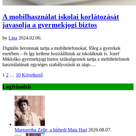
A mobilhasználat iskolai korlátozását
javasolja a gyermekjogi biztos
by
Lina
2024.02.06.
Digitális heroinnak tartja a mobiltelefonokat, főleg a gyerekek
esetében – és így kellene hozzáállniuk az iskoláknak is. Jozef
Mikloško gyermekjogi biztos szükségesnek tartja a mobiltelefonok
használatának egységes szabályozását az alap-…
Bejegyzések
1
2
…
10
Következő
lapozása
Legfrissebb
Margaretha Zelle, a hírhedt Mata Hari
2026.08.07.