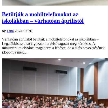
Betiltják a mobiltelefonokat az
iskolákban – várhatóan áprilistól
by
Lina
2024.02.26.
Várhatóan áprilistól betiltják a mobiltelefonokat az iskolákban –
Legalábbis az alsó tagozaton, a felső tagozat még kérdéses. A
minisztérium elszánta magát erre a lépésre, de a tiltás bevezetésének
időpontja még…