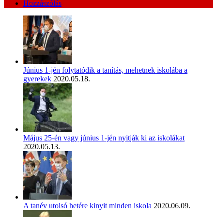
Hozzászólás
Június 1-jén folytatódik a tanítás, mehetnek iskolába a
gyerekek
2020.05.18.
Május 25-én vagy június 1-jén nyitják ki az iskolákat
2020.05.13.
A tanév utolsó hetére kinyit minden iskola
2020.06.09.