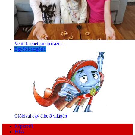
Velünk lehet kukoricázni…
Egyéb kategória
Glóbival egy élhető világért
Népszerű
Friss