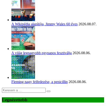
A Wikipédia alapítója, Jimmy Wales 60 éves
2026.08.07.
A világ legnagyobb egynapos fesztiválja
2026.08.06.
Fleming nagy felfedezése, a penicillin
2026.08.06.
Legnézettebb