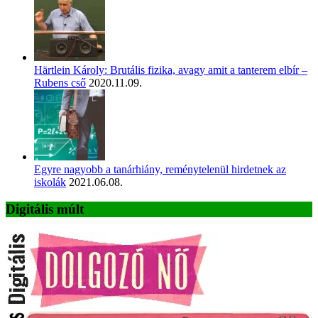
Härtlein Károly: Brutális fizika, avagy amit a tanterem elbír –
Rubens cső
2020.11.09.
Egyre nagyobb a tanárhiány, reménytelenül hirdetnek az
iskolák
2021.06.08.
Digitális múlt