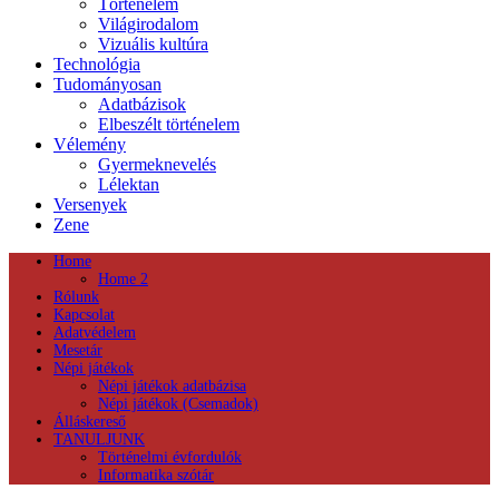
Történelem
Világirodalom
Vizuális kultúra
Technológia
Tudományosan
Adatbázisok
Elbeszélt történelem
Vélemény
Gyermeknevelés
Lélektan
Versenyek
Zene
Home
Home 2
Rólunk
Kapcsolat
Adatvédelem
Mesetár
Népi játékok
Népi játékok adatbázisa
Népi játékok (Csemadok)
Álláskereső
TANULJUNK
Történelmi évfordulók
Informatika szótár