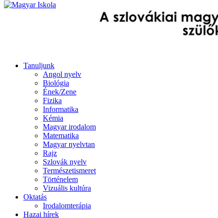
Tanuljunk
Angol nyelv
Biológia
Ének/Zene
Fizika
Informatika
Kémia
Magyar irodalom
Matematika
Magyar nyelvtan
Rajz
Szlovák nyelv
Természetismeret
Történelem
Vizuális kultúra
Oktatás
Irodalomterápia
Hazai hírek