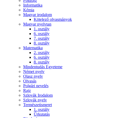
Földrajz
Informatika
Kémia
Magyar irodalom
Kötelező olvasmányok
Magyar nyelvtan
1. osztály
6. osztály
7. osztály
8. osztály
Matematika
2. osztály
6. osztály
8. osztály
Mindentudás Egyeteme
Német nyelv
Olasz nyelv
Olvasás
Polgári nevelés
Rajz
Szlovák Irodalom
Szlovák nyelv
Természetismeret
1. osztály
Űrkutatás