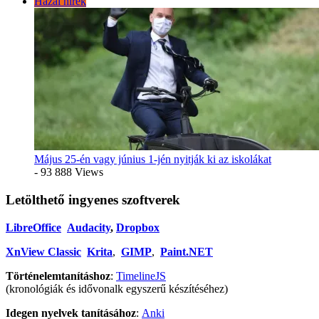
Hazai hírek
Május 25-én vagy június 1-jén nyitják ki az iskolákat
- 93 888 Views
Letölthető ingyenes szoftverek
LibreOffice
Audacity
,
Dropbox
XnView Classic
Krita
,
GIMP
,
Paint.NET
Történelemtanításhoz
:
TimelineJS
(kronológiák és idővonalk egyszerű készítéséhez)
Idegen nyelvek tanításához
:
Anki