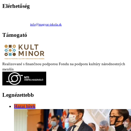
Elérhetőség
Családi Kör Egyesület/Združenie rod. kruhov
Medzilaborecká 17, 82101 Bratislava
+421 911 732 190 |
info@magyar-iskola.sk
Támogató
Realizované s finančnou podporou Fondu na podporu kultúry národnostných
menšín
Legnézettebb
Hazai hírek