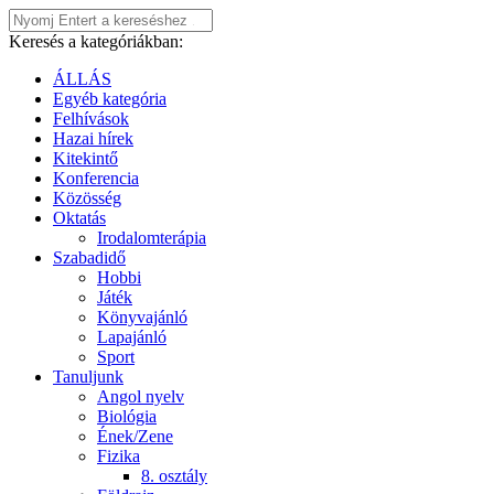
Keresés a kategóriákban:
ÁLLÁS
Egyéb kategória
Felhívások
Hazai hírek
Kitekintő
Konferencia
Közösség
Oktatás
Irodalomterápia
Szabadidő
Hobbi
Játék
Könyvajánló
Lapajánló
Sport
Tanuljunk
Angol nyelv
Biológia
Ének/Zene
Fizika
8. osztály