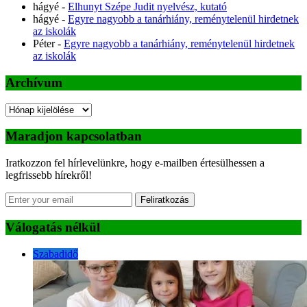
hágyé
-
Elhunyt Szépe Judit nyelvész, kutató
hágyé
-
Egyre nagyobb a tanárhiány, reménytelenül hirdetnek
az iskolák
Péter
-
Egyre nagyobb a tanárhiány, reménytelenül hirdetnek
az iskolák
Archívum
Archívum
Maradjon kapcsolatban
Iratkozzon fel hírlevelünkre, hogy e-mailben értesülhessen a
legfrissebb hírekről!
Feliratkozás
Válogatás nélkül
Szabadidő