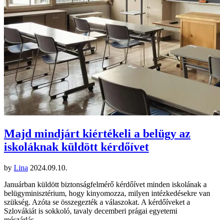
Majd mindjárt kiértékeli a belügy az
iskoláknak küldött kérdőívet
by
Lina
2024.09.10.
Januárban küldött biztonságfelmérő kérdőívet minden iskolának a
belügyminisztérium, hogy kinyomozza, milyen intézkedésekre van
szükség. Azóta se összegezték a válaszokat. A kérdőíveket a
Szlovákiát is sokkoló, tavaly decemberi prágai egyetemi
mészárlás…