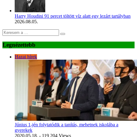
Harry Houdini 91 percet töltött víz alatt egy lezárt tartályban
2026.08.05.
Legnézettebb
Hazai hírek
Június 1-jén folytatódik a tanítás, mehetnek iskolába a
gyerekek
2020.05.18.
- 119 204 Views