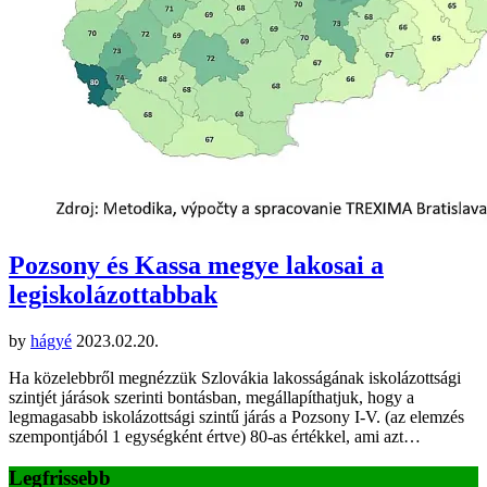
Pozsony és Kassa megye lakosai a
legiskolázottabbak
by
hágyé
2023.02.20.
Ha közelebbről megnézzük Szlovákia lakosságának iskolázottsági
szintjét járások szerinti bontásban, megállapíthatjuk, hogy a
legmagasabb iskolázottsági szintű járás a Pozsony I-V. (az elemzés
szempontjából 1 egységként értve) 80-as értékkel, ami azt…
Legfrissebb