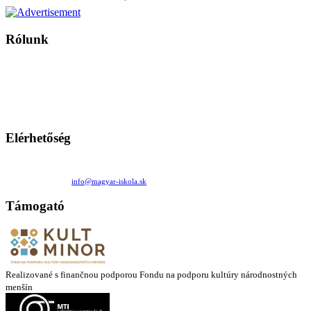
Rólunk
A Magyar Iskola a szlovákiai magyar iskolák, tanárok, szülők és
persze a diákok fóruma
Ezen az oldalon esetenként olyan írások jelennek meg, amelyek a hagyományos iskolafelfogástól eltérő
mintákat népszerűsítenek. Ennek következtében előfordulhat, hogy az idetévedő kiskorú felhasználók
látóköre gyorsabban szélesedik, mint azt a szülők esetleg szeretnék.
Elérhetőség
Családi Kör Egyesület/Združenie rod. kruhov
Medzilaborecká 17, 82101 Bratislava
+421 911 732 190 |
info@magyar-iskola.sk
Támogató
Realizované s finančnou podporou Fondu na podporu kultúry národnostných
menšín