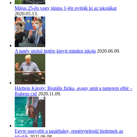
Május 25-én vagy június 1-jén nyitják ki az iskolákat
2020.05.13.
A tanév utolsó hetére kinyit minden iskola
2020.06.09.
Härtlein Károly: Brutális fizika, avagy amit a tanterem elbír –
Rubens cső
2020.11.09.
Egyre nagyobb a tanárhiány, reménytelenül hirdetnek az
iskolák
2021.06.08.