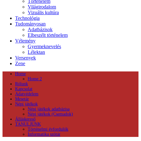
Történelem
Világirodalom
Vizuális kultúra
Technológia
Tudományosan
Adatbázisok
Elbeszélt történelem
Vélemény
Gyermeknevelés
Lélektan
Versenyek
Zene
Home
Home 2
Rólunk
Kapcsolat
Adatvédelem
Mesetár
Népi játékok
Népi játékok adatbázisa
Népi játékok (Csemadok)
Álláskereső
TANULJUNK
Történelmi évfordulók
Informatika szótár