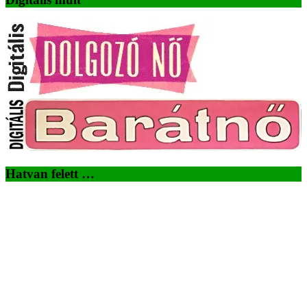
Hatvan felett …