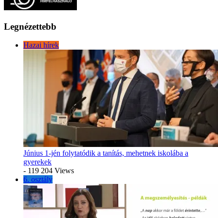
Legnézettebb
Hazai hírek
Június 1-jén folytatódik a tanítás, mehetnek iskolába a
gyerekek
- 119 204 Views
6. osztály