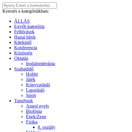
Keresés a kategóriákban:
ÁLLÁS
Egyéb kategória
Felhívások
Hazai hírek
Kitekintő
Konferencia
Közösség
Oktatás
Irodalomterápia
Szabadidő
Hobbi
Játék
Könyvajánló
Lapajánló
Sport
Tanuljunk
Angol nyelv
Biológia
Ének/Zene
Fizika
8. osztály