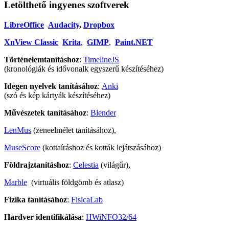
Letölthető ingyenes szoftverek
LibreOffice
Audacity
,
Dropbox
XnView Classic
Krita
,
GIMP
,
Paint.NET
Történelemtanításhoz
:
TimelineJS
(kronológiák és idővonalk egyszerű készítéséhez)
Idegen nyelvek tanításához
:
Anki
(szó és kép kártyák készítéséhez)
Művészetek tanításához
:
Blender
LenMus
(zeneelmélet tanításához),
MuseScore
(kottaíráshoz és kották lejátszásához)
Földrajztanításhoz
:
Celestia
(világűr),
Marble
(virtuális földgömb és atlasz)
Fizika tanításához
:
FisicaLab
Hardver identifikálása
:
HWiNFO32/64