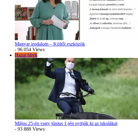
Magyar irodalom – Költői eszközök
- 96 054 Views
Hazai hírek
Május 25-én vagy június 1-jén nyitják ki az iskolákat
- 93 888 Views