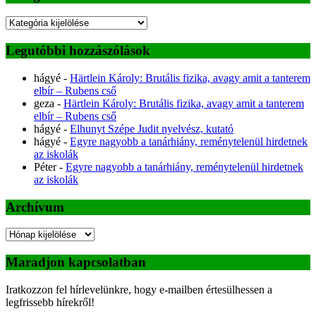
Kategóriák
Legutóbbi hozzászólások
hágyé
-
Härtlein Károly: Brutális fizika, avagy amit a tanterem
elbír – Rubens cső
geza
-
Härtlein Károly: Brutális fizika, avagy amit a tanterem
elbír – Rubens cső
hágyé
-
Elhunyt Szépe Judit nyelvész, kutató
hágyé
-
Egyre nagyobb a tanárhiány, reménytelenül hirdetnek
az iskolák
Péter
-
Egyre nagyobb a tanárhiány, reménytelenül hirdetnek
az iskolák
Archívum
Archívum
Maradjon kapcsolatban
Iratkozzon fel hírlevelünkre, hogy e-mailben értesülhessen a
legfrissebb hírekről!