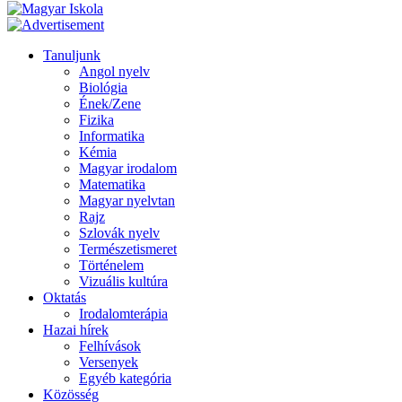
Tanuljunk
Angol nyelv
Biológia
Ének/Zene
Fizika
Informatika
Kémia
Magyar irodalom
Matematika
Magyar nyelvtan
Rajz
Szlovák nyelv
Természetismeret
Történelem
Vizuális kultúra
Oktatás
Irodalomterápia
Hazai hírek
Felhívások
Versenyek
Egyéb kategória
Közösség