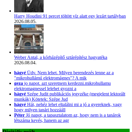
Harry Houdini 91 percet töltött víz alatt egy lezárt tartályban
2026.08.05.
Weber Antal, a kórházépítő sztárépítész hagyatéka
2026.08.04.
hágyé
Üdv. Nem lehet. Milyen berendezés lenne az a
"mikrohullámú elektromágnes"? A mik
geza
jo napot. azt szeretnem kerdezni.mikrohullamu
elektromagnessel lelehet gyozni a
hágyé
Szépe Judit publikációs jegyzéke (megjelent lektorált
munkák) Kötetek: Szépe Jud
hágyé
Hát, nehéz lehet eltalálni mi a jó a gyereknek, vagy
hogy milyen tanári hozzááll
Péter
Jó napot, a tapasztalatom az, hogy nem is a tanárok
létszáma kevés, hanem az agr
Digitális múlt