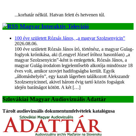
...korhatár nélkül. Hatvan felett és hetvenen túl.
Magyar Interaktív Televízió
100 éve született Rózsás János, „a magyar Szolzsenyicin”
2026.08.06.
100 éve született Rózsás János író, történész, a magyar Gulag-
foglyok krónikása, aki (Lengyel József íróhoz hasonlóan) „a
magyar Szolzsenyicin”-ként is emlegettek. Rózsás János, a
magyar Gulág-irodalom legjelentősebb alkotója mindössze 18
éves volt, amikor szovjet hadifogságba került. Egyik
„állomáshelyén”, egy kazah lágerben találkozott Alekszandr
Szolzsenyicinnel, akivel három évig tartó közös fogságuk
idején barátságot kötött. A két […]
Szlovákiai Magyar Audiovizuális Adattár
Tárolt audiovizuális dokumentumfelvételek katalógusa