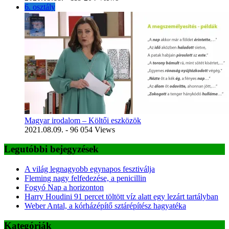
6. osztály
Magyar irodalom – Költői eszközök
2021.08.09.
- 96 054 Views
Legutóbbi bejegyzések
A világ legnagyobb egynapos fesztiválja
Fleming nagy felfedezése, a penicillin
Fogyó Nap a horizonton
Harry Houdini 91 percet töltött víz alatt egy lezárt tartályban
Weber Antal, a kórházépítő sztárépítész hagyatéka
Kategóriák