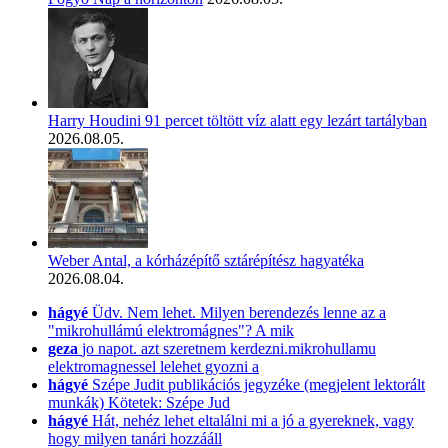
Harry Houdini 91 percet töltött víz alatt egy lezárt tartályban
2026.08.05.
Weber Antal, a kórházépítő sztárépítész hagyatéka
2026.08.04.
hágyé
Üdv. Nem lehet. Milyen berendezés lenne az a
"mikrohullámú elektromágnes"? A mik
geza
jo napot. azt szeretnem kerdezni.mikrohullamu
elektromagnessel lelehet gyozni a
hágyé
Szépe Judit publikációs jegyzéke (megjelent lektorált
munkák) Kötetek: Szépe Jud
hágyé
Hát, nehéz lehet eltalálni mi a jó a gyereknek, vagy
hogy milyen tanári hozzááll