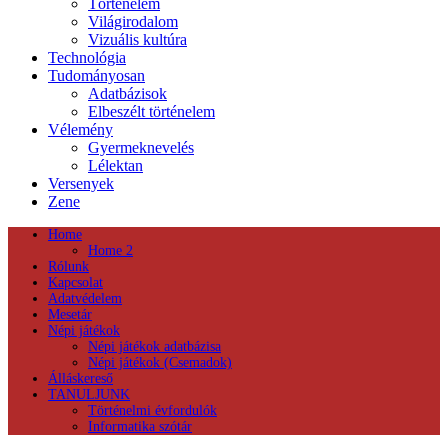
Történelem
Világirodalom
Vizuális kultúra
Technológia
Tudományosan
Adatbázisok
Elbeszélt történelem
Vélemény
Gyermeknevelés
Lélektan
Versenyek
Zene
Home
Home 2
Rólunk
Kapcsolat
Adatvédelem
Mesetár
Népi játékok
Népi játékok adatbázisa
Népi játékok (Csemadok)
Álláskereső
TANULJUNK
Történelmi évfordulók
Informatika szótár