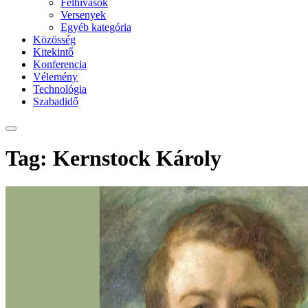
Felhívások
Versenyek
Egyéb kategória
Közösség
Kitekintő
Konferencia
Vélemény
Technológia
Szabadidő
Tag: Kernstock Károly