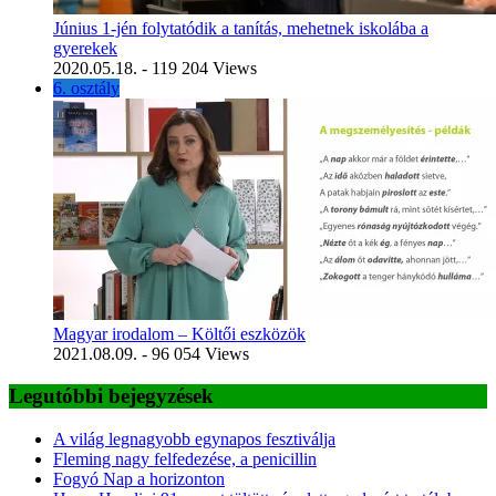
Június 1-jén folytatódik a tanítás, mehetnek iskolába a
gyerekek
2020.05.18.
- 119 204 Views
6. osztály
Magyar irodalom – Költői eszközök
2021.08.09.
- 96 054 Views
Legutóbbi bejegyzések
A világ legnagyobb egynapos fesztiválja
Fleming nagy felfedezése, a penicillin
Fogyó Nap a horizonton