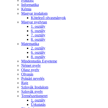
Földrajz
Informatika
Kémia
Magyar irodalom
Kötelező olvasmányok
Magyar nyelvtan
1. osztály
6. osztály
7. osztály
8. osztály
Matematika
2. osztály
6. osztály
8. osztály
Mindentudás Egyeteme
Német nyelv
Olasz nyelv
Olvasás
Polgári nevelés
Rajz
Szlovák Irodalom
Szlovák nyelv
Természetismeret
1. osztály
Űrkutatás