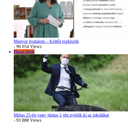
Magyar irodalom – Költői eszközök
- 96 054 Views
Hazai hírek
Május 25-én vagy június 1-jén nyitják ki az iskolákat
- 93 888 Views