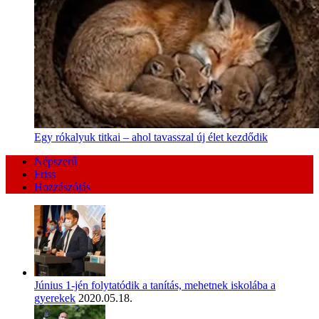
Egy rókalyuk titkai – ahol tavasszal új élet kezdődik
Népszerű
Friss
Hozzászólás
Június 1-jén folytatódik a tanítás, mehetnek iskolába a
gyerekek
2020.05.18.