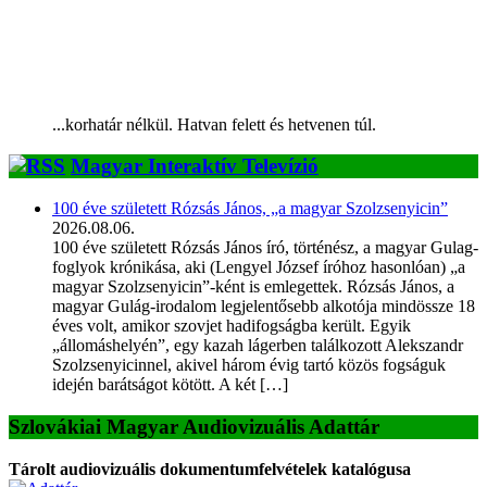
...korhatár nélkül. Hatvan felett és hetvenen túl.
Magyar Interaktív Televízió
100 éve született Rózsás János, „a magyar Szolzsenyicin”
2026.08.06.
100 éve született Rózsás János író, történész, a magyar Gulag-
foglyok krónikása, aki (Lengyel József íróhoz hasonlóan) „a
magyar Szolzsenyicin”-ként is emlegettek. Rózsás János, a
magyar Gulág-irodalom legjelentősebb alkotója mindössze 18
éves volt, amikor szovjet hadifogságba került. Egyik
„állomáshelyén”, egy kazah lágerben találkozott Alekszandr
Szolzsenyicinnel, akivel három évig tartó közös fogságuk
idején barátságot kötött. A két […]
Szlovákiai Magyar Audiovizuális Adattár
Tárolt audiovizuális dokumentumfelvételek katalógusa