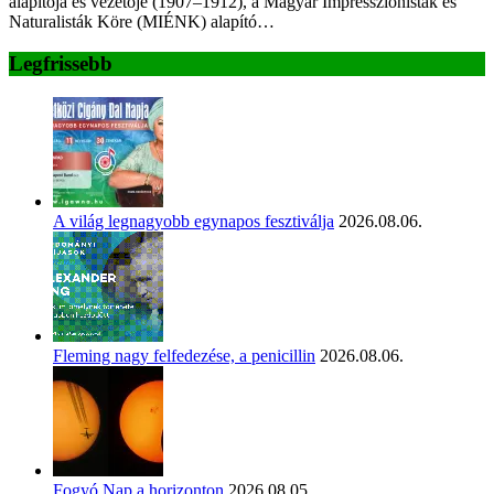
alapítója és vezetője (1907–1912), a Magyar Impresszionisták és
Naturalisták Köre (MIÉNK) alapító…
Legfrissebb
A világ legnagyobb egynapos fesztiválja
2026.08.06.
Fleming nagy felfedezése, a penicillin
2026.08.06.
Fogyó Nap a horizonton
2026.08.05.