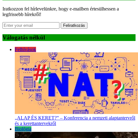
Iratkozzon fel hírlevelünkre, hogy e-mailben értesülhessen a
legfrissebb hírekről!
Feliratkozás
Válogatás nélkül
Felhívások
„ALAP ÉS KERET?” – Konferencia a nemzeti alaptantervről
és a kerettantervekről
Biológia