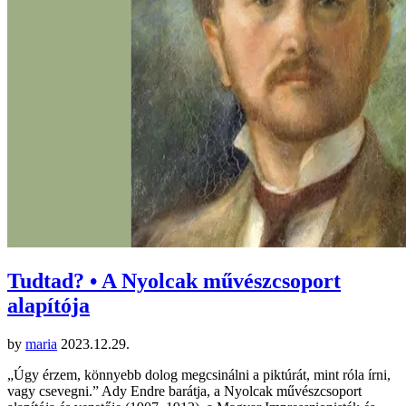
Tudtad? • A Nyolcak művészcsoport
alapítója
by
maria
2023.12.29.
„Úgy érzem, könnyebb dolog megcsinálni a piktúrát, mint róla írni,
vagy csevegni.” Ady Endre barátja, a Nyolcak művészcsoport