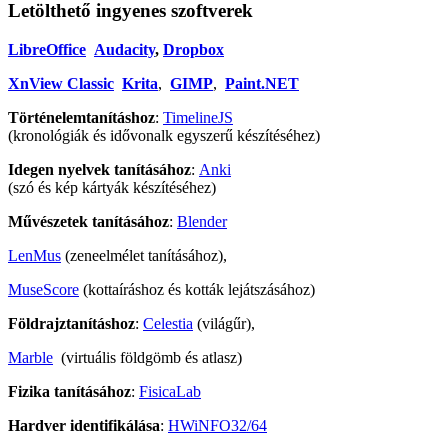
Letölthető ingyenes szoftverek
LibreOffice
Audacity
,
Dropbox
XnView Classic
Krita
,
GIMP
,
Paint.NET
Történelemtanításhoz
:
TimelineJS
(kronológiák és idővonalk egyszerű készítéséhez)
Idegen nyelvek tanításához
:
Anki
(szó és kép kártyák készítéséhez)
Művészetek tanításához
:
Blender
LenMus
(zeneelmélet tanításához),
MuseScore
(kottaíráshoz és kották lejátszásához)
Földrajztanításhoz
:
Celestia
(világűr),
Marble
(virtuális földgömb és atlasz)
Fizika tanításához
:
FisicaLab
Hardver identifikálása
:
HWiNFO32/64