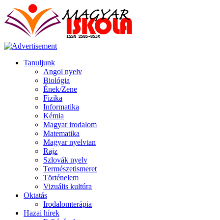
Tanuljunk
Angol nyelv
Biológia
Ének/Zene
Fizika
Informatika
Kémia
Magyar irodalom
Matematika
Magyar nyelvtan
Rajz
Szlovák nyelv
Természetismeret
Történelem
Vizuális kultúra
Oktatás
Irodalomterápia
Hazai hírek