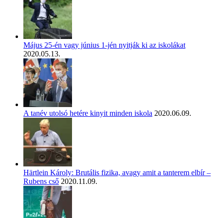
Május 25-én vagy június 1-jén nyitják ki az iskolákat
2020.05.13.
A tanév utolsó hetére kinyit minden iskola
2020.06.09.
Härtlein Károly: Brutális fizika, avagy amit a tanterem elbír –
Rubens cső
2020.11.09.