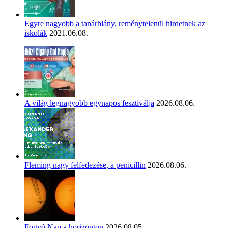
Egyre nagyobb a tanárhiány, reménytelenül hirdetnek az
iskolák
2021.06.08.
A világ legnagyobb egynapos fesztiválja
2026.08.06.
Fleming nagy felfedezése, a penicillin
2026.08.06.
Fogyó Nap a horizonton
2026.08.05.