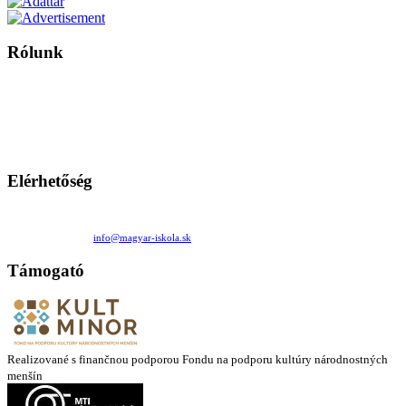
Rólunk
A Magyar Iskola a szlovákiai magyar iskolák, tanárok, szülők és
persze a diákok fóruma
Ezen az oldalon esetenként olyan írások jelennek meg, amelyek a hagyományos iskolafelfogástól eltérő
mintákat népszerűsítenek. Ennek következtében előfordulhat, hogy az idetévedő kiskorú felhasználók
látóköre gyorsabban szélesedik, mint azt a szülők esetleg szeretnék.
Elérhetőség
Családi Kör Egyesület/Združenie rod. kruhov
Medzilaborecká 17, 82101 Bratislava
+421 911 732 190 |
info@magyar-iskola.sk
Támogató
Realizované s finančnou podporou Fondu na podporu kultúry národnostných
menšín