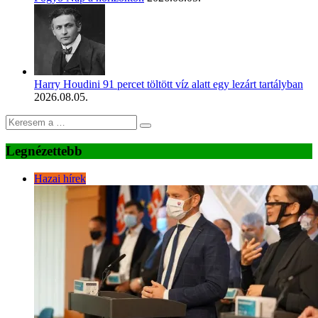
Harry Houdini 91 percet töltött víz alatt egy lezárt tartályban
2026.08.05.
Legnézettebb
Hazai hírek