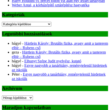
Harry Houdini 91 percet töltött víz alatt egy lezárt tartályban
Weber Antal, a kórházépítő sztárépítész hagyatéka
Kategóriák
Kategóriák
Legutóbbi hozzászólások
hágyé
-
Härtlein Károly: Brutális fizika, avagy amit a tanterem
elbír – Rubens cső
geza
-
Härtlein Károly: Brutális fizika, avagy amit a tanterem
elbír – Rubens cső
hágyé
-
Elhunyt Szépe Judit nyelvész, kutató
hágyé
-
Egyre nagyobb a tanárhiány, reménytelenül hirdetnek
az iskolák
Péter
-
Egyre nagyobb a tanárhiány, reménytelenül hirdetnek
az iskolák
Archívum
Archívum
Maradjon kapcsolatban