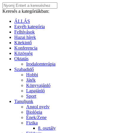
Keresés a kategóriákban:
ÁLLÁS
Egyéb kategória
Felhívások
Hazai hírek
Kitekintő
Konferencia
Közösség
Oktatás
Irodalomterápia
Szabadidő
Hobbi
Játék
Könyvajánló
Lapajánló
Sport
Tanuljunk
Angol nyelv
Biológia
Ének/Zene
Fizika
8. osztály