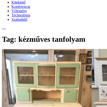
Kitekintő
Konferencia
Vélemény
Technológia
Szabadidő
Tag: kézműves tanfolyam