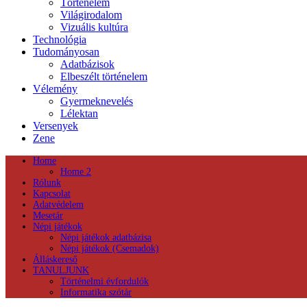
Történelem
Világirodalom
Vizuális kultúra
Technológia
Tudományosan
Adatbázisok
Elbeszélt történelem
Vélemény
Gyermeknevelés
Lélektan
Versenyek
Zene
Home
Home 2
Rólunk
Kapcsolat
Adatvédelem
Mesetár
Népi játékok
Népi játékok adatbázisa
Népi játékok (Csemadok)
Álláskereső
TANULJUNK
Történelmi évfordulók
Informatika szótár