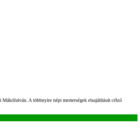
ákófalván. A többnyire népi mesterségek elsajátítását célzó