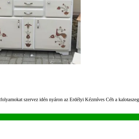
lyamokat szervez idén nyáron az Erdélyi Kézmíves Céh a kalotaszegi M