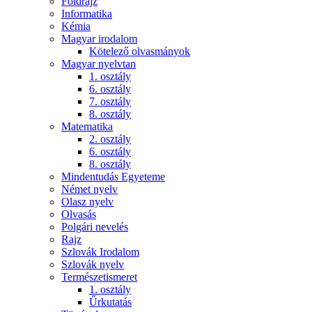
Földrajz
Informatika
Kémia
Magyar irodalom
Kötelező olvasmányok
Magyar nyelvtan
1. osztály
6. osztály
7. osztály
8. osztály
Matematika
2. osztály
6. osztály
8. osztály
Mindentudás Egyeteme
Német nyelv
Olasz nyelv
Olvasás
Polgári nevelés
Rajz
Szlovák Irodalom
Szlovák nyelv
Természetismeret
1. osztály
Űrkutatás