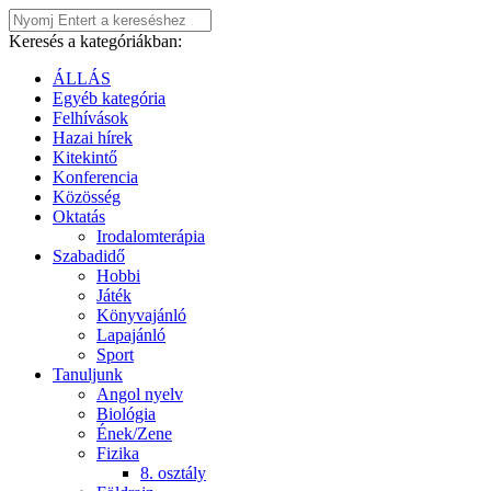
Keresés a kategóriákban:
ÁLLÁS
Egyéb kategória
Felhívások
Hazai hírek
Kitekintő
Konferencia
Közösség
Oktatás
Irodalomterápia
Szabadidő
Hobbi
Játék
Könyvajánló
Lapajánló
Sport
Tanuljunk
Angol nyelv
Biológia
Ének/Zene
Fizika
8. osztály