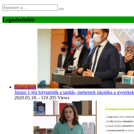
Legnézettebb
Hazai hírek
Június 1-jén folytatódik a tanítás, mehetnek iskolába a gyereke
2020.05.18.
- 119 205 Views