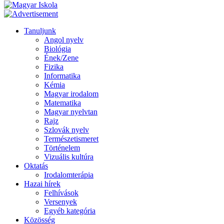
Tanuljunk
Angol nyelv
Biológia
Ének/Zene
Fizika
Informatika
Kémia
Magyar irodalom
Matematika
Magyar nyelvtan
Rajz
Szlovák nyelv
Természetismeret
Történelem
Vizuális kultúra
Oktatás
Irodalomterápia
Hazai hírek
Felhívások
Versenyek
Egyéb kategória
Közösség