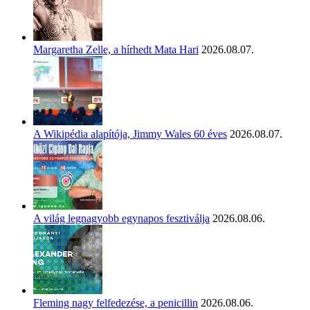
Margaretha Zelle, a hírhedt Mata Hari
2026.08.07.
A Wikipédia alapítója, Jimmy Wales 60 éves
2026.08.07.
A világ legnagyobb egynapos fesztiválja
2026.08.06.
Fleming nagy felfedezése, a penicillin
2026.08.06.