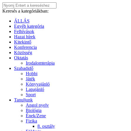
Keresés a kategóriákban:
ÁLLÁS
Egyéb kategória
Felhívások
Hazai hírek
Kitekintő
Konferencia
Közösség
Oktatás
Irodalomterápia
Szabadidő
Hobbi
Játék
Könyvajánló
Lapajánló
Sport
Tanuljunk
Angol nyelv
Biológia
Ének/Zene
Fizika
8. osztály