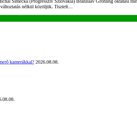
 Michal Šimečka (Progresszív Szlovákia) Branislav Gröhling oktatási mi
 változtatás nélkül közöljük. Tisztelt…
smerő kamerákkal?
2026.08.08.
.08.08.