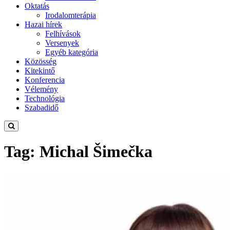
Oktatás
Irodalomterápia
Hazai hírek
Felhívások
Versenyek
Egyéb kategória
Közösség
Kitekintő
Konferencia
Vélemény
Technológia
Szabadidő
Tag: Michal Šimečka