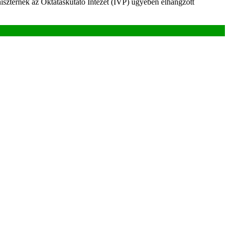
niszternek az Oktatáskutató Intézet (IVP) ügyében elhangzott