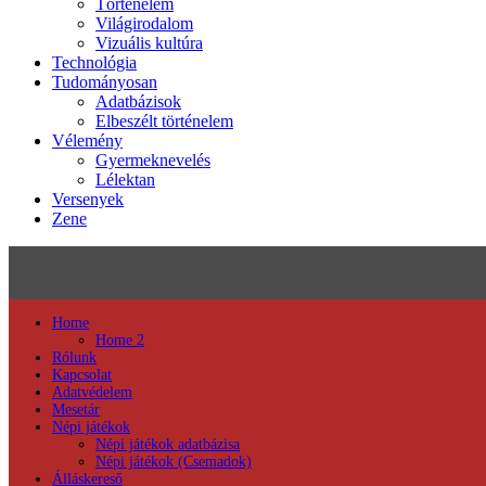
Történelem
Világirodalom
Vizuális kultúra
Technológia
Tudományosan
Adatbázisok
Elbeszélt történelem
Vélemény
Gyermeknevelés
Lélektan
Versenyek
Zene
Home
Home 2
Rólunk
Kapcsolat
Adatvédelem
Mesetár
Népi játékok
Népi játékok adatbázisa
Népi játékok (Csemadok)
Álláskereső