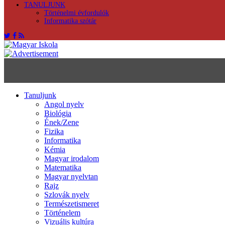
TANULJUNK
Történelmi évfordulók
Informatika szótár
Tanuljunk
Angol nyelv
Biológia
Ének/Zene
Fizika
Informatika
Kémia
Magyar irodalom
Matematika
Magyar nyelvtan
Rajz
Szlovák nyelv
Természetismeret
Történelem
Vizuális kultúra