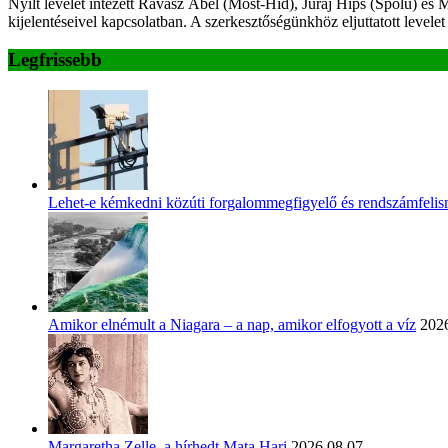
Nyílt levelet intézett Ravasz Ábel (Most-Híd), Juraj Hipš (Spolu) és
kijelentéseivel kapcsolatban. A szerkesztőségünkhöz eljuttatott levelet
Legfrissebb
Lehet-e kémkedni közúti forgalommegfigyelő és rendszámfeli
Amikor elnémult a Niagara – a nap, amikor elfogyott a víz
2026
Margaretha Zelle, a hírhedt Mata Hari
2026.08.07.