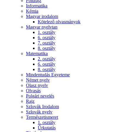
Földrajz
Informatika
Kémia
Magyar irodalom
Kötelező olvasmányok
Magyar nyelvtan
1. osztály
6. osztály
7. osztály
8. osztály
Matematika
2. osztály
6. osztály
8. osztály
Mindentudás Egyeteme
Német nyelv
Olasz nyelv
Olvasás
Polgári nevelés
Rajz
Szlovák Irodalom
Szlovák nyelv
Természetismeret
1. osztály
Űrkutatás