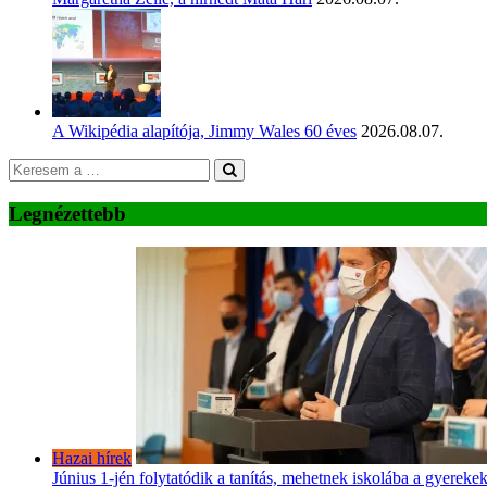
A Wikipédia alapítója, Jimmy Wales 60 éves
2026.08.07.
Legnézettebb
Hazai hírek
Június 1-jén folytatódik a tanítás, mehetnek iskolába a gyereke