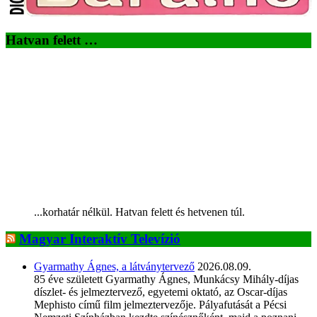
Hatvan felett …
...korhatár nélkül. Hatvan felett és hetvenen túl.
Magyar Interaktív Televízió
Gyarmathy Ágnes, a látványtervező
2026.08.09.
85 éve született Gyarmathy Ágnes, Munkácsy Mihály-díjas
díszlet- és jelmeztervező, egyetemi oktató, az Oscar-díjas
Mephisto című film jelmeztervezője. Pályafutását a Pécsi