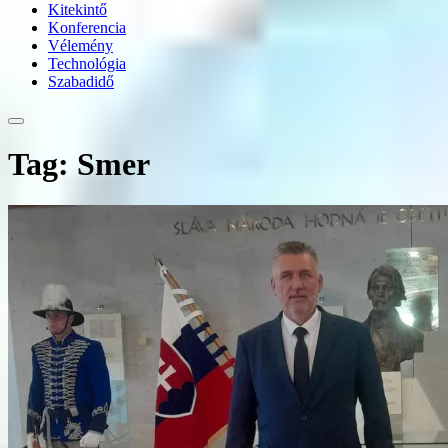
Kitekintő
Konferencia
Vélemény
Technológia
Szabadidő
Tag: Smer