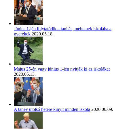
Június 1-jén folytatódik a tanítás, mehetnek iskolába a
gyerekek
2020.05.18.
Május 25-én vagy június 1-jén nyitják ki az iskolákat
2020.05.13.
A tanév utolsó hetére kinyit minden iskola
2020.06.09.