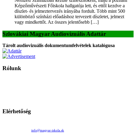
Nemzeti Színházban kezdte színésznőként, majd a poznani
Képzőművészeti Főiskola hallgatója lett, és ettől kezdve a
díszlet- és jelmeztervezés irányába fordult. Több mint 500
különböző színházi előadáshoz tervezett díszletet, jelmezt
vagy mindkettőt. Az összes jelentősebb […]
Szlovákiai Magyar Audiovizuális Adattár
Tárolt audiovizuális dokumentumfelvételek katalógusa
Rólunk
A Magyar Iskola a szlovákiai magyar iskolák, tanárok, szülők és
persze a diákok fóruma
Ezen az oldalon esetenként olyan írások jelennek meg, amelyek a hagyományos iskolafelfogástól eltérő
mintákat népszerűsítenek. Ennek következtében előfordulhat, hogy az idetévedő kiskorú felhasználók
látóköre gyorsabban szélesedik, mint azt a szülők esetleg szeretnék.
Elérhetőség
Családi Kör Egyesület/Združenie rod. kruhov
Medzilaborecká 17, 82101 Bratislava
+421 911 732 190 |
info@magyar-iskola.sk