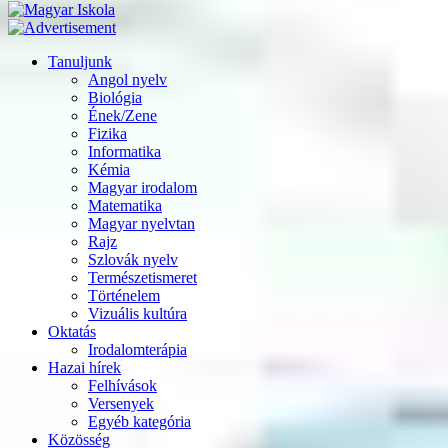
Tanuljunk
Angol nyelv
Biológia
Ének/Zene
Fizika
Informatika
Kémia
Magyar irodalom
Matematika
Magyar nyelvtan
Rajz
Szlovák nyelv
Természetismeret
Történelem
Vizuális kultúra
Oktatás
Irodalomterápia
Hazai hírek
Felhívások
Versenyek
Egyéb kategória
Közösség