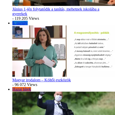
Június 1-jén folytatódik a tanítás, mehetnek iskolába a
gyerekek
- 119 205 Views
6. osztály
Magyar irodalom – Költői eszközök
- 96 072 Views
Hazai hírek