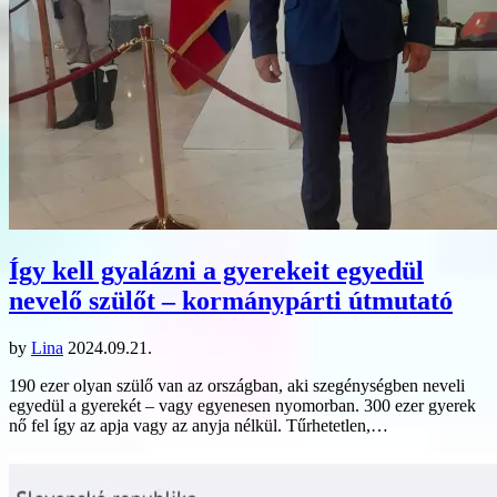
Így kell gyalázni a gyerekeit egyedül
nevelő szülőt – kormánypárti útmutató
by
Lina
2024.09.21.
190 ezer olyan szülő van az országban, aki szegénységben neveli
egyedül a gyerekét – vagy egyenesen nyomorban. 300 ezer gyerek
nő fel így az apja vagy az anyja nélkül. Tűrhetetlen,…