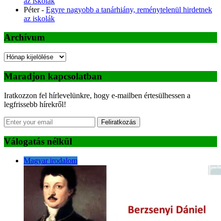
az iskolák
Péter
-
Egyre nagyobb a tanárhiány, reménytelenül hirdetnek
az iskolák
Archívum
Archívum
Maradjon kapcsolatban
Iratkozzon fel hírlevelünkre, hogy e-mailben értesülhessen a
legfrissebb hírekről!
Feliratkozás
Válogatás nélkül
Magyar irodalom