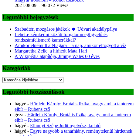
2021.08.09.
- 96 072 Views
Legutóbbi bejegyzések
Szabadtéri mozgásos játékok ☻ Udvari akadálypálya
Lehet-e kémkedni közúti forgalommegfigyelő és
rendszámfelismerő kamerákkal?
Amikor elnémult a Niagara – a nap, amikor elfogyott a víz
Margaretha Zelle, a hírhedt Mata Hari
A Wikipédia alapítója, Jimmy Wales 60 éves
Kategóriák
Kategóriák
Legutóbbi hozzászólások
hágyé
-
Härtlein Károly: Brutális fizika, avagy amit a tanterem
elbír – Rubens cső
geza
-
Härtlein Károly: Brutális fizika, avagy amit a tanterem
elbír – Rubens cső
hágyé
-
Elhunyt Szépe Judit nyelvész, kutató
hágyé
-
Egyre nagyobb a tanárhiány, reménytelenül hirdetnek