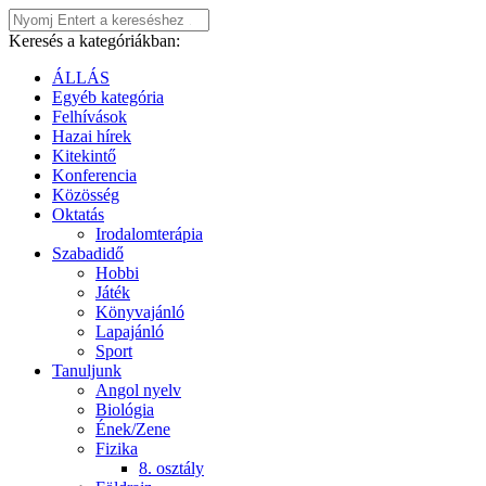
Keresés a kategóriákban:
ÁLLÁS
Egyéb kategória
Felhívások
Hazai hírek
Kitekintő
Konferencia
Közösség
Oktatás
Irodalomterápia
Szabadidő
Hobbi
Játék
Könyvajánló
Lapajánló
Sport
Tanuljunk
Angol nyelv
Biológia
Ének/Zene
Fizika
8. osztály