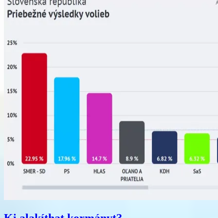
Ki alakíthat kormányt?