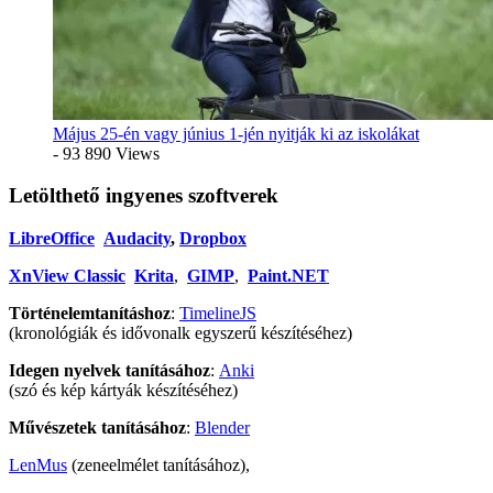
Május 25-én vagy június 1-jén nyitják ki az iskolákat
- 93 890 Views
Letölthető ingyenes szoftverek
LibreOffice
Audacity
,
Dropbox
XnView Classic
Krita
,
GIMP
,
Paint.NET
Történelemtanításhoz
:
TimelineJS
(kronológiák és idővonalk egyszerű készítéséhez)
Idegen nyelvek tanításához
:
Anki
(szó és kép kártyák készítéséhez)
Művészetek tanításához
:
Blender
LenMus
(zeneelmélet tanításához),