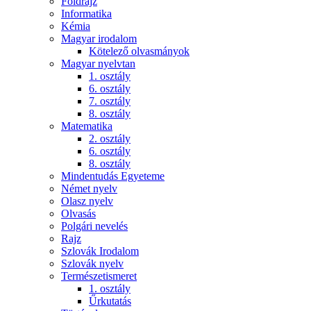
Földrajz
Informatika
Kémia
Magyar irodalom
Kötelező olvasmányok
Magyar nyelvtan
1. osztály
6. osztály
7. osztály
8. osztály
Matematika
2. osztály
6. osztály
8. osztály
Mindentudás Egyeteme
Német nyelv
Olasz nyelv
Olvasás
Polgári nevelés
Rajz
Szlovák Irodalom
Szlovák nyelv
Természetismeret
1. osztály
Űrkutatás