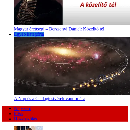
Magyar érettségi – Berzsenyi Dániel: Közelítő tél
Egyéb kategória
A Nap és a Csillagtestvérek vándorlása
Népszerű
Friss
Hozzászólás