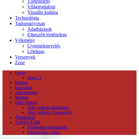
Történelem
Világirodalom
Vizuális kultúra
Technológia
Tudományosan
Adatbázisok
Elbeszélt történelem
Vélemény
Gyermeknevelés
Lélektan
Versenyek
Zene
Home
Home 2
Rólunk
Kapcsolat
Adatvédelem
Mesetár
Népi játékok
Népi játékok adatbázisa
Népi játékok (Csemadok)
Álláskereső
TANULJUNK
Történelmi évfordulók
Informatika szótár