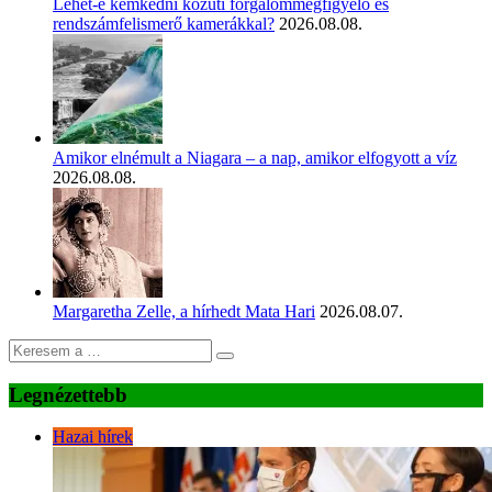
Lehet-e kémkedni közúti forgalommegfigyelő és
rendszámfelismerő kamerákkal?
2026.08.08.
Amikor elnémult a Niagara – a nap, amikor elfogyott a víz
2026.08.08.
Margaretha Zelle, a hírhedt Mata Hari
2026.08.07.
Legnézettebb
Hazai hírek