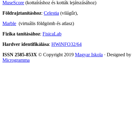
MuseScore
(kottaíráshoz és kották lejátszásához)
Földrajztanításhoz
:
Celestia
(világűr),
Marble
(virtuális földgömb és atlasz)
Fizika tanításához
:
FisicaLab
Hardver identifikálása
:
HWiNFO32/64
ISSN 2585-853X
© Copyright 2019
Magyar Iskola
· Designed by
Microgramma