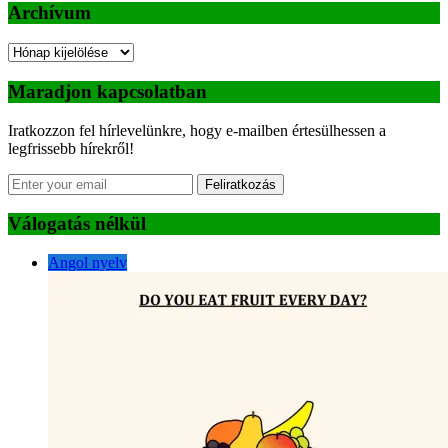
Archívum
Archívum
Maradjon kapcsolatban
Iratkozzon fel hírlevelünkre, hogy e-mailben értesülhessen a
legfrissebb hírekről!
Feliratkozás
Válogatás nélkül
Angol nyelv