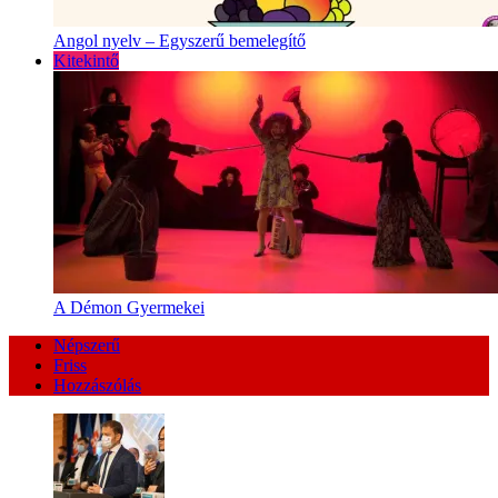
Angol nyelv – Egyszerű bemelegítő
Kitekintő
A Démon Gyermekei
Népszerű
Friss
Hozzászólás