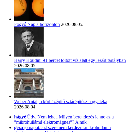
Fogyó Nap a horizonton
2026.08.05.
Harry Houdini 91 percet töltött víz alatt egy lezárt tartályban
2026.08.05.
Weber Antal, a kórházépítő sztárépítész hagyatéka
2026.08.04.
hágyé
Üdv. Nem lehet. Milyen berendezés lenne az a
"mikrohullámú elektromágnes"? A mik
geza
jo napot. azt szeretnem kerdezni.mikrohullamu