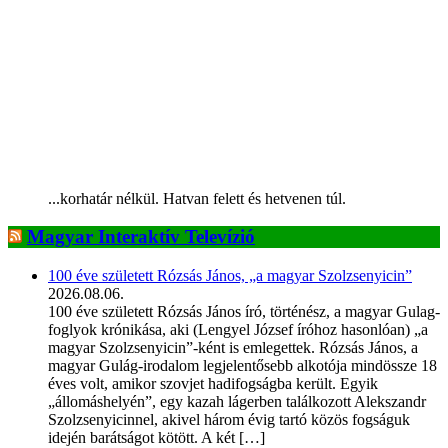
...korhatár nélkül. Hatvan felett és hetvenen túl.
Magyar Interaktív Televízió
100 éve született Rózsás János, „a magyar Szolzsenyicin”
2026.08.06.
100 éve született Rózsás János író, történész, a magyar Gulag-
foglyok krónikása, aki (Lengyel József íróhoz hasonlóan) „a
magyar Szolzsenyicin”-ként is emlegettek. Rózsás János, a
magyar Gulág-irodalom legjelentősebb alkotója mindössze 18
éves volt, amikor szovjet hadifogságba került. Egyik
„állomáshelyén”, egy kazah lágerben találkozott Alekszandr
Szolzsenyicinnel, akivel három évig tartó közös fogságuk
idején barátságot kötött. A két […]