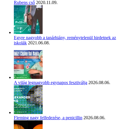
Rubens cső
2020.11.09.
Egyre nagyobb a tanárhiány, reménytelenül hirdetnek az
iskolák
2021.06.08.
A világ legnagyobb egynapos fesztiválja
2026.08.06.
Fleming nagy felfedezése, a penicillin
2026.08.06.