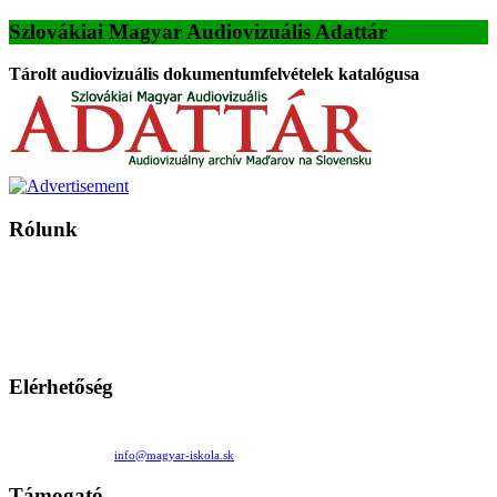
Szlovákiai Magyar Audiovizuális Adattár
Tárolt audiovizuális dokumentumfelvételek katalógusa
Rólunk
A Magyar Iskola a szlovákiai magyar iskolák, tanárok, szülők és
persze a diákok fóruma
Ezen az oldalon esetenként olyan írások jelennek meg, amelyek a hagyományos iskolafelfogástól eltérő
mintákat népszerűsítenek. Ennek következtében előfordulhat, hogy az idetévedő kiskorú felhasználók
látóköre gyorsabban szélesedik, mint azt a szülők esetleg szeretnék.
Elérhetőség
Családi Kör Egyesület/Združenie rod. kruhov
Medzilaborecká 17, 82101 Bratislava
+421 911 732 190 |
info@magyar-iskola.sk
Támogató