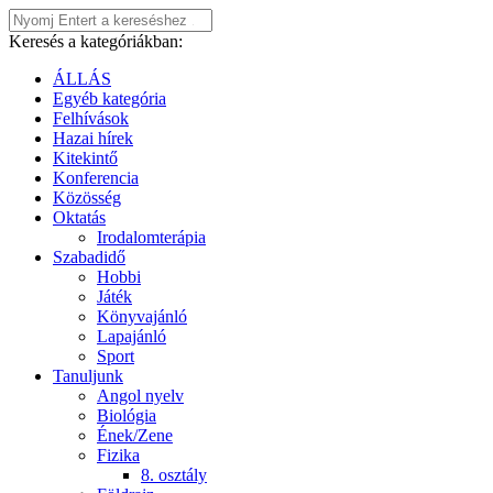
Keresés a kategóriákban:
ÁLLÁS
Egyéb kategória
Felhívások
Hazai hírek
Kitekintő
Konferencia
Közösség
Oktatás
Irodalomterápia
Szabadidő
Hobbi
Játék
Könyvajánló
Lapajánló
Sport
Tanuljunk
Angol nyelv
Biológia
Ének/Zene
Fizika
8. osztály