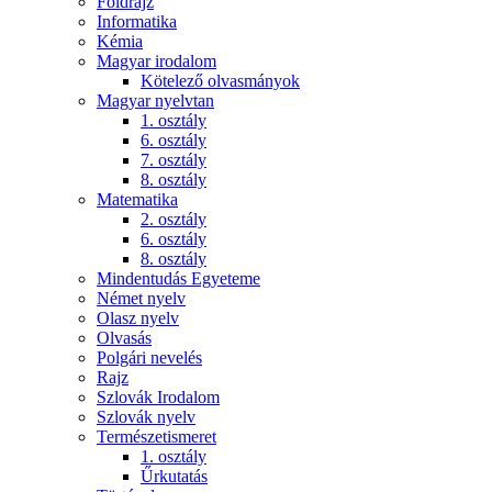
Földrajz
Informatika
Kémia
Magyar irodalom
Kötelező olvasmányok
Magyar nyelvtan
1. osztály
6. osztály
7. osztály
8. osztály
Matematika
2. osztály
6. osztály
8. osztály
Mindentudás Egyeteme
Német nyelv
Olasz nyelv
Olvasás
Polgári nevelés
Rajz
Szlovák Irodalom
Szlovák nyelv
Természetismeret
1. osztály
Űrkutatás