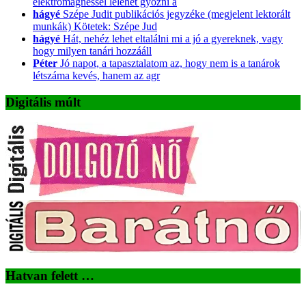
elektromagnessel lelehet gyozni a
hágyé
Szépe Judit publikációs jegyzéke (megjelent lektorált
munkák) Kötetek: Szépe Jud
hágyé
Hát, nehéz lehet eltalálni mi a jó a gyereknek, vagy
hogy milyen tanári hozzááll
Péter
Jó napot, a tapasztalatom az, hogy nem is a tanárok
létszáma kevés, hanem az agr
Digitális múlt
Hatvan felett …