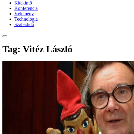
Kitekintő
Konferencia
Vélemény
Technológia
Szabadidő
Tag: Vitéz László