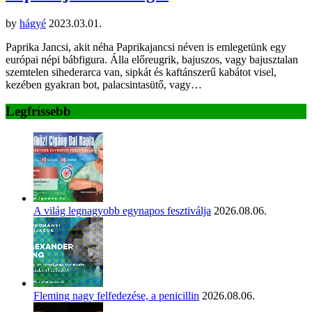
by
hágyé
2023.03.01.
Paprika Jancsi, akit néha Paprikajancsi néven is emlegetünk egy
európai népi bábfigura. Álla előreugrik, bajuszos, vagy bajusztalan
szemtelen sihederarca van, sipkát és kaftánszerű kabátot visel,
kezében gyakran bot, palacsintasütő, vagy…
Legfrissebb
A világ legnagyobb egynapos fesztiválja
2026.08.06.
Fleming nagy felfedezése, a penicillin
2026.08.06.