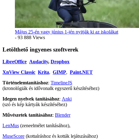
Május 25-én vagy június 1-jén nyitják ki az iskolákat
- 93 888 Views
Letölthető ingyenes szoftverek
LibreOffice
Audacity
,
Dropbox
XnView Classic
Krita
,
GIMP
,
Paint.NET
Történelemtanításhoz
:
TimelineJS
(kronológiák és idővonalk egyszerű készítéséhez)
Idegen nyelvek tanításához
:
Anki
(szó és kép kártyák készítéséhez)
Művészetek tanításához
:
Blender
LenMus
(zeneelmélet tanításához),
MuseScore
(kottaíráshoz és kották lejátszásához)