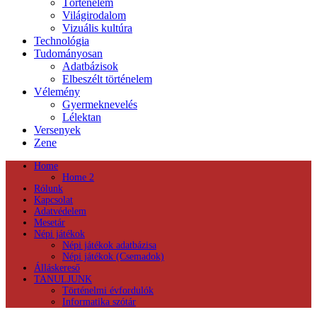
Történelem
Világirodalom
Vizuális kultúra
Technológia
Tudományosan
Adatbázisok
Elbeszélt történelem
Vélemény
Gyermeknevelés
Lélektan
Versenyek
Zene
Home
Home 2
Rólunk
Kapcsolat
Adatvédelem
Mesetár
Népi játékok
Népi játékok adatbázisa
Népi játékok (Csemadok)
Álláskereső
TANULJUNK
Történelmi évfordulók
Informatika szótár