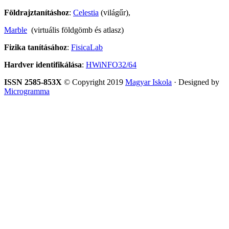
Földrajztanításhoz
:
Celestia
(világűr),
Marble
(virtuális földgömb és atlasz)
Fizika tanításához
:
FisicaLab
Hardver identifikálása
:
HWiNFO32/64
ISSN 2585-853X
© Copyright 2019
Magyar Iskola
· Designed by
Microgramma