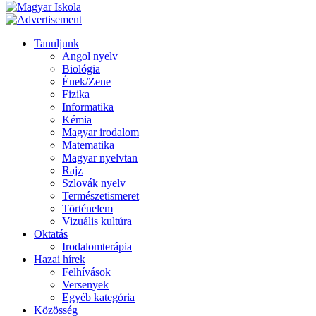
Tanuljunk
Angol nyelv
Biológia
Ének/Zene
Fizika
Informatika
Kémia
Magyar irodalom
Matematika
Magyar nyelvtan
Rajz
Szlovák nyelv
Természetismeret
Történelem
Vizuális kultúra
Oktatás
Irodalomterápia
Hazai hírek
Felhívások
Versenyek
Egyéb kategória
Közösség