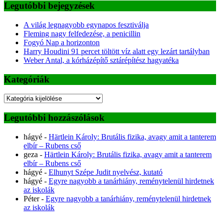
Legutóbbi bejegyzések
A világ legnagyobb egynapos fesztiválja
Fleming nagy felfedezése, a penicillin
Fogyó Nap a horizonton
Harry Houdini 91 percet töltött víz alatt egy lezárt tartályban
Weber Antal, a kórházépítő sztárépítész hagyatéka
Kategóriák
Kategóriák
Legutóbbi hozzászólások
hágyé
-
Härtlein Károly: Brutális fizika, avagy amit a tanterem
elbír – Rubens cső
geza
-
Härtlein Károly: Brutális fizika, avagy amit a tanterem
elbír – Rubens cső
hágyé
-
Elhunyt Szépe Judit nyelvész, kutató
hágyé
-
Egyre nagyobb a tanárhiány, reménytelenül hirdetnek
az iskolák
Péter
-
Egyre nagyobb a tanárhiány, reménytelenül hirdetnek
az iskolák