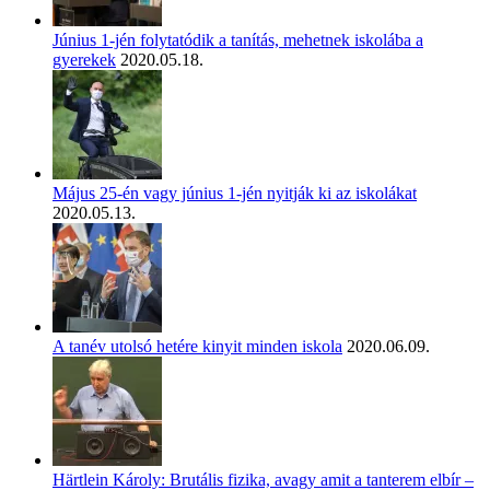
Június 1-jén folytatódik a tanítás, mehetnek iskolába a
gyerekek
2020.05.18.
Május 25-én vagy június 1-jén nyitják ki az iskolákat
2020.05.13.
A tanév utolsó hetére kinyit minden iskola
2020.06.09.
Härtlein Károly: Brutális fizika, avagy amit a tanterem elbír –