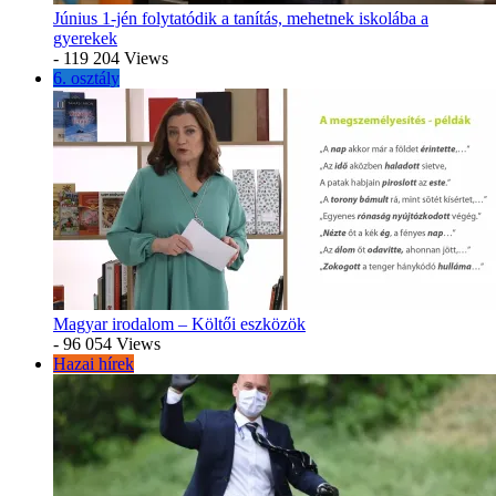
Június 1-jén folytatódik a tanítás, mehetnek iskolába a
gyerekek
- 119 204 Views
6. osztály
Magyar irodalom – Költői eszközök
- 96 054 Views
Hazai hírek